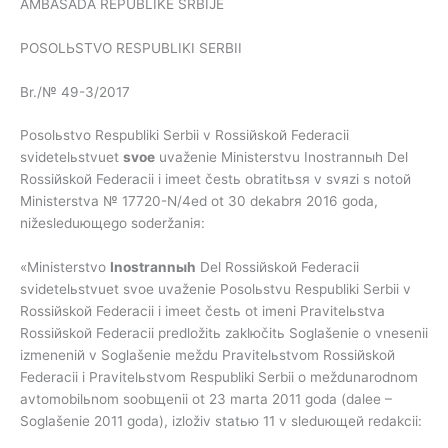
AMBASADA REPUBLIKE SRBIJE
POSOLЬSTVO RESPUBLIKI SERBII
Br./№ 49-3/2017
Posolьstvo Respubliki Serbii v Rossiйskoй Federacii
svidetelьstvuet
svoe
uvaženie Ministerstvu Inostrannыh Del
Rossiйskoй Federacii i imeet čestь obratitьsя v svяzi s notoй
Ministerstva № 17720-N/4ed ot 30 dekabrя 2016 goda,
nižesleduющego soderžaniя:
«Ministerstvo
Inostrannыh
Del Rossiйskoй Federacii
svidetelьstvuet svoe uvaženie Posolьstvu Respubliki Serbii v
Rossiйskoй Federacii i imeet čestь ot imeni Pravitelьstva
Rossiйskoй Federacii predložitь zaklюčitь Soglašenie o vnesenii
izmeneniй v Soglašenie meždu Pravitelьstvom Rossiйskoй
Federacii i Pravitelьstvom Respubliki Serbii o meždunarodnom
avtomobilьnom soobщenii ot 23 marta 2011 goda (dalee –
Soglašenie 2011 goda), izloživ statью 11 v sleduющeй redakcii: