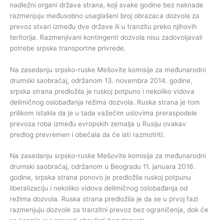
nadležni organi država strana, koji svake godine bez naknade
razmenjuju međusobno usaglašeni broj obrazaca dozvola za
prevoz stvari između dve države ili u tranzitu preko njihovih
teritorija. Razmenjivani kontingenti dozvola nisu zadovoljavali
potrebe srpske transportne privrede.
Na zasedanju srpsko-ruske Mešovite komisije za međunarodni
drumski saobraćaj, održanom 13. novembra 2014. godine,
srpska strana predložila je ruskoj potpuno i nekoliko vidova
delimičnog oslobađanja režima dozvola. Ruska strana je tom
prilikom istakla da je u tada važećim uslovima preraspodele
prevoza roba između evropskih zemalja u Rusiju ovakav
predlog prevremen i obećala da će isti razmotriti.
Na zasedanju srpsko-ruske Mešovite komisije za međunarodni
drumski saobraćaj, održanom u Beogradu 11. januara 2016.
godine, srpska strana ponovo je predložila ruskoj potpunu
liberalizaciju i nekoliko vidova delimičnog oslobađanja od
režima dozvola. Ruska strana predložila je da se u prvoj fazi
razmenjuju dozvole za tranzitni prevoz bez ograničenja, dok će