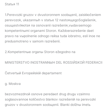
Statья 11
1.Perevozki gruzov v dvustoronnem soobщenii, zaisklюčeniem
perevozok, ukazannыh v statьe 12 nastoящegoSoglašeniя,
osuщestvlяюtsя na osnovanii razrešeniя,vыdavaemogo
kompetentnыmi organami Storon. Každoerazrešenie daet
pravo na vыpolnenie odnogo reйsa tuda iobratno, esli inoe ne
predusmotreno v samom razrešenii.
2.Kompetentnыe organы Storon ežegodno na
MINISTERSTVO INOSTRANNЫH DEL ROSSIЙSKOЙ FEDERACII
Četvertый Evropeйskiй departament
g. Moskva
bezvozmezdnoй osnove peredaюt drug drugu vzaimno
soglasovannoe količestvo blankov razrešeniй na perevozki
gruzov v dvustoronnem soobщenii. Blanki dolžnы imetь