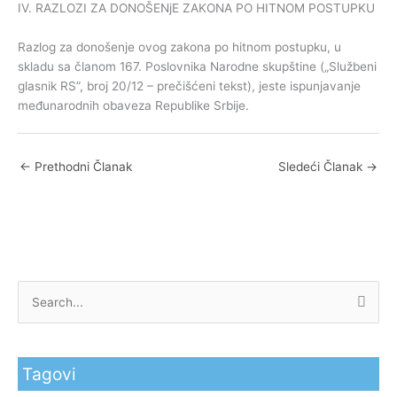
IV. RAZLOZI ZA DONOŠENjE ZAKONA PO HITNOM POSTUPKU
Razlog za donošenje ovog zakona po hitnom postupku, u
skladu sa članom 167. Poslovnika Narodne skupštine („Službeni
glasnik RS”, broj 20/12 – prečišćeni tekst), jeste ispunjavanje
međunarodnih obaveza Republike Srbije.
←
Prethodni Članak
Sledeći Članak
→
P
r
e
Tagovi
t