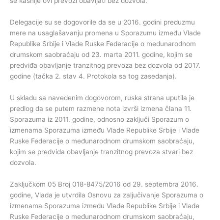
se kasnije ovi prevozi obavljati bez dozvola.
Delegacije su se dogovorile da se u 2016. godini preduzmu
mere na usaglašavanju promena u Sporazumu između Vlade
Republike Srbije i Vlade Ruske Federacije o međunarodnom
drumskom saobraćaju od 23. marta 2011. godine, kojim se
predviđa obavljanje tranzitnog prevoza bez dozvola od 2017.
godine (tačka 2. stav 4. Protokola sa tog zasedanja).
U skladu sa navedenim dogovorom, ruska strana uputila je
predlog da se putem razmene nota izvrši izmena člana 11.
Sporazuma iz 2011. godine, odnosno zaključi Sporazum o
izmenama Sporazuma između Vlade Republike Srbije i Vlade
Ruske Federacije o međunarodnom drumskom saobraćaju,
kojim se predviđa obavljanje tranzitnog prevoza stvari bez
dozvola.
Zaključkom 05 Broj 018-8475/2016 od 29. septembra 2016.
godine, Vlada je utvrdila Osnovu za zaljučivanje Sporazuma o
izmenama Sporazuma između Vlade Republike Srbije i Vlade
Ruske Federacije o međunarodnom drumskom saobraćaju,