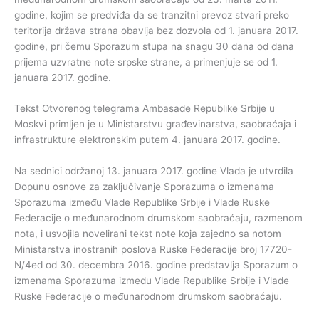
godine, kojim se predviđa da se tranzitni prevoz stvari preko
teritorija država strana obavlja bez dozvola od 1. januara 2017.
godine, pri čemu Sporazum stupa na snagu 30 dana od dana
prijema uzvratne note srpske strane, a primenjuje se od 1.
januara 2017. godine.
Tekst Otvorenog telegrama Ambasade Republike Srbije u
Moskvi primljen je u Ministarstvu građevinarstva, saobraćaja i
infrastrukture elektronskim putem 4. januara 2017. godine.
Na sednici održanoj 13. januara 2017. godine Vlada je utvrdila
Dopunu osnove za zaključivanje Sporazuma o izmenama
Sporazuma između Vlade Republike Srbije i Vlade Ruske
Federacije o međunarodnom drumskom saobraćaju, razmenom
nota, i usvojila novelirani tekst note koja zajedno sa notom
Ministarstva inostranih poslova Ruske Federacije broj 17720-
N/4ed od 30. decembra 2016. godine predstavlja Sporazum o
izmenama Sporazuma između Vlade Republike Srbije i Vlade
Ruske Federacije o međunarodnom drumskom saobraćaju.