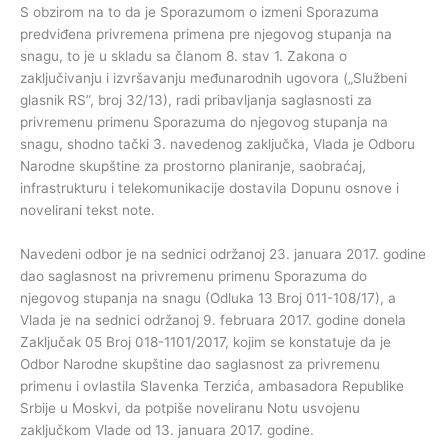
S obzirom na to da je Sporazumom o izmeni Sporazuma
predviđena privremena primena pre njegovog stupanja na
snagu, to je u skladu sa članom 8. stav 1. Zakona o
zaključivanju i izvršavanju međunarodnih ugovora („Službeni
glasnik RS”, broj 32/13), radi pribavljanja saglasnosti za
privremenu primenu Sporazuma do njegovog stupanja na
snagu, shodno tački 3. navedenog zaključka, Vlada je Odboru
Narodne skupštine za prostorno planiranje, saobraćaj,
infrastrukturu i telekomunikacije dostavila Dopunu osnove i
novelirani tekst note.
Navedeni odbor je na sednici održanoj 23. januara 2017. godine
dao saglasnost na privremenu primenu Sporazuma do
njegovog stupanja na snagu (Odluka 13 Broj 011-108/17), a
Vlada je na sednici održanoj 9. februara 2017. godine donela
Zaključak 05 Broj 018-1101/2017, kojim se konstatuje da je
Odbor Narodne skupštine dao saglasnost za privremenu
primenu i ovlastila Slavenka Terzića, ambasadora Republike
Srbije u Moskvi, da potpiše noveliranu Notu usvojenu
zaključkom Vlade od 13. januara 2017. godine.