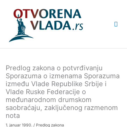
Pređi
Glav
na
sadržaj
izbo
Predlog zakona o potvrđivanju
Sporazuma o izmenama Sporazuma
između Vlade Republike Srbije i
Vlade Ruske Federacije o
međunarodnom drumskom
saobraćaju, zaključenog razmenom
nota
1. januar 1990.
/
Predlog zakona