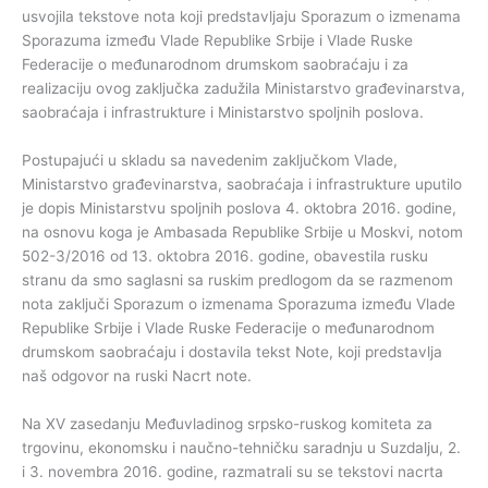
usvojila tekstove nota koji predstavljaju Sporazum o izmenama
Sporazuma između Vlade Republike Srbije i Vlade Ruske
Federacije o međunarodnom drumskom saobraćaju i za
realizaciju ovog zaključka zadužila Ministarstvo građevinarstva,
saobraćaja i infrastrukture i Ministarstvo spoljnih poslova.
Postupajući u skladu sa navedenim zaključkom Vlade,
Ministarstvo građevinarstva, saobraćaja i infrastrukture uputilo
je dopis Ministarstvu spoljnih poslova 4. oktobra 2016. godine,
na osnovu koga je Ambasada Republike Srbije u Moskvi, notom
502-3/2016 od 13. oktobra 2016. godine, obavestila rusku
stranu da smo saglasni sa ruskim predlogom da se razmenom
nota zaključi Sporazum o izmenama Sporazuma između Vlade
Republike Srbije i Vlade Ruske Federacije o međunarodnom
drumskom saobraćaju i dostavila tekst Note, koji predstavlja
naš odgovor na ruski Nacrt note.
Na XV zasedanju Međuvladinog srpsko-ruskog komiteta za
trgovinu, ekonomsku i naučno-tehničku saradnju u Suzdalju, 2.
i 3. novembra 2016. godine, razmatrali su se tekstovi nacrta