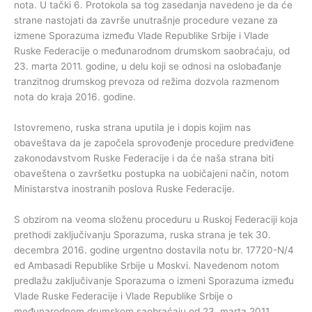
nota. U tački 6. Protokola sa tog zasedanja navedeno je da će
strane nastojati da završe unutrašnje procedure vezane za
izmene Sporazuma između Vlade Republike Srbije i Vlade
Ruske Federacije o međunarodnom drumskom saobraćaju, od
23. marta 2011. godine, u delu koji se odnosi na oslobađanje
tranzitnog drumskog prevoza od režima dozvola razmenom
nota do kraja 2016. godine.
Istovremeno, ruska strana uputila je i dopis kojim nas
obaveštava da je započela sprovođenje procedure predviđene
zakonodavstvom Ruske Federacije i da će naša strana biti
obaveštena o završetku postupka na uobičajeni način, notom
Ministarstva inostranih poslova Ruske Federacije.
S obzirom na veoma složenu proceduru u Ruskoj Federaciji koja
prethodi zaključivanju Sporazuma, ruska strana je tek 30.
decembra 2016. godine urgentno dostavila notu br. 17720-N/4
ed Ambasadi Republike Srbije u Moskvi. Navedenom notom
predlažu zaključivanje Sporazuma o izmeni Sporazuma između
Vlade Ruske Federacije i Vlade Republike Srbije o
međunarodnom drumskom saobraćaju od 23. marta 2011.