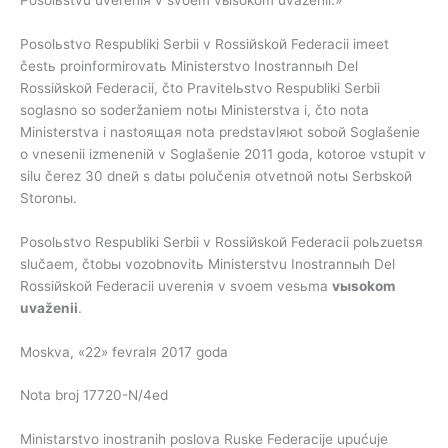
Posolьstvo Respubliki Serbii v Rossiйskoй Federacii imeet
čestь proinformirovatь Ministerstvo Inostrannыh Del
Rossiйskoй Federacii, čto Pravitelьstvo Respubliki Serbii
soglasno so soderžaniem notы Ministerstva i, čto nota
Ministerstva i nastoящaя nota predstavlяюt soboй Soglašenie
o vnesenii izmeneniй v Soglašenie 2011 goda, kotoroe vstupit v
silu čerez 30 dneй s datы polučeniя otvetnoй notы Serbskoй
Storonы.
Posolьstvo Respubliki Serbii v Rossiйskoй Federacii polьzuetsя
slučaem, čtobы vozobnovitь Ministerstvu Inostrannыh Del
Rossiйskoй Federacii uvereniя v svoem vesьma
vыsokom
uvaženii
.
Moskva, «22» fevralя 2017 goda
Nota broj 17720-N/4ed
Ministarstvo inostranih poslova Ruske Federacije upućuje