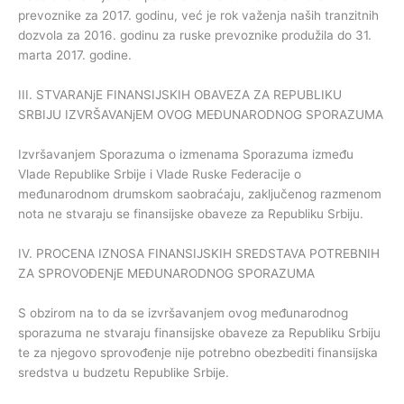
prevoznike za 2017. godinu, već je rok važenja naših tranzitnih
dozvola za 2016. godinu za ruske prevoznike produžila do 31.
marta 2017. godine.
III. STVARANjE FINANSIJSKIH OBAVEZA ZA REPUBLIKU
SRBIJU IZVRŠAVANjEM OVOG MEĐUNARODNOG SPORAZUMA
Izvršavanjem Sporazuma o izmenama Sporazuma između
Vlade Republike Srbije i Vlade Ruske Federacije o
međunarodnom drumskom saobraćaju, zaključenog razmenom
nota ne stvaraju se finansijske obaveze za Republiku Srbiju.
IV. PROCENA IZNOSA FINANSIJSKIH SREDSTAVA POTREBNIH
ZA SPROVOĐENjE MEĐUNARODNOG SPORAZUMA
S obzirom na to da se izvršavanjem ovog međunarodnog
sporazuma ne stvaraju finansijske obaveze za Republiku Srbiju
te za njegovo sprovođenje nije potrebno obezbediti finansijska
sredstva u budzetu Republike Srbije.