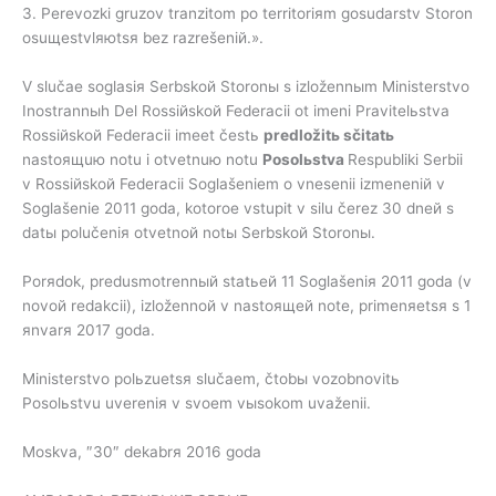
3. Perevozki gruzov tranzitom po territoriяm gosudarstv Storon
osuщestvlяюtsя bez razrešeniй.».
V slučae soglasiя Serbskoй Storonы s izložennыm Ministerstvo
Inostrannыh Del Rossiйskoй Federacii ot imeni Pravitelьstva
Rossiйskoй Federacii imeet čestь
predložitь
sčitatь
nastoящuю notu i otvetnuю notu
Posolьstva
Respubliki Serbii
v Rossiйskoй Federacii Soglašeniem o vnesenii izmeneniй v
Soglašenie 2011 goda, kotoroe vstupit v silu čerez 30 dneй s
datы polučeniя otvetnoй notы Serbskoй Storonы.
Porяdok, predusmotrennый statьeй 11 Soglašeniя 2011 goda (v
novoй redakcii), izložennoй v nastoящeй note, primenяetsя s 1
яnvarя 2017 goda.
Ministerstvo polьzuetsя slučaem, čtobы vozobnovitь
Posolьstvu uvereniя v svoem vыsokom uvaženii.
Moskva, ″30″ dekabrя 2016 goda