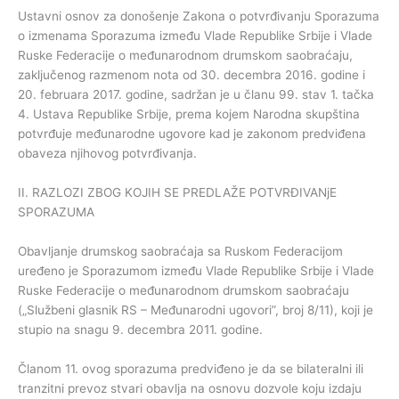
Ustavni osnov za donošenje Zakona o potvrđivanju Sporazuma
o izmenama Sporazuma između Vlade Republike Srbije i Vlade
Ruske Federacije o međunarodnom drumskom saobraćaju,
zaključenog razmenom nota od 30. decembra 2016. godine i
20. februara 2017. godine, sadržan je u članu 99. stav 1. tačka
4. Ustava Republike Srbije, prema kojem Narodna skupština
potvrđuje međunarodne ugovore kad je zakonom predviđena
obaveza njihovog potvrđivanja.
II. RAZLOZI ZBOG KOJIH SE PREDLAŽE POTVRĐIVANjE
SPORAZUMA
Obavljanje drumskog saobraćaja sa Ruskom Federacijom
uređeno je Sporazumom između Vlade Republike Srbije i Vlade
Ruske Federacije o međunarodnom drumskom saobraćaju
(„Službeni glasnik RS – Međunarodni ugovori”, broj 8/11), koji je
stupio na snagu 9. decembra 2011. godine.
Članom 11. ovog sporazuma predviđeno je da se bilateralni ili
tranzitni prevoz stvari obavlja na osnovu dozvole koju izdaju