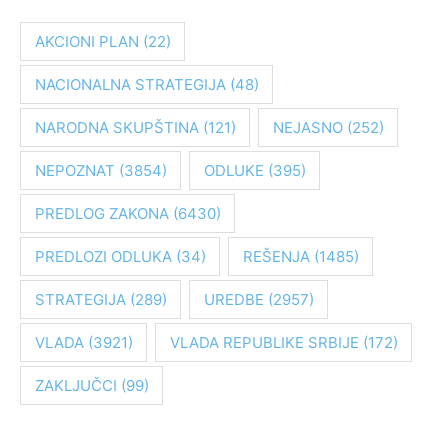
r
a
AKCIONI PLAN
(22)
g
NACIONALNA STRATEGIJA
(48)
a
z
NARODNA SKUPŠTINA
(121)
NEJASNO
(252)
a
:
NEPOZNAT
(3854)
ODLUKE
(395)
PREDLOG ZAKONA
(6430)
PREDLOZI ODLUKA
(34)
REŠENJA
(1485)
STRATEGIJA
(289)
UREDBE
(2957)
VLADA
(3921)
VLADA REPUBLIKE SRBIJE
(172)
ZAKLJUČCI
(99)