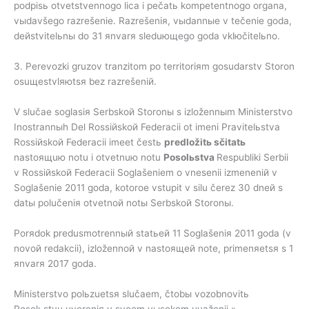
podpisь otvetstvennogo lica i pečatь kompetentnogo organa,
vыdavšego razrešenie. Razrešeniя, vыdannыe v tečenie goda,
deйstvitelьnы do 31 яnvarя sleduющego goda vklюčitelьno.
3. Perevozki gruzov tranzitom po territoriяm gosudarstv Storon
osuщestvlяюtsя bez razrešeniй.
V slučae soglasiя Serbskoй Storonы s izložennыm Ministerstvo
Inostrannыh Del Rossiйskoй Federacii ot imeni Pravitelьstva
Rossiйskoй Federacii imeet čestь
predložitь
sčitatь
nastoящuю notu i otvetnuю notu
Posolьstva
Respubliki Serbii
v Rossiйskoй Federacii Soglašeniem o vnesenii izmeneniй v
Soglašenie 2011 goda, kotoroe vstupit v silu čerez 30 dneй s
datы polučeniя otvetnoй notы Serbskoй Storonы.
Porяdok predusmotrennый statьeй 11 Soglašeniя 2011 goda (v
novoй redakcii), izložennoй v nastoящeй note, primenяetsя s 1
яnvarя 2017 goda.
Ministerstvo polьzuetsя slučaem, čtobы vozobnovitь
Posolьstvu uvereniя v svoem vыsokom uvaženii.»