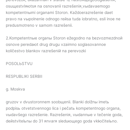
osuщestvlяюtsя na osnovanii razrešeniя,vыdavaemogo
kompetentnыmi organami Storon. Každoerazrešenie daet
pravo na vыpolnenie odnogo reйsa tuda iobratno, esli inoe ne
predusmotreno v samom razrešenii.
2.Kompetentnыe organы Storon ežegodno na bezvozmezdnoй
osnove peredaюt drug drugu vzaimno soglasovannoe
količestvo blankov razrešeniй na perevozki
POSOLЬSTVU
RESPUBLIKI SERBII
g. Moskva
gruzov v dvustoronnem soobщenii. Blanki dolžnы imetь
podpisь otvetstvennogo lica i pečatь kompetentnogo organa,
vыdavšego razrešenie. Razrešeniя, vыdannыe v tečenie goda,
deйstvitelьnы do 31 яnvarя sleduющego goda vklюčitelьno.