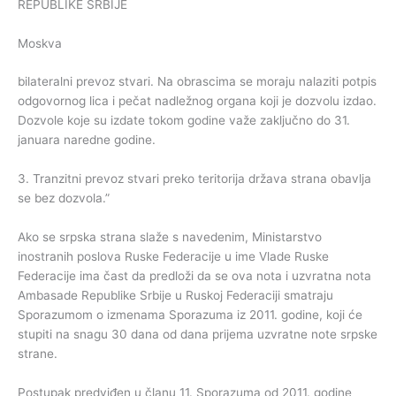
REPUBLIKE SRBIJE
Moskva
bilateralni prevoz stvari. Na obrascima se moraju nalaziti potpis
odgovornog lica i pečat nadležnog organa koji je dozvolu izdao.
Dozvole koje su izdate tokom godine važe zaključno do 31.
januara naredne godine.
3. Tranzitni prevoz stvari preko teritorija država strana obavlja
se bez dozvola.”
Ako se srpska strana slaže s navedenim, Ministarstvo
inostranih poslova Ruske Federacije u ime Vlade Ruske
Federacije ima čast da predloži da se ova nota i uzvratna nota
Ambasade Republike Srbije u Ruskoj Federaciji smatraju
Sporazumom o izmenama Sporazuma iz 2011. godine, koji će
stupiti na snagu 30 dana od dana prijema uzvratne note srpske
strane.
Postupak predviđen u članu 11. Sporazuma od 2011. godine