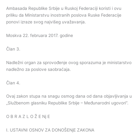
Ambasada Republike Srbije u Ruskoj Federaciji koristi i ovu
priliku da Ministarstvu inostranih poslova Ruske Federacije
ponovi izraze svog najvišeg uvažavanja.
Moskva 22. februara 2017. godine
Član 3.
Nadležni organ za sprovođenje ovog sporazuma je ministarstvo
nadležno za poslove saobraćaja.
Član 4.
Ovaj zakon stupa na snagu osmog dana od dana objavljivanja u
„Službenom glasniku Republike Srbije – Međunarodni ugovori”.
O B R A Z L O Ž E Nj E
I. USTAVNI OSNOV ZA DONOŠENjE ZAKONA