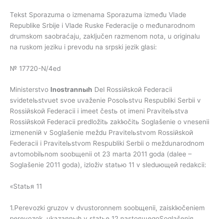
Tekst Sporazuma o izmenama Sporazuma između Vlade
Republike Srbije i Vlade Ruske Federacije o međunarodnom
drumskom saobraćaju, zaključen razmenom nota, u originalu
na ruskom jeziku i prevodu na srpski jezik glasi:
№ 17720-N/4ed
Ministerstvo
Inostrannыh
Del Rossiйskoй Federacii
svidetelьstvuet svoe uvaženie Posolьstvu Respubliki Serbii v
Rossiйskoй Federacii i imeet čestь ot imeni Pravitelьstva
Rossiйskoй Federacii predložitь zaklюčitь Soglašenie o vnesenii
izmeneniй v Soglašenie meždu Pravitelьstvom Rossiйskoй
Federacii i Pravitelьstvom Respubliki Serbii o meždunarodnom
avtomobilьnom soobщenii ot 23 marta 2011 goda (dalee –
Soglašenie 2011 goda), izloživ statью 11 v sleduющeй redakcii:
«Statья 11
1.Perevozki gruzov v dvustoronnem soobщenii, zaisklюčeniem
perevozok, ukazannыh v statьe 12 nastoящegoSoglašeniя,