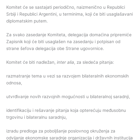
Komitet će se sastajati periodično, naizmenično u Republici
Srbiji i Republici Argentini, u terminima, koji će biti usaglašavani
diplomatskim putem.
Za svako zasedanje Komiteta, delegacija domaćina pripremiće
Zapisnik koji će biti usaglašen na zasedanju i potpisan od
strane šefova delegacija obe Strane ugovornice.
Komitet će biti nadležan,
inter alia
, za sledeća pitanja:
razmatranje tema u vezi sa razvojem bilateralnih ekonomskih
odnosa,
utvrđivanje novih razvojnih mogućnosti u bilateralnoj saradnji,
identifikaciju i rešavanje pitanja koja opterećuju međusobnu
trgovinu i bilateralnu saradnju,
izradu predloga za poboljšanje poslovnog okruženja za
odvijanje ekonomske saradnje organizacija i državnih institucija