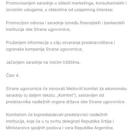
Promovisanjem saradnje u oblasti marketinga, konsultantskim i
izvoznim uslugama, u oblastima od uzajamnog interesa;
Promocijom odnosa i saradnje između finansijskih i bankarskih
institucija obe Strane ugovornice;
Pružanjem informacija u cilju otvaranja predstavništava i
ogranaka kompanija Strana ugovornica;
Jačanjem saradnje na trećim tržištima.
Član 4.
Strane ugovornice će osnovati Mešoviti komitet za ekonomsku
saradnju (u daljem tekstu: „Komitet”), sastavljen od
predstavnika nadležnih organa država obe Strane ugovornice.
Komitetom će kopredsedavati predstavnici nadležnih
institucija, koje će u tu svrhu delegirati Republika Srbija i
Ministarstvo spoljnih poslova i vera Republike Argentine.