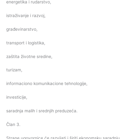
energetika i rudarstvo,
istraživanje i razvoj,
građevinarstvo,
transport i logistika,
zaštita životne sredine,
turizam,
informaciono komunikacione tehnologije,
investicije,
saradnja malih i srednjih preduzeća.
Član 3.
Strane ugovornice će razvijati i širiti ekonomsku saradnju