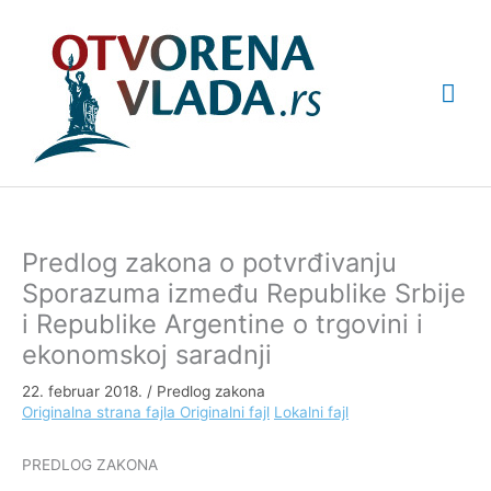
Pređi
Glav
na
sadržaj
izbo
Predlog zakona o potvrđivanju
Sporazuma između Republike Srbije
i Republike Argentine o trgovini i
ekonomskoj saradnji
22. februar 2018.
/
Predlog zakona
Originalna strana fajla
Originalni fajl
Lokalni fajl
PREDLOG ZAKONA