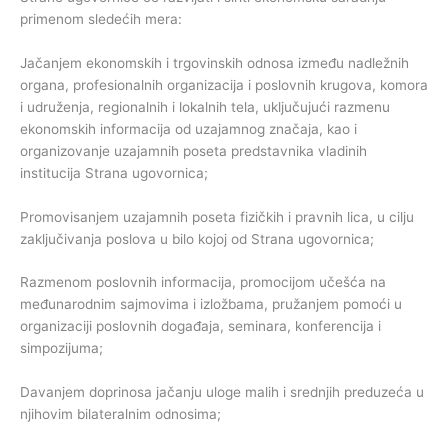
primenom sledećih mera:
Jačanjem ekonomskih i trgovinskih odnosa između nadležnih
organa, profesionalnih organizacija i poslovnih krugova, komora
i udruženja, regionalnih i lokalnih tela, uključujući razmenu
ekonomskih informacija od uzajamnog značaja, kao i
organizovanje uzajamnih poseta predstavnika vladinih
institucija Strana ugovornica;
Promovisanjem uzajamnih poseta fizičkih i pravnih lica, u cilju
zaključivanja poslova u bilo kojoj od Strana ugovornica;
Razmenom poslovnih informacija, promocijom učešća na
međunarodnim sajmovima i izložbama, pružanjem pomoći u
organizaciji poslovnih događaja, seminara, konferencija i
simpozijuma;
Davanjem doprinosa jačanju uloge malih i srednjih preduzeća u
njihovim bilateralnim odnosima;