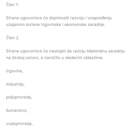
Član 1.
Strane ugovornice će doprinositi razvoju i unapređenju
uzajamno korisne trgovinske i ekonomske saradnje.
Član 2.
Strane ugovornice će nastojati da razviju bilateralnu saradnju
na širokoj osnovi, a naročito u sledećim oblastima:
trgovina,
industrija,
poljoprivreda,
šumarstvo,
vodoprivreda,