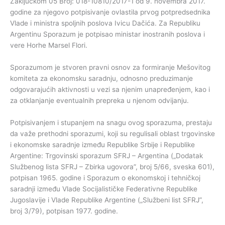
Zaključkom 05 Broj: 018-10810/2017-1 od 9. novembra 2017.
godine za njegovo potpisivanje ovlastila prvog potpredsednika
Vlade i ministra spoljnih poslova Ivicu Dačića. Za Republiku
Argentinu Sporazum je potpisao ministar inostranih poslova i
vere Horhe Marsel Flori.
Sporazumom je stvoren pravni osnov za formiranje Mešovitog
komiteta za
ekonomsku saradnju, odnosno preduzimanje
odgovarajućih aktivnosti u vezi sa njenim unapređenjem, kao i
za otklanjanje eventualnih prepreka u njenom odvijanju.
Potpisivanjem i stupanjem na snagu ovog sporazuma, prestaju
da važe prethodni sporazumi, koji su regulisali oblast trgovinske
i ekonomske saradnje između Republike Srbije i Republike
Argentine: Trgovinski sporazum SFRJ – Argentina („Dodatak
Službenog lista SFRJ – Zbirka ugovora”, broj 5/66, sveska 601),
potpisan 1965. godine i Sporazum o ekonomskoj i tehničkoj
saradnji između Vlade Socijalističke Federativne Republike
Jugoslavije i Vlade Republike Argentine („Službeni list SFRJ”,
broj 3/79), potpisan 1977. godine.