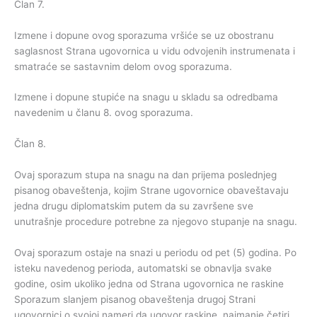
Član 7.
Izmene i dopune ovog sporazuma vršiće se uz obostranu
saglasnost Strana ugovornica u vidu odvojenih instrumenata i
smatraće se sastavnim delom ovog sporazuma.
Izmene i dopune stupiće na snagu u skladu sa odredbama
navedenim u članu 8. ovog sporazuma.
Član 8.
Ovaj sporazum stupa na snagu na dan prijema poslednjeg
pisanog obaveštenja, kojim Strane ugovornice obaveštavaju
jedna drugu diplomatskim putem da su završene sve
unutrašnje procedure potrebne za njegovo stupanje na snagu.
Ovaj sporazum ostaje na snazi u periodu od pet (5) godina. Po
isteku navedenog perioda, automatski se obnavlja svake
godine, osim ukoliko jedna od Strana ugovornica ne raskine
Sporazum slanjem pisanog obaveštenja drugoj Strani
ugovornici o svojoj nameri da ugovor raskine, najmanje četiri