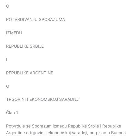
O
POTVRĐIVANJU SPORAZUMA
IZMEĐU
REPUBLIKE SRBIJE
I
REPUBLIKE ARGENTINE
O
TRGOVINI I EKONOMSKOJ SARADNJI
Član 1.
Potvrđuje se Sporazum između Republike Srbije i Republike
Argentine o trgovini i ekonomskoj saradnji, potpisan u Buenos