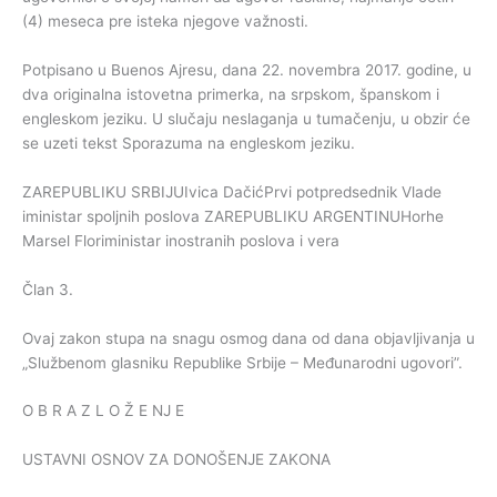
(4) meseca pre isteka njegove važnosti.
Potpisano u Buenos Ajresu, dana 22. novembra 2017. godine, u
dva originalna istovetna primerka, na srpskom, španskom i
engleskom jeziku. U slučaju neslaganja u tumačenju, u obzir će
se uzeti tekst Sporazuma na engleskom jeziku.
ZAREPUBLIKU SRBIJUIvica DačićPrvi potpredsednik Vlade
iministar spoljnih poslova ZAREPUBLIKU ARGENTINUHorhe
Marsel Floriministar inostranih poslova i vera
Član 3.
Ovaj zakon stupa na snagu osmog dana od dana objavljivanja u
„Službenom glasniku Republike Srbije – Međunarodni ugovori”.
O B R A Z L O Ž E NJ E
USTAVNI OSNOV ZA DONOŠENJE ZAKONA