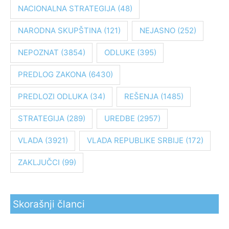
NACIONALNA STRATEGIJA
(48)
a
z
NARODNA SKUPŠTINA
(121)
NEJASNO
(252)
a
:
NEPOZNAT
(3854)
ODLUKE
(395)
PREDLOG ZAKONA
(6430)
PREDLOZI ODLUKA
(34)
REŠENJA
(1485)
STRATEGIJA
(289)
UREDBE
(2957)
VLADA
(3921)
VLADA REPUBLIKE SRBIJE
(172)
ZAKLJUČCI
(99)
Skorašnji članci