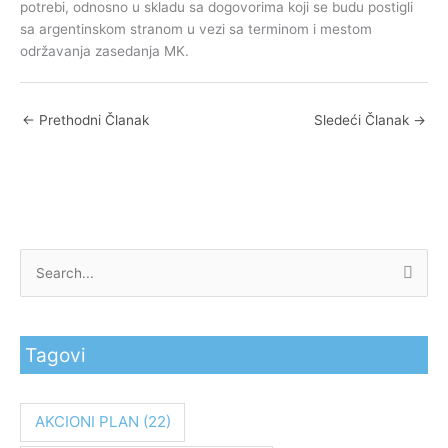
potrebi, odnosno u skladu sa dogovorima koji se budu postigli
sa argentinskom stranom u vezi sa terminom i mestom
održavanja zasedanja MK.
←
Prethodni Članak
Sledeći Članak
→
P
r
e
Tagovi
t
r
a
AKCIONI PLAN
(22)
g