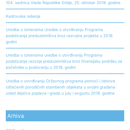
104. sednica Vlade Republike Srbije, 25. oktobar 2018. godine
Kadrovska rešenja
Uredba o izmenama Uredbe o utvrđivanju Programa
podsticanja preduzetništva kroz razvojne projekte u 2018.
godini
Uredba o izmenama uredbe o utvrđivanju Programa
podsticanja razvoja preduzetništva kroz finansijsku podršku za
početnike u poslovanju u 2018. godini
Uredba o utvrđivanju Državnog programa pomoći i obnove
oštećenih porodičnih stambenih objekata u svojini građana
usled dejstva poplava i grada u julu i avgustu 2018. godine
Arhiva