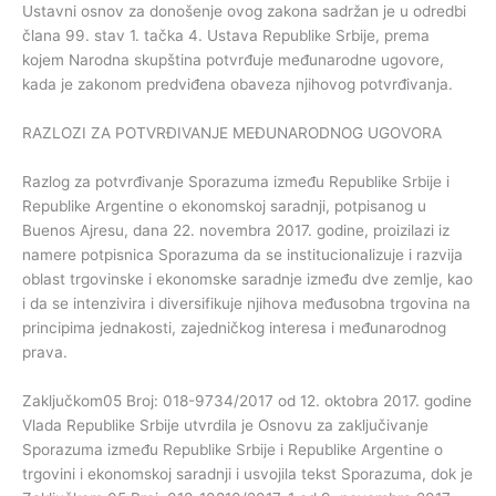
Ustavni osnov za donošenje ovog zakona sadržan je u odredbi
člana 99. stav 1. tačka 4. Ustava Republike Srbije, prema
kojem Narodna skupština potvrđuje međunarodne ugovore,
kada je zakonom predviđena obaveza njihovog potvrđivanja.
RAZLOZI ZA POTVRĐIVANJE MEĐUNARODNOG UGOVORA
Razlog za potvrđivanje Sporazuma između Republike Srbije i
Republike Argentine o ekonomskoj saradnji, potpisanog u
Buenos Ajresu, dana 22. novembra 2017. godine, proizilazi iz
namere potpisnica Sporazuma da se institucionalizuje i razvija
oblast trgovinske i ekonomske saradnje između dve zemlje, kao
i da se intenzivira i diversifikuje njihova međusobna trgovina na
principima jednakosti, zajedničkog interesa i međunarodnog
prava.
Zaključkom05 Broj: 018-9734/2017 od 12. oktobra 2017. godine
Vlada Republike Srbije utvrdila je Osnovu za zaključivanje
Sporazuma između Republike Srbije i Republike Argentine o
trgovini i ekonomskoj saradnji i usvojila tekst Sporazuma, dok je