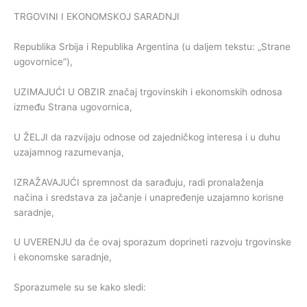
TRGOVINI I EKONOMSKOJ SARADNJI
Republika Srbija i Republika Argentina (u daljem tekstu: „Strane
ugovornice”),
UZIMAJUĆI U OBZIR značaj trgovinskih i ekonomskih odnosa
između Strana ugovornica,
U ŽELJI da razvijaju odnose od zajedničkog interesa i u duhu
uzajamnog razumevanja,
IZRAŽAVAJUĆI spremnost da sarađuju, radi pronalaženja
načina i sredstava za jačanje i unapređenje uzajamno korisne
saradnje,
U UVERENJU da će ovaj sporazum doprineti razvoju trgovinske
i ekonomske saradnje,
Sporazumele su se kako sledi: