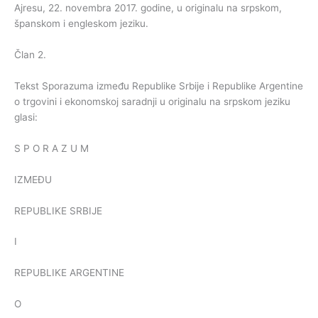
Ajresu, 22. novembra 2017. godine, u originalu na srpskom,
španskom i engleskom jeziku.
Član 2.
Tekst Sporazuma između Republike Srbije i Republike Argentine
o trgovini i ekonomskoj saradnji u originalu na srpskom jeziku
glasi:
S P O R A Z U M
IZMEĐU
REPUBLIKE SRBIJE
I
REPUBLIKE ARGENTINE
O