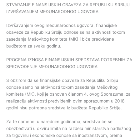
STVARANJE FINANSIJSKIH OBAVEZA ZA REPUBLIKU SRBIJU
IZVRŠAVANJEM MEĐUNARODNOG UGOVORA
Izvršavanjem ovog međunarodnos ugovora, finansijske
obaveze za Republiku Srbiju odnose se na aktivnosti tokom
zasedanja Mešovitog komiteta (MK) i biće predviđene
budžetom za svaku godinu.
PROCENA IZNOSA FINANSIJSKIH SREDSTAVA POTREBNIH ZA
SPROVOĐENJE MEĐUNARODNOG UGOVORA
S obzirom da se finansijske obaveze za Republiku Srbiju
odnose samo na aktivnosti tokom zasedanja Mešovitog
komiteta (MK), koji je osnovan članom 4. ovog Sporazuma, za
realizaciju aktivnosti predviđenih ovim sporazumom u 2018.
godini nisu potrebna sredstva iz budžeta Republike Srbije.
Za te namene, u narednim godinama, sredstva će se
obezbeđivati u okviru limita na razdelu ministarstva nadležnog
za trgovinu i ekonomske odnose sa inostranstvom, prema