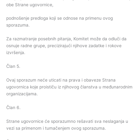
obe Strane ugovornice,
podnošenje predloga koji se odnose na primenu ovog
sporazuma.
Za razmatranje posebnih pitanja, Komitet može da odluči da
osnuje radne grupe, precizirajući njihove zadatke i rokove
izvršenja.
Član 5.
Ovaj sporazum neće uticati na prava i obaveze Strana
ugovornica koje proističu iz njihovog članstva u međunarodnim
organizacijama.
Član 6.
Strane ugovornice će sporazumno rešavati sva neslaganja u
vezi sa primenom i tumačenjem ovog sporazuma.