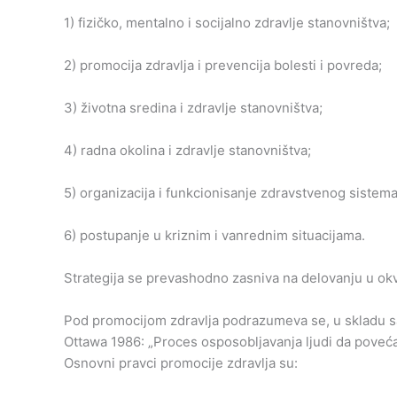
1) fizičko, mentalno i socijalno zdravlje stanovništva;
2) promocija zdravlja i prevencija bolesti i povreda;
3) životna sredina i zdravlje stanovništva;
4) radna okolina i zdravlje stanovništva;
5) organizacija i funkcionisanje zdravstvenog sistema
6) postupanje u kriznim i vanrednim situacijama.
Strategija se prevashodno zasniva na delovanju u okvi
Pod promocijom zdravlja podrazumeva se, u skladu sa
Ottawa 1986: „Proces osposobljavanja ljudi da poveća
Osnovni pravci promocije zdravlja su: