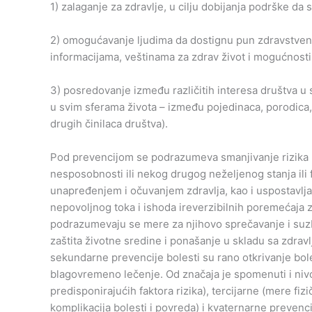
1) zalaganje za zdravlje, u cilju dobijanja podrške da s
2) omogućavanje ljudima da dostignu pun zdravstveni 
informacijama, veštinama za zdrav život i mogućnost
3) posredovanje između različitih interesa društva u s
u svim sferama života – između pojedinaca, porodica,
drugih činilaca društva).
Pod prevencijom se podrazumeva smanjivanje rizika p
nesposobnosti ili nekog drugog neželjenog stanja ili
unapređenjem i očuvanjem zdravlja, kao i uspostavljan
nepovoljnog toka i ishoda ireverzibilnih poremećaja 
podrazumevaju se mere za njihovo sprečavanje i suzb
zaštita životne sredine i ponašanje u skladu sa zdravl
sekundarne prevencije bolesti su rano otkrivanje boles
blagovremeno lečenje. Od značaja je spomenuti i nivo
predisponirajućih faktora rizika), tercijarne (mere fizi
komplikacija bolesti i povreda) i kvaternarne prevenc