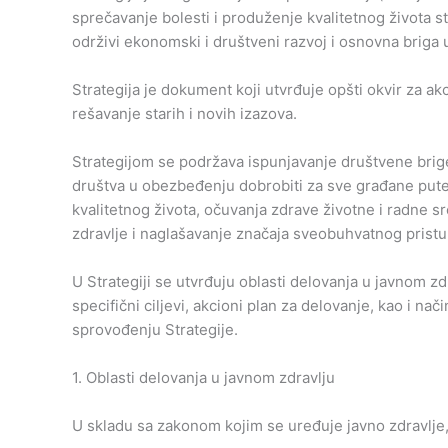
sprečavanje bolesti i produženje kvalitetnog života s
održivi ekonomski i društveni razvoj i osnovna briga u
Strategija je dokument koji utvrđuje opšti okvir za akci
rešavanje starih i novih izazova.
Strategijom se podržava ispunjavanje društvene brige 
društva u obezbeđenju dobrobiti za sve građane pute
kvalitetnog života, očuvanja zdrave životne i radne sr
zdravlje i naglašavanje značaja sveobuhvatnog pristup
U Strategiji se utvrđuju oblasti delovanja u javnom zdravl
specifični ciljevi, akcioni plan za delovanje, kao i na
sprovođenju Strategije.
1. Oblasti delovanja u javnom zdravlju
U skladu sa zakonom kojim se uređuje javno zdravlje, 