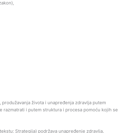
 zakon),
i, produžavanja života i unapređenja zdravlja putem
 razmatrati i putem struktura i procesa pomoću kojih se
m tekstu: Strategija) podržava unapređenje zdravlja,