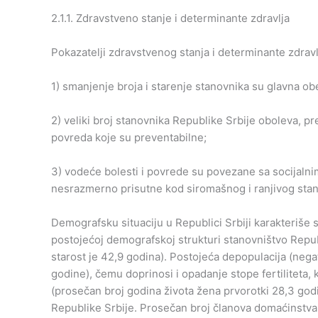
2.1.1. Zdravstveno stanje i determinante zdravlja
Pokazatelji zdravstvenog stanja i determinante zdrav
1) smanjenje broja i starenje stanovnika su glavna obe
2) veliki broj stanovnika Republike Srbije oboleva, pr
povreda koje su preventabilne;
3) vodeće bolesti i povrede su povezane sa socijal
nesrazmerno prisutne kod siromašnog i ranjivog stano
Demografsku situaciju u Republici Srbiji karakteriše s
postojećoj demografskoj strukturi stanovništvo Repub
starost je 42,9 godina). Postojeća depopulacija (nega
godine), čemu doprinosi i opadanje stope fertiliteta,
(prosečan broj godina života žena prvorotki 28,3 go
Republike Srbije. Prosečan broj članova domaćinstva i