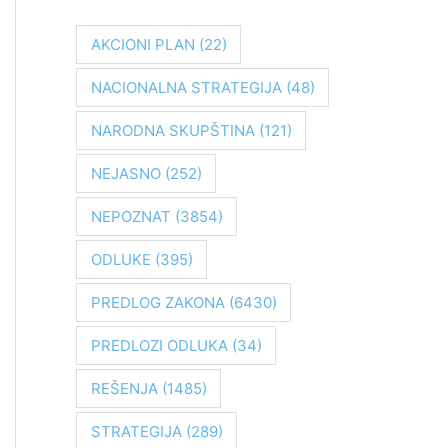
r
a
AKCIONI PLAN
(22)
g
NACIONALNA STRATEGIJA
(48)
a
z
NARODNA SKUPŠTINA
(121)
a
NEJASNO
(252)
:
NEPOZNAT
(3854)
ODLUKE
(395)
PREDLOG ZAKONA
(6430)
PREDLOZI ODLUKA
(34)
REŠENJA
(1485)
STRATEGIJA
(289)