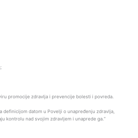
;
ru promocije zdravlja i prevencije bolesti i povreda.
 definicijom datom u Povelji o unapređenju zdravlja,
ju kontrolu nad svojim zdravljem i unaprede ga.“