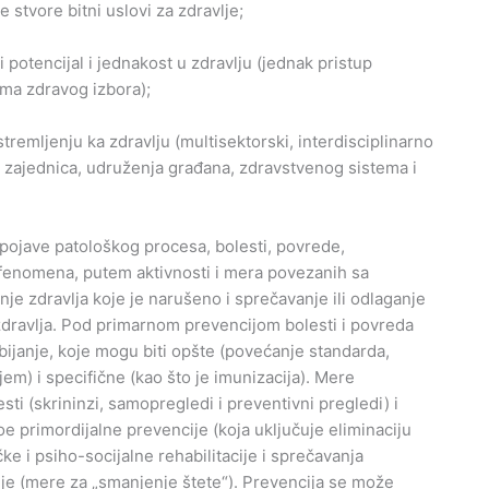
e stvore bitni uslovi za zdravlje;
potencijal i jednakost u zdravlju (jednak pristup
ima zdravog izbora);
tremljenju ka zdravlju (multisektorski, interdisciplinarno
 zajednica, udruženja građana, zdravstvenog sistema i
ojave patološkog procesa, bolesti, povrede,
 fenomena, putem aktivnosti i mera povezanih sa
je zdravlja koje je narušeno i sprečavanje ili odlaganje
zdravlja. Pod primarnom prevencijom bolesti i povreda
ijanje, koje mogu biti opšte (povećanje standarda,
jem) i specifične (kao što je imunizacija). Mere
ti (skrininzi, samopregledi i preventivni pregledi) i
e primordijalne prevencije (koja uključuje eliminaciju
čke i psiho-socijalne rehabilitacije i sprečavanja
ije (mere za „smanjenje štete“). Prevencija se može