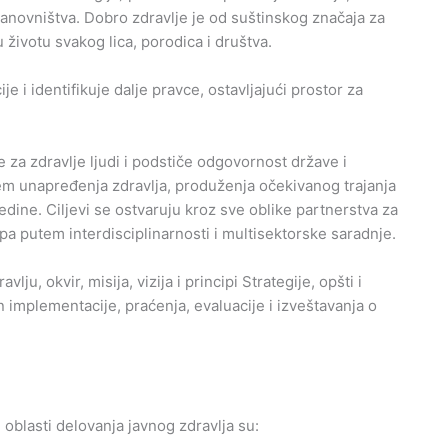
tanovništva. Dobro zdravlje je od suštinskog značaja za
 životu svakog lica, porodica i društva.
je i identifikuje dalje pravce, ostavljajući prostor za
za zdravlje ljudi i podstiče odgovornost države i
m unapređenja zdravlja, produženja očekivanog trajanja
edine. Ciljevi se ostvaruju kroz sve oblike partnerstva za
a putem interdisciplinarnosti i multisektorske saradnje.
ju, okvir, misija, vizija i principi Strategije, opšti i
čin implementacije, praćenja, evaluacije i izveštavanja o
oblasti delovanja javnog zdravlja su: