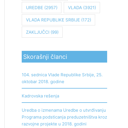
UREDBE
(2957)
VLADA
(3921)
VLADA REPUBLIKE SRBIJE
(172)
ZAKLJUČCI
(99)
Skorašnji članci
104. sednica Vlade Republike Srbije, 25.
oktobar 2018. godine
Kadrovska rešenja
Uredba o izmenama Uredbe o utvrđivanju
Programa podsticanja preduzetništva kroz
razvojne projekte u 2018. godini