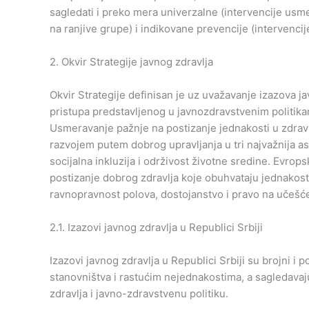
sagledati i preko mera univerzalne (intervencije usm
na ranjive grupe) i indikovane prevencije (intervenc
2. Okvir Strategije javnog zdravlja
Okvir Strategije definisan je uz uvažavanje izazova j
pristupa predstavljenog u javnozdravstvenim politikam
Usmeravanje pažnje na postizanje jednakosti u zdravl
razvojem putem dobrog upravljanja u tri najvažnija a
socijalna inkluzija i održivost životne sredine. Evrops
postizanje dobrog zdravlja koje obuhvataju jednakost,
ravnopravnost polova, dostojanstvo i pravo na učešć
2.1. Izazovi javnog zdravlja u Republici Srbiji
Izazovi javnog zdravlja u Republici Srbiji su brojni 
stanovništva i rastućim nejednakostima, a sagledavaju
zdravlja i javno-zdravstvenu politiku.