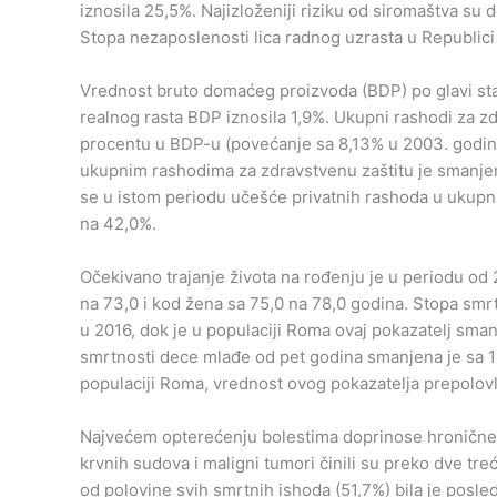
iznosila 25,5%. Najizloženiji riziku od siromaštva su 
Stopa nezaposlenosti lica radnog uzrasta u Republici Sr
Vrednost bruto domaćeg proizvoda (BDP) po glavi stan
realnog rasta BDP iznosila 1,9%. Ukupni rashodi za z
procentu u BDP-u (povećanje sa 8,13% u 2003. godini
ukupnim rashodima za zdravstvenu zaštitu je smanjen
se u istom periodu učešće privatnih rashoda u ukupn
na 42,0%.
Očekivano trajanje života na rođenju je u periodu o
na 73,0 i kod žena sa 75,0 na 78,0 godina. Stopa smrt
u 2016, dok je u populaciji Roma ovaj pokazatelj sma
smrtnosti dece mlađe od pet godina smanjena je sa 11,
populaciji Roma, vrednost ovog pokazatelja prepolovl
Najvećem opterećenju bolestima doprinose hronične ne
krvnih sudova i maligni tumori činili su preko dve tre
od polovine svih smrtnih ishoda (51,7%) bila je posle