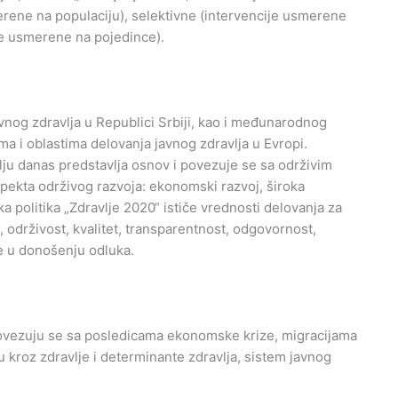
erene na populaciju), selektivne (intervencije usmerene
ije usmerene na pojedince).
avnog zdravlja u Republici Srbiji, kao i međunarodnog
a i oblastima delovanja javnog zdravlja u Evropi.
ju danas predstavlja osnov i povezuje se sa održivim
spekta održivog razvoja: ekonomski razvoj, široka
ka politika „Zdravlje 2020“ ističe vrednosti delovanja za
 održivost, kvalitet, transparentnost, odgovornost,
e u donošenju odluka.
i povezuju se sa posledicama ekonomske krize, migracijama
 kroz zdravlje i determinante zdravlja, sistem javnog