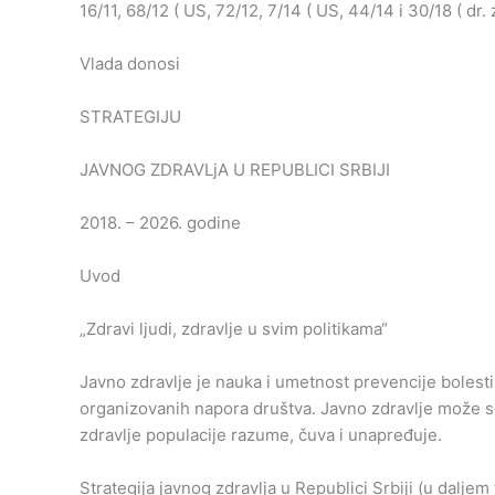
16/11, 68/12 ( US, 72/12, 7/14 ( US, 44/14 i 30/18 ( dr.
Vlada donosi
STRATEGIJU
JAVNOG ZDRAVLjA U REPUBLICI SRBIJI
2018. – 2026. godine
Uvod
„Zdravi ljudi, zdravlje u svim politikama“
Javno zdravlje je nauka i umetnost prevencije bolest
organizovanih napora društva. Javno zdravlje može se
zdravlje populacije razume, čuva i unapređuje.
Strategija javnog zdravlja u Republici Srbiji (u dalje