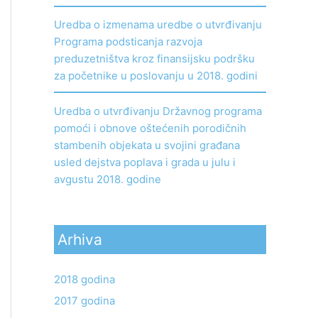
Uredba o izmenama uredbe o utvrđivanju
Programa podsticanja razvoja
preduzetništva kroz finansijsku podršku
za početnike u poslovanju u 2018. godini
Uredba o utvrđivanju Državnog programa
pomoći i obnove oštećenih porodičnih
stambenih objekata u svojini građana
usled dejstva poplava i grada u julu i
avgustu 2018. godine
Arhiva
2018 godina
2017 godina