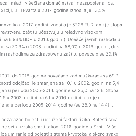
deca i mladi, višečlana domaćinstva i nezaposlena lica.
biji, u III kvartalu 2017. godine iznosila je 13,5%.
ovnika u 2017. godini iznosila je 5226 EUR, dok je stopa
dravstvenu zaštitu učestvuju u relativno visokom
 na 8,98% BDP u 2016. godini). Učešće javnih rashoda u
o sa 70,9% u 2003. godini na 58,0% u 2016. godini, dok
im rashodima za zdravstvenu zaštitu povećalo sa 29,1%
d 2002. do 2016. godine povećano kod muškaraca sa 69,7
nosti odojčadi je smanjena sa 10,1 u 2002. godini na 5,4
njen u periodu 2005-2014. godine sa 25,0 na 12,8. Stopa
5 u 2002. godini na 6,1 u 2016. godini, dok je u
jena u periodu 2005-2014. godine (sa 28,0 na 14,4), .
zarazne bolesti i udruženi faktori rizika. Bolesti srca,
ćine svih uzroka smrti tokom 2016. godine u Srbiji. Više
dica umiranja od bolesti sistema krvotoka, a skoro svako