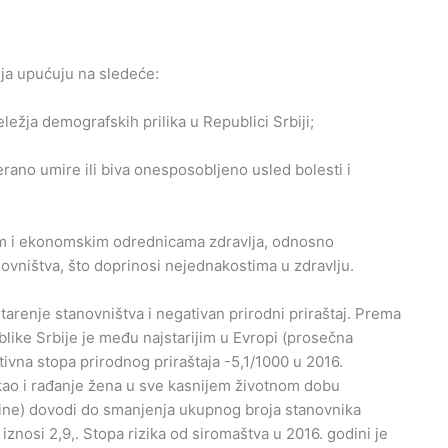
lja upućuju na sledeće:
ležja demografskih prilika u Republici Srbiji;
erano umire ili biva onesposobljeno usled bolesti i
nim i ekonomskim odrednicama zdravlja, odnosno
vništva, što doprinosi nejednakostima u zdravlju.
tarenje stanovništva i negativan prirodni priraštaj. Prema
like Srbije je među najstarijim u Evropi (prosečna
tivna stopa prirodnog priraštaja -5,1/1000 u 2016.
 kao i rađanje žena u sve kasnijem životnom dobu
dine) dovodi do smanjenja ukupnog broja stanovnika
znosi 2,9,. Stopa rizika od siromaštva u 2016. godini je