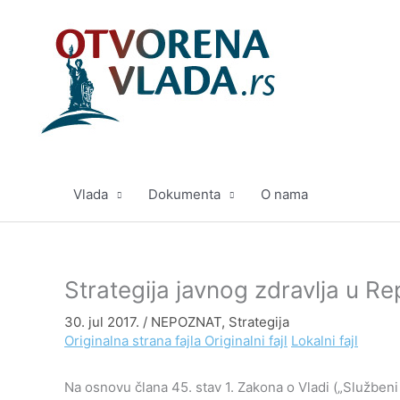
Pređi
na
sadržaj
Vlada
Dokumenta
O nama
Strategija javnog zdravlja u Re
30. jul 2017.
/
NEPOZNAT
,
Strategija
Originalna strana fajla
Originalni fajl
Lokalni fajl
Na osnovu člana 45. stav 1. Zakona o Vladi („Službeni g