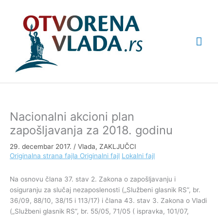
Pređi
Glav
na
sadržaj
izbo
Nacionalni akcioni plan
zapošljavanja za 2018. godinu
29. decembar 2017.
/
Vlada
,
ZAKLJUČCI
Originalna strana fajla
Originalni fajl
Lokalni fajl
Na osnovu člana 37. stav 2. Zakona o zapošljavanju i
osiguranju za slučaj nezaposlenosti („Službeni glasnik RS”, br.
36/09, 88/10, 38/15 i 113/17) i člana 43. stav 3. Zakona o Vladi
(„Službeni glasnik RS”, br. 55/05, 71/05 ( ispravka, 101/07,