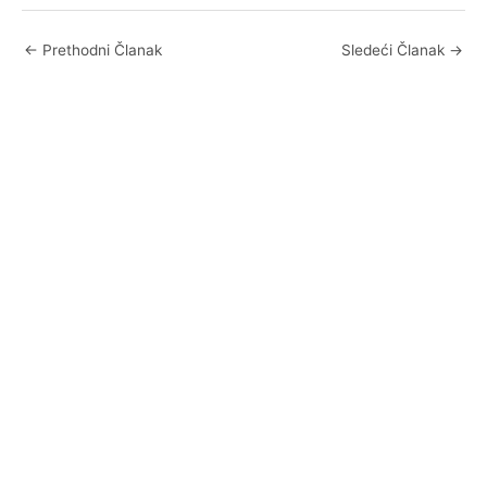
←
Prethodni Članak
Sledeći Članak
→