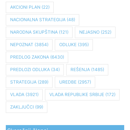
a
AKCIONI PLAN
(22)
g
NACIONALNA STRATEGIJA
(48)
a
z
NARODNA SKUPŠTINA
(121)
NEJASNO
(252)
a
:
NEPOZNAT
(3854)
ODLUKE
(395)
PREDLOG ZAKONA
(6430)
PREDLOZI ODLUKA
(34)
REŠENJA
(1485)
STRATEGIJA
(289)
UREDBE
(2957)
VLADA
(3921)
VLADA REPUBLIKE SRBIJE
(172)
ZAKLJUČCI
(99)