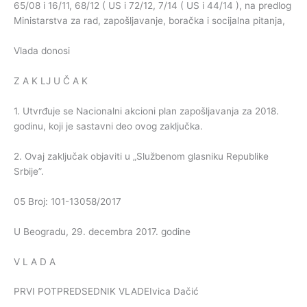
65/08 i 16/11, 68/12 ( US i 72/12, 7/14 ( US i 44/14 ), na predlog
Ministarstva za rad, zapošljavanje, boračka i socijalna pitanja,
Vlada donosi
Z A K LJ U Č A K
1. Utvrđuje se Nacionalni akcioni plan zapošljavanja za 2018.
godinu, koji je sastavni deo ovog zaključka.
2. Ovaj zaključak objaviti u „Službenom glasniku Republike
Srbije”.
05 Broj: 101-13058/2017
U Beogradu, 29. decembra 2017. godine
V L A D A
PRVI POTPREDSEDNIK VLADEIvica Dačić