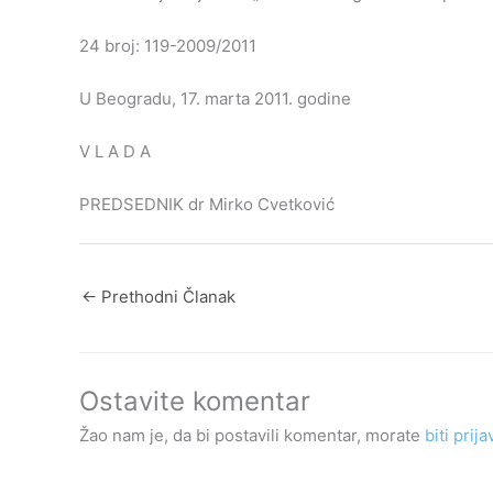
24 broj: 119-2009/2011
U Beogradu, 17. marta 2011. godine
V L A D A
PREDSEDNIK dr Mirko Cvetković
←
Prethodni Članak
Ostavite komentar
Žao nam je, da bi postavili komentar, morate
biti prija