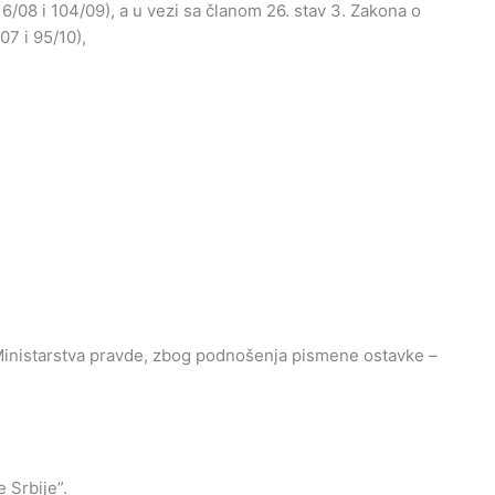
16/08 i 104/09), a u vezi sa članom 26. stav 3. Zakona o
07 i 95/10),
a Ministarstva pravde, zbog podnošenja pismene ostavke –
 Srbije”.