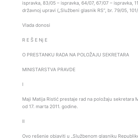
ispravka, 83/05 – ispravka, 64/07, 67/07 – ispravka, 1
državnoj upravi („Službeni glasnik RS”, br. 79/05, 101/
Vlada donosi
R E Š E Nj E
O PRESTANKU RADA NA POLOŽAJU SEKRETARA
MINISTARSTVA PRAVDE
I
Maji Matija Ristić prestaje rad na položaju sekretar
od 17. marta 2011. godine.
II
Ovo rešenje objaviti u „Službenom glasniku Republike