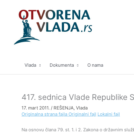
Pređi
na
sadržaj
Vlada
Dokumenta
O nama
417. sednica Vlade Republike Sr
17. mart 2011.
/
REŠENJA
,
Vlada
Originalna strana fajla
Originalni fajl
Lokalni fajl
Na osnovu člana 79. st. 1. i 2. Zakona o državnim služ