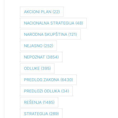
r
a
AKCIONI PLAN
(22)
g
NACIONALNA STRATEGIJA
(48)
a
z
NARODNA SKUPŠTINA
(121)
a
NEJASNO
(252)
:
NEPOZNAT
(3854)
ODLUKE
(395)
PREDLOG ZAKONA
(6430)
PREDLOZI ODLUKA
(34)
REŠENJA
(1485)
STRATEGIJA
(289)