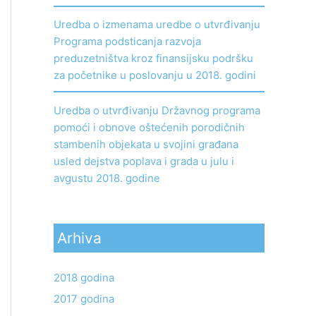
Uredba o izmenama uredbe o utvrđivanju
Programa podsticanja razvoja
preduzetništva kroz finansijsku podršku
za početnike u poslovanju u 2018. godini
Uredba o utvrđivanju Državnog programa
pomoći i obnove oštećenih porodičnih
stambenih objekata u svojini građana
usled dejstva poplava i grada u julu i
avgustu 2018. godine
Arhiva
2018 godina
2017 godina