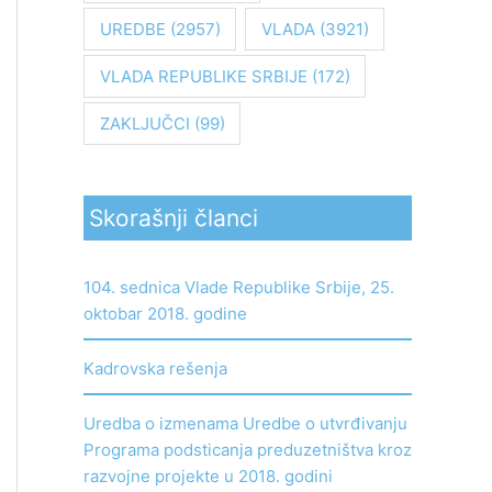
UREDBE
(2957)
VLADA
(3921)
VLADA REPUBLIKE SRBIJE
(172)
ZAKLJUČCI
(99)
Skorašnji članci
104. sednica Vlade Republike Srbije, 25.
oktobar 2018. godine
Kadrovska rešenja
Uredba o izmenama Uredbe o utvrđivanju
Programa podsticanja preduzetništva kroz
razvojne projekte u 2018. godini