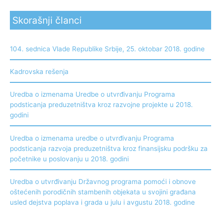
Skorašnji članci
104. sednica Vlade Republike Srbije, 25. oktobar 2018. godine
Kadrovska rešenja
Uredba o izmenama Uredbe o utvrđivanju Programa
podsticanja preduzetništva kroz razvojne projekte u 2018.
godini
Uredba o izmenama uredbe o utvrđivanju Programa
podsticanja razvoja preduzetništva kroz finansijsku podršku za
početnike u poslovanju u 2018. godini
Uredba o utvrđivanju Državnog programa pomoći i obnove
oštećenih porodičnih stambenih objekata u svojini građana
usled dejstva poplava i grada u julu i avgustu 2018. godine