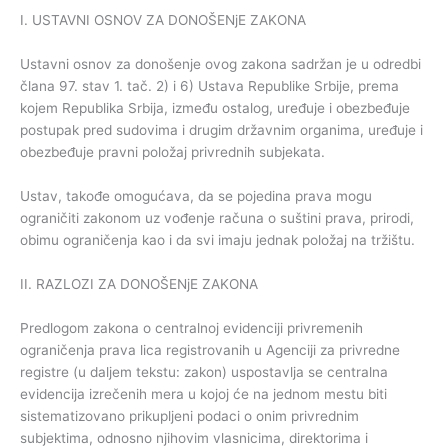
I. USTAVNI OSNOV ZA DONOŠENjE ZAKONA
Ustavni osnov za donošenje ovog zakona sadržan je u odredbi
člana 97. stav 1. tač. 2) i 6) Ustava Republike Srbije, prema
kojem Republika Srbija, između ostalog, uređuje i obezbeđuje
postupak pred sudovima i drugim državnim organima, uređuje i
obezbeđuje pravni položaj privrednih subjekata.
Ustav, takođe omogućava, da se pojedina prava mogu
ograničiti zakonom uz vođenje računa o suštini prava, prirodi,
obimu ograničenja kao i da svi imaju jednak položaj na tržištu.
II. RAZLOZI ZA DONOŠENjE ZAKONA
Predlogom zakona o centralnoj evidenciji privremenih
ograničenja prava lica registrovanih u Agenciji za privredne
registre (u daljem tekstu: zakon) uspostavlja se centralna
evidencija izrečenih mera u kojoj će na jednom mestu biti
sistematizovano prikupljeni podaci o onim privrednim
subjektima, odnosno njihovim vlasnicima, direktorima i