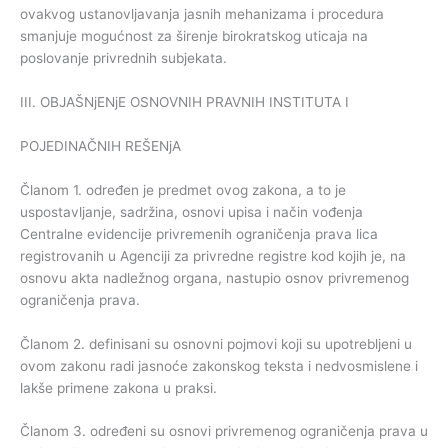
ovakvog ustanovljavanja jasnih mehanizama i procedura
smanjuje mogućnost za širenje birokratskog uticaja na
poslovanje privrednih subjekata.
III. OBJAŠNjENjE OSNOVNIH PRAVNIH INSTITUTA I
POJEDINAČNIH REŠENjA
Članom 1. određen je predmet ovog zakona, a to je
uspostavljanje, sadržina, osnovi upisa i način vođenja
Centralne evidencije privremenih ograničenja prava lica
registrovanih u Agenciji za privredne registre kod kojih je, na
osnovu akta nadležnog organa, nastupio osnov privremenog
ograničenja prava.
Članom 2. definisani su osnovni pojmovi koji su upotrebljeni u
ovom zakonu radi jasnoće zakonskog teksta i nedvosmislene i
lakše primene zakona u praksi.
Članom 3. određeni su osnovi privremenog ograničenja prava u