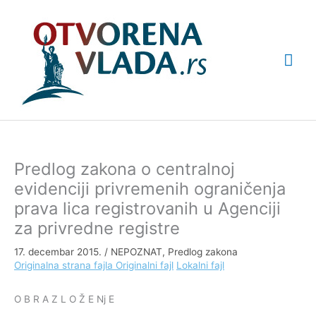
Pređi
Glav
na
sadržaj
izbo
Predlog zakona o centralnoj
evidenciji privremenih ograničenja
prava lica registrovanih u Agenciji
za privredne registre
17. decembar 2015.
/
NEPOZNAT
,
Predlog zakona
Originalna strana fajla
Originalni fajl
Lokalni fajl
O B R A Z L O Ž E Nj E