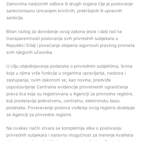
članovima nadzornih odbora ili drugih organa čije je poslovanje
sankcionisano izricanjem krivičnih, prekršajnih ili upravnih
sankcija.
Bitan razlog za donošenje ovog zakona jeste i dalji rad na
transparentnosti poslovanja svih privrednih subjekata u
Republici Srbiji i povećanje stepena sigurnosti pravnog prometa
svih njegovih učesnika.
U cilju objedinjavanja podataka o privrednim subjektima, licima
koja u njima vrše funkcije u organima upravljanja, nadzora i
zastupanja, ovim zakonom se, kao novina, predviđa
uspostavljanje Centralne evidencije privremenih ograničenja
prava lica koja su registrovana u Agenciji za privredne registre,
koji predstavlja jedinstvenu, centralnu, elektronsku bazu
podataka. Poveravanje poslova vođenja ovog registra dodeljuje
se Agenciji za privredne registre.
Na ovakav način stvara se kompletnija slika o poslovanju
privrednih subjekata i naravno mogućnost za merenje kvaliteta