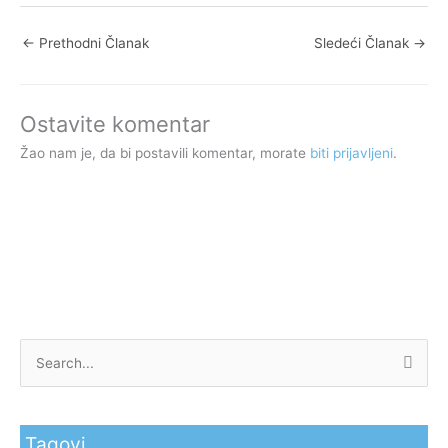
←
Prethodni Članak
Sledeći Članak
→
Ostavite komentar
Žao nam je, da bi postavili komentar, morate
biti prijavljeni
.
P
r
e
Tagovi
t