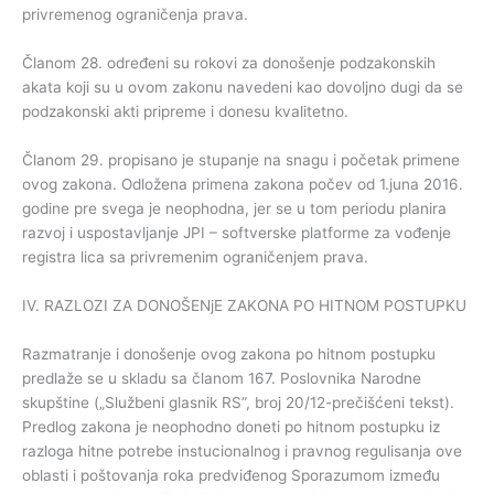
privremenog ograničenja prava.
Članom 28. određeni su rokovi za donošenje podzakonskih
akata koji su u ovom zakonu navedeni kao dovoljno dugi da se
podzakonski akti pripreme i donesu kvalitetno.
Članom 29. propisano je stupanje na snagu i početak primene
ovog zakona. Odložena primena zakona počev od 1.juna 2016.
godine pre svega je neophodna, jer se u tom periodu planira
razvoj i uspostavljanje JPI – softverske platforme za vođenje
registra lica sa privremenim ograničenjem prava.
IV. RAZLOZI ZA DONOŠENjE ZAKONA PO HITNOM POSTUPKU
Razmatranje i donošenje ovog zakona po hitnom postupku
predlaže se u skladu sa članom 167. Poslovnika Narodne
skupštine („Službeni glasnik RS”, broj 20/12-prečišćeni tekst).
Predlog zakona je neophodno doneti po hitnom postupku iz
razloga hitne potrebe instucionalnog i pravnog regulisanja ove
oblasti i poštovanja roka predviđenog Sporazumom između