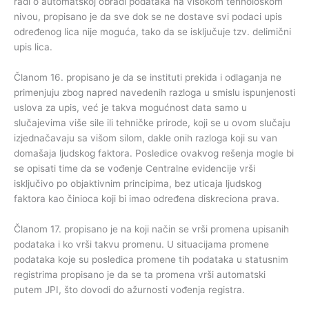
radi o automatskoj obradi podataka na visokom tehnološkom
nivou, propisano je da sve dok se ne dostave svi podaci upis
određenog lica nije moguća, tako da se isključuje tzv. delimični
upis lica.
Članom 16. propisano je da se instituti prekida i odlaganja ne
primenjuju zbog napred navedenih razloga u smislu ispunjenosti
uslova za upis, već je takva mogućnost data samo u
slučajevima više sile ili tehničke prirode, koji se u ovom slučaju
izjednačavaju sa višom silom, dakle onih razloga koji su van
domašaja ljudskog faktora. Posledice ovakvog rešenja mogle bi
se opisati time da se vođenje Centralne evidencije vrši
isključivo po objaktivnim principima, bez uticaja ljudskog
faktora kao činioca koji bi imao određena diskreciona prava.
Članom 17. propisano je na koji način se vrši promena upisanih
podataka i ko vrši takvu promenu. U situacijama promene
podataka koje su posledica promene tih podataka u statusnim
registrima propisano je da se ta promena vrši automatski
putem JPI, što dovodi do ažurnosti vođenja registra.