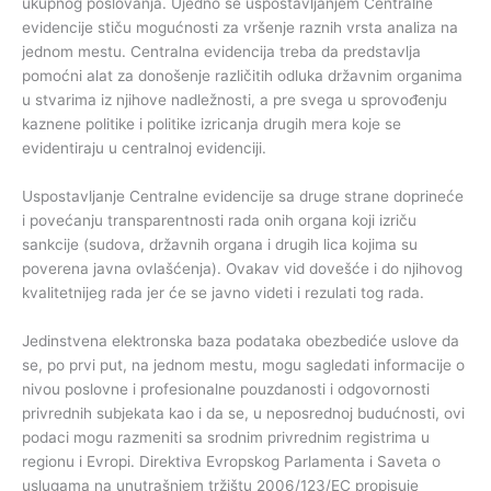
ukupnog poslovanja. Ujedno se uspostavljanjem Centralne
evidencije stiču mogućnosti za vršenje raznih vrsta analiza na
jednom mestu. Centralna evidencija treba da predstavlja
pomoćni alat za donošenje različitih odluka državnim organima
u stvarima iz njihove nadležnosti, a pre svega u sprovođenju
kaznene politike i politike izricanja drugih mera koje se
evidentiraju u centralnoj evidenciji.
Uspostavljanje Centralne evidencije sa druge strane doprineće
i povećanju transparentnosti rada onih organa koji izriču
sankcije (sudova, državnih organa i drugih lica kojima su
poverena javna ovlašćenja). Ovakav vid dovešće i do njihovog
kvalitetnijeg rada jer će se javno videti i rezulati tog rada.
Jedinstvena elektronska baza podataka obezbediće uslove da
se, po prvi put, na jednom mestu, mogu sagledati informacije o
nivou poslovne i profesionalne pouzdanosti i odgovornosti
privrednih subjekata kao i da se, u neposrednoj budućnosti, ovi
podaci mogu razmeniti sa srodnim privrednim registrima u
regionu i Evropi. Direktiva Evropskog Parlamenta i Saveta o
uslugama na unutrašnjem tržištu 2006/123/EC propisuje