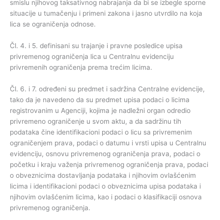
smislu njihovog taksativnog nabrajanja da bi se izbegle sporne
situacije u tumačenju i primeni zakona i jasno utvrdilo na koja
lica se ograničenja odnose.
Čl. 4. i 5. definisani su trajanje i pravne posledice upisa
privremenog ograničenja lica u Centralnu evidenciju
privremenih ograničenja prema trećim licima.
Čl. 6. i 7. određeni su predmet i sadržina Centralne evidencije,
tako da je navedeno da su predmet upisa podaci o licima
registrovanim u Agenciji, kojima je nadležni organ odredio
privremeno ograničenje u svom aktu, a da sadržinu tih
podataka čine identifikacioni podaci o licu sa privremenim
ograničenjem prava, podaci o datumu i vrsti upisa u Centralnu
evidenciju, osnovu privremenog ograničenja prava, podaci o
početku i kraju važenja privremenog ograničenja prava, podaci
o obveznicima dostavljanja podataka i njihovim ovlašćenim
licima i identifikacioni podaci o obveznicima upisa podataka i
njihovim ovlašćenim licima, kao i podaci o klasifikaciji osnova
privremenog ograničenja.