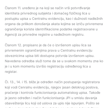
Članom 11. uređeno je na koji se način vrši potvrđivanje
identiteta privrednog subjekta i domaćeg fizičkog lica u
postupku upisa u Centralnu evidenciju, kao i dužnosti nadležnih
organa da prilikom donošenja akata kojima se izriču privremena
ograničenja koriste identrifikacione podatke registraovane u
Agenciji za privredne registre u nadležnom registru.
Članom 12. propisano je da će o izvršenom upisu lica sa
privremenim ograničenjima prava u Centralnu evidenciju
obveznicima upisa biti dostupna potvrda izvršenom upisu.
Navedena odredba služi tome da se u svakom momentu zna ko
je i u kom momentu izvršio registraciju određenog lica u
registar.
Čl. 13., 14. i 15. bliže je određen način postupanja registratora
koji vodi Cenralnu evidenciju, njegov jasan delokrug poslova,
praćenje i kontrola funkcionisanja automatskog upisa. Takođe
je jasno određen i način funkcionisanja JPI u smislu davanja
obaveštenja licu koji od uslova za upis nije ispunjen. Pošto se