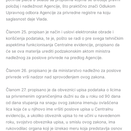
položaj i nadležnost Agencije, što praktično znači Odlukom
Upravnog odbora Agencije za privredne registre na koju
saglasnost daje Vlada.
Članom 25. propisan je način i uslovi elektronske obrade i
korišćenja podataka, te je, pošto se radi o pre svega tehničkim
aspektima funkcionisanja Centralne evidencije, propisano da
će se ova materija urediti podzakonskim aktom ministra
nadležnog za poslove privrede na predlog Agencije.
Članom 26. propisano je da ministarstvo nadležno za poslove
privrede vrši nadzor nad sprovođenjem ovog zakona.
Članom 27. propisano je da obveznici upisa podataka o licima
sa privremenim ograničenjima dužni su da u roku od 90 dana
od dana stupanja na snagu ovog zakona imenuju ovlašćena
lica koja će u njihovo ime vršiti poslove upisa u Centralnu
evidenciju, a ukoliko obveznik upisa to ne učini u navedenom
roku, svojstvo obveznika upisa, u smislu ovog zakona, ima
rukovodilac organa koji je izrekao meru koja predstavlja osnov