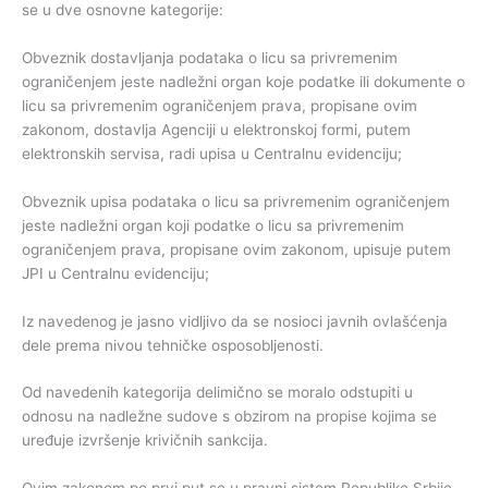
se u dve osnovne kategorije:
Obveznik dostavljanja podataka o licu sa privremenim
ograničenjem jeste nadležni organ koje podatke ili dokumente o
licu sa privremenim ograničenjem prava, propisane ovim
zakonom, dostavlja Agenciji u elektronskoj formi, putem
elektronskih servisa, radi upisa u Centralnu evidenciju;
Obveznik upisa podataka o licu sa privremenim ograničenjem
jeste nadležni organ koji podatke o licu sa privremenim
ograničenjem prava, propisane ovim zakonom, upisuje putem
JPI u Centralnu evidenciju;
Iz navedenog je jasno vidljivo da se nosioci javnih ovlašćenja
dele prema nivou tehničke osposobljenosti.
Od navedenih kategorija delimično se moralo odstupiti u
odnosu na nadležne sudove s obzirom na propise kojima se
uređuje izvršenje krivičnih sankcija.