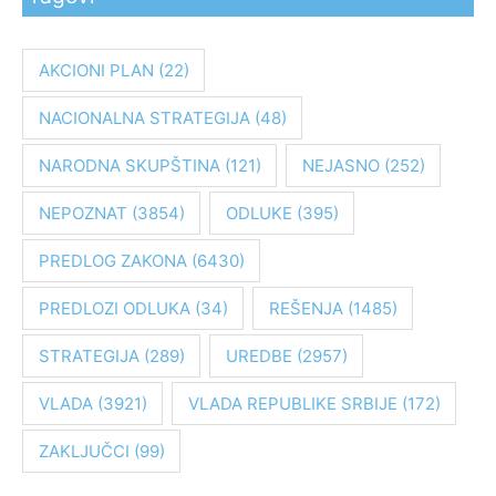
r
a
AKCIONI PLAN
(22)
g
NACIONALNA STRATEGIJA
(48)
a
z
NARODNA SKUPŠTINA
(121)
NEJASNO
(252)
a
:
NEPOZNAT
(3854)
ODLUKE
(395)
PREDLOG ZAKONA
(6430)
PREDLOZI ODLUKA
(34)
REŠENJA
(1485)
STRATEGIJA
(289)
UREDBE
(2957)
VLADA
(3921)
VLADA REPUBLIKE SRBIJE
(172)
ZAKLJUČCI
(99)