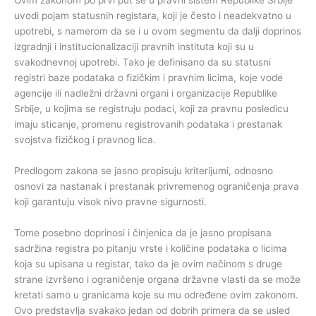
Ovim zakonom po prvi put se u pravni sistem Republike Srbije
uvodi pojam statusnih registara, koji je često i neadekvatno u
upotrebi, s namerom da se i u ovom segmentu da dalji doprinos
izgradnji i institucionalizaciji pravnih instituta koji su u
svakodnevnoj upotrebi. Tako je definisano da su statusni
registri baze podataka o fizičkim i pravnim licima, koje vode
agencije ili nadležni državni organi i organizacije Republike
Srbije, u kojima se registruju podaci, koji za pravnu posledicu
imaju sticanje, promenu registrovanih podataka i prestanak
svojstva fizičkog i pravnog lica.
Predlogom zakona se jasno propisuju kriterijumi, odnosno
osnovi za nastanak i prestanak privremenog ograničenja prava
koji garantuju visok nivo pravne sigurnosti.
Tome posebno doprinosi i činjenica da je jasno propisana
sadržina registra po pitanju vrste i količine podataka o licima
koja su upisana u registar, tako da je ovim načinom s druge
strane izvršeno i ograničenje organa državne vlasti da se može
kretati samo u granicama koje su mu određene ovim zakonom.
Ovo predstavlja svakako jedan od dobrih primera da se usled