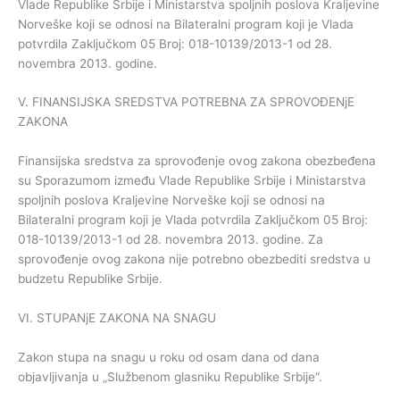
Vlade Republike Srbije i Ministarstva spoljnih poslova Kraljevine
Norveške koji se odnosi na Bilateralni program koji je Vlada
potvrdila Zaključkom 05 Broj: 018-10139/2013-1 od 28.
novembra 2013. godine.
V. FINANSIJSKA SREDSTVA POTREBNA ZA SPROVOĐENjE
ZAKONA
Finansijska sredstva za sprovođenje ovog zakona obezbeđena
su Sporazumom između Vlade Republike Srbije i Ministarstva
spoljnih poslova Kraljevine Norveške koji se odnosi na
Bilateralni program koji je Vlada potvrdila Zaključkom 05 Broj:
018-10139/2013-1 od 28. novembra 2013. godine. Za
sprovođenje ovog zakona nije potrebno obezbediti sredstva u
budzetu Republike Srbije.
VI. STUPANjE ZAKONA NA SNAGU
Zakon stupa na snagu u roku od osam dana od dana
objavljivanja u „Službenom glasniku Republike Srbije“.