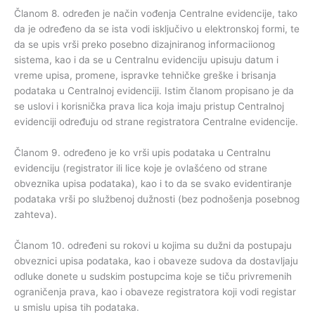
Članom 8. određen je način vođenja Centralne evidencije, tako
da je određeno da se ista vodi isključivo u elektronskoj formi, te
da se upis vrši preko posebno dizajniranog informaciionog
sistema, kao i da se u Centralnu evidenciju upisuju datum i
vreme upisa, promene, ispravke tehničke greške i brisanja
podataka u Centralnoj evidenciji. Istim članom propisano je da
se uslovi i korisnička prava lica koja imaju pristup Centralnoj
evidenciji određuju od strane registratora Centralne evidencije.
Članom 9. određeno je ko vrši upis podataka u Centralnu
evidenciju (registrator ili lice koje je ovlašćeno od strane
obveznika upisa podataka), kao i to da se svako evidentiranje
podataka vrši po službenoj dužnosti (bez podnošenja posebnog
zahteva).
Članom 10. određeni su rokovi u kojima su dužni da postupaju
obveznici upisa podataka, kao i obaveze sudova da dostavljaju
odluke donete u sudskim postupcima koje se tiču privremenih
ograničenja prava, kao i obaveze registratora koji vodi registar
u smislu upisa tih podataka.