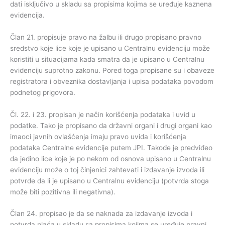
dati isključivo u skladu sa propisima kojima se uređuje kaznena
evidencija.
Član 21. propisuje pravo na žalbu ili drugo propisano pravno
sredstvo koje lice koje je upisano u Centralnu evidenciju može
koristiti u situacijama kada smatra da je upisano u Centralnu
evidenciju suprotno zakonu. Pored toga propisane su i obaveze
registratora i obveznika dostavljanja i upisa podataka povodom
podnetog prigovora.
Čl. 22. i 23. propisan je način korišćenja podataka i uvid u
podatke. Tako je propisano da državni organi i drugi organi kao
imaoci javnih ovlašćenja imaju pravo uvida i korišćenja
podataka Centralne evidencije putem JPI. Takođe je predviđeo
da jedino lice koje je po nekom od osnova upisano u Centralnu
evidenciju može o toj činjenici zahtevati i izdavanje izvoda ili
potvrde da li je upisano u Centralnu evidenciju (potvrda stoga
može biti pozitivna ili negativna).
Član 24. propisao je da se naknada za izdavanje izvoda i
potvrda plaća u skladu sa propisima kojima se uređuje pravni