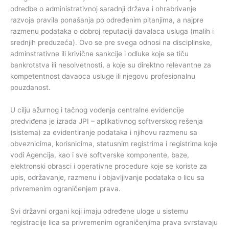
odredbe o administrativnoj saradnji država i ohrabrivanje
razvoja pravila ponašanja po određenim pitanjima, a najpre
razmenu podataka o dobroj reputaciji davalaca usluga (malih i
srednjih preduzeća). Ovo se pre svega odnosi na disciplinske,
adminstrativne ili krivične sankcije i odluke koje se tiču
bankrotstva ili nesolvetnosti, a koje su direktno relevantne za
kompetentnost davaoca usluge ili njegovu profesionalnu
pouzdanost.
U cilju ažurnog i tačnog vođenja centralne evidencije
predviđena je izrada JPI – aplikativnog softverskog rešenja
(sistema) za evidentiranje podataka i njihovu razmenu sa
obveznicima, korisnicima, statusnim registrima i registrima koje
vodi Agencija, kao i sve softverske komponente, baze,
elektronski obrasci i operativne procedure koje se koriste za
upis, održavanje, razmenu i objavljivanje podataka o licu sa
privremenim ograničenjem prava.
Svi državni organi koji imaju određene uloge u sistemu
registracije lica sa privremenim ograničenjima prava svrstavaju