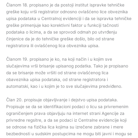
Članom 18. propisano je da postoji institut ispravke tehničke
greške koju vrši registrator odnosno ovlašćeno lice obveznika
upisa podataka u Centralnoj evidenciji i da se ispravka tehničke
greške primenjuje kao korektivni faktor u funkciji tačnosti
podataka o licima, a da se sprovodi odmah po utvrđenju
činjenice da je do tehničke greške došlo, bilo od strane
registratora ili ovlašćenog lica obveznika upisa.
Članom 19. propisano je ko, na koji način i u kojim sve
slučajevima vrši brisanje upisanog podatka. Tako je propisano
da se brisanje može vršiti od strane ovlašćenog lica
obaveznika upisa podataka, od strane registratora i
automatski, kao i u kojim je to sve slučajevima predviđeno.
Član 20. propisuje objavljivanje i dejstvo upisa podataka.
Propisuje se da se identifikacioni podaci o licu sa privremenim
ograničenjem prava objavljuju na internet strani Agencije za
privredne regsitre, a da se podaci iz Centralne evidencije koji
se odnose na fizička lica kojima su izrečene zabrane i mere
bezbednosti u sudskim postupcima ne mogu biti javni i mogu se