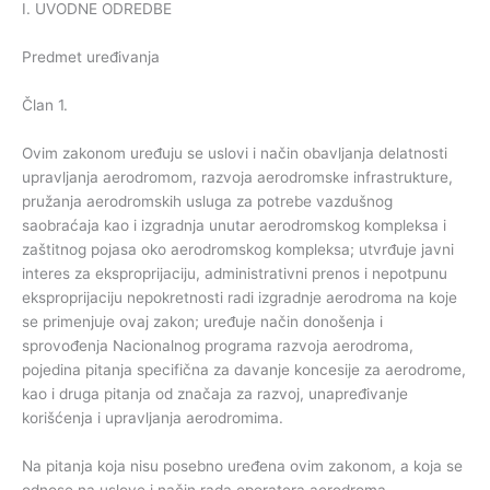
I. UVODNE ODREDBE
Predmet uređivanja
Član 1.
Ovim zakonom uređuju se uslovi i način obavljanja delatnosti
upravljanja aerodromom, razvoja aerodromske infrastrukture,
pružanja aerodromskih usluga za potrebe vazdušnog
saobraćaja kao i izgradnja unutar aerodromskog kompleksa i
zaštitnog pojasa oko aerodromskog kompleksa; utvrđuje javni
interes za eksproprijaciju, administrativni prenos i nepotpunu
eksproprijaciju nepokretnosti radi izgradnje aerodroma na koje
se primenjuje ovaj zakon; uređuje način donošenja i
sprovođenja Nacionalnog programa razvoja aerodroma,
pojedina pitanja specifična za davanje koncesije za aerodrome,
kao i druga pitanja od značaja za razvoj, unapređivanje
korišćenja i upravljanja aerodromima.
Na pitanja koja nisu posebno uređena ovim zakonom, a koja se
odnose na uslove i način rada operatera aerodroma,