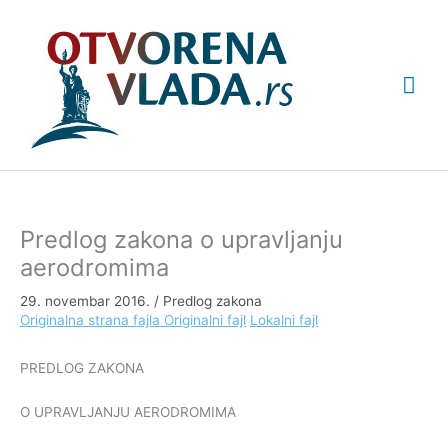
Pređi
Glav
na
sadržaj
izbo
Predlog zakona o upravljanju
aerodromima
29. novembar 2016.
/
Predlog zakona
Originalna strana fajla
Originalni fajl
Lokalni fajl
PREDLOG ZAKONA
O UPRAVLJANJU AERODROMIMA