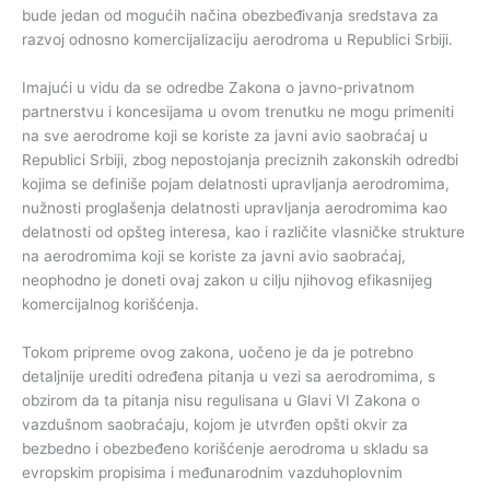
bude jedan od mogućih načina obezbeđivanja sredstava za
razvoj odnosno komercijalizaciju aerodroma u Republici Srbiji.
Imajući u vidu da se odredbe Zakona o javno-privatnom
partnerstvu i koncesijama u ovom trenutku ne mogu primeniti
na sve aerodrome koji se koriste za javni avio saobraćaj u
Republici Srbiji, zbog nepostojanja preciznih zakonskih odredbi
kojima se definiše pojam delatnosti upravljanja aerodromima,
nužnosti proglašenja delatnosti upravljanja aerodromima kao
delatnosti od opšteg interesa, kao i različite vlasničke strukture
na aerodromima koji se koriste za javni avio saobraćaj,
neophodno je doneti ovaj zakon u cilju njihovog efikasnijeg
komercijalnog korišćenja.
Tokom pripreme ovog zakona, uočeno je da je potrebno
detaljnije urediti određena pitanja u vezi sa aerodromima, s
obzirom da ta pitanja nisu regulisana u Glavi VI Zakona o
vazdušnom saobraćaju, kojom je utvrđen opšti okvir za
bezbedno i obezbeđeno korišćenje aerodroma u skladu sa
evropskim propisima i međunarodnim vazduhoplovnim