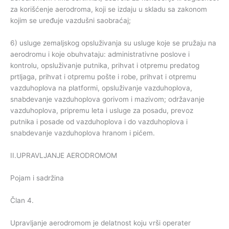
za korišćenje aerodroma, koji se izdaju u skladu sa zakonom
kojim se uređuje vazdušni saobraćaj;
6) usluge zemaljskog opsluživanja su usluge koje se pružaju na
aerodromu i koje obuhvataju: administrativne poslove i
kontrolu, opsluživanje putnika, prihvat i otpremu predatog
prtljaga, prihvat i otpremu pošte i robe, prihvat i otpremu
vazduhoplova na platformi, opsluživanje vazduhoplova,
snabdevanje vazduhoplova gorivom i mazivom; održavanje
vazduhoplova, pripremu leta i usluge za posadu, prevoz
putnika i posade od vazduhoplova i do vazduhoplova i
snabdevanje vazduhoplova hranom i pićem.
II.UPRAVLJANJE AERODROMOM
Pojam i sadržina
Član 4.
Upravljanje aerodromom je delatnost koju vrši operater