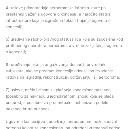
4) uslove primopredaje aerodromske infrastrukture po
prestanku važenja ugovora o koncesiji, a naročito status
infrastrukture koja je izgrađena tokom trajanja ugovora o
koncesiji;
5) uređivanje radno-pravnog statusa lica koja su zaposlena kod
prethodnog operatera aerodroma u vreme zaključenja ugovora
o koncesiji;
6) uređivanje pitanja angažovanja domaćih privrednih
subjekata, ako se predmet koncesije odnosi i na izvođenje
radova na izgradnji, rekonstrukciji, održavanju i sl. aerodroma;
7) uslove, način i dinamiku plaćanja koncesione naknade
(posebno za naknadu u jednokratnom iznosu koja se plaća
unapred, a posebno za procentualni mehanizam podele
naknade bruto prihoda).
Ugovor o koncesiji za upravljanje aerodromom može sadržati i
odredbu kojom se koncesionaru na određeni vremenski period