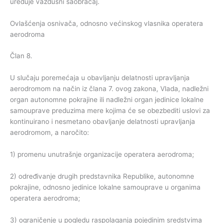
uređuje vazdušni saobraćaj.
Ovlašćenja osnivača, odnosno većinskog vlasnika operatera
aerodroma
Član 8.
U slučaju poremećaja u obavljanju delatnosti upravljanja
aerodromom na način iz člana 7. ovog zakona, Vlada, nadležni
organ autonomne pokrajine ili nadležni organ jedinice lokalne
samouprave preduzima mere kojima će se obezbediti uslovi za
kontinuirano i nesmetano obavljanje delatnosti upravljanja
aerodromom, a naročito:
1) promenu unutrašnje organizacije operatera aerodroma;
2) određivanje drugih predstavnika Republike, autonomne
pokrajine, odnosno jedinice lokalne samouprave u organima
operatera aerodroma;
3) ograničenje u pogledu raspolaganja pojedinim sredstvima