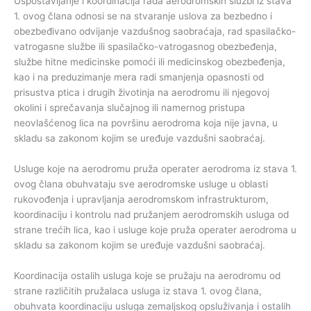
Uspostavljanje i koordinacija rada aerodromskih službi iz stava
1. ovog člana odnosi se na stvaranje uslova za bezbedno i
obezbeđivano odvijanje vazdušnog saobraćaja, rad spasilačko-
vatrogasne službe ili spasilačko-vatrogasnog obezbeđenja,
službe hitne medicinske pomoći ili medicinskog obezbeđenja,
kao i na preduzimanje mera radi smanjenja opasnosti od
prisustva ptica i drugih životinja na aerodromu ili njegovoj
okolini i sprečavanja slučajnog ili namernog pristupa
neovlašćenog lica na površinu aerodroma koja nije javna, u
skladu sa zakonom kojim se uređuje vazdušni saobraćaj.
Usluge koje na aerodromu pruža operater aerodroma iz stava 1.
ovog člana obuhvataju sve aerodromske usluge u oblasti
rukovođenja i upravljanja aerodromskom infrastrukturom,
koordinaciju i kontrolu nad pružanjem aerodromskih usluga od
strane trećih lica, kao i usluge koje pruža operater aerodroma u
skladu sa zakonom kojim se uređuje vazdušni saobraćaj.
Koordinacija ostalih usluga koje se pružaju na aerodromu od
strane različitih pružalaca usluga iz stava 1. ovog člana,
obuhvata koordinaciju usluga zemaljskog opsluživanja i ostalih