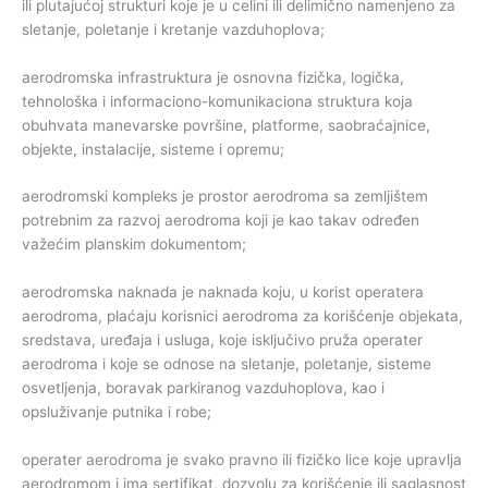
ili plutajućoj strukturi koje je u celini ili delimično namenjeno za
sletanje, poletanje i kretanje vazduhoplova;
aerodromska infrastruktura je osnovna fizička, logička,
tehnološka i informaciono-komunikaciona struktura koja
obuhvata manevarske površine, platforme, saobraćajnice,
objekte, instalacije, sisteme i opremu;
aerodromski kompleks je prostor aerodroma sa zemljištem
potrebnim za razvoj aerodroma koji je kao takav određen
važećim planskim dokumentom;
aerodromska naknada je naknada koju, u korist operatera
aerodroma, plaćaju korisnici aerodroma za korišćenje objekata,
sredstava, uređaja i usluga, koje isključivo pruža operater
aerodroma i koje se odnose na sletanje, poletanje, sisteme
osvetljenja, boravak parkiranog vazduhoplova, kao i
opsluživanje putnika i robe;
operater aerodroma je svako pravno ili fizičko lice koje upravlja
aerodromom i ima sertifikat, dozvolu za korišćenje ili saglasnost