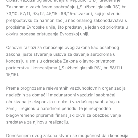
Oblast vazdušnog saobraćaja u Republici Srbiji uređena je
Zakonom o vazdušnom saobraćaju („Službeni glasnik RS”, br.
73/10, 57/11, 93/12, 45/15 i 66/15-dr.zakon), koji je stvorio
pretpostavku za harmonizaciju nacionalnog zakonodavstva s
propisima Evropske unije, što predstavlja jedan od prioriteta u
okviru procesa pristupanja Evropskoj uniji.
Osnovni razlozi za donošenje ovog zakona kao posebnog
zakona, jeste stvaranje uslova za davanje aerodroma u
koncesiju u smislu odredaba Zakona o javno-privatnom
partnerstvu i koncesijama („Službeni glasnik RS”, br. 88/11 i
15/16).
Prema prognozama relevantnih vazduhoplovnih organizacija
nadležnih za domaći i međunarodni vazdušni saobraćaj
očekivana je ekspanzija u oblasti vazdušnog saobraćaja u
zemlji i regionu u narednom periodu, te je neophodno
blagovremeno pripremiti finansijski okvir za obezbeđivanje
sredstava za njihovu realizaciju.
Donošenjem ovog zakona stvara se mogućnost da i koncesija