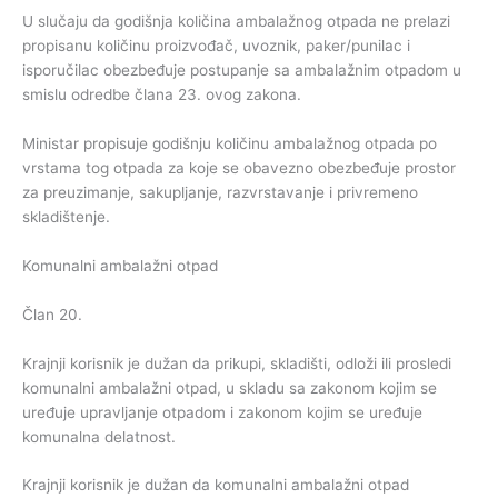
U slučaju da godišnja količina ambalažnog otpada ne prelazi
propisanu količinu proizvođač, uvoznik, paker/punilac i
isporučilac obezbeđuje postupanje sa ambalažnim otpadom u
smislu odredbe člana 23. ovog zakona.
Ministar propisuje godišnju količinu ambalažnog otpada po
vrstama tog otpada za koje se obavezno obezbeđuje prostor
za preuzimanje, sakupljanje, razvrstavanje i privremeno
skladištenje.
Komunalni ambalažni otpad
Član 20.
Krajnji korisnik je dužan da prikupi, skladišti, odloži ili prosledi
komunalni ambalažni otpad, u skladu sa zakonom kojim se
uređuje upravljanje otpadom i zakonom kojim se uređuje
komunalna delatnost.
Krajnji korisnik je dužan da komunalni ambalažni otpad