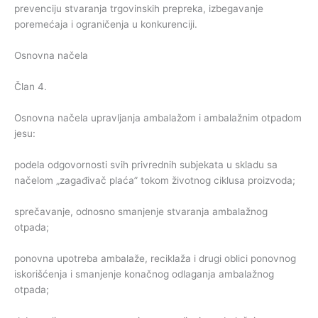
prevenciju stvaranja trgovinskih prepreka, izbegavanje
poremećaja i ograničenja u konkurenciji.
Osnovna načela
Član 4.
Osnovna načela upravljanja ambalažom i ambalažnim otpadom
jesu:
podela odgovornosti svih privrednih subjekata u skladu sa
načelom „zagađivač plaća” tokom životnog ciklusa proizvoda;
sprečavanje, odnosno smanjenje stvaranja ambalažnog
otpada;
ponovna upotreba ambalaže, reciklaža i drugi oblici ponovnog
iskorišćenja i smanjenje konačnog odlaganja ambalažnog
otpada;