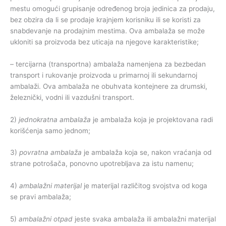
mestu omogući grupisanje određenog broja jedinica za prodaju,
bez obzira da li se prodaje krajnjem korisniku ili se koristi za
snabdevanje na prodajnim mestima. Ova ambalaža se može
ukloniti sa proizvoda bez uticaja na njegove karakteristike;
–
tercijarna (transportna) ambalaža namenjena za bezbedan
transport i rukovanje proizvoda u primarnoj ili sekundarnoj
ambalaži. Ova ambalaža ne obuhvata kontejnere za drumski,
železnički, vodni ili vazdušni transport.
2)
jednokratna
ambalaža
je ambalaža koja je projektovana radi
korišćenja samo jednom;
3)
povratna
ambalaža
je ambalaža koja se, nakon vraćanja od
strane potrošača, ponovno upotrebljava za istu namenu;
4)
a
mbalažni
materijal
je materijal različitog svojstva od koga
se pravi ambalaža;
5)
ambalažni
otpad
jeste svaka ambalaža ili ambalažni materijal