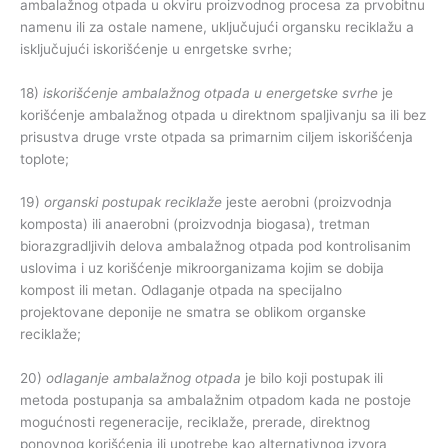
ambalažnog otpada u okviru proizvodnog procesa za prvobitnu
namenu ili za ostale namene, uključujući organsku reciklažu a
isključujući iskorišćenje u enrgetske svrhe;
18)
iskorišćenje
ambalažnog
otpada
u
energetske
svrhe
je
korišćenje ambalažnog otpada u direktnom spaljivanju sa ili bez
prisustva druge vrste otpada sa primarnim ciljem iskorišćenja
toplote;
19)
organski
postupak
reciklaže
jeste aerobni (proizvodnja
komposta) ili anaerobni (proizvodnja biogasa), tretman
biorazgradljivih delova ambalažnog otpada pod kontrolisanim
uslovima i uz korišćenje mikroorganizama kojim se dobija
kompost ili metan. Odlaganje otpada na specijalno
projektovane deponije ne smatra se oblikom organske
reciklaže;
20)
odlaganje
ambalažnog
otpada
je bilo koji postupak ili
metoda postupanja sa ambalažnim otpadom kada ne postoje
mogućnosti regeneracije, reciklaže, prerade, direktnog
ponovnog korišćenja ili upotrebe kao alternativnog izvora