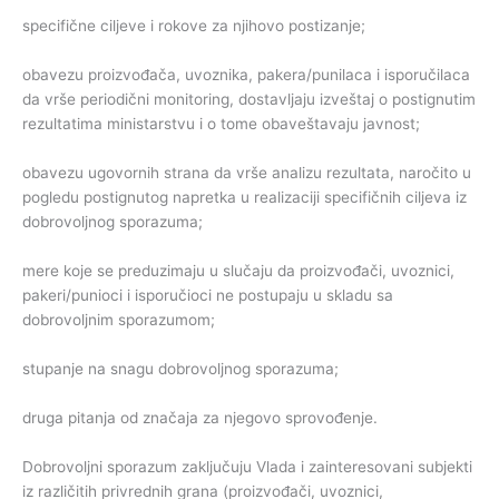
specifične ciljeve i rokove za njihovo postizanje;
obavezu proizvođača, uvoznika, pakera/punilaca i isporučilaca
da vrše periodični monitoring, dostavljaju izveštaj o postignutim
rezultatima ministarstvu i o tome obaveštavaju javnost;
obavezu ugovornih strana da vrše analizu rezultata, naročito u
pogledu postignutog napretka u realizaciji specifičnih ciljeva iz
dobrovoljnog sporazuma;
mere koje se preduzimaju u slučaju da proizvođači, uvoznici,
pakeri/punioci i isporučioci ne postupaju u skladu sa
dobrovoljnim sporazumom;
stupanje na snagu dobrovoljnog sporazuma;
druga pitanja od značaja za njegovo sprovođenje.
Dobrovoljni sporazum zaključuju Vlada i zainteresovani subjekti
iz različitih privrednih grana (proizvođači, uvoznici,