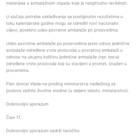
materijala u ambalažnom otpadu koje je neophodno reciklirati.
U slučaju potrebe usklađivanja sa postignutim rezultatima u
toku kalendarske godine mogu se odrediti novi nacionalni
ciljevi, posebno udeo povratne ambalaže po proizvodima.
Udeo povratne ambalaže po proizvodima jeste odnos jedinične
ambalaže određene vrste proizvoda u povratnoj ambalaži u
odnosu na ukupnu količinu jedinične ambalaže (npr. boca)
određene vrste proizvoda koji su stavljeni u promet, izražen u
procentima.
Plan donosi Vlada na predlog ministarstva nadležnog za
poslove zaštite životne sredine (u daljem tekstu: ministarstvo).
Dobrovoljni sporazum
Član 17.
Dobrovoljni sporazum sadrži naročito: