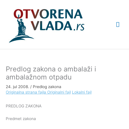
Pređi
Glav
na
sadržaj
izbo
Predlog zakona o ambalaži i
ambalažnom otpadu
24. jul 2008.
/
Predlog zakona
Originalna strana fajla
Originalni fajl
Lokalni fajl
PREDLOG ZAKONA
Predmet zakona