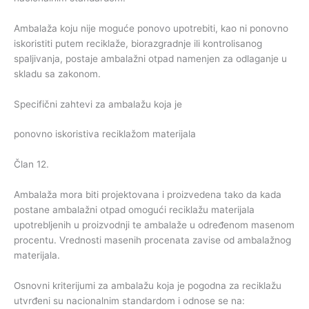
Ambalaža koju nije moguće ponovo upotrebiti, kao ni ponovno
iskoristiti putem reciklaže, biorazgradnje ili kontrolisanog
spaljivanja, postaje ambalažni otpad namenjen za odlaganje u
skladu sa zakonom.
Specifični zahtevi za ambalažu koja je
ponovno iskoristiva reciklažom materijala
Član 12.
Ambalaža mora biti projektovana i proizvedena tako da kada
postane ambalažni otpad omogući reciklažu materijala
upotrebljenih u proizvodnji te ambalaže u određenom masenom
procentu. Vrednosti masenih procenata zavise od ambalažnog
materijala.
Osnovni kriterijumi za ambalažu koja je pogodna za reciklažu
utvrđeni su nacionalnim standardom i odnose se na: