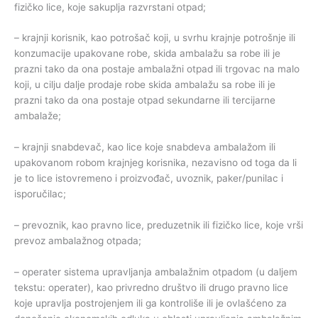
fizičko lice, koje sakuplja razvrstani otpad;
– krajnji korisnik, kao potrošač koji, u svrhu krajnje potrošnje ili
konzumacije upakovane robe, skida ambalažu sa robe ili je
prazni tako da ona postaje ambalažni otpad ili trgovac na malo
koji, u cilju dalje prodaje robe skida ambalažu sa robe ili je
prazni tako da ona postaje otpad sekundarne ili tercijarne
ambalaže;
– krajnji snabdevač, kao lice koje snabdeva ambalažom ili
upakovanom robom krajnjeg korisnika, nezavisno od toga da li
je to lice istovremeno i proizvođač, uvoznik, paker/punilac i
isporučilac;
– prevoznik, kao pravno lice, preduzetnik ili fizičko lice, koje vrši
prevoz ambalažnog otpada;
– operater sistema upravljanja ambalažnim otpadom (u daljem
tekstu: operater), kao privredno društvo ili drugo pravno lice
koje upravlja postrojenjem ili ga kontroliše ili je ovlašćeno za