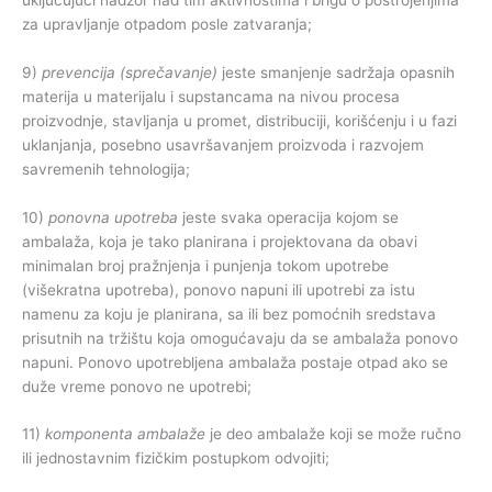
za upravljanje otpadom posle zatvaranja;
9)
prevencija (sprečavanje)
jeste smanjenje sadržaja opasnih
materija u materijalu i supstancama na nivou procesa
proizvodnje, stavljanja u promet, distribuciji, korišćenju i u fazi
uklanjanja, posebno usavršavanjem proizvoda i razvojem
savremenih tehnologija;
10)
ponovna upotreba
jeste svaka operacija kojom se
ambalaža, koja je tako planirana i projektovana da obavi
minimalan broj pražnjenja i punjenja tokom upotrebe
(višekratna upotreba), ponovo napuni ili upotrebi za istu
namenu za koju je planirana, sa ili bez pomoćnih sredstava
prisutnih na tržištu koja omogućavaju da se ambalaža ponovo
napuni. Ponovo upotrebljena ambalaža postaje otpad ako se
duže vreme ponovo ne upotrebi;
11)
komponenta ambalaže
je deo ambalaže koji se može ručno
ili jednostavnim fizičkim postupkom odvojiti;