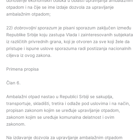
donošenje ekonomskih odluka u oblasti upravljanja ambalažnim
otpadom i na čije se ime izdaje dozvola za upravljanje
ambalažnim otpadom;
22)
dobrovoljni
sporazum
je pisani sporazum zaključen između
Republike Srbije koju zastupa Vlada i zainteresovanih subjekata
iz različitih privrednih grana, koji je otvoren za sve koji žele da
pristupe i ispune uslove sporazuma radi postizanja nacionalnih
ciljeva iz ovog zakona.
Primena propisa
Član 6.
Ambalažni otpad nastao u Republici Srbiji se sakuplja,
transportuje, skladišti, tretira i odlaže pod uslovima i na način,
propisan zakonom kojim se uređuje upravljanje otpadom,
zakonom kojim se uređuje komunalna delatnost i ovim
zakonom.
Na izdavanje dozvola za upravljanje ambalažnim otpadom