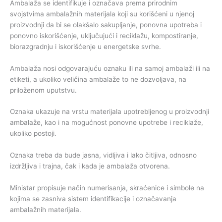
Ambalaža se identifikuje i označava prema prirodnim
svojstvima ambalažnih materijala koji su korišćeni u njenoj
proizvodnji da bi se olakšalo sakupljanje, ponovna upotreba i
ponovno iskorišćenje, uključujući i reciklažu, kompostiranje,
biorazgradnju i iskorišćenje u energetske svrhe.
Ambalaža nosi odgovarajuću oznaku ili na samoj ambalaži ili na
etiketi, a ukoliko veličina ambalaže to ne dozvoljava, na
priloženom uputstvu.
Oznaka ukazuje na vrstu materijala upotrebljenog u proizvodnji
ambalaže, kao i na mogućnost ponovne upotrebe i reciklaže,
ukoliko postoji.
Oznaka treba da bude jasna, vidljiva i lako čitljiva, odnosno
izdržljiva i trajna, čak i kada je ambalaža otvorena.
Ministar propisuje način numerisanja, skraćenice i simbole na
kojima se zasniva sistem identifikacije i označavanja
ambalažnih materijala.