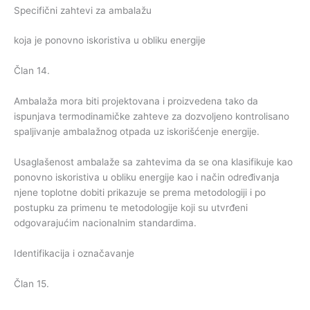
Specifični zahtevi za ambalažu
koja je ponovno iskoristiva u obliku energije
Član 14.
Ambalaža mora biti projektovana i proizvedena tako da
ispunjava termodinamičke zahteve za dozvoljeno kontrolisano
spaljivanje ambalažnog otpada uz iskorišćenje energije.
Usaglašenost ambalaže sa zahtevima da se ona klasifikuje kao
ponovno iskoristiva u obliku energije kao i način određivanja
njene toplotne dobiti prikazuje se prema metodologiji i po
postupku za primenu te metodologije koji su utvrđeni
odgovarajućim nacionalnim standardima.
Identifikacija i označavanje
Član 15.