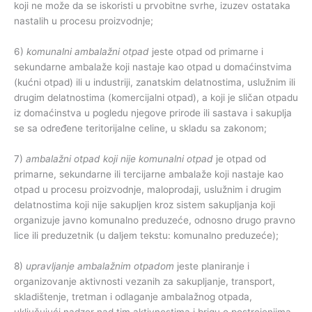
koji ne može da se iskoristi u prvobitne svrhe, izuzev ostataka
nastalih u procesu proizvodnje;
6)
komunalni
ambalažni
otpad
jeste otpad od primarne i
sekundarne ambalaže koji nastaje kao otpad u domaćinstvima
(kućni otpad) ili u industriji, zanatskim delatnostima, uslužnim ili
drugim delatnostima (komercijalni otpad), a koji je sličan otpadu
iz domaćinstva u pogledu njegove prirode ili sastava i sakuplja
se sa određene teritorijalne celine, u skladu sa zakonom;
7)
ambalažni otpad koji nije komunalni otpad
je otpad od
primarne, sekundarne ili tercijarne ambalaže koji nastaje kao
otpad u procesu proizvodnje, maloprodaji, uslužnim i drugim
delatnostima koji nije sakupljen kroz sistem sakupljanja koji
organizuje javno komunalno preduzeće, odnosno drugo pravno
lice ili preduzetnik (u daljem tekstu: komunalno preduzeće);
8)
upravljanje ambalažnim otpadom
jeste planiranje i
organizovanje aktivnosti vezanih za sakupljanje, transport,
skladištenje, tretman i odlaganje ambalažnog otpada,
uključujući nadzor nad tim aktivnostima i brigu o postrojenjima