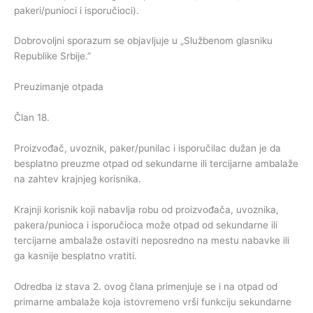
pakeri/punioci i isporučioci).
Dobrovoljni sporazum se objavljuje u „Službenom glasniku
Republike Srbije.”
Preuzimanje otpada
Član 18.
Proizvođač, uvoznik, paker/punilac i isporučilac dužan je da
besplatno preuzme otpad od sekundarne ili tercijarne ambalaže
na zahtev krajnjeg korisnika.
Krajnji korisnik koji nabavlja robu od proizvođača, uvoznika,
pakera/punioca i isporučioca može otpad od sekundarne ili
tercijarne ambalaže ostaviti neposredno na mestu nabavke ili
ga kasnije besplatno vratiti.
Odredba iz stava 2. ovog člana primenjuje se i na otpad od
primarne ambalaže koja istovremeno vrši funkciju sekundarne