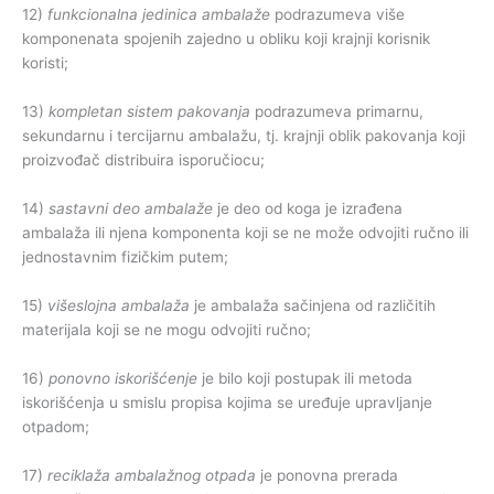
12)
funkcionalna jedinica ambalaže
podrazumeva više
komponenata spojenih zajedno u obliku koji krajnji korisnik
koristi;
13)
kompletan sistem pakovanja
podrazumeva primarnu,
sekundarnu i tercijarnu ambalažu, tj. krajnji oblik pakovanja koji
proizvođač distribuira isporučiocu;
14)
sastavni deo ambalaže
je deo od koga je izrađena
ambalaža ili njena komponenta koji se ne može odvojiti ručno ili
jednostavnim fizičkim putem;
15)
višeslojna ambalaža
je ambalaža sačinjena od različitih
materijala koji se ne mogu odvojiti ručno;
16)
ponovno iskorišćenje
je bilo koji postupak ili metoda
iskorišćenja u smislu propisa kojima se uređuje upravljanje
otpadom;
17)
reciklaža ambalažnog otpada
je ponovna prerada