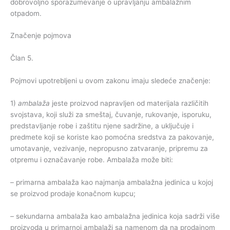
dobrovoljno sporazumevanje o upravljanju ambalažnim
otpadom.
Značenje pojmova
Član 5.
Pojmovi upotrebljeni u ovom zakonu imaju sledeće značenje:
1)
ambalaža
jeste proizvod napravljen od materijala različitih
svojstava, koji služi za smeštaj, čuvanje, rukovanje, isporuku,
predstavljanje robe i zaštitu njene sadržine, a uključuje i
predmete koji se koriste kao pomoćna sredstva za pakovanje,
umotavanje, vezivanje, nepropusno zatvaranje, pripremu za
otpremu i označavanje robe. Ambalaža može biti:
– primarna ambalaža kao najmanja ambalažna jedinica u kojoj
se proizvod prodaje konačnom kupcu;
–
sekundarna ambalaža kao ambalažna jedinica koja sadrži više
proizvoda u primarnoj ambalaži sa namenom da na prodajnom