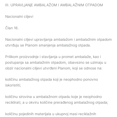
III. UPRAVLjANjE AMBALAŽOM I AMBALAŽNIM OTPADOM
Nacionalni ciljevi
Član 16.
Nacionalni ciljevi upravljanja ambalažom i ambalažnim otpadom
utvrđuju se Planom smanjenja ambalažnog otpada.
Prilikom proizvodnje i stavljanja u promet ambalaže, kao i
postupanja sa ambalažnim otpadom, obavezno se uzimaju u
obzir nacionalni ciljevi utvrđeni Planom, koji se odnose na:
količinu ambalažnog otpada koji je neophodno ponovno
iskoristiti;
količinu sirovina u ambalažnom otpadu koje je neophodno
reciklirati, a u okviru količine prerađenog ambalažnog otpada;
količinu pojedinih materijala u ukupnoj masi reciklažnih