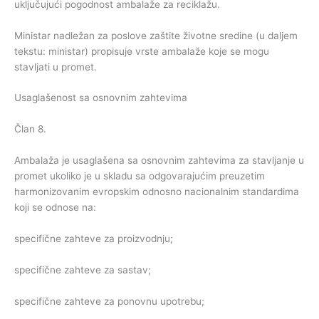
uključujući pogodnost ambalaže za reciklažu.
Ministar nadležan za poslove zaštite životne sredine (u daljem
tekstu: ministar) propisuje vrste ambalaže koje se mogu
stavljati u promet.
Usaglašenost sa osnovnim zahtevima
Član 8.
Ambalaža je usaglašena sa osnovnim zahtevima za stavljanje u
promet ukoliko je u skladu sa odgovarajućim preuzetim
harmonizovanim evropskim odnosno nacionalnim standardima
koji se odnose na:
specifične zahteve za proizvodnju;
specifične zahteve za sastav;
specifične zahteve za ponovnu upotrebu;