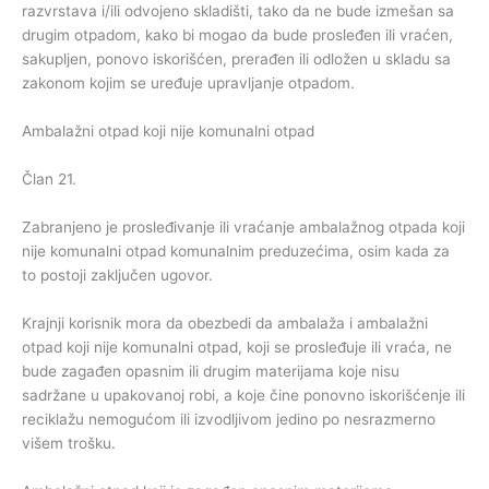
razvrstava i/ili odvojeno skladišti, tako da ne bude izmešan sa
drugim otpadom, kako bi mogao da bude prosleđen ili vraćen,
sakupljen, ponovo iskorišćen, prerađen ili odložen u skladu sa
zakonom kojim se uređuje upravljanje otpadom.
Ambalažni otpad koji nije komunalni otpad
Član 21.
Zabranjeno je prosleđivanje ili vraćanje ambalažnog otpada koji
nije komunalni otpad komunalnim preduzećima, osim kada za
to postoji zaključen ugovor.
Krajnji korisnik mora da obezbedi da ambalaža i ambalažni
otpad koji nije komunalni otpad, koji se prosleđuje ili vraća, ne
bude zagađen opasnim ili drugim materijama koje nisu
sadržane u upakovanoj robi, a koje čine ponovno iskorišćenje ili
reciklažu nemogućom ili izvodljivom jedino po nesrazmerno
višem trošku.