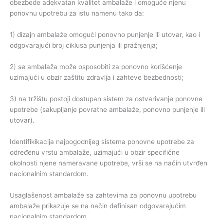
obezbede adekvatan kvalitet ambalaže i omoguće njenu
ponovnu upotrebu za istu namenu tako da:
1) dizajn ambalaže omogući ponovno punjenje ili utovar, kao i
odgovarajući broj ciklusa punjenja ili pražnjenja;
2) se ambalaža može osposobiti za ponovno korišćenje
uzimajući u obzir zaštitu zdravlja i zahteve bezbednosti;
3) na tržištu postoji dostupan sistem za ostvarivanje ponovne
upotrebe (sakupljanje povratne ambalaže, ponovno punjenje ili
utovar).
Identifikikacija najpogodnijeg sistema ponovne upotrebe za
određenu vrstu ambalaže, uzimajući u obzir specifične
okolnosti njene nameravane upotrebe, vrši se na način utvrđen
nacionalnim standardom.
Usaglašenost ambalaže sa zahtevima za ponovnu upotrebu
ambalaže prikazuje se na način definisan odgovarajućim
nacionalnim standardom.