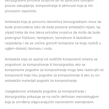
biorazgradiva prirodna svojstva da ne sprečava odvojeni
proces sakupljanja, kompostiranja ili aktivnost koja je tim
procesom započeta.
Ambalaža koja je ponovno iskoristiva biorazgradnjom mora da
bude proizvedena tako da kada postane ambalažni otpad, taj
otpad treba da ima takva prirodna svojstva da može da bude
podvrgnut fizičkom, hemijskom, termalnom ili biološkom
raspadanju i da se većina gotovih komposta na kraju razloži u
ugljen-dioksid, biomasu i vodu.
Ambalaža koja se sastoji od različitih komponenti smatra se
pogodnom za kompostiranje ili biorazgradnju ako se
komponente pogodne za kompostiranje mogu lako razdvojiti od
komponenti koje nisu pogodne za kompostiranje ili ako su svi
ambalažni materijali pogodni za kompostiranje.
Usaglašenost ambalaže pogodne za kompostiranje i
biorazgradnju prikazuje se na način definisan metodologijom
koja je utvrđena odgovarajućim nacionalnim standardom.