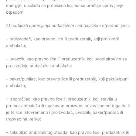
energije, u skladu sa propisima kojima se uređuje upravljanje
otpadom;
21)
subjekti
upravljanja
ambalažom
i
ambalažnim
otpadom
jesu:
– proizvođač, kao pravno lice ili preduzetnik, koji proizvodi
ambalažu;
– uvoznik, kao pravno lice ili preduzetnik, koji uvozi sirovine za
proizvodnju ambalaže i ambalažu;
– paker/punilac, kao pravno lice ili preduzetnik, koji pakuje/puni
ambalažu;
– isporučilac, kao pravno lice ili preduzetnik, koji stavlja u
promet ambalažu ili upakovan proizvod, nezavisno od toga da li
je to lice istovremeno i proizvođač, uvoznik, paker/punilac ili
trgovac na veliko;
– sakupljač ambalažnog otpada, kao pravno lice, preduzetnik ili