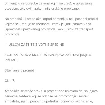
primenjuju se odredbe zakona kojim se uređuje upravljanje
otpadom, ako ovim zakom nije drukčije propisano.
Na ambalažu i ambalažni otpad primenjuju se i posebni propisi
kojima se uređuje bezbednost i zdravlje ljudi, zdravstvena
ispravnost upakovanog proizvoda, kao i uslovi za transport
proizvoda.
II. USLOVI ZAŠTITE ŽIVOTNE SREDINE
KOJE AMBALAŽA MORA DA ISPUNjAVA ZA STAVLjANjE U
PROMET
Stavljanje u promet
Član 7.
Ambalaža se može staviti u promet pod uslovom da ispunjava
osnovne zahteve koji se odnose na proizvodnju i sastav
ambalaže, njenu ponovnu upotrebu i ponovno iskorišćenje,