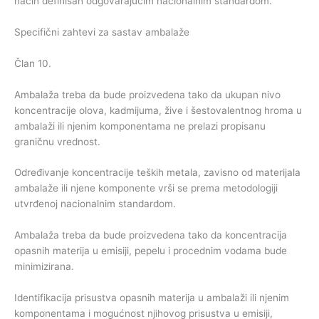
način definisan odgovarajućim nacionalnim standardom.
Specifični zahtevi za sastav ambalaže
Član 10.
Ambalaža treba da bude proizvedena tako da ukupan nivo
koncentracije olova, kadmijuma, žive i šestovalentnog hroma u
ambalaži ili njenim komponentama ne prelazi propisanu
graničnu vrednost.
Određivanje koncentracije teških metala, zavisno od materijala
ambalaže ili njene komponente vrši se prema metodologiji
utvrđenoj nacionalnim standardom.
Ambalaža treba da bude proizvedena tako da koncentracija
opasnih materija u emisiji, pepelu i procednim vodama bude
minimizirana.
Identifikacija prisustva opasnih materija u ambalaži ili njenim
komponentama i mogućnost njihovog prisustva u emisiji,