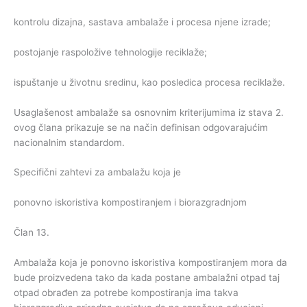
kontrolu dizajna, sastava ambalaže i procesa njene izrade;
postojanje raspoložive tehnologije reciklaže;
ispuštanje u životnu sredinu, kao posledica procesa reciklaže.
Usaglašenost ambalaže sa osnovnim kriterijumima iz stava 2.
ovog člana prikazuje se na način definisan odgovarajućim
nacionalnim standardom.
Specifični zahtevi za ambalažu koja je
ponovno iskoristiva kompostiranjem i biorazgradnjom
Član 13.
Ambalaža koja je ponovno iskoristiva kompostiranjem mora da
bude proizvedena tako da kada postane ambalažni otpad taj
otpad obrađen za potrebe kompostiranja ima takva