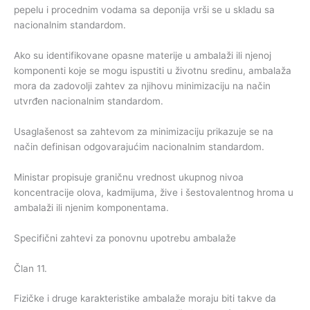
pepelu i procednim vodama sa deponija vrši se u skladu sa
nacionalnim standardom.
Ako su identifikovane opasne materije u ambalaži ili njenoj
komponenti koje se mogu ispustiti u životnu sredinu, ambalaža
mora da zadovolji zahtev za njihovu minimizaciju na način
utvrđen nacionalnim standardom.
Usaglašenost sa zahtevom za minimizaciju prikazuje se na
način definisan odgovarajućim nacionalnim standardom.
Ministar propisuje graničnu vrednost ukupnog nivoa
koncentracije olova, kadmijuma, žive i šestovalentnog hroma u
ambalaži ili njenim komponentama.
Specifični zahtevi za ponovnu upotrebu ambalaže
Član 11.
Fizičke i druge karakteristike ambalaže moraju biti takve da