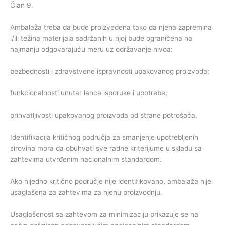
Član 9.
Ambalaža treba da bude proizvedena tako da njena zapremina
i/ili težina materijala sadržanih u njoj bude ograničena na
najmanju odgovarajuću meru uz održavanje nivoa:
bezbednosti i zdravstvene ispravnosti upakovanog proizvoda;
funkcionalnosti unutar lanca isporuke i upotrebe;
prihvatljivosti upakovanog proizvoda od strane potrošača.
Identifikacija kritičnog područja za smanjenje upotrebljenih
sirovina mora da obuhvati sve radne kriterijume u skladu sa
zahtevima utvrđenim nacionalnim standardom.
Ako nijedno kritično područje nije identifikovano, ambalaža nije
usaglašena za zahtevima za njenu proizvodnju.
Usaglašenost sa zahtevom za minimizaciju prikazuje se na