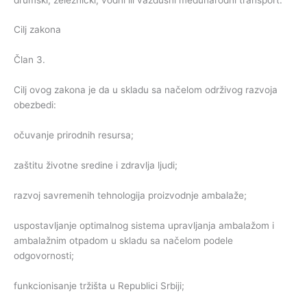
Cilj zakona
Član 3.
Cilj ovog zakona je da u skladu sa načelom održivog razvoja
obezbedi:
očuvanje prirodnih resursa;
zaštitu životne sredine i zdravlja ljudi;
razvoj savremenih tehnologija proizvodnje ambalaže;
uspostavljanje optimalnog sistema upravljanja ambalažom i
ambalažnim otpadom u skladu sa načelom podele
odgovornosti;
funkcionisanje tržišta u Republici Srbiji;