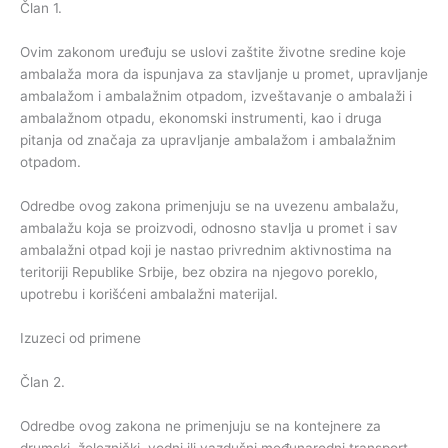
Član 1.
Ovim zakonom uređuju se uslovi zaštite životne sredine koje
ambalaža mora da ispunjava za stavljanje u promet, upravljanje
ambalažom i ambalažnim otpadom, izveštavanje o ambalaži i
ambalažnom otpadu, ekonomski instrumenti, kao i druga
pitanja od značaja za upravljanje ambalažom i ambalažnim
otpadom.
Odredbe ovog zakona primenjuju se na uvezenu ambalažu,
ambalažu koja se proizvodi, odnosno stavlja u promet i sav
ambalažni otpad koji je nastao privrednim aktivnostima na
teritoriji Republike Srbije, bez obzira na njegovo poreklo,
upotrebu i korišćeni ambalažni materijal.
Izuzeci od primene
Član 2.
Odredbe ovog zakona ne primenjuju se na kontejnere za
drumski, železnički, vodni ili vazdušni međunarodni transport.