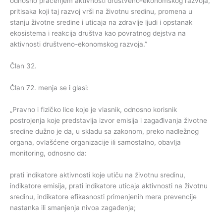
odnosno praćenjem aktivnosti društveno-ekonomskog razvoja,
pritisaka koji taj razvoj vrši na životnu sredinu, promena u
stanju životne sredine i uticaja na zdravlje ljudi i opstanak
ekosistema i reakcija društva kao povratnog dejstva na
aktivnosti društveno-ekonomskog razvoja.”
Član 32.
Član 72. menja se i glasi:
„Pravno i fizičko lice koje je vlasnik, odnosno korisnik
postrojenja koje predstavlja izvor emisija i zagađivanja životne
sredine dužno je da, u skladu sa zakonom, preko nadležnog
organa, ovlašćene organizacije ili samostalno, obavlja
monitoring, odnosno da:
prati indikatore aktivnosti koje utiču na životnu sredinu,
indikatore emisija, prati indikatore uticaja aktivnosti na životnu
sredinu, indikatore efikasnosti primenjenih mera prevencije
nastanka ili smanjenja nivoa zagađenja;