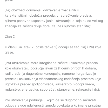
„1a) obezbedi očuvanje i održavanje značajnih ili
karakterističnih obeležja predela, unapređivanje predela,
njihovo ponovno uspostavljanje i stvaranje, a koja su od velikog
značaja za zaštitu divlje flore i faune i njihovih staništa;”.
Član 7.
U članu 34. stav 2. posle tačke 2) dodaju se tač. 2a) i 2b) koje
glase:
„2a) utvrđivanje mera integrisane zaštite i planiranja predela
koje obuhvataju područja izvan zaštićenih prirodnih dobara,
radi uređenja dugoročne koncepcije, namene i organizacije
predela i usklađivanja višenamenskog korišćenja prostora koje
ugrožava predeo (poljoprivreda, šumarstvo, vodoprivreda,
rudarstvo, energetika, saobraćaj, stanovanje, rekreacije i dr.);
2b) utvrđivanje područja u kojim će se dugoročno sačuvati
odgovarajuće udaljenosti između objekata u kojima je prisutna