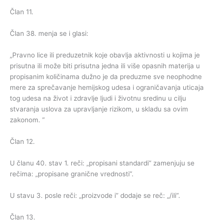
Član 11.
Član 38. menja se i glasi:
„Pravno lice ili preduzetnik koje obavlja aktivnosti u kojima je
prisutna ili može biti prisutna jedna ili više opasnih materija u
propisanim količinama dužno je da preduzme sve neophodne
mere za sprečavanje hemijskog udesa i ograničavanja uticaja
tog udesa na život i zdravlje ljudi i životnu sredinu u cilju
stvaranja uslova za upravljanje rizikom, u skladu sa ovim
zakonom. ”
Član 12.
U članu 40. stav 1. reči: „propisani standardi” zamenjuju se
rečima: „propisane granične vrednosti”.
U stavu 3. posle reči: „proizvode i” dodaje se reč: „/ili”.
Član 13.