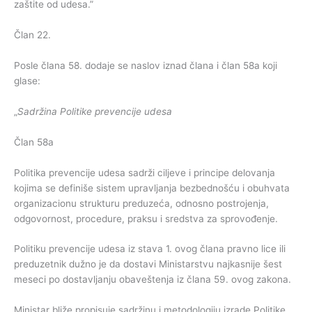
zaštite od udesa.”
Član 22.
Posle člana 58. dodaje se naslov iznad člana i član 58a koji
glase:
„
Sadržina Politike prevencije udesa
Član 58a
Politika prevencije udesa sadrži ciljeve i principe delovanja
kojima se definiše sistem upravljanja bezbednošću i obuhvata
organizacionu strukturu preduzeća, odnosno postrojenja,
odgovornost, procedure, praksu i sredstva za sprovođenje.
Politiku prevencije udesa iz stava 1. ovog člana pravno lice ili
preduzetnik dužno je da dostavi Ministarstvu najkasnije šest
meseci po dostavljanju obaveštenja iz člana 59. ovog zakona.
Ministar bliže propisuje sadržinu i metodologiju izrade Politike