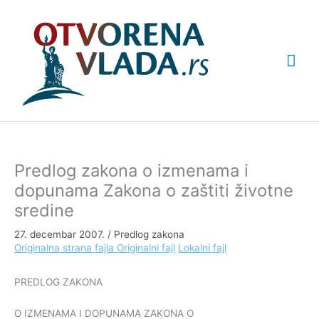
Pređi
Glav
na
sadržaj
izbo
Predlog zakona o izmenama i
dopunama Zakona o zaštiti životne
sredine
27. decembar 2007.
/
Predlog zakona
Originalna strana fajla
Originalni fajl
Lokalni fajl
PREDLOG ZAKONA
O IZMENAMA I DOPUNAMA ZAKONA O