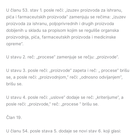
U članu 53. stav 1. posle reči: „izuzev proizvoda za ishranu,
pića i farmaceutskih proizvoda” zamenjuju se rečima: „izuzev
proizvoda za ishranu, poljoprivrednih i drugih proizvoda
dobijenih u skladu sa propisom kojim se reguliše organska
proizvodnja, pića, farmaceutskih proizvoda i medicinske
opreme”.
U stavu 2. reč: „procese” zamenjuje se rečju: „proizvode”.
U stavu 3. posle reči: „proizvode” zapeta i reč: „ procese” brišu
se, a posle reči: „proizvodnjom,” reči: „odnosno odvijanjem”,
brišu se.
U stavu 4. posle reči: „uslove” dodaje se reč: „kriterijume”, a
posle reči: „proizvode,” reč: „procese ” brišu se.
Član 19.
U članu 54. posle stava 5. dodaje se novi stav 6. koji glasi: