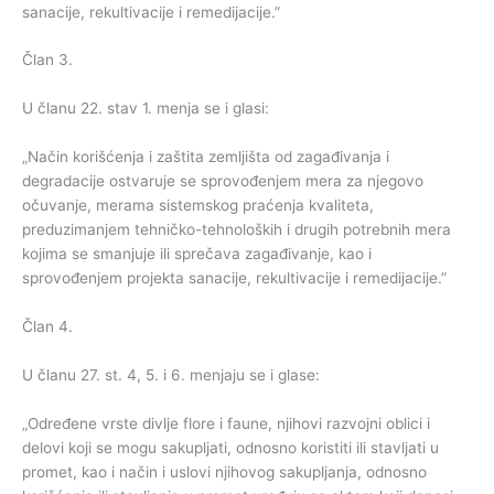
sanacije, rekultivacije i remedijacije.”
Član 3.
U članu 22. stav 1. menja se i glasi:
„Način korišćenja i zaštita zemljišta od zagađivanja i
degradacije ostvaruje se sprovođenjem mera za njegovo
očuvanje, merama sistemskog praćenja kvaliteta,
preduzimanjem tehničko-tehnoloških i drugih potrebnih mera
kojima se smanjuje ili sprečava zagađivanje, kao i
sprovođenjem projekta sanacije, rekultivacije i remedijacije.”
Član 4.
U članu 27. st. 4, 5. i 6. menjaju se i glase:
„Određene vrste divlje flore i faune, njihovi razvojni oblici i
delovi koji se mogu sakupljati, odnosno koristiti ili stavljati u
promet, kao i način i uslovi njihovog sakupljanja, odnosno