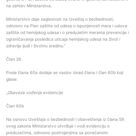
na zahtev Ministarstva.
Ministarstvo daje saglasnost na Izveštaj o bezbednosti,
odnosno na Plan zaštite od udesa o ispunjenosti mera i uslova
zaštite od hemijskog udesa i o preduzetim merama prevencije i
ograničavanja posledica uticaja hemijskog udesa na život i
zdravlje ljudi i životnu sredinu.”
Član 26.
Posle člana 60a dodaje se naslov iznad člana i član 60b koji
glase:
„
Obaveza vođenja evidencije
Član 60b
Na osnovu Izveštaja o bezbednosti i obaveštenja iz člana 59.
ovog zakona Ministarstvo utvrđuje i vodi evidenciju o
preduzećima, odnosno postrojenjima sa povećanom