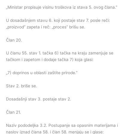
„Ministar propisuje visinu troškova iz stava 5. ovog člana.”
U dosadašnjem stavu 6. koji postaje stav 7. posle reči:
„proizvod” zapeta i reč: „proces” brišu se.
Član 20.
U članu 55. stav 1. tačka 6) tačka na kraju zamenjuje se
tačkom i zapetom i dodaje tačka 7) koja glasi:
„7) doprinos u oblasti zaštite prirode.”
Stav 2. briše se.
Dosadašnji stav 3. postaje stav 2.
Član 21.
Naziv pododeljka 3.2. Postupanje sa opasnim materijama i
naslov iznad člana 58. i član 58. menjaju se i glase: