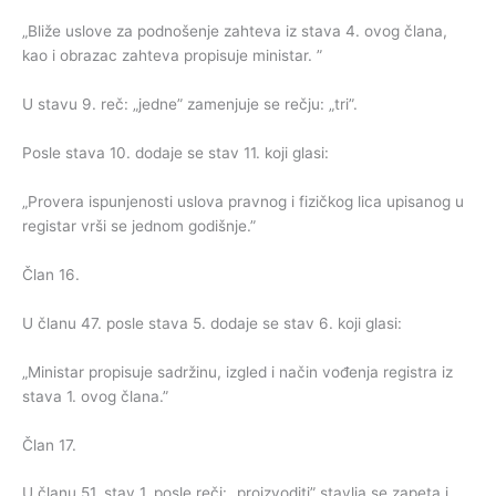
„Bliže uslove za podnošenje zahteva iz stava 4. ovog člana,
kao i obrazac zahteva propisuje ministar. ”
U stavu 9. reč: „jedne” zamenjuje se rečju: „tri”.
Posle stava 10. dodaje se stav 11. koji glasi:
„Provera ispunjenosti uslova pravnog i fizičkog lica upisanog u
registar vrši se jednom godišnje.”
Član 16.
U članu 47. posle stava 5. dodaje se stav 6. koji glasi:
„Ministar propisuje sadržinu, izgled i način vođenja registra iz
stava 1. ovog člana.”
Član 17.
U članu 51. stav 1. posle reči: „proizvoditi” stavlja se zapeta i