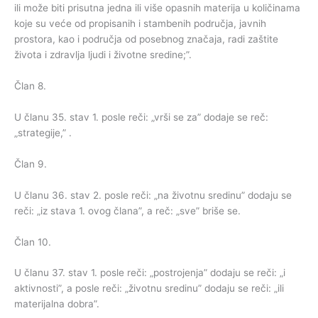
ili može biti prisutna jedna ili više opasnih materija u količinama
koje su veće od propisanih i stambenih područja, javnih
prostora, kao i područja od posebnog značaja, radi zaštite
života i zdravlja ljudi i životne sredine;”.
Član 8.
U članu 35. stav 1. posle reči: „vrši se za” dodaje se reč:
„strategije,” .
Član 9.
U članu 36. stav 2. posle reči: „na životnu sredinu” dodaju se
reči: „iz stava 1. ovog člana”, a reč: „sve” briše se.
Član 10.
U članu 37. stav 1. posle reči: „postrojenja” dodaju se reči: „i
aktivnosti”, a posle reči: „životnu sredinu” dodaju se reči: „ili
materijalna dobra”.