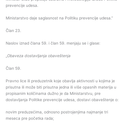
prevencije udesa.
Ministarstvo daje saglasnost na Politiku prevencije udesa.”
Član 23.
Naslov iznad člana 59. i član 59. menjaju se i glase:
„
Obaveza dostavljanja obaveštenja
Član 59.
Pravno lice ili preduzetnik koje obavlja aktivnosti u kojima je
prisutna ili može biti prisutna jedna ili više opasnih materija u
propisanim količinama dužno je da Ministarstvu, pre
dostavljanja Politike prevencije udesa, dostavi obaveštenje o:
novim preduzećima, odnosno postrojenjima najmanje tri
meseca pre početka rada;