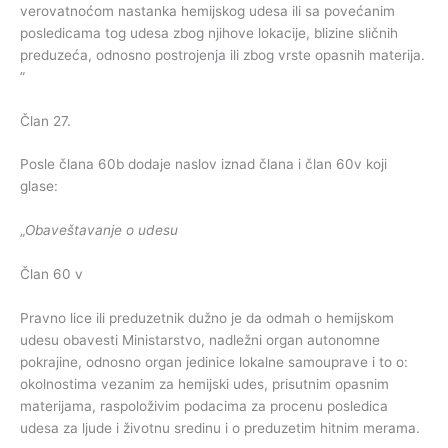
verovatnoćom nastanka hemijskog udesa ili sa povećanim
posledicama tog udesa zbog njihove lokacije, blizine sličnih
preduzeća, odnosno postrojenja ili zbog vrste opasnih materija.
”
Član 27.
Posle člana 60b dodaje naslov iznad člana i član 60v koji
glase:
„
Obaveštavanje o udesu
Član 60 v
Pravno lice ili preduzetnik dužno je da odmah o hemijskom
udesu obavesti Ministarstvo, nadležni organ autonomne
pokrajine, odnosno organ jedinice lokalne samouprave i to o:
okolnostima vezanim za hemijski udes, prisutnim opasnim
materijama, raspoloživim podacima za procenu posledica
udesa za ljude i životnu sredinu i o preduzetim hitnim merama.