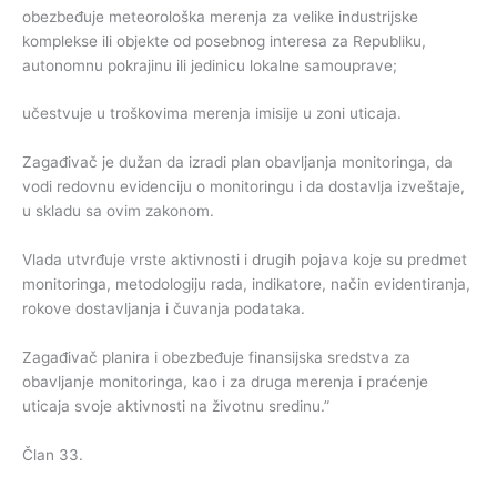
obezbeđuje meteorološka merenja za velike industrijske
komplekse ili objekte od posebnog interesa za Republiku,
autonomnu pokrajinu ili jedinicu lokalne samouprave;
učestvuje u troškovima merenja imisije u zoni uticaja.
Zagađivač je dužan da izradi plan obavljanja monitoringa, da
vodi redovnu evidenciju o monitoringu i da dostavlja izveštaje,
u skladu sa ovim zakonom.
Vlada utvrđuje vrste aktivnosti i drugih pojava koje su predmet
monitoringa, metodologiju rada, indikatore, način evidentiranja,
rokove dostavljanja i čuvanja podataka.
Zagađivač planira i obezbeđuje finansijska sredstva za
obavljanje monitoringa, kao i za druga merenja i praćenje
uticaja svoje aktivnosti na životnu sredinu.”
Član 33.