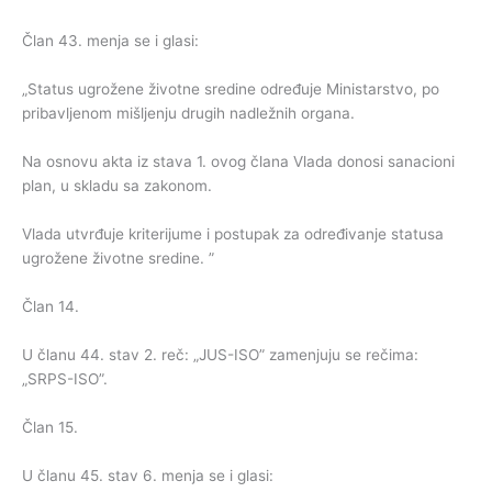
Član 43. menja se i glasi:
„Status ugrožene životne sredine određuje Ministarstvo, po
pribavljenom mišljenju drugih nadležnih organa.
Na osnovu akta iz stava 1. ovog člana Vlada donosi sanacioni
plan, u skladu sa zakonom.
Vlada utvrđuje kriterijume i postupak za određivanje statusa
ugrožene životne sredine. ”
Član 14.
U članu 44. stav 2. reč: „JUS-ISO” zamenjuju se rečima:
„SRPS-ISO”.
Član 15.
U članu 45. stav 6. menja se i glasi: