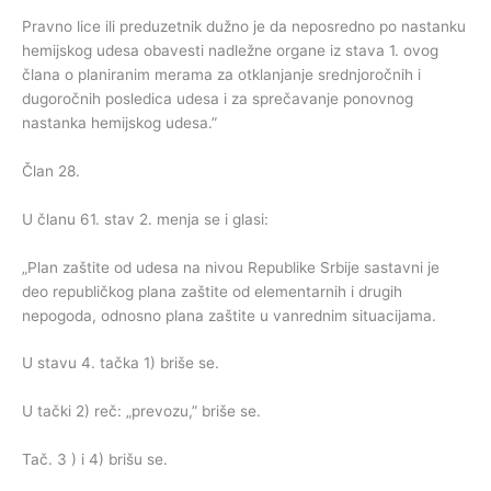
Pravno lice ili preduzetnik dužno je da neposredno po nastanku
hemijskog udesa obavesti nadležne organe iz stava 1. ovog
člana o planiranim merama za otklanjanje srednjoročnih i
dugoročnih posledica udesa i za sprečavanje ponovnog
nastanka hemijskog udesa.”
Član 28.
U članu 61. stav 2. menja se i glasi:
„Plan zaštite od udesa na nivou Republike Srbije sastavni je
deo republičkog plana zaštite od elementarnih i drugih
nepogoda, odnosno plana zaštite u vanrednim situacijama.
U stavu 4. tačka 1) briše se.
U tački 2) reč: „prevozu,” briše se.
Tač. 3 ) i 4) brišu se.