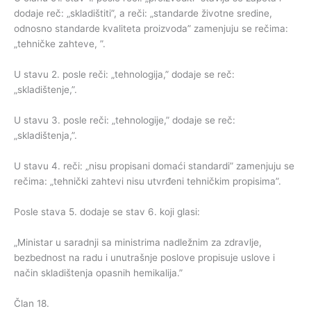
dodaje reč: „skladištiti”, a reči: „standarde životne sredine,
odnosno standarde kvaliteta proizvoda” zamenjuju se rečima:
„tehničke zahteve, ”.
U stavu 2. posle reči: „tehnologija,” dodaje se reč:
„skladištenje,”.
U stavu 3. posle reči: „tehnologije,” dodaje se reč:
„skladištenja,”.
U stavu 4. reči: „nisu propisani domaći standardi” zamenjuju se
rečima: „tehnički zahtevi nisu utvrđeni tehničkim propisima”.
Posle stava 5. dodaje se stav 6. koji glasi:
„Ministar u saradnji sa ministrima nadležnim za zdravlje,
bezbednost na radu i unutrašnje poslove propisuje uslove i
način skladištenja opasnih hemikalija.”
Član 18.