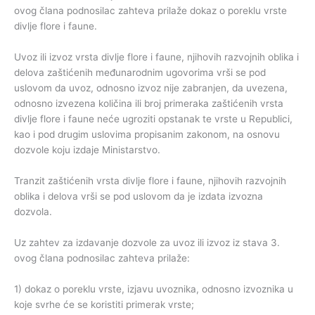
ovog člana podnosilac zahteva prilaže dokaz o poreklu vrste
divlje flore i faune.
Uvoz ili izvoz vrsta divlje flore i faune, njihovih razvojnih oblika i
delova zaštićenih međunarodnim ugovorima vrši se pod
uslovom da uvoz, odnosno izvoz nije zabranjen, da uvezena,
odnosno izvezena količina ili broj primeraka zaštićenih vrsta
divlje flore i faune neće ugroziti opstanak te vrste u Republici,
kao i pod drugim uslovima propisanim zakonom, na osnovu
dozvole koju izdaje Ministarstvo.
Tranzit zaštićenih vrsta divlje flore i faune, njihovih razvojnih
oblika i delova vrši se pod uslovom da je izdata izvozna
dozvola.
Uz zahtev za izdavanje dozvole za uvoz ili izvoz iz stava 3.
ovog člana podnosilac zahteva prilaže:
1) dokaz o poreklu vrste, izjavu uvoznika, odnosno izvoznika u
koje svrhe će se koristiti primerak vrste;