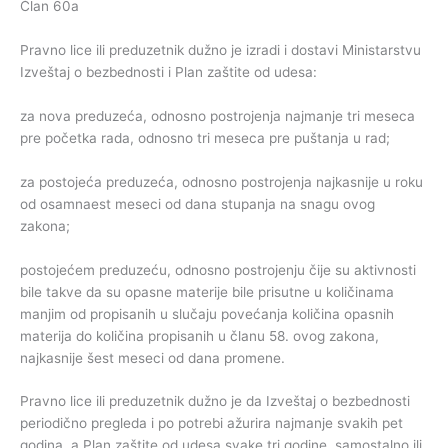
Član 60a
Pravno lice ili preduzetnik dužno je izradi i dostavi Ministarstvu
Izveštaj o bezbednosti i Plan zaštite od udesa:
za nova preduzeća, odnosno postrojenja najmanje tri meseca
pre početka rada, odnosno tri meseca pre puštanja u rad;
za postojeća preduzeća, odnosno postrojenja najkasnije u roku
od osamnaest meseci od dana stupanja na snagu ovog
zakona;
postojećem preduzeću, odnosno postrojenju čije su aktivnosti
bile takve da su opasne materije bile prisutne u količinama
manjim od propisanih u slučaju povećanja količina opasnih
materija do količina propisanih u članu 58. ovog zakona,
najkasnije šest meseci od dana promene.
Pravno lice ili preduzetnik dužno je da Izveštaj o bezbednosti
periodično pregleda i po potrebi ažurira najmanje svakih pet
godina, a Plan zaštite od udesa svake tri godine, samostalno ili