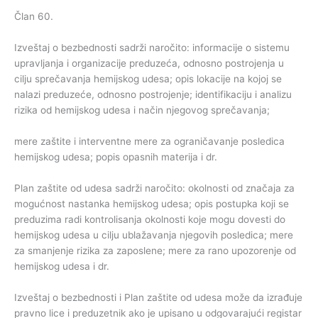
Član 60.
Izveštaj o bezbednosti sadrži naročito: informacije o sistemu
upravljanja i organizacije preduzeća, odnosno postrojenja u
cilju sprečavanja hemijskog udesa; opis lokacije na kojoj se
nalazi preduzeće, odnosno postrojenje; identifikaciju i analizu
rizika od hemijskog udesa i način njegovog sprečavanja;
mere zaštite i interventne mere za ograničavanje posledica
hemijskog udesa; popis opasnih materija i dr.
Plan zaštite od udesa sadrži naročito: okolnosti od značaja za
mogućnost nastanka hemijskog udesa; opis postupka koji se
preduzima radi kontrolisanja okolnosti koje mogu dovesti do
hemijskog udesa u cilju ublažavanja njegovih posledica; mere
za smanjenje rizika za zaposlene; mere za rano upozorenje od
hemijskog udesa i dr.
Izveštaj o bezbednosti i Plan zaštite od udesa može da izrađuje
pravno lice i preduzetnik ako je upisano u odgovarajući registar