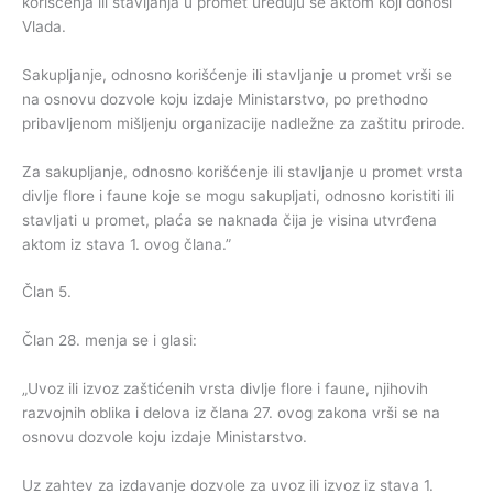
korišćenja ili stavljanja u promet uređuju se aktom koji donosi
Vlada.
Sakupljanje, odnosno korišćenje ili stavljanje u promet vrši se
na osnovu dozvole koju izdaje Ministarstvo, po prethodno
pribavljenom mišljenju organizacije nadležne za zaštitu prirode.
Za sakupljanje, odnosno korišćenje ili stavljanje u promet vrsta
divlje flore i faune koje se mogu sakupljati, odnosno koristiti ili
stavljati u promet, plaća se naknada čija je visina utvrđena
aktom iz stava 1. ovog člana.”
Član 5.
Član 28. menja se i glasi:
„Uvoz ili izvoz zaštićenih vrsta divlje flore i faune, njihovih
razvojnih oblika i delova iz člana 27. ovog zakona vrši se na
osnovu dozvole koju izdaje Ministarstvo.
Uz zahtev za izdavanje dozvole za uvoz ili izvoz iz stava 1.