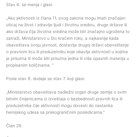
Stav 6. se menja i glasi:
„Ako aktivnosti iz člana 11. ovog zakona mogu imati značajan
uticaj na život i zdravlje ljudi i životnu sredinu, druge države ili
ako država čija životna sredina može biti značajno ugrožena to
zatraži, Ministarstvo u što kraćem roku, a najkasnije kada
obaveštava svoju javnost, dostavlja drugoj državi obaveštenje
o pravnom licu ili preduzetniku koje obavlja aktivnosti u kojima
je prisutna ili može biti prisutna jedna ili više opasnih materija u
propisanim količinama. ”
Posle stav 6. dodaje se stav 7. koji glasi:
„Ministarstvo obaveštava nadležni organ druge zemlje o svim
bitnim činjenicama iz izveštaja o bezbednosti pravnih lica ili
preduzetnika čije aktivnosti mogu dovesti do nastanka
hemijskog udesa sa prekograničnim posledicama.”
Član 29.