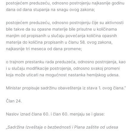
postojećem preduzeću, odnosno postrojenju najkasnije godinu
dana od dana stupanja na snagu ovog zakona;
postojećem preduzeću, odnosno postrojenju čije su aktivnosti
bile takve da su opasne materije bile prisutne u količinama
manjim od propisanih u slučaju povećanja količina opasnih
materija do količina propisanih u članu 58. ovog zakona,
najkasnije tri meseca od dana promene;
o trajnom prestanku rada preduzeća, odnosno postrojenja, kao
i u slučaju modifikacije postrojenja, odnosno svakoj promeni
koja može uticati na mogućnost nastanka hemijskog udesa.
Ministar propisuje sadržinu obaveštenja iz stava 1. ovog člana.”
Član 24.
Naslov iznad člana 60. i član 60. menjaju se i glase:
„
Sadržina Izveštaja o bezbednosti i Plana zaštite od udesa