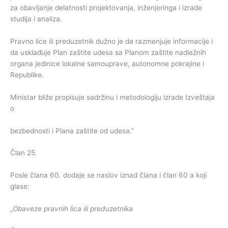
za obavljanje delatnosti projektovanja, inženjeringa i izrade
studija i analiza.
Pravno lice ili preduzetnik dužno je da razmenjuje informacije i
da usklađuje Plan zaštite udesa sa Planom zaštite nadležnih
organa jedinice lokalne samouprave, autonomne pokrajine i
Republike.
Ministar bliže propisuje sadržinu i metodologiju izrade Izveštaja
o
bezbednosti i Plana zaštite od udesa.”
Član 25.
Posle člana 60. dodaje se naslov iznad člana i član 60 a koji
glase:
„
Obaveze pravnih lica ili preduzetnika