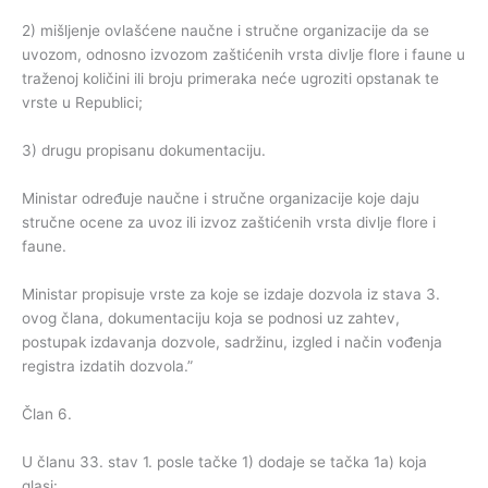
2) mišljenje ovlašćene naučne i stručne organizacije da se
uvozom, odnosno izvozom zaštićenih vrsta divlje flore i faune u
traženoj količini ili broju primeraka neće ugroziti opstanak te
vrste u Republici;
3) drugu propisanu dokumentaciju.
Ministar određuje naučne i stručne organizacije koje daju
stručne ocene za uvoz ili izvoz zaštićenih vrsta divlje flore i
faune.
Ministar propisuje vrste za koje se izdaje dozvola iz stava 3.
ovog člana, dokumentaciju koja se podnosi uz zahtev,
postupak izdavanja dozvole, sadržinu, izgled i način vođenja
registra izdatih dozvola.”
Član 6.
U članu 33. stav 1. posle tačke 1) dodaje se tačka 1a) koja
glasi: