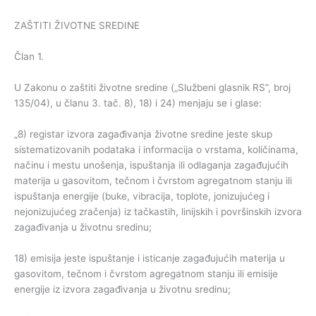
ZAŠTITI ŽIVOTNE SREDINE
Član 1.
U Zakonu o zaštiti životne sredine („Službeni glasnik RS”, broj
135/04), u članu 3. tač. 8), 18) i 24) menjaju se i glase:
„8) registar izvora zagađivanja životne sredine jeste skup
sistematizovanih podataka i informacija o vrstama, količinama,
načinu i mestu unošenja, ispuštanja ili odlaganja zagađujućih
materija u gasovitom, tečnom i čvrstom agregatnom stanju ili
ispuštanja energije (buke, vibracija, toplote, jonizujućeg i
nejonizujućeg zračenja) iz tačkastih, linijskih i površinskih izvora
zagađivanja u životnu sredinu;
18) emisija jeste ispuštanje i isticanje zagađujućih materija u
gasovitom, tečnom i čvrstom agregatnom stanju ili emisije
energije iz izvora zagađivanja u životnu sredinu;