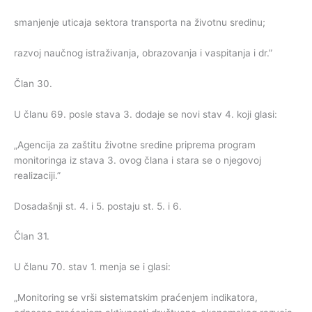
smanjenje uticaja sektora transporta na životnu sredinu;
razvoj naučnog istraživanja, obrazovanja i vaspitanja i dr.”
Član 30.
U članu 69. posle stava 3. dodaje se novi stav 4. koji glasi:
„Agencija za zaštitu životne sredine priprema program
monitoringa iz stava 3. ovog člana i stara se o njegovoj
realizaciji.”
Dosadašnji st. 4. i 5. postaju st. 5. i 6.
Član 31.
U članu 70. stav 1. menja se i glasi:
„Monitoring se vrši sistematskim praćenjem indikatora,