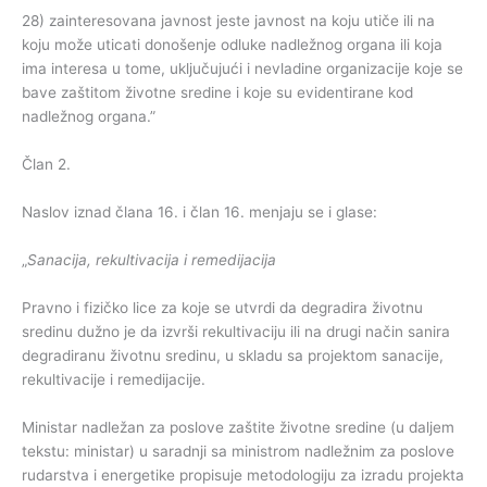
28) zainteresovana javnost jeste javnost na koju utiče ili na
koju može uticati donošenje odluke nadležnog organa ili koja
ima interesa u tome, uključujući i nevladine organizacije koje se
bave zaštitom životne sredine i koje su evidentirane kod
nadležnog organa.”
Član 2.
Naslov iznad člana 16. i član 16. menjaju se i glase:
„
Sanacija, rekultivacija i remedijacija
Pravno i fizičko lice za koje se utvrdi da degradira životnu
sredinu dužno je da izvrši rekultivaciju ili na drugi način sanira
degradiranu životnu sredinu, u skladu sa projektom sanacije,
rekultivacije i remedijacije.
Ministar nadležan za poslove zaštite životne sredine (u daljem
tekstu: ministar) u saradnji sa ministrom nadležnim za poslove
rudarstva i energetike propisuje metodologiju za izradu projekta