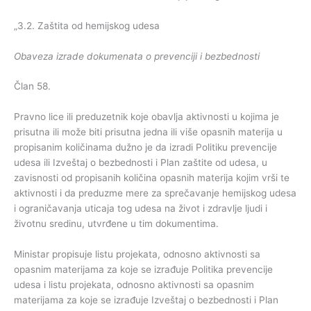
„3.2. Zaštita od hemijskog udesa
Obaveza izrade dokumenata o prevenciji i bezbednosti
Član 58.
Pravno lice ili preduzetnik koje obavlja aktivnosti u kojima je
prisutna ili može biti prisutna jedna ili više opasnih materija u
propisanim količinama dužno je da izradi Politiku prevencije
udesa ili Izveštaj o bezbednosti i Plan zaštite od udesa, u
zavisnosti od propisanih količina opasnih materija kojim vrši te
aktivnosti i da preduzme mere za sprečavanje hemijskog udesa
i ograničavanja uticaja tog udesa na život i zdravlje ljudi i
životnu sredinu, utvrđene u tim dokumentima.
Ministar propisuje listu projekata, odnosno aktivnosti sa
opasnim materijama za koje se izrađuje Politika prevencije
udesa i listu projekata, odnosno aktivnosti sa opasnim
materijama za koje se izrađuje Izveštaj o bezbednosti i Plan