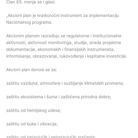
Član 65. menja se i glasi:
„Akcioni plan je kratkoročni instrument za implementaciju
Nacionalnog programa.
Akcionim planom razrađuju se regulatorne i institucionalne
aktivnosti, aktivnosti monitoringa, studije, izrada projektne
dokumentacije, ekonomskih i finansijskih instrumenata,
informisanje, obrazovanje, rukovođenje i kapitalne investicije.
Akcioni plan donosi se za:
zaštitu vazduha, atmosfere i suzbijanje klimatskih promena;
zaštitu ekosistema i šuma i zaštićena prirodna dobra;
zaštitu od hemijskog udesa;
zaštitu od buke i vibracija;
zaštitu od jonizujućih i nejonizujućih zračenja;