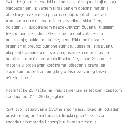
24) udes jeste iznenadni i nekontrolisani događaj koji nastaje
oslobađanjem, izlivanjem ili rasipanjem opasnih materija,
obavljanjem aktivnosti pri proizvodnji, upotrebi, preradi,
transportu opasnih materija cevovodima, skladištenju,
odlaganju ili dugotrajnom neadekvatnom čuvanju (u daljem
tekstu: hemijski udes). Ovaj izraz ne obuhvata: vojna
postrojenja; nuklearne udese; genetički modifikovane
organizme; prevoz; pumpne stanice, udese pri istraživanju i
eksploataciji mineralnih sirovina, osim ako se te sirovine
hemijski i termički prerađuju ili skladište, a sadrže opasne
materije u propisanim količinama; oštećenja brana, sa
izuzetkom posledica hemijskog udesa izazvanog takvim
oštećenjima; ”.
Posle tačke 26) tačka na kraju zamenjuje se tačkom i zapetom
i dodaju tač. 27) i 28) koje glase:
„27) izvori zagađivanja životne sredine jesu lokacijski određeni i
prostorno ograničeni tačkasti, linijski i površinski izvori
zagađujućih materija i energije u životnu sredinu;