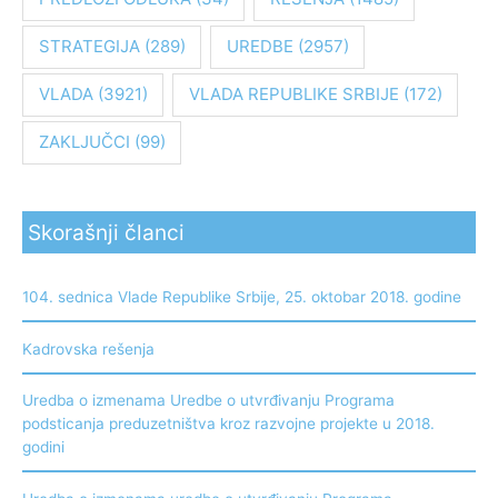
STRATEGIJA
(289)
UREDBE
(2957)
VLADA
(3921)
VLADA REPUBLIKE SRBIJE
(172)
ZAKLJUČCI
(99)
Skorašnji članci
104. sednica Vlade Republike Srbije, 25. oktobar 2018. godine
Kadrovska rešenja
Uredba o izmenama Uredbe o utvrđivanju Programa
podsticanja preduzetništva kroz razvojne projekte u 2018.
godini