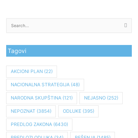
P
r
e
Tagovi
t
r
a
AKCIONI PLAN
(22)
g
NACIONALNA STRATEGIJA
(48)
a
z
NARODNA SKUPŠTINA
(121)
NEJASNO
(252)
a
:
NEPOZNAT
(3854)
ODLUKE
(395)
PREDLOG ZAKONA
(6430)
PREDLOZI ODLUKA
(34)
REŠENJA
(1485)