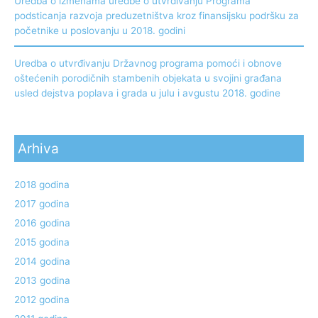
Uredba o izmenama uredbe o utvrđivanju Programa
podsticanja razvoja preduzetništva kroz finansijsku podršku za
početnike u poslovanju u 2018. godini
Uredba o utvrđivanju Državnog programa pomoći i obnove
oštećenih porodičnih stambenih objekata u svojini građana
usled dejstva poplava i grada u julu i avgustu 2018. godine
Arhiva
2018 godina
2017 godina
2016 godina
2015 godina
2014 godina
2013 godina
2012 godina