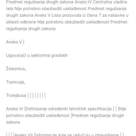
Aneks V |
Ugovarači u sektorima gradskih
Železnica,
Tramvaja,
Trolejbusa | | | | | | | |
Aneks VI |Definisanje određenih tehničkih specifikacija | | |Nije
potrebno obezbediti usklađenost |Predmet regulisanja drugih
zakona
| | | |Aneks VII |Informacije koje se uključuju u obaveštenje | |