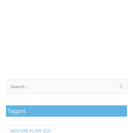
P
r
e
Tagovi
t
r
a
AKCIONI PLAN
(22)