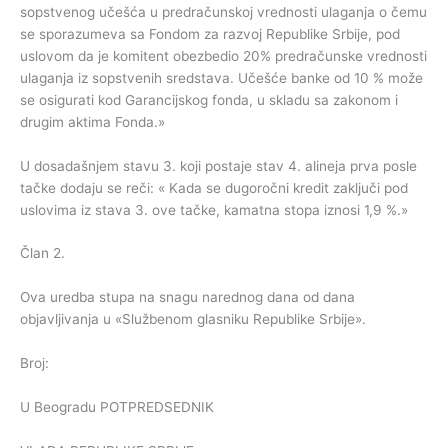
sopstvenog učešća u predračunskoj vrednosti ulaganja o čemu
se sporazumeva sa Fondom za razvoj Republike Srbije, pod
uslovom da je komitent obezbedio 20% predračunske vrednosti
ulaganja iz sopstvenih sredstava. Učešće banke od 10 % može
se osigurati kod Garancijskog fonda, u skladu sa zakonom i
drugim aktima Fonda.»
U dosadašnjem stavu 3. koji postaje stav 4. alineja prva posle
tačke dodaju se reči: « Kada se dugoročni kredit zaključi pod
uslovima iz stava 3. ove tačke, kamatna stopa iznosi 1,9 %.»
Član 2.
Ova uredba stupa na snagu narednog dana od dana
objavljivanja u «Službenom glasniku Republike Srbije».
Broj:
U Beogradu POTPREDSEDNIK