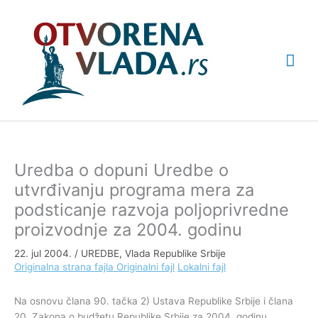
Pređi
Glav
na
sadržaj
izbo
Uredba o dopuni Uredbe o
utvrđivanju programa mera za
podsticanje razvoja poljoprivredne
proizvodnje za 2004. godinu
22. jul 2004.
/
UREDBE
,
Vlada Republike Srbije
Originalna strana fajla
Originalni fajl
Lokalni fajl
Na osnovu člana 90. tačka 2) Ustava Republike Srbije i člana
20. Zakona o budžetu Republike Srbije za 2004. godinu