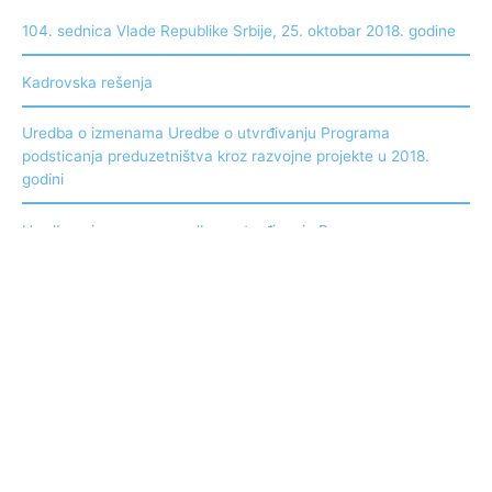
104. sednica Vlade Republike Srbije, 25. oktobar 2018. godine
Kadrovska rešenja
Uredba o izmenama Uredbe o utvrđivanju Programa
podsticanja preduzetništva kroz razvojne projekte u 2018.
godini
Uredba o izmenama uredbe o utvrđivanju Programa
podsticanja razvoja preduzetništva kroz finansijsku podršku za
početnike u poslovanju u 2018. godini
Uredba o utvrđivanju Državnog programa pomoći i obnove
oštećenih porodičnih stambenih objekata u svojini građana
usled dejstva poplava i grada u julu i avgustu 2018. godine
Arhiva