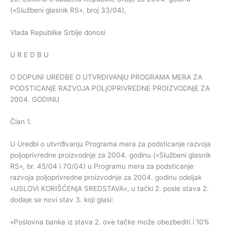
(«Službeni glasnik RS», broj 33/04),
Vlada Republike Srbije donosi
U R E D B U
O DOPUNI UREDBE O UTVRĐIVANjU PROGRAMA MERA ZA
PODSTICANjE RAZVOJA POLjOPRIVREDNE PROIZVODNjE ZA
2004. GODINU
Član 1.
U Uredbi o utvrđivanju Programa mera za podsticanje razvoja
poljoprivredne proizvodnje za 2004. godinu («Službeni glasnik
RS», br. 45/04 i 70/04) u Programu mera za podsticanje
razvoja poljoprivredne proizvodnje za 2004. godinu odeljak
«USLOVI KORIŠĆENjA SREDSTAVA», u tački 2. posle stava 2.
dodaje se novi stav 3. koji glasi:
«Poslovna banka iz stava 2. ove tačke može obezbediti i 10%