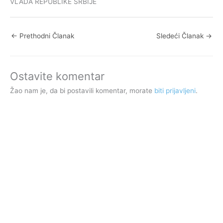
VLADA REPUBLIKE SRBIJE
←
Prethodni Članak
Sledeći Članak
→
Ostavite komentar
Žao nam je, da bi postavili komentar, morate
biti prijavljeni
.