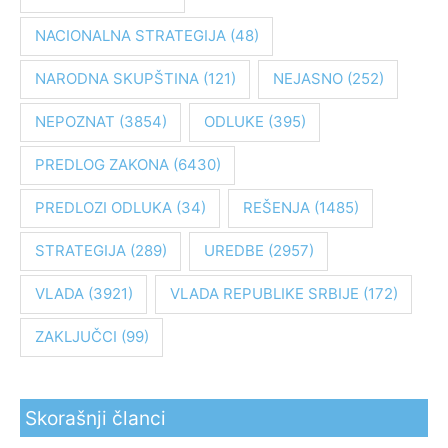
g
NACIONALNA STRATEGIJA
(48)
a
z
NARODNA SKUPŠTINA
(121)
NEJASNO
(252)
a
:
NEPOZNAT
(3854)
ODLUKE
(395)
PREDLOG ZAKONA
(6430)
PREDLOZI ODLUKA
(34)
REŠENJA
(1485)
STRATEGIJA
(289)
UREDBE
(2957)
VLADA
(3921)
VLADA REPUBLIKE SRBIJE
(172)
ZAKLJUČCI
(99)
Skorašnji članci