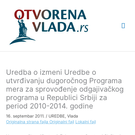
Pređi
Glav
na
sadržaj
izbo
Uredba o izmeni Uredbe o
utvrđivanju dugoročnog Programa
mera za sprovođenje odgajivačkog
programa u Republici Srbiji za
period 2010-2014. godine
16. septembar 2011.
/
UREDBE
,
Vlada
Originalna strana fajla
Originalni fajl
Lokalni fajl