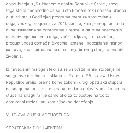
objavljivanja u „Službenom glasniku Republike Srbije”, zbog
toga što je neophodno da se u što kraćem roku donese Uredba
o utvrđivanju Godišnjeg programa mera za sprovođenje
odgajivačkog programa za 2011. godinu, koja je neophodna da
bude usklađena sa odredbama Uredbe, a da bi se obezbedilo
ostvarivanje osnovnih odgajivačkih ciljeva, i to: povećanje
produktivnosti domaćih životinja, izmene i poboljšanje rasnog
sastava, kao i sprečavanje smanjenja brojnog stanja domaćih
životinja.
Iz navedenih razloga stekli su se uslovi za ranije stupanje na
snagu ove uredbe, a u skladu sa članom 196. stav 4. Ustava
Republike Srbije, prema kome zakoni i drugi opšti akti stupaju
na snagu najranije osmog dana od dana objavljivanja i mogu da
stupe na snagu ranije samo ako za to postoje naročito
opravdani razlozi, prilikom njihovog donošenja.
VI. IZJAVA O USKLAĐENOSTI SA
STRATEŠKIM DOKUMENTOM