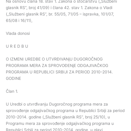
Na osnovu člana 18. stav 1. Zakona o stočarstvu („Službeni
glasnik RS”, broj 41/09) i člana 42. stav 1. Zakona o Vladi
(„Službeni glasnik RS”, br. 55/05, 71/05 – ispravka, 101/07,
65/08 i 16/11),
Vlada donosi
U R E D B U
O IZMENI UREDBE O UTVRĐIVANjU DUGOROČNOG
PROGRAMA MERA ZA SPROVOĐENjE ODGAJIVAČKOG
PROGRAMA U REPUBLICI SRBIJI ZA PERIOD 2010-2014.
GODINE
Član 1.
U Uredbi o utvrđivanju Dugoročnog programa mera za
sprovođenje odgajivačkog programa u Republici Srbiji za period
2010-2014. godine („Službeni glasnik RS”, broj 25/10), u
Programu mera za sprovođenje odgajivačkog programa u
Republici Srbiji za period 2010-2014. godine, u glavi