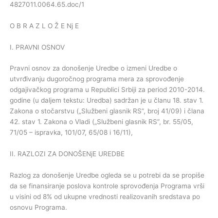
4827011.0064.65.doc/1
O B R A Z L O Ž E Nj E
I. PRAVNI OSNOV
Pravni osnov za donošenje Uredbe o izmeni Uredbe o
utvrđivanju dugoročnog programa mera za sprovođenje
odgajivačkog programa u Republici Srbiji za period 2010-2014.
godine (u daljem tekstu: Uredba) sadržan je u članu 18. stav 1.
Zakona o stočarstvu („Službeni glasnik RS”, broj 41/09) i člana
42. stav 1. Zakona o Vladi („Službeni glasnik RS”, br. 55/05,
71/05 – ispravka, 101/07, 65/08 i 16/11),
II. RAZLOZI ZA DONOŠENjE UREDBE
Razlog za donošenje Uredbe ogleda se u potrebi da se propiše
da se finansiranje poslova kontrole sprovođenja Programa vrši
u visini od 8% od ukupne vrednosti realizovanih sredstava po
osnovu Programa.