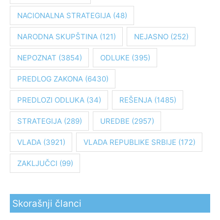
g
NACIONALNA STRATEGIJA
(48)
a
z
NARODNA SKUPŠTINA
(121)
NEJASNO
(252)
a
:
NEPOZNAT
(3854)
ODLUKE
(395)
PREDLOG ZAKONA
(6430)
PREDLOZI ODLUKA
(34)
REŠENJA
(1485)
STRATEGIJA
(289)
UREDBE
(2957)
VLADA
(3921)
VLADA REPUBLIKE SRBIJE
(172)
ZAKLJUČCI
(99)
Skorašnji članci