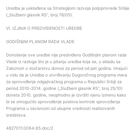
Uredba je usklađena sa Strategijom razvoja poljoprivrede Srbije
(„Službeni glasnik RS”, broj 78/05).
VI. IZJAVA O PREDVIĐENOSTI UREDBE
GODIŠNjIM PLANOM RADA VLADE
Donošenje ove uredbe nije predviđeno Godišnjim planom rada
Vlade iz razloga što je u pitanju uredba koja se, u skladu sa
Zakonom o stočarstvu donosi za period od pet godina. Imajući
u vidu da je Uredba o utvrđivanju Dugoročnog programa mera
za sprovođenje odgajivačkog programa u Republici Srbiji za
period 2010-2014. godine („Službeni glasnik RS”, broj 25/10)
doneta 2010. godine, neophodno je izvršiti njenu izmenu kako
bi se omogućilo sprovođenje poslova kontrole sprovođenja
Programa u zavisnosti od ukupne vrednosti realizovanih
sredstava.
4827011.0064.65.doc/2