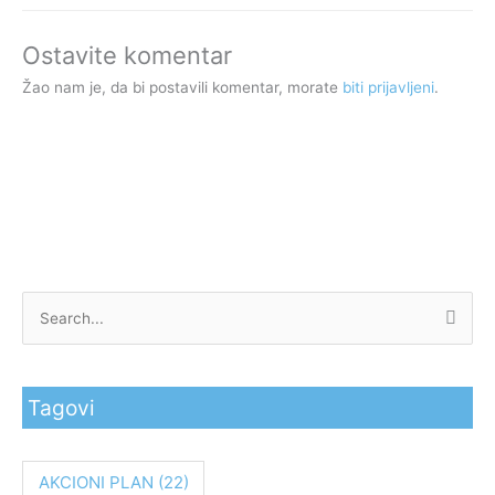
Ostavite komentar
Žao nam je, da bi postavili komentar, morate
biti prijavljeni
.
P
r
e
Tagovi
t
r
a
AKCIONI PLAN
(22)