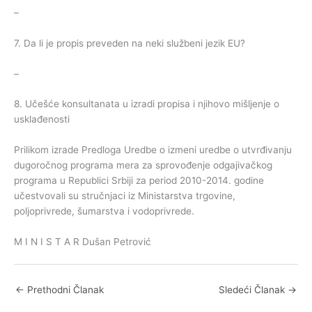
–
7. Da li je propis preveden na neki službeni jezik EU?
–
8. Učešće konsultanata u izradi propisa i njihovo mišljenje o
usklađenosti
Prilikom izrade Predloga Uredbe o izmeni uredbe o utvrđivanju
dugoročnog programa mera za sprovođenje odgajivačkog
programa u Republici Srbiji za period 2010-2014. godine
učestvovali su stručnjaci iz Ministarstva trgovine,
poljoprivrede, šumarstva i vodoprivrede.
M I N I S T A R Dušan Petrović
←
Prethodni Članak
Sledeći Članak
→