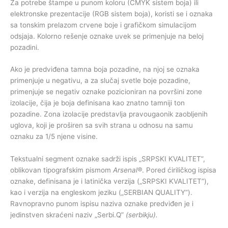
Za potrebe štampe u punom koloru (CMYK sistem boja) ili
elektronske prezentacije (RGB sistem boja), koristi se i oznaka
sa tonskim prelazom crvene boje i grafičkom simulacijom
odsjaja. Kolorno rešenje oznake uvek se primenjuje na beloj
pozadini.
Ako je predviđena tamna boja pozadine, na njoj se oznaka
primenjuje u negativu, a za slučaj svetle boje pozadine,
primenjuje se negativ oznake pozicioniran na površini zone
izolacije, čija je boja definisana kao znatno tamniji ton
pozadine. Zona izolacije predstavlja pravougaonik zaobljenih
uglova, koji je proširen sa svih strana u odnosu na samu
oznaku za 1/5 njene visine.
Tekstualni segment oznake sadrži ispis „SRPSKI KVALITET”,
oblikovan tipografskim pismom
Arsenal®
. Pored ćiriličkog ispisa
oznake, definisana je i latinička verzija („SRPSKI KVALITET”),
kao i verzija na engleskom jeziku („SERBIAN QUALITY”).
Ravnopravno punom ispisu naziva oznake predviđen je i
jedinstven skraćeni naziv „Serbi.Q”
(serbikju).