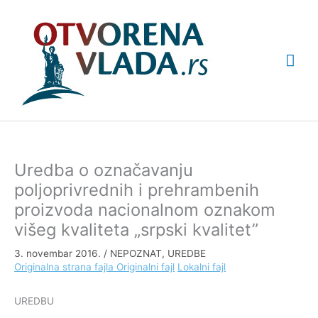
Pređi
Glav
na
sadržaj
izbo
Uredba o označavanju
poljoprivrednih i prehrambenih
proizvoda nacionalnom oznakom
višeg kvaliteta „srpski kvalitet”
3. novembar 2016.
/
NEPOZNAT
,
UREDBE
Originalna strana fajla
Originalni fajl
Lokalni fajl
UREDBU