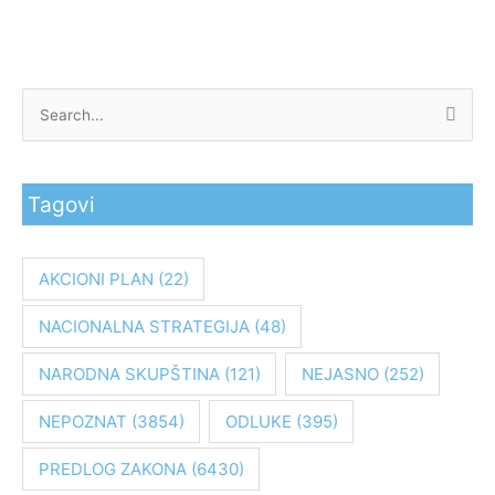
P
r
e
Tagovi
t
r
a
AKCIONI PLAN
(22)
g
NACIONALNA STRATEGIJA
(48)
a
z
NARODNA SKUPŠTINA
(121)
NEJASNO
(252)
a
:
NEPOZNAT
(3854)
ODLUKE
(395)
PREDLOG ZAKONA
(6430)