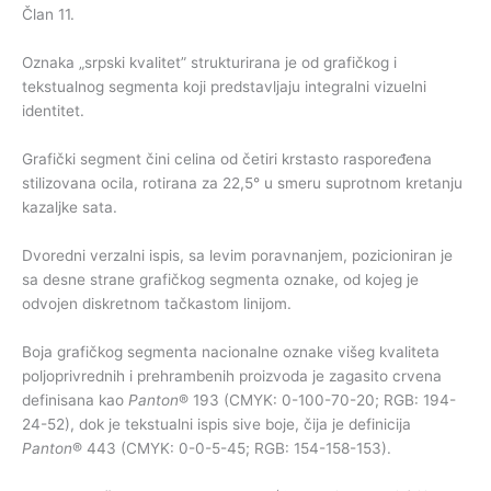
Član 11.
Oznaka „srpski kvalitet” strukturirana je od grafičkog i
tekstualnog segmenta koji predstavljaju integralni vizuelni
identitet.
Grafički segment čini celina od četiri krstasto raspoređena
stilizovana ocila, rotirana za 22,5° u smeru suprotnom kretanju
kazaljke sata.
Dvoredni verzalni ispis, sa levim poravnanjem, pozicioniran je
sa desne strane grafičkog segmenta oznake, od kojeg je
odvojen diskretnom tačkastom linijom.
Boja grafičkog segmenta nacionalne oznake višeg kvaliteta
poljoprivrednih i prehrambenih proizvoda je zagasito crvena
definisana kao
Panton
® 193 (CMYK: 0-100-70-20; RGB: 194-
24-52), dok je tekstualni ispis sive boje, čija je definicija
Panton
® 443 (CMYK: 0-0-5-45; RGB: 154-158-153).