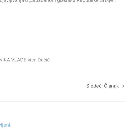
avljivanja u „Službenom glasniku Republike Srbije”.
KA VLADEIvica Dačić
Sledeći Članak
→
vljeni
.