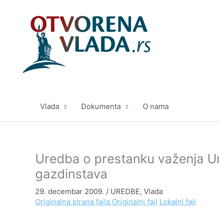
Pređi
na
sadržaj
Vlada
Dokumenta
O nama
Uredba o prestanku važenja Ur
gazdinstava
29. decembar 2009.
/
UREDBE
,
Vlada
Originalna strana fajla
Originalni fajl
Lokalni fajl