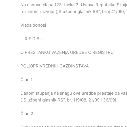
Na osnovu člana 123. tačka 3. Ustava Republike Srbije
ruralnom razvoju („Službeni glasnik RS”, broj 41/09),
Vlada donosi
U R E D B U
O PRESTANKU VAŽENjA UREDBE O REGISTRU
POLjOPRIVREDNIH GAZDINSTAVA
Član 1.
Danom stupanja na snagu ove uredbe prestaje da važi
(„Službeni glasnik RS”, br. 119/08, 21/09 i 36/09).
Član 2.