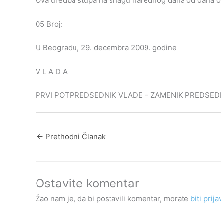
Ova uredba stupa na snagu narednog dana od dana obj
05 Broj:
U Beogradu, 29. decembra 2009. godine
V L A D A
PRVI POTPREDSEDNIK VLADE – ZAMENIK PREDSEDNI
←
Prethodni Članak
Ostavite komentar
Žao nam je, da bi postavili komentar, morate
biti prija