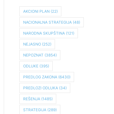
r
a
AKCIONI PLAN
(22)
g
NACIONALNA STRATEGIJA
(48)
a
z
NARODNA SKUPŠTINA
(121)
a
NEJASNO
(252)
:
NEPOZNAT
(3854)
ODLUKE
(395)
PREDLOG ZAKONA
(6430)
PREDLOZI ODLUKA
(34)
REŠENJA
(1485)
STRATEGIJA
(289)