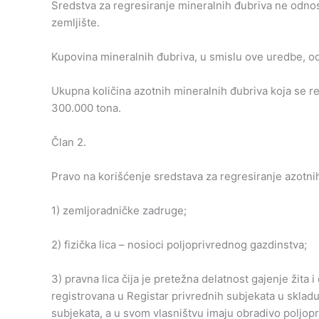
Sredstva za regresiranje mineralnih đubriva ne odnos
zemljište.
Kupovina mineralnih đubriva, u smislu ove uredbe, od
Ukupna količina azotnih mineralnih đubriva koja se r
300.000 tona.
Član 2.
Pravo na korišćenje sredstava za regresiranje azotni
1) zemljoradničke zadruge;
2) fizička lica – nosioci poljoprivrednog gazdinstva;
3) pravna lica čija je pretežna delatnost gajenje žita 
registrovana u Registar privrednih subjekata u sklad
subjekata, a u svom vlasništvu imaju obradivo poljopr