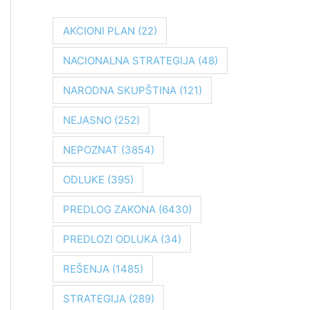
r
a
AKCIONI PLAN
(22)
g
NACIONALNA STRATEGIJA
(48)
a
z
NARODNA SKUPŠTINA
(121)
a
NEJASNO
(252)
:
NEPOZNAT
(3854)
ODLUKE
(395)
PREDLOG ZAKONA
(6430)
PREDLOZI ODLUKA
(34)
REŠENJA
(1485)
STRATEGIJA
(289)