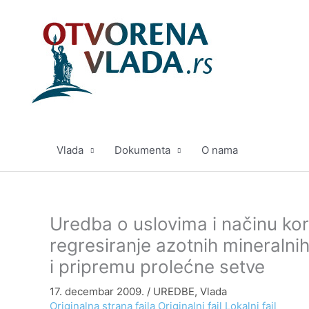
Pređi
na
sadržaj
Vlada
Dokumenta
O nama
Uredba o uslovima i načinu kor
regresiranje azotnih mineralnih
i pripremu prolećne setve
17. decembar 2009.
/
UREDBE
,
Vlada
Originalna strana fajla
Originalni fajl
Lokalni fajl