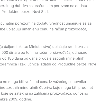
ineralnog đubriva sa uračunatim porezom na dodatu
o Produktne berze, Novi Sad.
ačunatim porezom na dodatu vrednost umanjuje se za
uredbe uplaćuju umanjenu cenu na račun proizvođača,
u daljem tekstu: Ministarstvo) uplaćuje sredstva za
5.000 dinara po toni na račun proizvođača, odnosno
u od 180 dana od dana prodaje azotnih mineralnih
otpremnica i zaključnica izdatih od Produktne berze, Novi
na ne mogu biti veće od cena iz važećeg cenovnika
ine azotnih mineralnih đubriva koje mogu biti predmet
va koje se zateknu na zalihama proizvođača, odnosno
mbra 2009. godine.