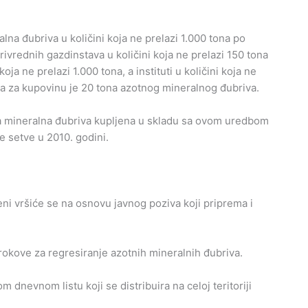
a đubriva u količini koja ne prelazi 1.000 tona po
privrednih gazdinstava u količini koja ne prelazi 150 tona
ja ne prelazi 1.000 tona, a instituti u količini koja ne
ina za kupovinu je 20 tona azotnog mineralnog đubriva.
tna mineralna đubriva kupljena u skladu sa ovom uredbom
e setve u 2010. godini.
ni vršiće se na osnovu javnog poziva koji priprema i
i rokove za regresiranje azotnih mineralnih đubriva.
m dnevnom listu koji se distribuira na celoj teritoriji