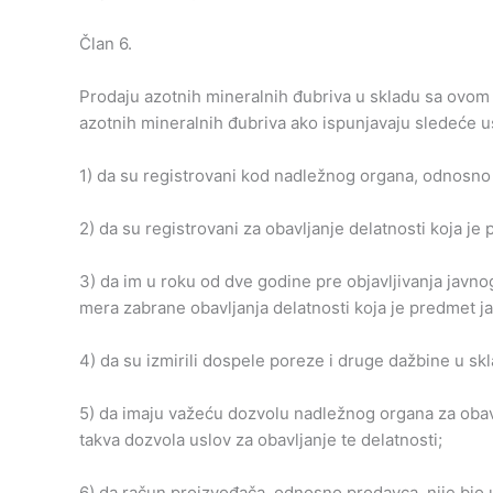
Član 6.
Prodaju azotnih mineralnih đubriva u skladu sa ovo
azotnih mineralnih đubriva ako ispunjavaju sledeće u
1) da su registrovani kod nadležnog organa, odnosno 
2) da su registrovani za obavljanje delatnosti koja j
3) da im u roku od dve godine pre objavljivanja javn
mera zabrane obavljanja delatnosti koja je predmet j
4) da su izmirili dospele poreze i druge dažbine u sk
5) da imaju važeću dozvolu nadležnog organa za obavl
takva dozvola uslov za obavljanje te delatnosti;
6) da račun proizvođača, odnosno prodavca, nije bio u