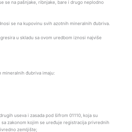
e se na pašnjake, ribnjake, bare i drugo neplodno
nosi se na kupovinu svih azotnih mineralnih đubriva.
egresira u skladu sa ovom uredbom iznosi najviše
h mineralnih đubriva imaju:
i drugih useva i zasada pod šifrom 01110, koja su
u sa zakonom kojim se uređuje registracija privrednih
ivredno zemljište;