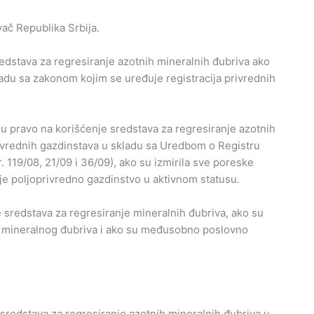
ivač Republika Srbija.
edstava za regresiranje azotnih mineralnih đubriva ako
ladu sa zakonom kojim se uređuje registracija privrednih
aju pravo na korišćenje sredstava za regresiranje azotnih
rivrednih gazdinstava u skladu sa Uredbom o Registru
. 119/08, 21/09 i 36/09), ako su izmirila sve poreske
 je poljoprivredno gazdinstvo u aktivnom statusu.
e sredstava za regresiranje mineralnih đubriva, ako su
g mineralnog đubriva i ako su međusobno poslovno
 sredstava za regresiranje azotnih mineralnih đubriva u