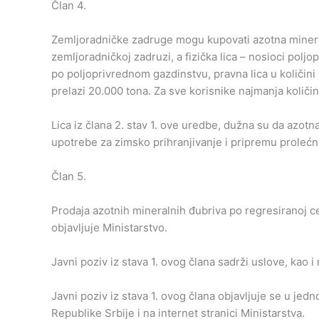
Član 4.
Zemljoradničke zadruge mogu kupovati azotna mineraln
zemljoradničkoj zadruzi, a fizička lica – nosioci poljo
po poljoprivrednom gazdinstvu, pravna lica u količini ko
prelazi 20.000 tona. Za sve korisnike najmanja količ
Lica iz člana 2. stav 1. ove uredbe, dužna su da azo
upotrebe za zimsko prihranjivanje i pripremu prolećn
Član 5.
Prodaja azotnih mineralnih đubriva po regresiranoj ce
objavljuje Ministarstvo.
Javni poziv iz stava 1. ovog člana sadrži uslove, kao 
Javni poziv iz stava 1. ovog člana objavljuje se u jedno
Republike Srbije i na internet stranici Ministarstva.