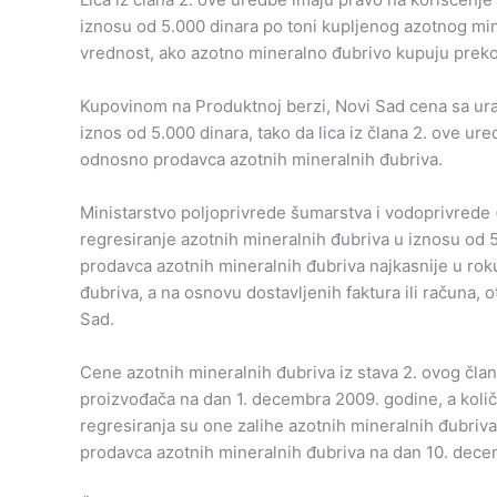
iznosu od 5.000 dinara po toni kupljenog azotnog m
vrednost, ako azotno mineralno đubrivo kupuju prek
Kupovinom na Produktnoj berzi, Novi Sad cena sa ur
iznos od 5.000 dinara, tako da lica iz člana 2. ove 
odnosno prodavca azotnih mineralnih đubriva.
Ministarstvo poljoprivrede šumarstva i vodoprivrede (
regresiranje azotnih mineralnih đubriva u iznosu od 
prodavca azotnih mineralnih đubriva najkasnije u rok
đubriva, a na osnovu dostavljenih faktura ili računa, 
Sad.
Cene azotnih mineralnih đubriva iz stava 2. ovog čla
proizvođača na dan 1. decembra 2009. godine, a količ
regresiranja su one zalihe azotnih mineralnih đubri
prodavca azotnih mineralnih đubriva na dan 10. dece