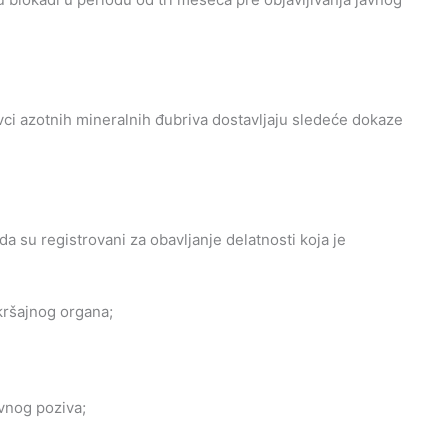
vci azotnih mineralnih đubriva dostavljaju sledeće dokaze
a su registrovani za obavljanje delatnosti koja je
kršajnog organa;
avnog poziva;