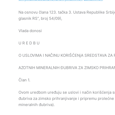
Na osnovu člana 123. tačka 3. Ustava Republike Srbi
glasnik RS”, broj 54/09),
Vlada donosi
U R E D B U
O USLOVIMA I NAČINU KORIŠĆENjA SREDSTAVA ZA 
AZOTNIH MINERALNIH ĐUBRIVA ZA ZIMSKO PRIHRAN
Član 1.
Ovom uredbom uređuju se uslovi i način korišćenja s
đubriva za zimsko prihranjivanje i pripremu prolećne 
mineralnih đubriva).