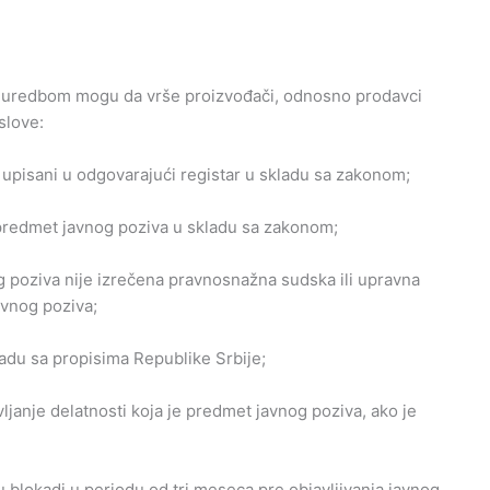
m uredbom mogu da vrše proizvođači, odnosno prodavci
slove:
upisani u odgovarajući registar u skladu sa zakonom;
e predmet javnog poziva u skladu sa zakonom;
og poziva nije izrečena pravnosnažna sudska ili upravna
avnog poziva;
ladu sa propisima Republike Srbije;
janje delatnosti koja je predmet javnog poziva, ako je
 blokadi u periodu od tri meseca pre objavljivanja javnog