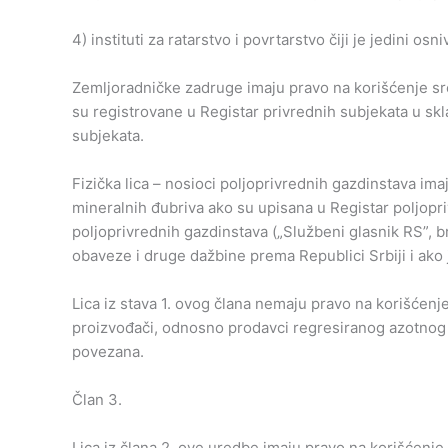
4) instituti za ratarstvo i povrtarstvo čiji je jedini osn
Zemljoradničke zadruge imaju pravo na korišćenje sr
su registrovane u Registar privrednih subjekata u sk
subjekata.
Fizička lica – nosioci poljoprivrednih gazdinstava im
mineralnih đubriva ako su upisana u Registar poljop
poljoprivrednih gazdinstava („Službeni glasnik RS”, br
obaveze i druge dažbine prema Republici Srbiji i ako
Lica iz stava 1. ovog člana nemaju pravo na korišćenj
proizvođači, odnosno prodavci regresiranog azotno
povezana.
Član 3.
Lica iz člana 2. ove uredbe imaju pravo na korišćenje