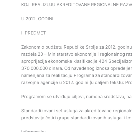
KOJI REALIZUJU AKREDITOVANE REGIONALNE RAZV
U 2012. GODINI
I. PREDMET
Zakonom o budžetu Republike Srbije za 2012. godinu („
razdela 20 – Ministarstvo ekonomije i regionalnog raz
aproprijacija ekonomske klasifikacije 424 Specijaliz
370.000.000 dinara. Od navedenog iznosa opredeljen
namenjena za realizaciju Programa za standardizovani
razvojne agencije u 2012. godini (u daljem tekstu: Pr
Programom se utvrđuju ciljevi, namena sredstava, nač
Standardizovani set usluga za akreditovane regional
predstavlja četiri grupe standardizovanih usluga, i to:
informacije;