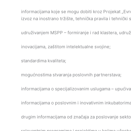
informacijama koje se mogu dobiti kroz Projekat „Ev
izvoz na inostrano tržište, tehnička pravila i tehnički s
udruživanjem MSPP – formiranje i rad klastera, udruž
inovacijama, zaštitom intelektualne svojine;
standardima kvaliteta;
mogućnostima stvaranja poslovnih partnerstava;
informacijama o specijalizovanim uslugama – upućiva
informacijama o poslovnim i inovativnim inkubatorima
drugim informacijama od značaja za poslovanje sekt
relevantnim programima i projektima u kojima učest