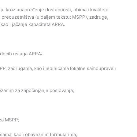
u kroz unapređenje dostupnosti, obima i kvaliteta
i preduzetništva (u daljem tekstu: MSPP), zadruge,
kao i jačanje kapaciteta ARRA.
edećih usluga ARRA:
SPP, zadrugama, kao i jedinicama lokalne samouprave i
zanim za započinjanje poslovanja;
 za MSPP;
sama, kao i obaveznim formularima;