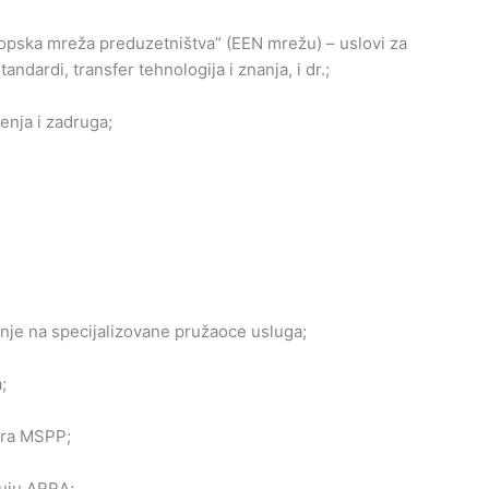
ropska mreža preduzetništva” (EEN mrežu) – uslovi za
tandardi, transfer tehnologija i znanja, i dr.;
enja i zadruga;
nje na specijalizovane pružaoce usluga;
;
ora MSPP;
vuju ARRA;