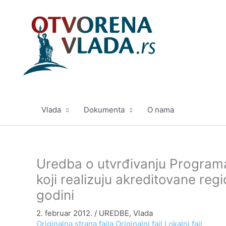
Pređi
na
sadržaj
Vlada
Dokumenta
O nama
Uredba o utvrđivanju Program
koji realizuju akreditovane reg
godini
2. februar 2012.
/
UREDBE
,
Vlada
Originalna strana fajla
Originalni fajl
Lokalni fajl