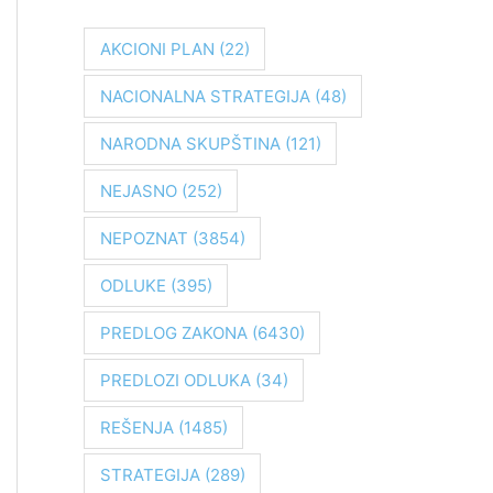
r
a
AKCIONI PLAN
(22)
g
NACIONALNA STRATEGIJA
(48)
a
z
NARODNA SKUPŠTINA
(121)
a
NEJASNO
(252)
:
NEPOZNAT
(3854)
ODLUKE
(395)
PREDLOG ZAKONA
(6430)
PREDLOZI ODLUKA
(34)
REŠENJA
(1485)
STRATEGIJA
(289)