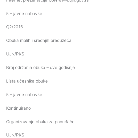
5 – javne nabavke
Q2/2016
Obuka malih i srednjih preduzeća
UJN/PKS
Broj održanih obuka – dve godišnje
Lista učesnika obuke
5 – javne nabavke
Kontinuirano
Organizovanje obuka za ponuđače
UJN/PKS