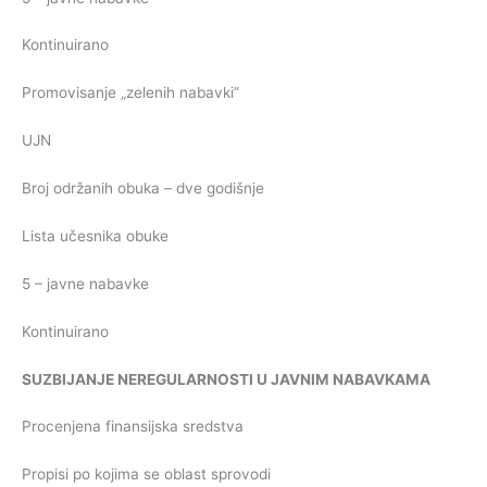
Kontinuirano
Promovisanje „zelenih nabavki”
UJN
Broj održanih obuka – dve godišnje
Lista učesnika obuke
5 – javne nabavke
Kontinuirano
SUZBIJANJE
NEREGULARNOSTI
U
JAVNIM
NABAVKAMA
Procenjena finansijska sredstva
Propisi po kojima se oblast sprovodi