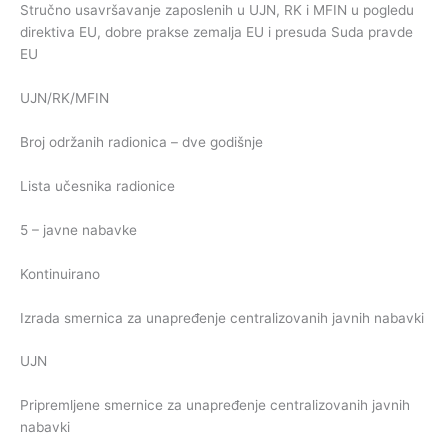
Stručno usavršavanje zaposlenih u UJN, RK i MFIN u pogledu
direktiva EU, dobre prakse zemalja EU i presuda Suda pravde
EU
UJN/RK/MFIN
Broj održanih radionica – dve godišnje
Lista učesnika radionice
5 – javne nabavke
Kontinuirano
Izrada smernica za unapređenje centralizovanih javnih nabavki
UJN
Pripremljene smernice za unapređenje centralizovanih javnih
nabavki