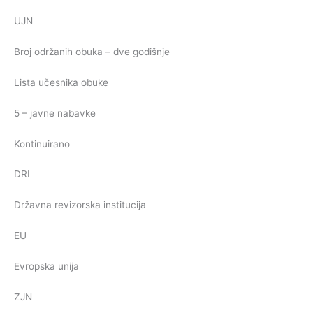
UJN
Broj održanih obuka – dve godišnje
Lista učesnika obuke
5 – javne nabavke
Kontinuirano
DRI
Državna revizorska institucija
EU
Evropska unija
ZJN