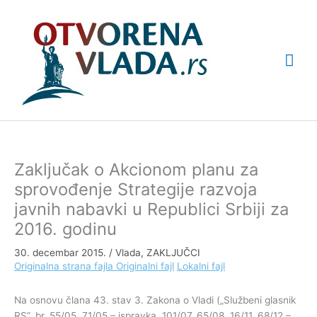
Pređi
Glav
na
sadržaj
izbo
Zaključak o Akcionom planu za
sprovođenje Strategije razvoja
javnih nabavki u Republici Srbiji za
2016. godinu
30. decembar 2015.
/
Vlada
,
ZAKLJUČCI
Originalna strana fajla
Originalni fajl
Lokalni fajl
Na osnovu člana 43. stav 3. Zakona o Vladi („Službeni glasnik
RS”, br. 55/05, 71/05 – ispravka, 101/07, 65/08, 16/11, 68/12 –