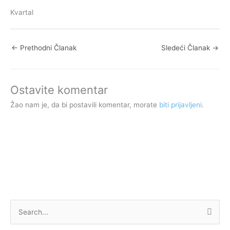
Kvartal
←
Prethodni Članak
Sledeći Članak
→
Ostavite komentar
Žao nam je, da bi postavili komentar, morate
biti prijavljeni
.
P
r