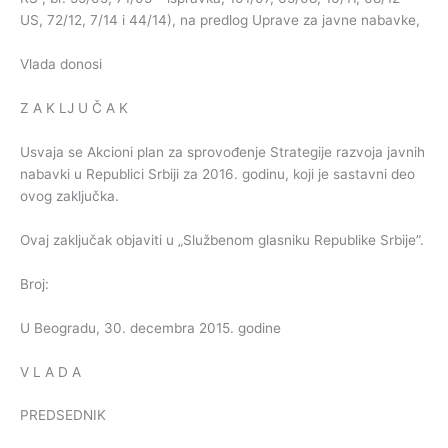
US, 72/12, 7/14 i 44/14), na predlog Uprave za javne nabavke,
Vlada donosi
Z A K LJ U Č A K
Usvaja se Akcioni plan za sprovođenje Strategije razvoja javnih
nabavki u Republici Srbiji za 2016. godinu, koji je sastavni deo
ovog zaključka.
Ovaj zaključak objaviti u „Službenom glasniku Republike Srbije”.
Broj:
U Beogradu, 30. decembra 2015. godine
V L A D A
PREDSEDNIK