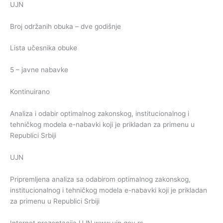
UJN
Broj održanih obuka – dve godišnje
Lista učesnika obuke
5 – javne nabavke
Kontinuirano
Analiza i odabir optimalnog zakonskog, institucionalnog i
tehničkog modela e-nabavki koji je prikladan za primenu u
Republici Srbiji
UJN
Pripremljena analiza sa odabirom optimalnog zakonskog,
institucionalnog i tehničkog modela e-nabavki koji je prikladan
za primenu u Republici Srbiji
Internet prezentacija UJN www.ujn.gov.rs