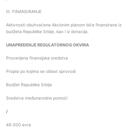
III. FINANSIRANJE
Aktivnosti obuhvaćene Akcionim planom biće finansirane iz
budžeta Republike Srbije, kao i iz donacija.
UNAPREĐENJE
REGULATORNOG
OKVIRA
Procenjena finansijska sredstva
Propisi po kojima se oblast sprovodi
Budžet Republike Srbije
Sredstva međunarodne pomoći
/
46.000 evra