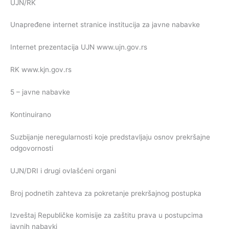
UJN/RK
Unapređene internet stranice institucija za javne nabavke
Internet prezentacija UJN www.ujn.gov.rs
RK www.kjn.gov.rs
5 – javne nabavke
Kontinuirano
Suzbijanje neregularnosti koje predstavljaju osnov prekršajne
odgovornosti
UJN/DRI i drugi ovlašćeni organi
Broj podnetih zahteva za pokretanje prekršajnog postupka
Izveštaj Republičke komisije za zaštitu prava u postupcima
javnih nabavki