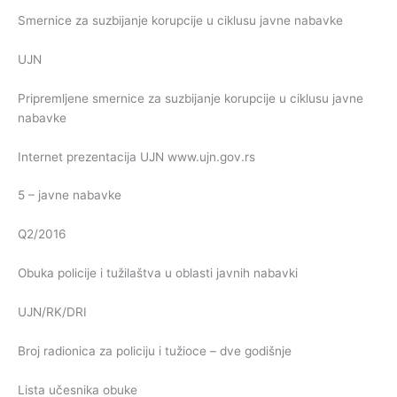
Smernice za suzbijanje korupcije u ciklusu javne nabavke
UJN
Pripremljene smernice za suzbijanje korupcije u ciklusu javne
nabavke
Internet prezentacija UJN www.ujn.gov.rs
5 – javne nabavke
Q2/2016
Obuka policije i tužilaštva u oblasti javnih nabavki
UJN/RK/DRI
Broj radionica za policiju i tužioce – dve godišnje
Lista učesnika obuke