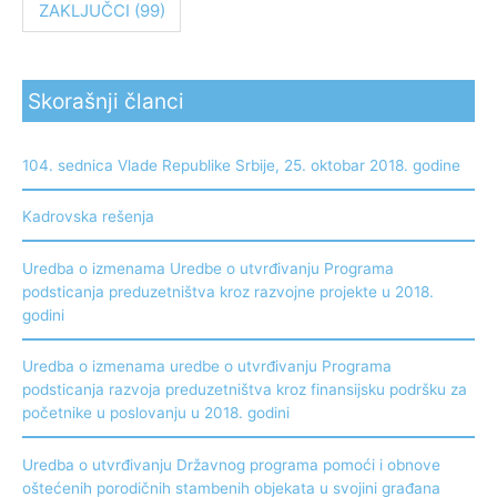
ZAKLJUČCI
(99)
Skorašnji članci
104. sednica Vlade Republike Srbije, 25. oktobar 2018. godine
Kadrovska rešenja
Uredba o izmenama Uredbe o utvrđivanju Programa
podsticanja preduzetništva kroz razvojne projekte u 2018.
godini
Uredba o izmenama uredbe o utvrđivanju Programa
podsticanja razvoja preduzetništva kroz finansijsku podršku za
početnike u poslovanju u 2018. godini
Uredba o utvrđivanju Državnog programa pomoći i obnove
oštećenih porodičnih stambenih objekata u svojini građana