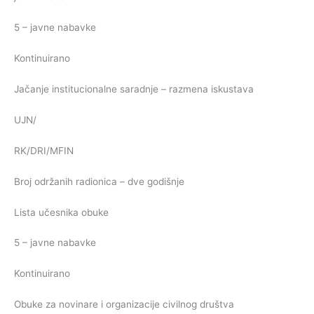
5 – javne nabavke
Kontinuirano
Jačanje institucionalne saradnje – razmena iskustava
UJN/
RK/DRI/MFIN
Broj održanih radionica – dve godišnje
Lista učesnika obuke
5 – javne nabavke
Kontinuirano
Obuke za novinare i organizacije civilnog društva