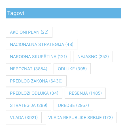
e
Tagovi
t
r
a
AKCIONI PLAN
(22)
g
NACIONALNA STRATEGIJA
(48)
a
z
NARODNA SKUPŠTINA
(121)
NEJASNO
(252)
a
:
NEPOZNAT
(3854)
ODLUKE
(395)
PREDLOG ZAKONA
(6430)
PREDLOZI ODLUKA
(34)
REŠENJA
(1485)
STRATEGIJA
(289)
UREDBE
(2957)
VLADA
(3921)
VLADA REPUBLIKE SRBIJE
(172)