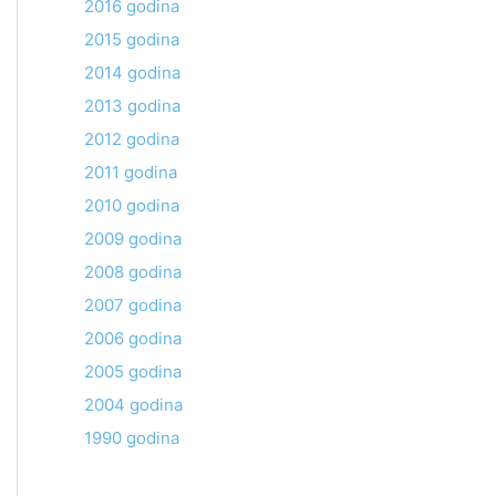
2016 godina
2015 godina
2014 godina
2013 godina
2012 godina
2011 godina
2010 godina
2009 godina
2008 godina
2007 godina
2006 godina
2005 godina
2004 godina
1990 godina