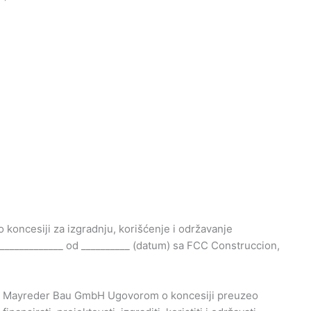
 koncesiji za izgradnju, korišćenje i održavanje
____________ od __________ (datum) sa FCC Construccion,
ine Mayreder Bau GmbH Ugovorom o koncesiji preuzeo