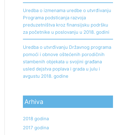
Uredba o izmenama uredbe o utvrđivanju
Programa podsticanja razvoja
preduzetništva kroz finansijsku podršku
za početnike u poslovanju u 2018. godini
Uredba o utvrđivanju Državnog programa
pomoći i obnove oštećenih porodičnih
stambenih objekata u svojini građana
usled dejstva poplava i grada u julu i
avgustu 2018. godine
Arhiva
2018 godina
2017 godina