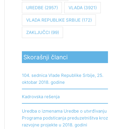
UREDBE
(2957)
VLADA
(3921)
VLADA REPUBLIKE SRBIJE
(172)
ZAKLJUČCI
(99)
Skorašnji članci
104. sednica Vlade Republike Srbije, 25.
oktobar 2018. godine
Kadrovska rešenja
Uredba o izmenama Uredbe o utvrđivanju
Programa podsticanja preduzetništva kroz
razvojne projekte u 2018. godini