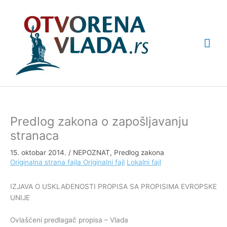
Pređi
Glav
na
sadržaj
izbo
Predlog zakona o zapošljavanju
stranaca
15. oktobar 2014.
/
NEPOZNAT
,
Predlog zakona
Originalna strana fajla
Originalni fajl
Lokalni fajl
IZJAVA O USKLAĐENOSTI PROPISA SA PROPISIMA EVROPSKE
UNIJE
Ovlašćeni predlagač propisa – Vlada