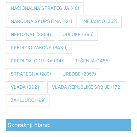
g
NACIONALNA STRATEGIJA
(48)
a
z
NARODNA SKUPŠTINA
(121)
NEJASNO
(252)
a
:
NEPOZNAT
(3854)
ODLUKE
(395)
PREDLOG ZAKONA
(6430)
PREDLOZI ODLUKA
(34)
REŠENJA
(1485)
STRATEGIJA
(289)
UREDBE
(2957)
VLADA
(3921)
VLADA REPUBLIKE SRBIJE
(172)
ZAKLJUČCI
(99)
Skorašnji članci