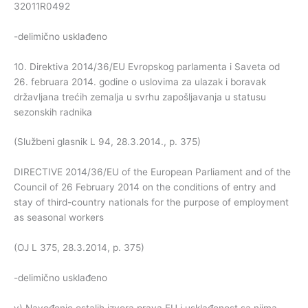
32011R0492
-delimično usklađeno
10. Direktiva 2014/36/EU Evropskog parlamenta i Saveta od
26. februara 2014. godine o uslovima za ulazak i boravak
državljana trećih zemalja u svrhu zapošljavanja u statusu
sezonskih radnika
(Službeni glasnik L 94, 28.3.2014., p. 375)
DIRECTIVE 2014/36/EU of the European Parliament and of the
Council of 26 February 2014 on the conditions of entry and
stay of third-country nationals for the purpose of employment
as seasonal workers
(OJ L 375, 28.3.2014, p. 375)
-delimično usklađeno
v) Navođenje ostalih izvora prava EU i usklađenost sa njima