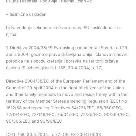
usluga i kapitala, Poglavlje I Radnici, član 45
– delimično usklađen
b) Navođenje sekundarnih izvora prava EU i usklađenost sa
njima
1. Direktiva 2004/38/ES Evropskog parlamenta i Saveta od 29.
aprila 2004. godine o pravu državljana Unije i članova njihovih
porodica na slobodu kretanja i boravka na teritoriji država
članica (Službeni glasnik L 158, 30.4.2004, p. 77)
Directive 2004/38/EC of the European Parliament and of the
Council of 29 April 2004 on the right of citizens of the Union
and their family members to move and reside freely within the
territory of the Member States amending Regulation (EEC) No
1612/68 and repealing Directives 64/221/EEC, 68/360/EEC,
72/194/EEC, 73/148/EEC, 75/34/EEC, 75/35/EEC, 90/364/EEC,
90/365/EEC and 93/96/EEC
(OJ L 158, 30.4.2004, p. 77) CELEX 2004L0038