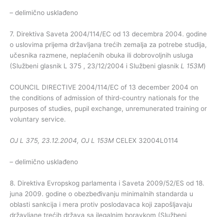
– delimično usklađeno
7. Direktiva Saveta 2004/114/EC od 13 decembra 2004. godine
o uslovima prijema državljana trećih zemalja za potrebe studija,
učesnika razmene, neplaćenih obuka ili dobrovoljnih usluga
(Službeni glasnik L 375 , 23/12/2004 i Službeni glasnik
L 153M
)
COUNCIL DIRECTIVE 2004/114/EC of 13 december 2004 on
the conditions of admission of third-country nationals for the
purposes of studies, pupil exchange, unremunerated training or
voluntary service.
OJ L 375, 23.12.2004, OJ L 153M
CELEX 32004L0114
– delimično usklađeno
8. Direktiva Evropskog parlamenta i Saveta 2009/52/ES od 18.
juna 2009. godine o obezbeđivanju minimalnih standarda u
oblasti sankcija i mera protiv poslodavaca koji zapošljavaju
državljane trećih država sa ilegalnim boravkom (Službeni