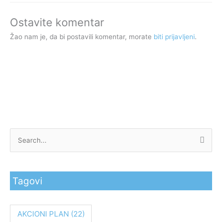
Ostavite komentar
Žao nam je, da bi postavili komentar, morate
biti prijavljeni
.
P
r
e
Tagovi
t
r
a
AKCIONI PLAN
(22)