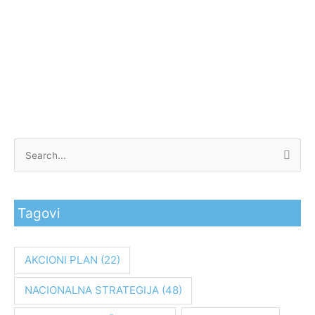
P
r
e
Tagovi
t
r
a
AKCIONI PLAN
(22)
g
NACIONALNA STRATEGIJA
(48)
a
z