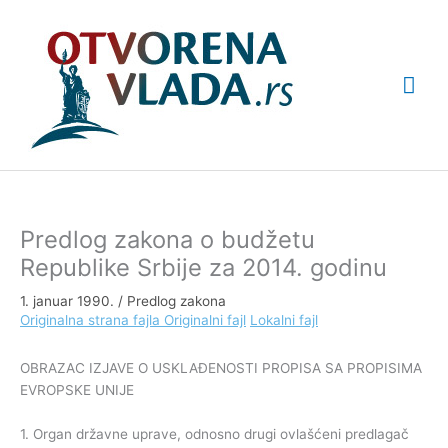
Pređi
Glav
na
sadržaj
izbo
Predlog zakona o budžetu
Republike Srbije za 2014. godinu
1. januar 1990.
/
Predlog zakona
Originalna strana fajla
Originalni fajl
Lokalni fajl
OBRAZAC IZJAVE O USKLAĐENOSTI PROPISA SA PROPISIMA
EVROPSKE UNIJE
1. Organ državne uprave, odnosno drugi ovlašćeni predlagač