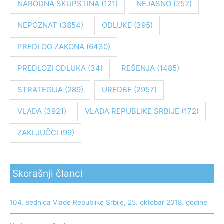
NARODNA SKUPŠTINA
(121)
NEJASNO
(252)
a
:
NEPOZNAT
(3854)
ODLUKE
(395)
PREDLOG ZAKONA
(6430)
PREDLOZI ODLUKA
(34)
REŠENJA
(1485)
STRATEGIJA
(289)
UREDBE
(2957)
VLADA
(3921)
VLADA REPUBLIKE SRBIJE
(172)
ZAKLJUČCI
(99)
Skorašnji članci
104. sednica Vlade Republike Srbije, 25. oktobar 2018. godine