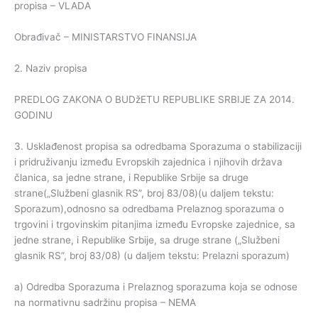
propisa – VLADA
Obrađivač – MINISTARSTVO FINANSIJA
2. Naziv propisa
PREDLOG ZAKONA O BUDžETU REPUBLIKE SRBIJE ZA 2014.
GODINU
3. Usklađenost propisa sa odredbama Sporazuma o stabilizaciji
i pridruživanju između Evropskih zajednica i njihovih država
članica, sa jedne strane, i Republike Srbije sa druge
strane(„Službeni glasnik RS”, broj 83/08)(u daljem tekstu:
Sporazum),odnosno sa odredbama Prelaznog sporazuma o
trgovini i trgovinskim pitanjima između Evropske zajednice, sa
jedne strane, i Republike Srbije, sa druge strane („Službeni
glasnik RS”, broj 83/08) (u daljem tekstu: Prelazni sporazum)
a) Odredba Sporazuma i Prelaznog sporazuma koja se odnose
na normativnu sadržinu propisa – NEMA