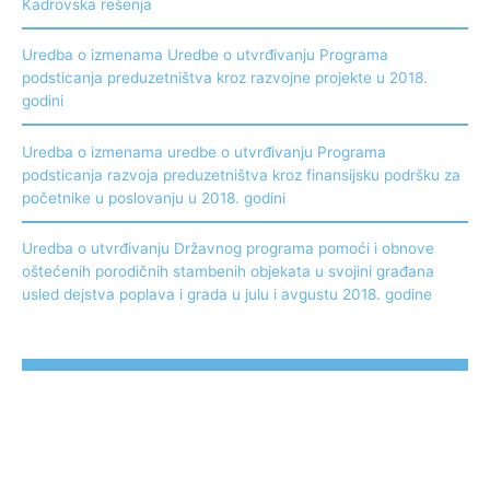
Kadrovska rešenja
Uredba o izmenama Uredbe o utvrđivanju Programa
podsticanja preduzetništva kroz razvojne projekte u 2018.
godini
Uredba o izmenama uredbe o utvrđivanju Programa
podsticanja razvoja preduzetništva kroz finansijsku podršku za
početnike u poslovanju u 2018. godini
Uredba o utvrđivanju Državnog programa pomoći i obnove
oštećenih porodičnih stambenih objekata u svojini građana
usled dejstva poplava i grada u julu i avgustu 2018. godine
Arhiva
2018 godina
2017 godina