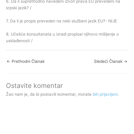
6. Da li suprethodno navedeni izvori prava EU prevedeni na
srpski jezik? /
7. Da li je propis preveden na neki službeni jezik EU?- NIJE
8. Učešće konsultanata u izradi propisai njihovo mišljenje o
usklađenosti /
←
Prethodni Članak
Sledeći Članak
→
Ostavite komentar
Žao nam je, da bi postavili komentar, morate
biti prijavljeni
.