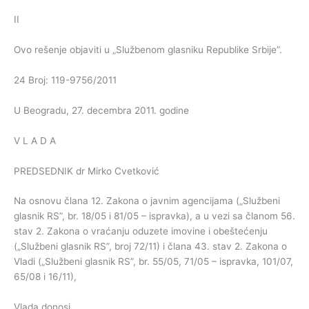
II
Ovo rešenje objaviti u „Službenom glasniku Republike Srbije”.
24 Broj: 119-9756/2011
U Beogradu, 27. decembra 2011. godine
V L A D A
PREDSEDNIK dr Mirko Cvetković
Na osnovu člana 12. Zakona o javnim agencijama („Službeni
glasnik RS”, br. 18/05 i 81/05 – ispravka), a u vezi sa članom 56.
stav 2. Zakona o vraćanju oduzete imovine i obeštećenju
(„Službeni glasnik RS”, broj 72/11) i člana 43. stav 2. Zakona o
Vladi („Službeni glasnik RS”, br. 55/05, 71/05 – ispravka, 101/07,
65/08 i 16/11),
Vlada donosi