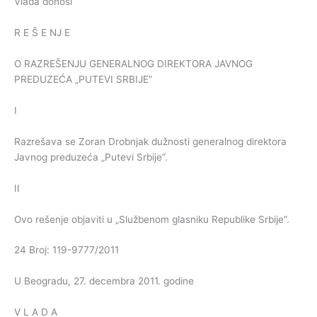
Vlada donosi
R E Š E NJ E
O RAZREŠENJU GENERALNOG DIREKTORA JAVNOG
PREDUZEĆA „PUTEVI SRBIJE”
I
Razrešava se Zoran Drobnjak dužnosti generalnog direktora
Javnog preduzeća „Putevi Srbije”.
II
Ovo rešenje objaviti u „Službenom glasniku Republike Srbije”.
24 Broj: 119-9777/2011
U Beogradu, 27. decembra 2011. godine
V L A D A