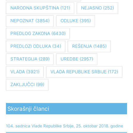
z
NARODNA SKUPŠTINA
(121)
NEJASNO
(252)
a
:
NEPOZNAT
(3854)
ODLUKE
(395)
PREDLOG ZAKONA
(6430)
PREDLOZI ODLUKA
(34)
REŠENJA
(1485)
STRATEGIJA
(289)
UREDBE
(2957)
VLADA
(3921)
VLADA REPUBLIKE SRBIJE
(172)
ZAKLJUČCI
(99)
Skorašnji članci
104. sednica Vlade Republike Srbije, 25. oktobar 2018. godine