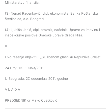
Ministarstvu finansija,
(3) Nenad Radenković, dipl. ekonomista, Banka Poštanska
štedionica, a.d. Beograd,
(4) Ljubiša Janić, dipl. pravnik, načelnik Uprave za imovinu i
inspekcijske poslove Gradske uprave Grada Niša.
II
Ovo rešenje objaviti u „Službenom glasniku Republike Srbije”.
24 Broj: 119-10053/2011
U Beogradu, 27. decembra 2011. godine
V L A D A
PREDSEDNIK dr Mirko Cvetković