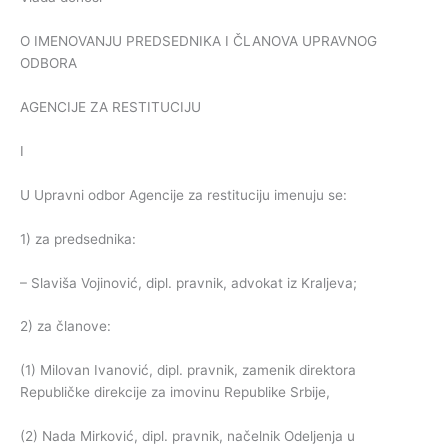
O IMENOVANJU PREDSEDNIKA I ČLANOVA UPRAVNOG
ODBORA
AGENCIJE ZA RESTITUCIJU
I
U Upravni odbor Agencije za restituciju imenuju se:
1) za predsednika:
– Slaviša Vojinović, dipl. pravnik, advokat iz Kraljeva;
2) za članove:
(1) Milovan Ivanović, dipl. pravnik, zamenik direktora
Republičke direkcije za imovinu Republike Srbije,
(2) Nada Mirković, dipl. pravnik, načelnik Odeljenja u