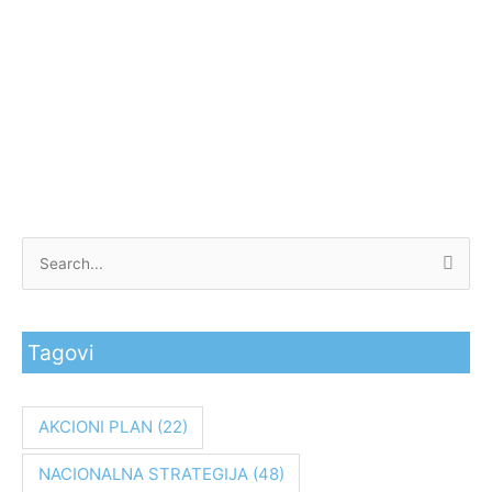
P
r
e
Tagovi
t
r
a
AKCIONI PLAN
(22)
g
NACIONALNA STRATEGIJA
(48)
a