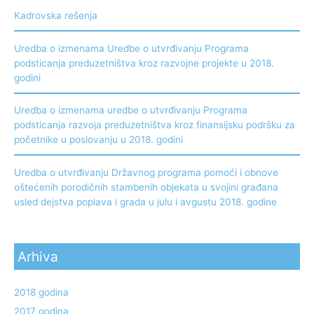
Kadrovska rešenja
Uredba o izmenama Uredbe o utvrđivanju Programa
podsticanja preduzetništva kroz razvojne projekte u 2018.
godini
Uredba o izmenama uredbe o utvrđivanju Programa
podsticanja razvoja preduzetništva kroz finansijsku podršku za
početnike u poslovanju u 2018. godini
Uredba o utvrđivanju Državnog programa pomoći i obnove
oštećenih porodičnih stambenih objekata u svojini građana
usled dejstva poplava i grada u julu i avgustu 2018. godine
Arhiva
2018 godina
2017 godina