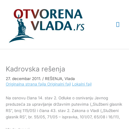
Pređi
Glav
na
sadržaj
izbo
Kadrovska rešenja
27. decembar 2011.
/
REŠENJA
,
Vlada
Originalna strana fajla
Originalni fajl
Lokalni fajl
Na osnovu člana 14. stav 2. Odluke o osnivanju Javnog
preduzeća za upravljanje državnim putevima („Službeni glasnik
RS”, broj 115/05) i člana 43. stav 2. Zakona o Vladi („Službeni
glasnik RS”, br. 55/05, 71/05 – ispravka, 101/07, 65/08 i 16/11),