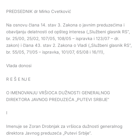
PREDSEDNIK dr Mirko Cvetković
Na osnovu člana 14. stav 3. Zakona o javnim preduzećima i
obavljanju delatnosti od opšteg interesa („Službeni glasnik RS”,
br. 25/00, 25/02, 107/05, 108/05 – ispravka i 123/07 – dr.
zakon) i člana 43. stav 2. Zakona o Vladi („Službeni glasnik RS”,
br. 55/05, 71/05 – ispravka, 101/07, 65/08 i 16/11),
Vlada donosi
R E Š E NJ E
O IMENOVANJU VRŠIOCA DUŽNOSTI GENERALNOG
DIREKTORA JAVNOG PREDUZEĆA „PUTEVI SRBIJE”
I
Imenuje se Zoran Drobnjak za vršioca dužnosti generalnog
direktora Javnog preduzeća „Putevi Srbije”.