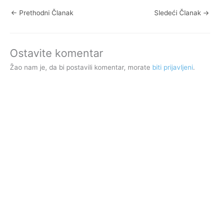
←
Prethodni Članak
Sledeći Članak
→
Ostavite komentar
Žao nam je, da bi postavili komentar, morate
biti prijavljeni
.