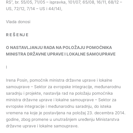
RS”, br. 55/05, 71/05 – ispravka, 101/07, 65/08, 16/11, 68/12 –
US, 72/12, 7/14 – US i 44/14),
Vlada donosi
R
E
Š
E
NJ
E
O
NASTAVLJANJU
RADA
NA
POLOŽAJU
POMOĆNIKA
MINISTRA
DRŽAVNE
UPRAVE
I
LOKALNE
SAMOUPRAVE
I
Irena Posin, pomoćnik ministra državne uprave i lokalne
samouprave – Sektor za evropske integracije, međunarodnu
saradnju i projekte, nastavlja rad na položaju pomoćnika
ministra državne uprave i lokalne samouprave – Sektor za
evropske integracije i međunarodnu saradnju, do isteka
vremena na koje je postavljena na položaj 23. decembra 2014.
godine, zbog promene u unutrašnjem uređenju Ministarstva
državne uprave i lokalne samouprave.