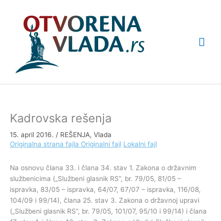
Pređi
Glav
na
sadržaj
izbo
Kadrovska rešenja
15. april 2016.
/
REŠENJA
,
Vlada
Originalna strana fajla
Originalni fajl
Lokalni fajl
Na osnovu člana 33. i člana 34. stav 1. Zakona o državnim
službenicima („Službeni glasnik RS”, br. 79/05, 81/05 –
ispravka, 83/05 – ispravka, 64/07, 67/07 – ispravka, 116/08,
104/09 i 99/14), člana 25. stav 3. Zakona o državnoj upravi
(„Službeni glasnik RS”, br. 79/05, 101/07, 95/10 i 99/14) i člana