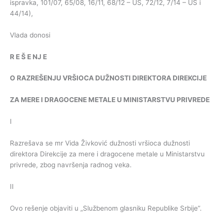
ispravka, 101/07, 65/08, 16/11, 68/12 – US, 72/12, 7/14 – US i
44/14),
Vlada donosi
R
E
Š
E
NJ
E
O
RAZREŠENJU
VRŠIOCA
DUŽNOSTI
DIREKTORA
DIREKCIJE
ZA
MERE
I
DRAGOCENE
METALE
U
MINISTARSTVU
PRIVREDE
I
Razrešava se mr Vida Živković dužnosti vršioca dužnosti
direktora Direkcije za mere i dragocene metale u Ministarstvu
privrede, zbog navršenja radnog veka.
II
Ovo rešenje objaviti u „Službenom glasniku Republike Srbije”.