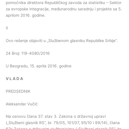
pomoćnika direktora Republičkog zavoda za statistiku – Sektor
za evropske integracije, međunarodnu saradnju i projekte sa 5.
aprilom 2016. godine.
II
Ovo rešenje objaviti u „Službenom glasniku Republike Srbije”.
24 Broj: 119-4080/2016
U Beogradu, 15. aprila 2016. godine
V
L
A
D
A
PREDSEDNIK
Aleksandar Vučić
Na osnovu člana 37. stav 3. Zakona o državnoj upravi
(„Službeni glasnik RS”, br. 79/05, 101/07, 95/10 i 99/14), člana