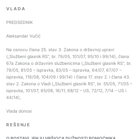
V
L
A
D
A
PREDSEDNIK
Aleksandar Vučić
Na osnovu člana 25. stav 3. Zakona o državnoj upravi
(„Službeni glasnik RS”, br. 79/05, 101/07, 95/10 i 99/14), člana
67a Zakona o državnim službenicima („Službeni glasnik RS”, br.
79/05, 81/05 – ispravka, 83/05 – ispravka, 64/07, 67/07 –
ispravka, 116/08, 104/09 i 99/14) i člana 17. stav 2. i člana 43.
stav 2. Zakona o Vladi („Službeni glasnik RS”, br. 55/05, 71/05 –
ispravka, 101/07, 65/08, 16/11, 68/12 – US, 72/12, 7/14 – US i
44/14),
Vlada donosi
R
E
Š
E
NJ
E
O
POSTAVLJENJU
VRŠIOCA
DUŽNOSTI
POMOĆNIKA