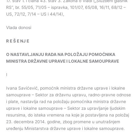
17. stav 1. i člana 43. stav 3. Zakona o Vladi („Službeni glasnik
RS”, br. 55/05, 71/05 – ispravka, 101/07, 65/08, 16/11, 68/12 –
US, 72/12, 7/14 – US i 44/14),
Vlada donosi
R
E
Š
E
NJ
E
O
NASTAVLJANJU
RADA
NA
POLOŽAJU
POMOĆNIKA
MINISTRA
DRŽAVNE
UPRAVE
I
LOKALNE
SAMOUPRAVE
I
Ivana Savićević, pomoćnik ministra državne uprave i lokalne
samouprave – Sektor za državnu upravu, radno-pravne odnose
i plate, nastavlja rad na položaju pomoćnika ministra državne
uprave i lokalne samouprave – Sektor za upravljanje ljudskim
resursima, do isteka vremena na koje je postavljena na položaj
23. decembra 2014. godine, zbog promene u unutrašnjem
uređenju Ministarstva državne uprave i lokalne samouprave.