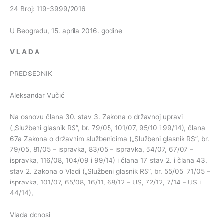
24 Broj: 119-3999/2016
U Beogradu, 15. aprila 2016. godine
V
L
A
D
A
PREDSEDNIK
Aleksandar Vučić
Na osnovu člana 30. stav 3. Zakona o državnoj upravi
(„Službeni glasnik RS”, br. 79/05, 101/07, 95/10 i 99/14), člana
67a Zakona o državnim službenicima („Službeni glasnik RS”, br.
79/05, 81/05 – ispravka, 83/05 – ispravka, 64/07, 67/07 –
ispravka, 116/08, 104/09 i 99/14) i člana 17. stav 2. i člana 43.
stav 2. Zakona o Vladi („Službeni glasnik RS”, br. 55/05, 71/05 –
ispravka, 101/07, 65/08, 16/11, 68/12 – US, 72/12, 7/14 – US i
44/14),
Vlada donosi