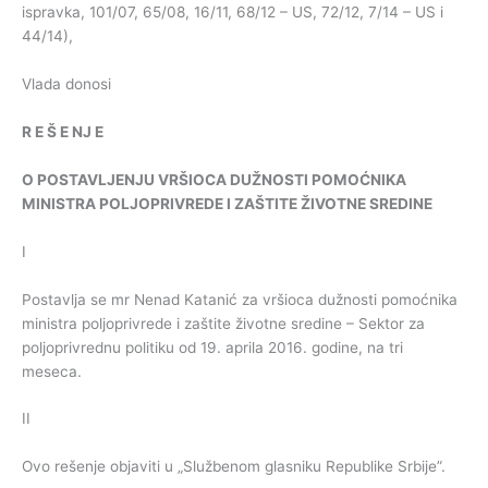
ispravka, 101/07, 65/08, 16/11, 68/12 – US, 72/12, 7/14 – US i
44/14),
Vlada donosi
R
E
Š
E
NJ
E
O
POSTAVLJENJU
VRŠIOCA
DUŽNOSTI
POMOĆNIKA
MINISTRA
POLJOPRIVREDE
I
ZAŠTITE
ŽIVOTNE
SREDINE
I
Postavlja se mr Nenad Katanić za vršioca dužnosti pomoćnika
ministra poljoprivrede i zaštite životne sredine – Sektor za
poljoprivrednu politiku od 19. aprila 2016. godine, na tri
meseca.
II
Ovo rešenje objaviti u „Službenom glasniku Republike Srbije”.