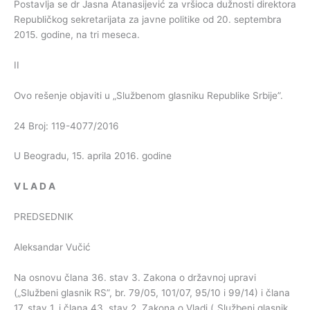
Postavlja se dr Jasna Atanasijević za vršioca dužnosti direktora
Republičkog sekretarijata za javne politike od 20. septembra
2015. godine, na tri meseca.
II
Ovo rešenje objaviti u „Službenom glasniku Republike Srbije”.
24 Broj: 119-4077/2016
U Beogradu, 15. aprila 2016. godine
V
L
A
D
A
PREDSEDNIK
Aleksandar Vučić
Na osnovu člana 36. stav 3. Zakona o državnoj upravi
(„Službeni glasnik RS”, br. 79/05, 101/07, 95/10 i 99/14) i člana
17. stav 1. i člana 43. stav 2. Zakona o Vladi („Službeni glasnik