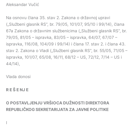
Aleksandar Vučić
Na osnovu člana 35. stav 2. Zakona o državnoj upravi
(„Službeni glasnik RS”, br. 79/05, 101/07, 95/10 i 99/14), člana
67a Zakona o državnim službenicima („Službeni glasnik RS”, br.
79/05, 81/05 – ispravka, 83/05 – ispravka, 64/07, 67/07 –
ispravka, 116/08, 104/09 i 99/14) i člana 17. stav 2. i člana 43.
stav 2. Zakona o Vladi („Službeni glasnik RS”, br. 55/05, 71/05 –
ispravka, 101/07, 65/08, 16/11, 68/12 – US, 72/12, 7/14 – US i
44/14),
Vlada donosi
R
E
Š
E
NJ
E
O
POSTAVLJENJU
VRŠIOCA
DUŽNOSTI
DIREKTORA
REPUBLIČKOG
SEKRETARIJATA
ZA
JAVNE
POLITIKE
I