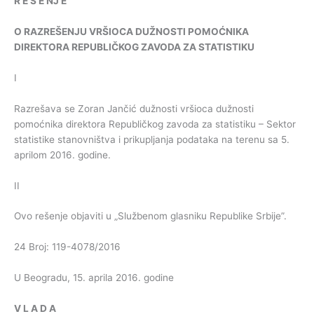
R
E
Š
E
NJ
E
O
RAZREŠENJU
VRŠIOCA
DUŽNOSTI
POMOĆNIKA
DIREKTORA
REPUBLIČKOG
ZAVODA
ZA
STATISTIKU
I
Razrešava se Zoran Jančić dužnosti vršioca dužnosti
pomoćnika direktora Republičkog zavoda za statistiku – Sektor
statistike stanovništva i prikupljanja podataka na terenu sa 5.
aprilom 2016. godine.
II
Ovo rešenje objaviti u „Službenom glasniku Republike Srbije”.
24 Broj: 119-4078/2016
U Beogradu, 15. aprila 2016. godine
V
L
A
D
A