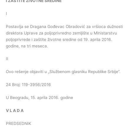
I
ZAŠTITE
ŽIVOTNE
SREDINE
I
Postavlja se Dragana Gođevac Obradović za vršioca dužnosti
direktora Uprave za poljoprivredno zemljište u Ministarstvu
poljoprivrede i zaštite životne sredine od 19. aprila 2016.
godine, na tri meseca.
II
Ovo rešenje objaviti u „Službenom glasniku Republike Srbije”.
24 Broj: 119-3956/2016
U Beogradu, 15. aprila 2016. godine
V
L
A
D
A
PREDSEDNIK