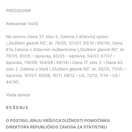
PREDSEDNIK
Aleksandar Vučić
Na osnovu člana 37. stav 3. Zakona o državnoj upravi
(„Službeni glasnik RS”, br. 79/05, 101/07, 95/10 i 99/14), člana
67a Zakona o državnim službenicima („Službeni glasnik RS”, br.
79/05, 81/05 – ispravka, 83/05 – ispravka, 64/07, 67/07 –
ispravka, 116/08, 104/09 i 99/14) i člana 17. stav 2. i člana 43.
stav 2. Zakona o Vladi („Službeni glasnik RS”, br. 55/05, 71/05 –
ispravka, 101/07, 65/08, 16/11, 68/12 – US, 72/12, 7/14 – US i
44/14),
Vlada donosi
R
E
Š
E
NJ
E
O
POSTAVLJENJU
VRŠIOCA
DUŽNOSTI
POMOĆNIKA
DIREKTORA
REPUBLIČKOG
ZAVODA
ZA
STATISTIKU