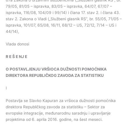
67a Zakona o državnim službenicima („Službeni glasnik RS”, br.
79/05, 81/05 – ispravka, 83/05 – ispravka, 64/07, 67/07 –
ispravka, 116/08, 104/09 i 99/14) i člana 17. stav 2. i člana 43.
stav 2. Zakona o Vladi („Službeni glasnik RS”, br. 55/05, 71/05 –
ispravka, 101/07, 65/08, 16/11, 68/12 – US, 72/12, 7/14 – US i
44/14),
Vlada donosi
R
E
Š
E
NJ
E
O
POSTAVLJENJU
VRŠIOCA
DUŽNOSTI
POMOĆNIKA
DIREKTORA
REPUBLIČKOG
ZAVODA
ZA
STATISTIKU
I
Postavlja se Slavko Kapuran za vršioca dužnosti pomoćnika
direktora Republičkog zavoda za statistiku – Sektor za
evropske integracije, međunarodnu saradnju i upravljanje
projektima od 6. aprila 2016. godine, na šest meseci.