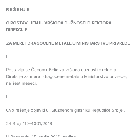
R
E
Š
E
NJ
E
O
POSTAVLJENJU
VRŠIOCA
DUŽNOSTI
DIREKTORA
DIREKCIJE
ZA
MERE
I
DRAGOCENE
METALE
U
MINISTARSTVU
PRIVREDE
I
Postavlja se Čedomir Belić za vršioca dužnosti direktora
Direkcije za mere i dragocene metale u Ministarstvu privrede,
na šest meseci.
II
Ovo rešenje objaviti u „Službenom glasniku Republike Srbije”.
24 Broj: 119-4001/2016
U Beogradu, 15. aprila 2016. godine