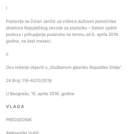
I
Postavlja se Zoran Jančić za vršioca dužnosti pomoćnika
direktora Republičkog zavoda za statistiku – Sektor opštih
poslova i prikupljanja podataka na terenu od 6. aprila 2016.
godine, na šest meseci.
II
Ovo rešenje objaviti u „Službenom glasniku Republike Srbije”.
24 Broj: 119-4070/2016
U Beogradu, 15. aprila 2016. godine
V
L
A
D
A
PREDSEDNIK
Aleksandar Vučić