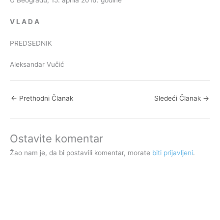
V
L
A
D
A
PREDSEDNIK
Aleksandar Vučić
←
Prethodni Članak
Sledeći Članak
→
Ostavite komentar
Žao nam je, da bi postavili komentar, morate
biti prijavljeni
.