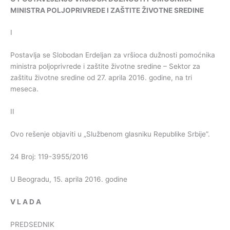
MINISTRA
POLJOPRIVREDE
I
ZAŠTITE
ŽIVOTNE
SREDINE
I
Postavlja se Slobodan Erdeljan za vršioca dužnosti pomoćnika
ministra poljoprivrede i zaštite životne sredine – Sektor za
zaštitu životne sredine od 27. aprila 2016. godine, na tri
meseca.
II
Ovo rešenje objaviti u „Službenom glasniku Republike Srbije”.
24 Broj: 119-3955/2016
U Beogradu, 15. aprila 2016. godine
V
L
A
D
A
PREDSEDNIK