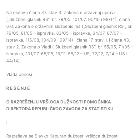
Na osnovu člana 37. stav 3. Zakona o državnoj upravi
(„Službeni glasnik RS”, br. 79/05, 101/07, 95/10 i 99/14), člana
67a Zakona o državnim službenicima („Službeni glasnik RS”, br.
79/05, 81/05 – ispravka, 83/05 – ispravka, 64/07, 67/07 –
ispravka, 116/08, 104/09 i 99/14) i člana 17. stav 1. i člana 43.
stav 2. Zakona o Vladi („Službeni glasnik RS”, br. 55/05, 71/05 –
ispravka, 101/07, 65/08, 16/11, 68/12 – US, 72/12, 7/14 – US i
44/14),
Vlada donosi
R
E
Š
E
NJ
E
O
RAZREŠENJU
VRŠIOCA
DUŽNOSTI
POMOĆNIKA
DIREKTORA
REPUBLIČKOG
ZAVODA
ZA
STATISTIKU
I
Razrešava se Slavko Kapuran dužnosti vršioca dužnosti