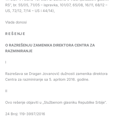
RS”, br. 55/05, 71/05 – ispravka, 101/07, 65/08, 16/11, 68/12 –
US, 72/12, 7/14 – US i 44/14),
Vlada donosi
R
E
Š
E
NJ
E
O
RAZREŠENJU
ZAMENIKA
DIREKTORA
CENTRA
ZA
RAZMINIRANJE
I
Razrešava se Dragan Jovanović dužnosti zamenika direktora
Centra za razminiranje sa 5. aprilom 2016. godine.
II
Ovo rešenje objaviti u „Službenom glasniku Republike Srbije”.
24 Broj: 119-3997/2016