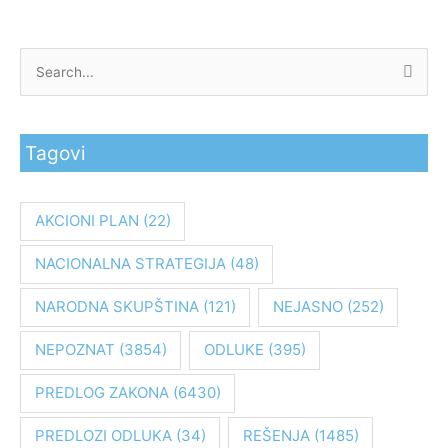
P
r
e
Tagovi
t
r
a
AKCIONI PLAN
(22)
g
NACIONALNA STRATEGIJA
(48)
a
z
NARODNA SKUPŠTINA
(121)
NEJASNO
(252)
a
:
NEPOZNAT
(3854)
ODLUKE
(395)
PREDLOG ZAKONA
(6430)
PREDLOZI ODLUKA
(34)
REŠENJA
(1485)