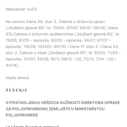
Aleksandar Vučić
Na osnovu člana 30. stav 3. Zakona o državnoj upravi
(„Službeni glasnik RS”, br. 79/05, 101/07, 95/10 i 99/14), člana
67a Zakona o državnim službenicima („Službeni glasnik RS”, br.
79/05, 81/05 – ispravka, 83/05 – ispravka, 64/07, 67/07 –
ispravka, 116/08, 104/09 i 99/14) i člana 17. stav 2. i člana 43.
stav 2. Zakona o Vladi („Službeni glasnik RS”, br. 55/05, 71/05 –
ispravka, 101/07, 65/08, 16/11, 68/12 – US, 72/12, 7/14 – US i
44/14),
Vlada donosi
R
E
Š
E
NJ
E
O
POSTAVLJENJU
VRŠIOCA
DUŽNOSTI
DIREKTORA
UPRAVE
ZA
POLJOPRIVREDNO
ZEMLJIŠTE
U
MINISTARSTVU
POLJOPRIVREDE