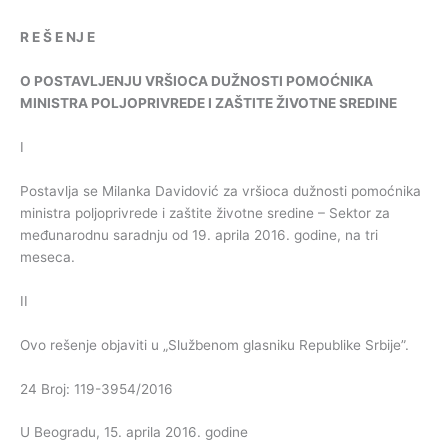
R
E
Š
E
NJ
E
O
POSTAVLJENJU
VRŠIOCA
DUŽNOSTI
POMOĆNIKA
MINISTRA
POLJOPRIVREDE
I
ZAŠTITE
ŽIVOTNE
SREDINE
I
Postavlja se Milanka Davidović za vršioca dužnosti pomoćnika
ministra poljoprivrede i zaštite životne sredine – Sektor za
međunarodnu saradnju od 19. aprila 2016. godine, na tri
meseca.
II
Ovo rešenje objaviti u „Službenom glasniku Republike Srbije”.
24 Broj: 119-3954/2016
U Beogradu, 15. aprila 2016. godine