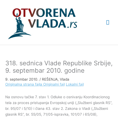
Pređi
Glav
na
sadržaj
izbo
318. sednica Vlade Republike Srbije,
9. septembar 2010. godine
9. septembar 2010.
/
REŠENJA
,
Vlada
Originalna strana fajla
Originalni fajl
Lokalni fajl
Na osnovu tačke 7. stav 1. Odluke o osnivanju Koordinacionog
tela za proces pristupanja Evropskoj uniji („Službeni glasnik RS”,
br. 95/07 i 5/10) i člana 43. stav 2. Zakona o Vladi („Službeni
glasnik RS”, br. 55/05, 71/05-ispravka, 101/07 i 65/08),