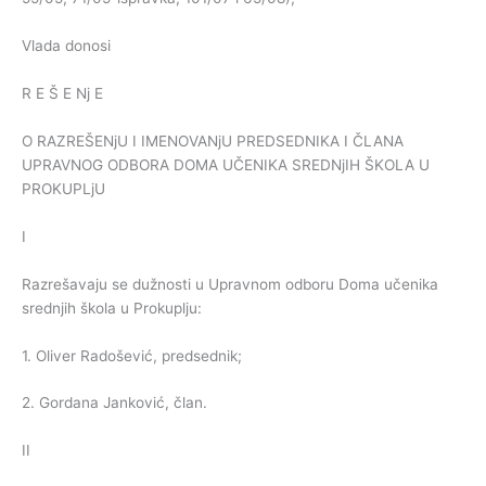
Vlada donosi
R E Š E Nj E
O RAZREŠENjU I IMENOVANjU PREDSEDNIKA I ČLANA
UPRAVNOG ODBORA DOMA UČENIKA SREDNjIH ŠKOLA U
PROKUPLjU
I
Razrešavaju se dužnosti u Upravnom odboru Doma učenika
srednjih škola u Prokuplju:
1. Oliver Radošević, predsednik;
2. Gordana Janković, član.
II