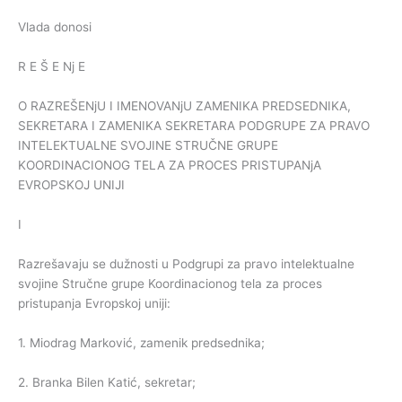
Vlada donosi
R E Š E Nj E
O RAZREŠENjU I IMENOVANjU ZAMENIKA PREDSEDNIKA,
SEKRETARA I ZAMENIKA SEKRETARA PODGRUPE ZA PRAVO
INTELEKTUALNE SVOJINE STRUČNE GRUPE
KOORDINACIONOG TELA ZA PROCES PRISTUPANjA
EVROPSKOJ UNIJI
I
Razrešavaju se dužnosti u Podgrupi za pravo intelektualne
svojine Stručne grupe Koordinacionog tela za proces
pristupanja Evropskoj uniji:
1. Miodrag Marković, zamenik predsednika;
2. Branka Bilen Katić, sekretar;