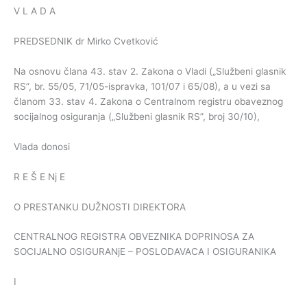
V L A D A
PREDSEDNIK dr Mirko Cvetković
Na osnovu člana 43. stav 2. Zakona o Vladi („Službeni glasnik
RS”, br. 55/05, 71/05-ispravka, 101/07 i 65/08), a u vezi sa
članom 33. stav 4. Zakona o Centralnom registru obaveznog
socijalnog osiguranja („Službeni glasnik RS”, broj 30/10),
Vlada donosi
R E Š E Nj E
O PRESTANKU DUŽNOSTI DIREKTORA
CENTRALNOG REGISTRA OBVEZNIKA DOPRINOSA ZA
SOCIJALNO OSIGURANjE – POSLODAVACA I OSIGURANIKA
I