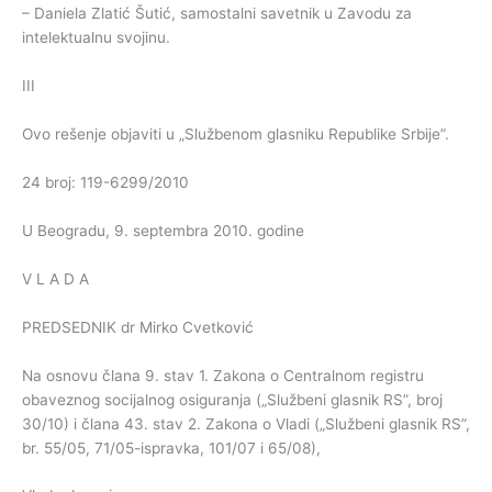
– Daniela Zlatić Šutić, samostalni savetnik u Zavodu za
intelektualnu svojinu.
III
Ovo rešenje objaviti u „Službenom glasniku Republike Srbije”.
24 broj: 119-6299/2010
U Beogradu, 9. septembra 2010. godine
V L A D A
PREDSEDNIK dr Mirko Cvetković
Na osnovu člana 9. stav 1. Zakona o Centralnom registru
obaveznog socijalnog osiguranja („Službeni glasnik RS”, broj
30/10) i člana 43. stav 2. Zakona o Vladi („Službeni glasnik RS”,
br. 55/05, 71/05-ispravka, 101/07 i 65/08),