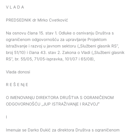
V L A D A
PREDSEDNIK dr Mirko Cvetković
Na osnovu člana 15. stav 1. Odluke o osnivanju Društva s
ograničenom odgovornošću za upravljanje Projektom
istraživanje i razvoj u javnom sektoru („Službeni glasnik RS”,
broj 51/10) i člana 43. stav 2. Zakona o Vladi („Službeni glasnik
RS”, br. 55/05, 71/05-ispravka, 101/07 i 65/08),
Vlada donosi
R E Š E Nj E
O IMENOVANjU DIREKTORA DRUŠTVA S OGRANIČENOM
ODGOVORNOŠĆU „JUP ISTRAŽIVANjE I RAZVOJˮ
I
Imenuje se Darko Đukić za direktora Društva s ograničenom