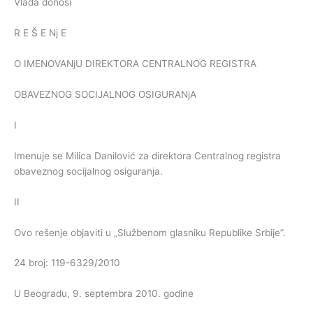
Vlada donosi
R E Š E Nj E
O IMENOVANjU DIREKTORA CENTRALNOG REGISTRA
OBAVEZNOG SOCIJALNOG OSIGURANjA
I
Imenuje se Milica Danilović za direktora Centralnog registra
obaveznog socijalnog osiguranja.
II
Ovo rešenje objaviti u „Službenom glasniku Republike Srbije”.
24 broj: 119-6329/2010
U Beogradu, 9. septembra 2010. godine