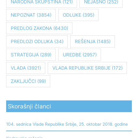
NARODNA SKUPŠTINA
(121)
NEJASNO
(252)
a
:
NEPOZNAT
(3854)
ODLUKE
(395)
PREDLOG ZAKONA
(6430)
PREDLOZI ODLUKA
(34)
REŠENJA
(1485)
STRATEGIJA
(289)
UREDBE
(2957)
VLADA
(3921)
VLADA REPUBLIKE SRBIJE
(172)
ZAKLJUČCI
(99)
Skorašnji članci
104. sednica Vlade Republike Srbije, 25. oktobar 2018. godine