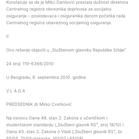
Konstatuje se da je Milici Danilović prestala dužnost direktora
Centralnog registra obveznika doprinosa za socijalno
osiguranje – poslodavaca i osiguranika danom početka rada
Centralnog registra obaveznog socijalnog osiguranja.
II
Ovo rešenje objaviti u „Službenom glasniku Republike Srbije”.
24 broj: 119-6366/2010
U Beogradu, 9. septembra 2010. godine
V L A D A
PREDSEDNIK dr Mirko Cvetković
Na osnovu člana 48. stav 2. Zakona o učeničkom i
studentskom standardu („Službeni glasnik RSˮ, broj 18/10) i
člana 43. stav 2. Zakona o Vladi („Službeni glasnik RSˮ, br.
55/05, 71/05-ispravka, 101/07 i 65/08),