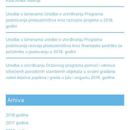
Kadrovska rešenja
Uredba o izmenama Uredbe o utvrđivanju Programa
podsticanja preduzetništva kroz razvojne projekte u 2018.
godini
Uredba o izmenama uredbe o utvrđivanju Programa
podsticanja razvoja preduzetništva kroz finansijsku podršku za
početnike u poslovanju u 2018. godini
Uredba o utvrđivanju Državnog programa pomoći i obnove
oštećenih porodičnih stambenih objekata u svojini građana
usled dejstva poplava i grada u julu i avgustu 2018. godine
Arhiva
2018 godina
2017 godina