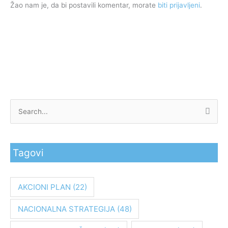
Žao nam je, da bi postavili komentar, morate
biti prijavljeni
.
P
r
e
Tagovi
t
r
a
AKCIONI PLAN
(22)
g
NACIONALNA STRATEGIJA
(48)
a
z