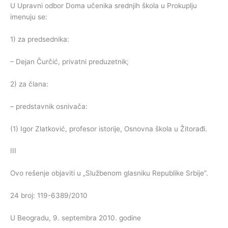
U Upravni odbor Doma učenika srednjih škola u Prokuplju
imenuju se:
1) za predsednika:
– Dejan Čurčić, privatni preduzetnik;
2) za člana:
– predstavnik osnivača:
(1) Igor Zlatković, profesor istorije, Osnovna škola u Žitorađi.
III
Ovo rešenje objaviti u „Službenom glasniku Republike Srbije”.
24 broj: 119-6389/2010
U Beogradu, 9. septembra 2010. godine