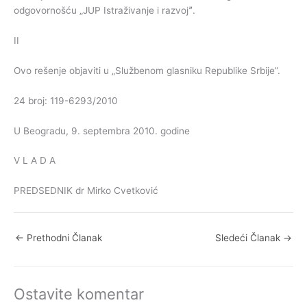
odgovornošću „JUP Istraživanje i razvojˮ.
II
Ovo rešenje objaviti u „Službenom glasniku Republike Srbije”.
24 broj: 119-6293/2010
U Beogradu, 9. septembra 2010. godine
V L A D A
PREDSEDNIK dr Mirko Cvetković
←
Prethodni Članak
Sledeći Članak
→
Ostavite komentar