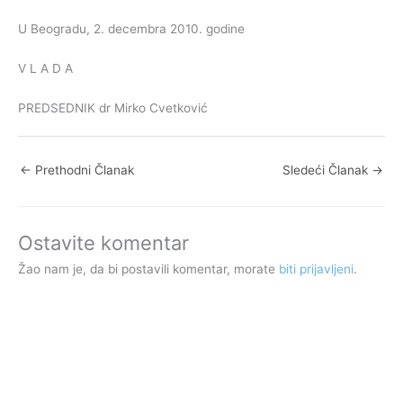
U Beogradu, 2. decembra 2010. godine
V L A D A
PREDSEDNIK dr Mirko Cvetković
←
Prethodni Članak
Sledeći Članak
→
Ostavite komentar
Žao nam je, da bi postavili komentar, morate
biti prijavljeni
.