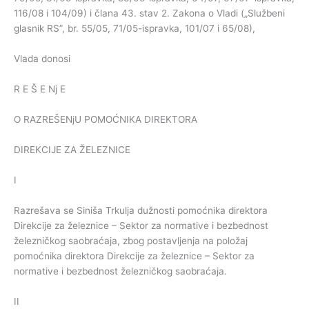
116/08 i 104/09) i člana 43. stav 2. Zakona o Vladi („Službeni
glasnik RS”, br. 55/05, 71/05-ispravka, 101/07 i 65/08),
Vlada donosi
R E Š E Nj E
O RAZREŠENjU POMOĆNIKA DIREKTORA
DIREKCIJE ZA ŽELEZNICE
I
Razrešava se Siniša Trkulja dužnosti pomoćnika direktora
Direkcije za železnice – Sektor za normative i bezbednost
železničkog saobraćaja, zbog postavljenja na položaj
pomoćnika direktora Direkcije za železnice – Sektor za
normative i bezbednost železničkog saobraćaja.
II