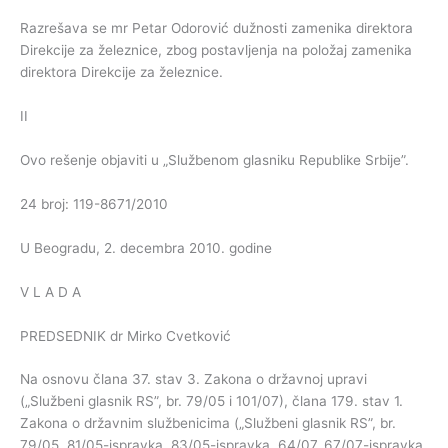
Razrešava se mr Petar Odorović dužnosti zamenika direktora
Direkcije za železnice, zbog postavljenja na položaj zamenika
direktora Direkcije za železnice.
II
Ovo rešenje objaviti u „Službenom glasniku Republike Srbije”.
24 broj: 119-8671/2010
U Beogradu, 2. decembra 2010. godine
V L A D A
PREDSEDNIK dr Mirko Cvetković
Na osnovu člana 37. stav 3. Zakona o državnoj upravi
(„Službeni glasnik RS”, br. 79/05 i 101/07), člana 179. stav 1.
Zakona o državnim službenicima („Službeni glasnik RS”, br.
79/05, 81/05-ispravka, 83/05-ispravka, 64/07, 67/07-ispravka,