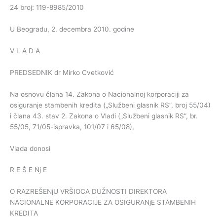
24 broj: 119-8985/2010
U Beogradu, 2. decembra 2010. godine
V L A D A
PREDSEDNIK dr Mirko Cvetković
Na osnovu člana 14. Zakona o Nacionalnoj korporaciji za
osiguranje stambenih kredita („Službeni glasnik RS”, broj 55/04)
i člana 43. stav 2. Zakona o Vladi („Službeni glasnik RS”, br.
55/05, 71/05-ispravka, 101/07 i 65/08),
Vlada donosi
R E Š E Nj E
O RAZREŠENjU VRŠIOCA DUŽNOSTI DIREKTORA
NACIONALNE KORPORACIJE ZA OSIGURANjE STAMBENIH
KREDITA