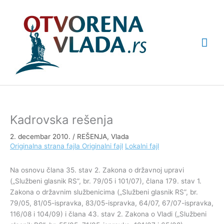
Pređi
Glav
na
sadržaj
izbo
Kadrovska rešenja
2. decembar 2010.
/
REŠENJA
,
Vlada
Originalna strana fajla
Originalni fajl
Lokalni fajl
Na osnovu člana 35. stav 2. Zakona o državnoj upravi
(„Službeni glasnik RS”, br. 79/05 i 101/07), člana 179. stav 1.
Zakona o državnim službenicima („Službeni glasnik RS”, br.
79/05, 81/05-ispravka, 83/05-ispravka, 64/07, 67/07-ispravka,
116/08 i 104/09) i člana 43. stav 2. Zakona o Vladi („Službeni