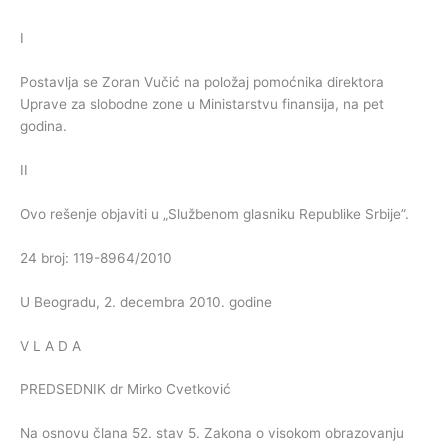
I
Postavlja se Zoran Vučić na položaj pomoćnika direktora
Uprave za slobodne zone u Ministarstvu finansija, na pet
godina.
II
Ovo rešenje objaviti u „Službenom glasniku Republike Srbije”.
24 broj: 119-8964/2010
U Beogradu, 2. decembra 2010. godine
V L A D A
PREDSEDNIK dr Mirko Cvetković
Na osnovu člana 52. stav 5. Zakona o visokom obrazovanju