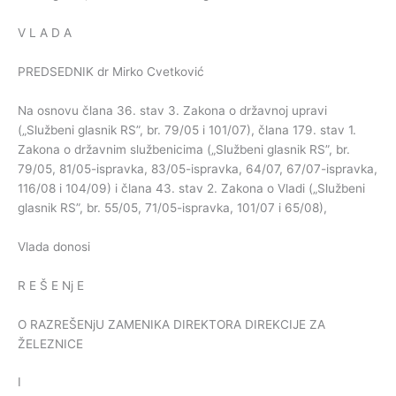
V L A D A
PREDSEDNIK dr Mirko Cvetković
Na osnovu člana 36. stav 3. Zakona o državnoj upravi
(„Službeni glasnik RS”, br. 79/05 i 101/07), člana 179. stav 1.
Zakona o državnim službenicima („Službeni glasnik RS”, br.
79/05, 81/05-ispravka, 83/05-ispravka, 64/07, 67/07-ispravka,
116/08 i 104/09) i člana 43. stav 2. Zakona o Vladi („Službeni
glasnik RS”, br. 55/05, 71/05-ispravka, 101/07 i 65/08),
Vlada donosi
R E Š E Nj E
O RAZREŠENjU ZAMENIKA DIREKTORA DIREKCIJE ZA
ŽELEZNICE
I