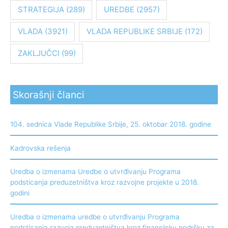
STRATEGIJA
(289)
UREDBE
(2957)
VLADA
(3921)
VLADA REPUBLIKE SRBIJE
(172)
ZAKLJUČCI
(99)
Skorašnji članci
104. sednica Vlade Republike Srbije, 25. oktobar 2018. godine
Kadrovska rešenja
Uredba o izmenama Uredbe o utvrđivanju Programa
podsticanja preduzetništva kroz razvojne projekte u 2018.
godini
Uredba o izmenama uredbe o utvrđivanju Programa
podsticanja razvoja preduzetništva kroz finansijsku podršku za