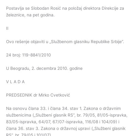
Postavlja se Slobodan Rosić na položaj direktora Direkcije za
železnice, na pet godina.
II
Ovo rešenje objaviti u „Službenom glasniku Republike Srbije”.
24 broj: 119-8841/2010
U Beogradu, 2. decembra 2010. godine
V L A D A
PREDSEDNIK dr Mirko Cvetković
Na osnovu člana 33. i člana 34. stav 1. Zakona o državnim
službenicima („Službeni glasnik RS”, br. 79/05, 81/05-ispravka,
83/05-ispravka, 64/07, 67/07-ispravka, 116/08 i 104/09) i
člana 36. stav 3. Zakona o državnoj upravi („Službeni glasnik
RS”, br. 79/05 i 101/07),