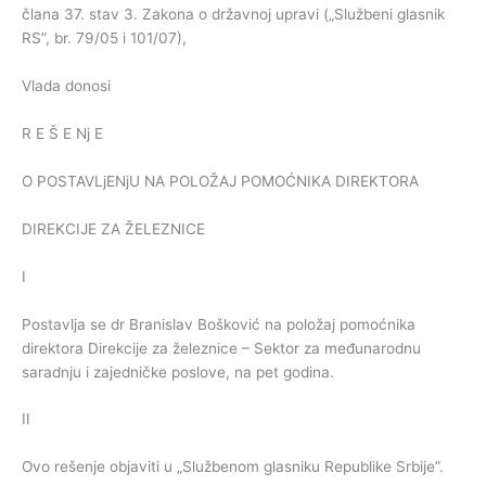
člana 37. stav 3. Zakona o državnoj upravi („Službeni glasnik
RS”, br. 79/05 i 101/07),
Vlada donosi
R E Š E Nj E
O POSTAVLjENjU NA POLOŽAJ POMOĆNIKA DIREKTORA
DIREKCIJE ZA ŽELEZNICE
I
Postavlja se dr Branislav Bošković na položaj pomoćnika
direktora Direkcije za železnice – Sektor za međunarodnu
saradnju i zajedničke poslove, na pet godina.
II
Ovo rešenje objaviti u „Službenom glasniku Republike Srbije”.