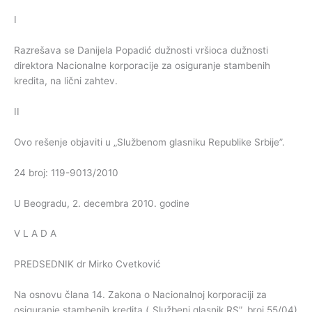
I
Razrešava se Danijela Popadić dužnosti vršioca dužnosti
direktora Nacionalne korporacije za osiguranje stambenih
kredita, na lični zahtev.
II
Ovo rešenje objaviti u „Službenom glasniku Republike Srbije”.
24 broj: 119-9013/2010
U Beogradu, 2. decembra 2010. godine
V L A D A
PREDSEDNIK dr Mirko Cvetković
Na osnovu člana 14. Zakona o Nacionalnoj korporaciji za
osiguranje stambenih kredita („Službeni glasnik RS”, broj 55/04)