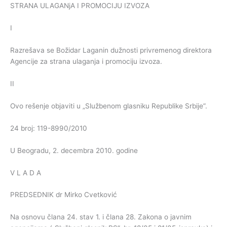
STRANA ULAGANjA I PROMOCIJU IZVOZA
I
Razrešava se Božidar Laganin dužnosti privremenog direktora
Agencije za strana ulaganja i promociju izvoza.
II
Ovo rešenje objaviti u „Službenom glasniku Republike Srbije”.
24 broj: 119-8990/2010
U Beogradu, 2. decembra 2010. godine
V L A D A
PREDSEDNIK dr Mirko Cvetković
Na osnovu člana 24. stav 1. i člana 28. Zakona o javnim