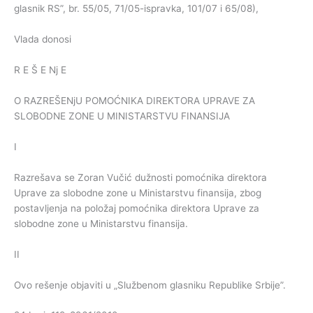
glasnik RS”, br. 55/05, 71/05-ispravka, 101/07 i 65/08),
Vlada donosi
R E Š E Nj E
O RAZREŠENjU POMOĆNIKA DIREKTORA UPRAVE ZA
SLOBODNE ZONE U MINISTARSTVU FINANSIJA
I
Razrešava se Zoran Vučić dužnosti pomoćnika direktora
Uprave za slobodne zone u Ministarstvu finansija, zbog
postavljenja na položaj pomoćnika direktora Uprave za
slobodne zone u Ministarstvu finansija.
II
Ovo rešenje objaviti u „Službenom glasniku Republike Srbije”.