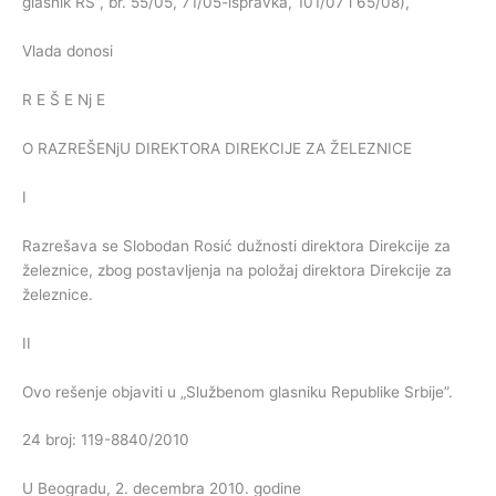
glasnik RS”, br. 55/05, 71/05-ispravka, 101/07 i 65/08),
Vlada donosi
R E Š E Nj E
O RAZREŠENjU DIREKTORA DIREKCIJE ZA ŽELEZNICE
I
Razrešava se Slobodan Rosić dužnosti direktora Direkcije za
železnice, zbog postavljenja na položaj direktora Direkcije za
železnice.
II
Ovo rešenje objaviti u „Službenom glasniku Republike Srbije”.
24 broj: 119-8840/2010
U Beogradu, 2. decembra 2010. godine