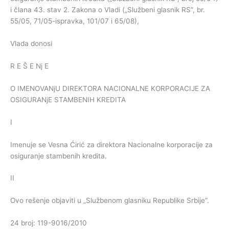
i člana 43. stav 2. Zakona o Vladi („Službeni glasnik RS”, br.
55/05, 71/05-ispravka, 101/07 i 65/08),
Vlada donosi
R E Š E Nj E
O IMENOVANjU DIREKTORA NACIONALNE KORPORACIJE ZA
OSIGURANjE STAMBENIH KREDITA
I
Imenuje se Vesna Ćirić za direktora Nacionalne korporacije za
osiguranje stambenih kredita.
II
Ovo rešenje objaviti u „Službenom glasniku Republike Srbije”.
24 broj: 119-9016/2010