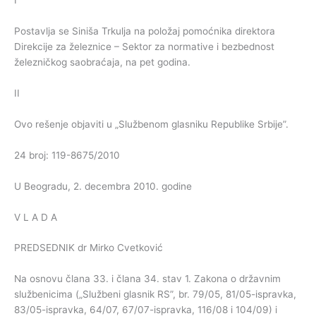
I
Postavlja se Siniša Trkulja na položaj pomoćnika direktora
Direkcije za železnice – Sektor za normative i bezbednost
železničkog saobraćaja, na pet godina.
II
Ovo rešenje objaviti u „Službenom glasniku Republike Srbije”.
24 broj: 119-8675/2010
U Beogradu, 2. decembra 2010. godine
V L A D A
PREDSEDNIK dr Mirko Cvetković
Na osnovu člana 33. i člana 34. stav 1. Zakona o državnim
službenicima („Službeni glasnik RS”, br. 79/05, 81/05-ispravka,
83/05-ispravka, 64/07, 67/07-ispravka, 116/08 i 104/09) i