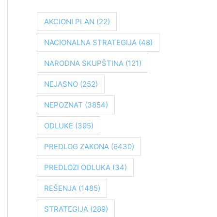
r
a
AKCIONI PLAN
(22)
g
NACIONALNA STRATEGIJA
(48)
a
z
NARODNA SKUPŠTINA
(121)
a
NEJASNO
(252)
:
NEPOZNAT
(3854)
ODLUKE
(395)
PREDLOG ZAKONA
(6430)
PREDLOZI ODLUKA
(34)
REŠENJA
(1485)
STRATEGIJA
(289)