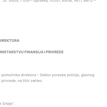
, br. 55/05, 71/05 – ispravka, 101/07, 65/08, 16/11, 68/12 –
DIREKTORA
INISTARSTVU
FINANSIJA
I
PRIVREDE
i pomoćnika direktora – Sektor poreske policije, glavnog
 privrede, na lični zahtev.
 Srbije”.