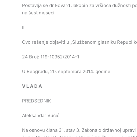
Postavlja se dr Edvard Jakopin za vršioca dužnosti po
na šest meseci.
II
Ovo rešenje objaviti u „Službenom glasniku Republike
24 Broj: 119-10952/2014-1
U Beogradu, 20. septembra 2014. godine
V
L
A
D
A
PREDSEDNIK
Aleksandar Vučić
Na osnovu člana 31. stav 3. Zakona o državnoj upravi (