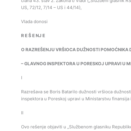
člana 43. stav 2. Zakona o Vladi („Službeni glasnik RS”
US, 72/12, 7/14 – US i 44/14),
Vlada donosi
R
E
Š
E
NJ
E
O
RAZREŠENJU
VRŠIOCA
DUŽNOSTI
POMOĆNIKA
–
GLAVNOG
INSPEKTORA
U
PORESKOJ
UPRAVI
U
M
I
Razrešava se Boris Batarilo dužnosti vršioca dužnost
inspektora u Poreskoj upravi u Ministarstvu finansija i
II
Ovo rešenje objaviti u „Službenom glasniku Republike