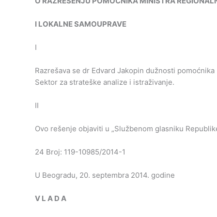
O
RAZREŠENJU
POMOĆNIKA
MINISTRA
REGIONAL
I
LOKALNE
SAMOUPRAVE
I
Razrešava se dr Edvard Jakopin dužnosti pomoćnika m
Sektor za strateške analize i istraživanje.
II
Ovo rešenje objaviti u „Službenom glasniku Republike
24 Broj: 119-10985/2014-1
U Beogradu, 20. septembra 2014. godine
V
L
A
D
A