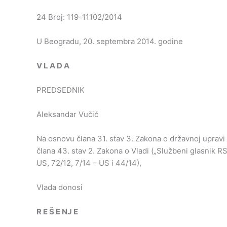
24 Broj: 119-11102/2014
U Beogradu, 20. septembra 2014. godine
V
L
A
D
A
PREDSEDNIK
Aleksandar Vučić
Na osnovu člana 31. stav 3. Zakona o državnoj upravi (
člana 43. stav 2. Zakona o Vladi („Službeni glasnik RS”
US, 72/12, 7/14 – US i 44/14),
Vlada donosi
R
E
Š
E
NJ
E