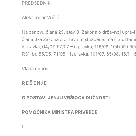
PREDSEDNIK
Aleksandar Vučić
Na osnovu člana 25. stav 3. Zakona o državnoj upravi (
člana 67a Zakona o državnim službenicima („Službeni g
ispravka, 64/07, 67/07 – ispravka, 116/08, 104/09 i 99/
RS”, br. 55/05, 71/05 – ispravka, 101/07, 65/08, 16/11, 
Vlada donosi
R
E
Š
E
NJ
E
O
POSTAVLJENJU
VRŠIOCA
DUŽNOSTI
POMOĆNIKA
MINISTRA
PRIVREDE
I