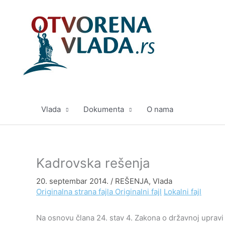
Pređi
na
sadržaj
Vlada
Dokumenta
O nama
Kadrovska rešenja
20. septembar 2014.
/
REŠENJA
,
Vlada
Originalna strana fajla
Originalni fajl
Lokalni fajl
Na osnovu člana 24. stav 4. Zakona o državnoj upravi (