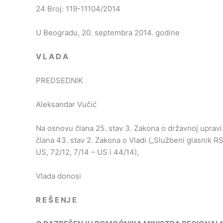
24 Broj: 119-11104/2014
U Beogradu, 20. septembra 2014. godine
V
L
A
D
A
PREDSEDNIK
Aleksandar Vučić
Na osnovu člana 25. stav 3. Zakona o državnoj upravi (
člana 43. stav 2. Zakona o Vladi („Službeni glasnik RS”
US, 72/12, 7/14 – US i 44/14),
Vlada donosi
R
E
Š
E
NJ
E