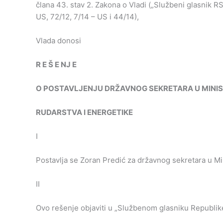
člana 43. stav 2. Zakona o Vladi („Službeni glasnik RS”
US, 72/12, 7/14 – US i 44/14),
Vlada donosi
R
E
Š
E
NJ
E
O
POSTAVLJENJU
DRŽAVNOG
SEKRETARA
U
MINI
RUDARSTVA
I
ENERGETIKE
I
Postavlja se Zoran Predić za državnog sekretara u Min
II
Ovo rešenje objaviti u „Službenom glasniku Republike