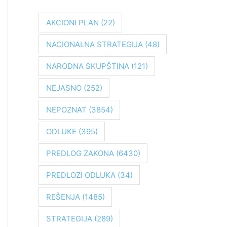
r
a
AKCIONI PLAN
(22)
g
NACIONALNA STRATEGIJA
(48)
a
z
NARODNA SKUPŠTINA
(121)
a
NEJASNO
(252)
:
NEPOZNAT
(3854)
ODLUKE
(395)
PREDLOG ZAKONA
(6430)
PREDLOZI ODLUKA
(34)
REŠENJA
(1485)
STRATEGIJA
(289)