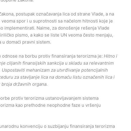
Zakona, postupak označavanja lica od strane Vlade, a na
 veoma spor i u suprotnosti sa načelom hitnosti koje je
o implementirati. Naime, za donošenje rešenja Vlade
 ćiriličko pismo, a kako se liste UN veoma često menjaju,
a u domaći pravni sistem.
e odnose na borbu protiv finansiranja terorizma je:
Hitno i
je ciljanih finansijskih sankcija u skladu sa relevantnim
 Uspostaviti mehanizam za utvrđivanje potencijalnih
ceduru za stavljanje lica na domaću listu označenih lica i
g broja državnih organa.
orbe protiv terorizma ustanovljavanjem sistema
terorizma kao prethodne neophodne faze u vršenju
đunarodnu konvenciju o suzbijanju finansiranja terorizma