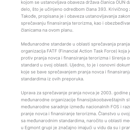
kojom se ustanovljava obaveza država članica OUN da
delo, što je učinjeno odredbom člana 393. Krivičnog z
Takođe, propisana je i obaveza ustanovljavanja zako
sprečavanju finansiranja terorizma, kao i obezbeđi
članicama na ovom planu.
Međunarodne standarde u oblasti sprečavanja pranja 
organizacija FATF (Financial Action Task Force) koj
protiv pranja novca i finansiranja terorizma i širenja
standard u ovoj oblasti. Ujedno, to je i osnovni dok
koje se bave sprečavanjem pranja novca i finansiranj
standardima iz ovih preporuka.
Uprava za sprečavanje pranja novca je 2003. godine
međunarodne organizacije finansijskoobaveštajnih služb
međunarodne saradnje između nacionalnih FOS i razm
pranje novca i finansiranje terorizma. Članstvo u ovo
sa međunarodnim standardima, naročito u oblasti m
u Egmont grupi je značajno imajući u vidu da su i pran