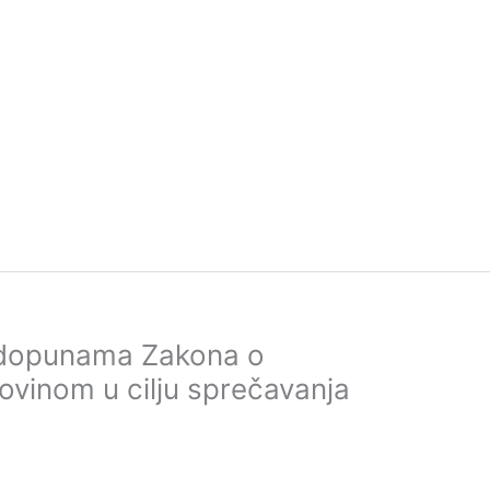
 dopunama Zakona o
ovinom u cilju sprečavanja