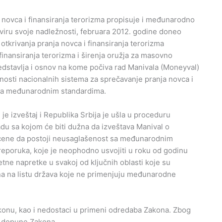
novca i finansiranja terorizma propisuje i međunarodno
okviru svoje nadležnosti, februara 2012. godine doneo
tkrivanja pranja novca i finansiranja terorizma
finansiranja terorizma i širenja oružja za masovno
dstavlja i osnov na kome počiva rad Manivala (Moneyval)
osti nacionalnih sistema za sprečavanje pranja novca i
e sa međunarodnim standardima.
e izveštaj i Republika Srbija je ušla u proceduru
du sa kojom će biti dužna da izveštava Manival o
ocene da postoji neusaglašenost sa međunarodnim
preporuka, koje je neophodno usvojiti u roku od godinu
ne napretke u svakoj od ključnih oblasti koje su
na na listu država koje ne primenjuju međunarodne
akonu, kao i nedostaci u primeni odredaba Zakona. Zbog
i dopune Zakona.