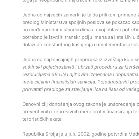
Jedna od najvećih zamerki je ta da prilikom primene 
predlog Ministarstva spoljnih poslova se pokazao kao
po međunarodnim standardima u ovoj oblasti potrebn
potrebno je izvršiti transkripciju imena sa liste UN u
dolazi do konstantnog kašnjenja u implementaciji list
Jedna od najznačajnijih preporuka iz izveštaja koje s
suštinski pojednostaviti i ubrzati proceduru za izvršen
rezolucijama SB UN i njihovim izmenama i dopunama.
meta ciljanih finansijskih sankcija. Pojednostaviti pro
prihvatati predloge za stavljanje lica na listu od veće
Osnovni cilj donošenja ovog zakona je unapređenje b
preventivnih i represivnih mera protiv finansiranja 
terorističkih akata.
Republika Srbija je u julu 2002. godine potvrdila Me