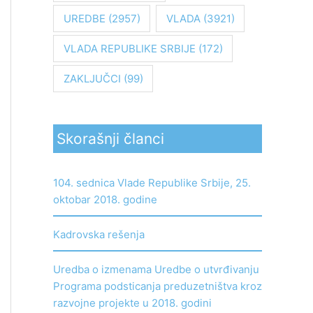
UREDBE
(2957)
VLADA
(3921)
VLADA REPUBLIKE SRBIJE
(172)
ZAKLJUČCI
(99)
Skorašnji članci
104. sednica Vlade Republike Srbije, 25.
oktobar 2018. godine
Kadrovska rešenja
Uredba o izmenama Uredbe o utvrđivanju
Programa podsticanja preduzetništva kroz
razvojne projekte u 2018. godini