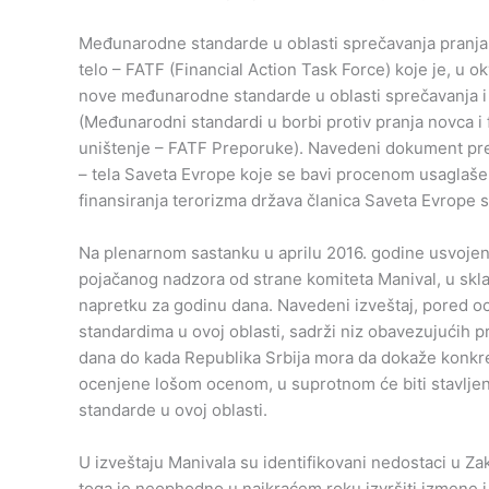
Međunarodne standarde u oblasti sprečavanja pranja 
telo – FATF (Financial Action Task Force) koje je, u 
nove međunarodne standarde u oblasti sprečavanja i o
(Međunarodni standardi u borbi protiv pranja novca i 
uništenje – FATF Preporuke). Navedeni dokument pre
– tela Saveta Evrope koje se bavi procenom usaglašen
finansiranja terorizma država članica Saveta Evrop
Na plenarnom sastanku u aprilu 2016. godine usvojen j
pojačanog nadzora od strane komiteta Manival, u skla
napretku za godinu dana. Navedeni izveštaj, pored 
standardima u ovoj oblasti, sadrži niz obavezujućih 
dana do kada Republika Srbija mora da dokaže konkret
ocenjene lošom ocenom, u suprotnom će biti stavlje
standarde u ovoj oblasti.
U izveštaju Manivala su identifikovani nedostaci u Z
toga je neophodno u najkraćem roku izvršiti izmene 