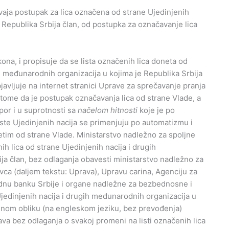
vaja postupak za lica označena od strane Ujedinjenih
 Republika Srbija član, od postupka za označavanje lica
ona, i propisuje da se lista označenih lica doneta od
h međunarodnih organizacija u kojima je Republika Srbija
javljuje na internet stranici Uprave za sprečavanje pranja
 tome da je postupak označavanja lica od strane Vlade, a
por i u suprotnosti sa
načelom hitnosti
koje je po
ste Ujedinjenih nacija se primenjuju po automatizmu i
tim od strane Vlade. Ministarstvo nadležno za spoljne
h lica od strane Ujedinjenih nacija i drugih
ja član, bez odlaganja obavesti ministarstvo nadležno za
ca (daljem tekstu: Uprava), Upravu carina, Agenciju za
odnu banku Srbije i organe nadležne za bezbednosne i
Ujedinjenih nacija i drugih međunarodnih organizacija u
alnom obliku (na engleskom jeziku, bez prevođenja)
ava bez odlaganja o svakoj promeni na listi označenih lica