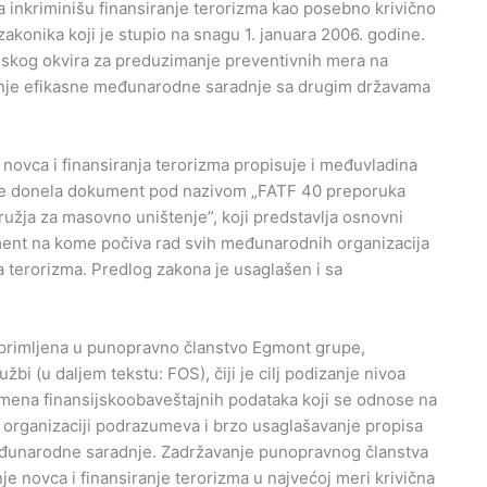
 inkriminišu finansiranje terorizma kao posebno krivično
akonika koji je stupio na snagu 1. januara 2006. godine.
nskog okvira za preduzimanje preventivnih mera na
vanje efikasne međunarodne saradnje sa drugim državama
novca i finansiranja terorizma propisuje i međuvladina
a je donela dokument pod nazivom „FATF 40 preporuka
 oružja za masovno uništenje”, koji predstavlja osnovni
ument na kome počiva rad svih međunarodnih organizacija
a terorizma. Predlog zakona je usaglašen i sa
 primljena u punopravno članstvo Egmont grupe,
i (u daljem tekstu: FOS), čiji je cilj podizanje nivoa
ena finansijskoobaveštajnih podataka koji se odnose na
j organizaciji podrazumeva i brzo usaglašavanje propisa
eđunarodne saradnje. Zadržavanje punopravnog članstva
je novca i finansiranje terorizma u najvećoj meri krivična