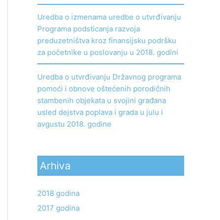
Uredba o izmenama uredbe o utvrđivanju
Programa podsticanja razvoja
preduzetništva kroz finansijsku podršku
za početnike u poslovanju u 2018. godini
Uredba o utvrđivanju Državnog programa
pomoći i obnove oštećenih porodičnih
stambenih objekata u svojini građana
usled dejstva poplava i grada u julu i
avgustu 2018. godine
Arhiva
2018 godina
2017 godina