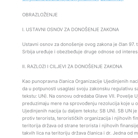
OBRAZLOŽENJE
I. USTAVNI OSNOV ZA DONOŠENJE ZAKONA
Ustavni osnov za donošenje ovog zakona je član 97. 
Srbija uređuje i obezbeđuje druge odnose od interes
II. RAZLOZI I CILJEVI ZA DONOŠENJE ZAKONA
Kao punopravna članica Organizacije Ujedinjenih naci
da u potpunosti usaglasi svoju zakonsku regulativu s
tekstu: UN). Na osnovu odredaba Glave VII. Povelje U
preduzimaju mere na sprovođenju rezolucija koje u o
Ujedinjenih nacija (u daljem tekstu: SB UN). SB UN j
protiv terorista, terorističkih organizacija i njihovih
teritorija država od strane terorista i njihovih finansi
takvih lica na teritoriju država članica i dr. Jedna o