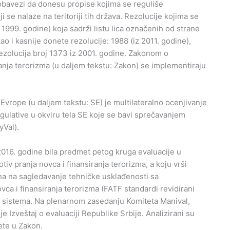
 obavezi da donesu propise kojima se reguliše
se nalaze na teritoriji tih država. Rezolucije kojima se
1999. godine) koja sadrži listu lica označenih od strane
i kasnije donete rezolucije: 1988 (iz 2011. godine),
 Rezolucija broj 1373 iz 2001. godine. Zakonom o
nja terorizma (u daljem tekstu: Zakon) se implementiraju
Evrope (u daljem tekstu: SE) je multilateralno ocenjivanje
egulative u okviru tela SE koje se bavi sprečavanjem
yVal).
2016. godine bila predmet petog kruga evaluacije u
tiv pranja novca i finansiranja terorizma, a koju vrši
na na sagledavanje tehničke usklađenosti sa
a i finansiranja terorizma (FATF standardi revidirani
og sistema. Na plenarnom zasedanju Komiteta Manival,
 Izveštaj o evaluaciji Republike Srbije. Analizirani su
ete u Zakon.