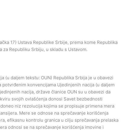
tačka 17) Ustava Republike Srbije, prema kome Republika
a za Republiku Srbiju, u skladu s Ustavom.
ja (u daljem tekstu: OUN) Republika Srbija je u obavezi
a potvrđenim konvencijama Ujedinjenih nacija (u daljem
jedinjenih nacija, države članice OUN su u obavezi da
kviru svojih ovlašćenja donosi Savet bezbednosti
e doneo niz rezolucija kojima se propisuje primena mera
 finansijera. Mere se odnose na sprečavanje korišćenja
jera, efikasnu kontrolu granica u cilju sprečavanja prelaska
d mera odnosi se na sprečavanje korišćenja imovine i