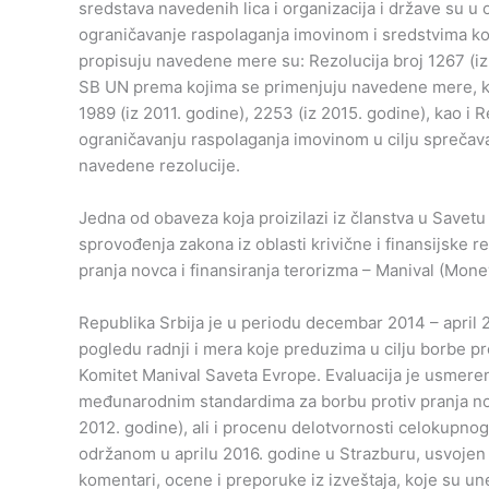
sredstava navedenih lica i organizacija i države su u
ograničavanje raspolaganja imovinom i sredstvima koji 
propisuju navedene mere su: Rezolucija broj 1267 (iz 
SB UN prema kojima se primenjuju navedene mere, kao 
1989 (iz 2011. godine), 2253 (iz 2015. godine), kao i
ograničavanju raspolaganja imovinom u cilju sprečava
navedene rezolucije.
Jedna od obaveza koja proizilazi iz članstva u Savetu 
sprovođenja zakona iz oblasti krivične i finansijske r
pranja novca i finansiranja terorizma – Manival (Mone
Republika Srbija je u periodu decembar 2014 – april 
pogledu radnji i mera koje preduzima u cilju borbe pro
Komitet Manival Saveta Evrope. Evaluacija je usmere
međunarodnim standardima za borbu protiv pranja novc
2012. godine), ali i procenu delotvornosti celokupn
održanom u aprilu 2016. godine u Strazburu, usvojen je
komentari, ocene i preporuke iz izveštaja, koje su un