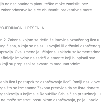
njih na nacionalnom planu teško može zamisliti bez
a zakonodavstva koje će obuhvatiti preventivne mere
I POJEDINAČNIH REŠENJA
n 2. Zakona, kojom se definiše imovina označenog lica u
vog člana, a koja se nalazi u svojini ili državini označenog
 upravlja. Ova izmena je učinjena u skladu sa komentarima
finicija imovine na sadrži elemente koji bi opisali sve
om koji su propisani relevantnim međunarodnim
čenih lica i postupak za označavanje lica”. Raniji naziv ove
azloga što se izmenama Zakona predviđa da se liste donete
ganizacija u kojima je Republika Srbija član preuzimaju u
še ne može smatrati postupkom označavanja, pa je i naziv