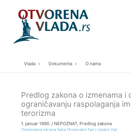
Pređi
na
sadržaj
Vlada
Dokumenta
O nama
Predlog zakona o izmenama i
ograničavanju raspolaganja im
terorizma
1. januar 1990.
/
NEPOZNAT
,
Predlog zakona
Originalna strana fajla
Originalni fajl
Lokalni fajl