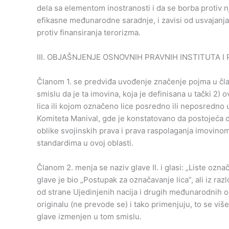
dela sa elementom inostranosti i da se borba protiv 
efikasne međunarodne saradnje, i zavisi od usvajanj
protiv finansiranja terorizma.
III. OBJAŠNJENJE OSNOVNIH PRAVNIH INSTITUTA 
Članom 1. se predviđa uvođenje značenje pojma u čla
smislu da je ta imovina, koja je definisana u tački 2) o
lica ili kojom označeno lice posredno ili neposredno
Komiteta Manival, gde je konstatovano da postojeća de
oblike svojinskih prava i prava raspolaganja imovin
standardima u ovoj oblasti.
Članom 2. menja se naziv glave II. i glasi: „Liste ozna
glave je bio „Postupak za označavanje lica”, ali iz r
od strane Ujedinjenih nacija i drugih međunarodnih or
originalu (ne prevode se) i tako primenjuju, to se vi
glave izmenjen u tom smislu.