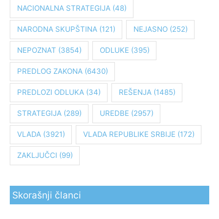
NACIONALNA STRATEGIJA
(48)
a
z
NARODNA SKUPŠTINA
(121)
NEJASNO
(252)
a
:
NEPOZNAT
(3854)
ODLUKE
(395)
PREDLOG ZAKONA
(6430)
PREDLOZI ODLUKA
(34)
REŠENJA
(1485)
STRATEGIJA
(289)
UREDBE
(2957)
VLADA
(3921)
VLADA REPUBLIKE SRBIJE
(172)
ZAKLJUČCI
(99)
Skorašnji članci