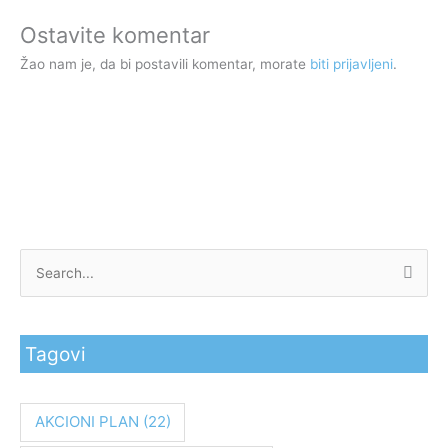
Ostavite komentar
Žao nam je, da bi postavili komentar, morate
biti prijavljeni
.
P
r
e
Tagovi
t
r
a
AKCIONI PLAN
(22)
g