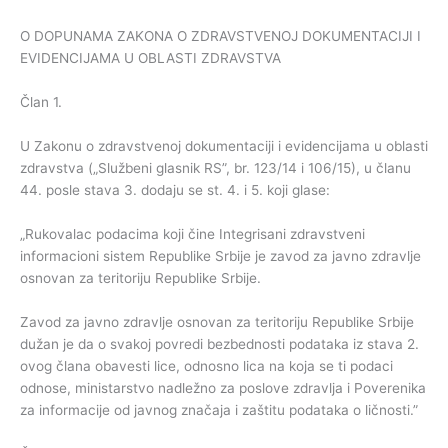
O DOPUNAMA ZAKONA O ZDRAVSTVENOJ DOKUMENTACIJI I
EVIDENCIJAMA U OBLASTI ZDRAVSTVA
Član 1.
U Zakonu o zdravstvenoj dokumentaciji i evidencijama u oblasti
zdravstva („Službeni glasnik RS”, br. 123/14 i 106/15), u članu
44. posle stava 3. dodaju se st. 4. i 5. koji glase:
„Rukovalac podacima koji čine Integrisani zdravstveni
informacioni sistem Republike Srbije je zavod za javno zdravlje
osnovan za teritoriju Republike Srbije.
Zavod za javno zdravlje osnovan za teritoriju Republike Srbije
dužan je da o svakoj povredi bezbednosti podataka iz stava 2.
ovog člana obavesti lice, odnosno lica na koja se ti podaci
odnose, ministarstvo nadležno za poslove zdravlja i Poverenika
za informacije od javnog značaja i zaštitu podataka o ličnosti.”