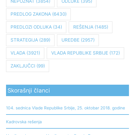
:
NEPOZNAT
(3854)
ODLUKE
(395)
PREDLOG ZAKONA
(6430)
PREDLOZI ODLUKA
(34)
REŠENJA
(1485)
STRATEGIJA
(289)
UREDBE
(2957)
VLADA
(3921)
VLADA REPUBLIKE SRBIJE
(172)
ZAKLJUČCI
(99)
Skorašnji članci
104. sednica Vlade Republike Srbije, 25. oktobar 2018. godine
Kadrovska rešenja