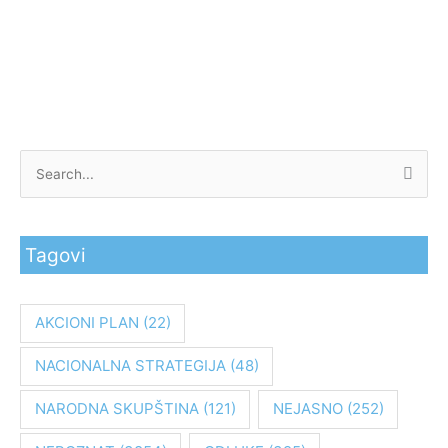
P
r
e
Tagovi
t
r
a
AKCIONI PLAN
(22)
g
NACIONALNA STRATEGIJA
(48)
a
z
NARODNA SKUPŠTINA
(121)
NEJASNO
(252)
a