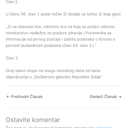
Član 2.
U članu 56. stav 1. posle tačke 2) dodaje se tačka 3) koja glasi:
„3) ne obavesti lice, odnosno lica na koja se podaci odnose,
ministarstvo nadležno za poslove zdravlja i Poverenika za
informacije od javnog značaja i zaštitu podataka o ličnosti o
povredi bezbednosti podataka (član 44. stav 5.).”
Član 3.
Ovaj zakon stupa na snagu narednog dana od dana
objavljivanja u „Službenom glasniku Republike Srbije”.
←
Prethodni Članak
Sledeći Članak
→
Ostavite komentar