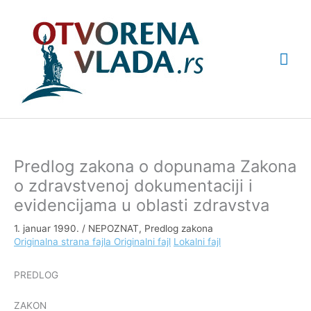
Pređi
Glav
na
sadržaj
izbo
Predlog zakona o dopunama Zakona
o zdravstvenoj dokumentaciji i
evidencijama u oblasti zdravstva
1. januar 1990.
/
NEPOZNAT
,
Predlog zakona
Originalna strana fajla
Originalni fajl
Lokalni fajl
PREDLOG
ZAKON