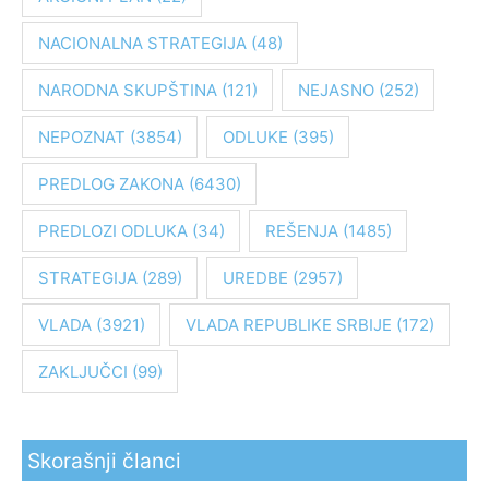
g
NACIONALNA STRATEGIJA
(48)
a
z
NARODNA SKUPŠTINA
(121)
NEJASNO
(252)
a
:
NEPOZNAT
(3854)
ODLUKE
(395)
PREDLOG ZAKONA
(6430)
PREDLOZI ODLUKA
(34)
REŠENJA
(1485)
STRATEGIJA
(289)
UREDBE
(2957)
VLADA
(3921)
VLADA REPUBLIKE SRBIJE
(172)
ZAKLJUČCI
(99)
Skorašnji članci