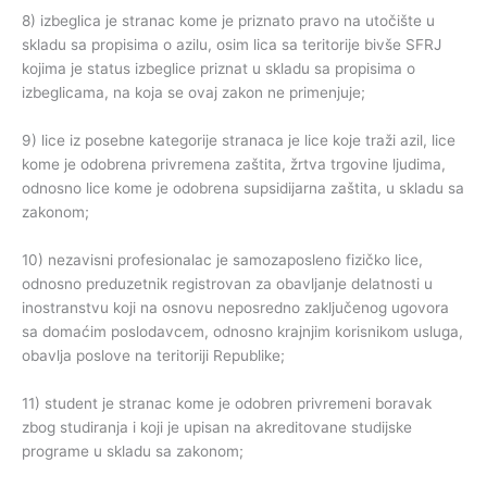
8) izbeglica je stranac kome je priznato pravo na utočište u
skladu sa propisima o azilu, osim lica sa teritorije bivše SFRJ
kojima je status izbeglice priznat u skladu sa propisima o
izbeglicama, na koja se ovaj zakon ne primenjuje;
9) lice iz posebne kategorije stranaca je lice koje traži azil, lice
kome je odobrena privremena zaštita, žrtva trgovine ljudima,
odnosno lice kome je odobrena supsidijarna zaštita, u skladu sa
zakonom;
10) nezavisni profesionalac je samozaposleno fizičko lice,
odnosno preduzetnik registrovan za obavljanje delatnosti u
inostranstvu koji na osnovu neposredno zaključenog ugovora
sa domaćim poslodavcem, odnosno krajnjim korisnikom usluga,
obavlja poslove na teritoriji Republike;
11) student je stranac kome je odobren privremeni boravak
zbog studiranja i koji je upisan na akreditovane studijske
programe u skladu sa zakonom;