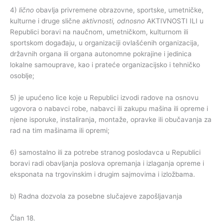
4)
lično
obavlja privremene obrazovne, sportske, umetničke,
kulturne i druge slične
aktivnosti, odnosno
AKTIVNOSTI ILI u
Republici boravi na naučnom, umetničkom, kulturnom ili
sportskom događaju, u organizaciji ovlašćenih organizacija,
državnih organa ili organa autonomne pokrajine i jedinica
lokalne samouprave, kao i prateće organizacijsko i tehničko
osoblje;
5) je upućeno lice koje u Republici izvodi radove na osnovu
ugovora o nabavci robe, nabavci ili zakupu mašina ili opreme i
njene isporuke, instaliranja, montaže, opravke ili obučavanja za
rad na tim mašinama ili opremi;
6) samostalno ili za potrebe stranog poslodavca u Republici
boravi radi obavljanja poslova opremanja i izlaganja opreme i
eksponata na trgovinskim i drugim sajmovima i izložbama.
b) Radna dozvola za posebne slučajeve zapošljavanja
Član 18.