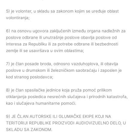
5) je volonter, u skladu sa zakonom kojim se uređuje oblast
volontiranja;
6) na osnovu ugovora zaključenih između organa nadležnih za
poslove odbrane ili unutrašnje poslove obavlja poslove od
interesa za Republiku ili za potrebe odbrane ili bezbednosti
zemlje ili se usavršava u ovim oblastima;
7) je član posade broda, odnosno vazduhoplova, ili obavlja
poslove u drumskom ili železničkom saobraćaju i zaposlen je
kod stranog poslodavca;
8) je član spasilačke jedinice koja pruža pomoć prilikom
otklanjanja posledica nesrećnih slučajeva i prirodnih katastrofa,
kao i slučajeva humanitarne pomoći.
9) JE ČLAN AUTORSKE ILI GLUMAČKE EKIPE KOJI NA
TERITORIJI REPUBLIKE PROIZVODI AUDIOVIZUELNO DELO, U
SKLADU SA ZAKONOM.