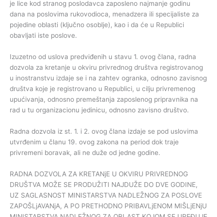
je lice kod stranog poslodavca zaposleno najmanje godinu
dana na poslovima rukovodioca, menadzera ili specijaliste za
pojedine oblasti (ključno osoblje), kao i da će u Republici
obavljati iste poslove.
Izuzetno od uslova predviđenih u stavu 1. ovog člana, radna
dozvola za kretanje u okviru privrednog društva registrovanog
u inostranstvu izdaje se i na zahtev ogranka, odnosno zavisnog
društva koje je registrovano u Republici, u cilju privremenog
upućivanja, odnosno premeštanja zaposlenog pripravnika na
rad u tu organizacionu jedinicu, odnosno zavisno društvo.
Radna dozvola iz st. 1. i 2. ovog člana izdaje se pod uslovima
utvrđenim u članu 19. ovog zakona na period dok traje
privremeni boravak, ali ne duže od jedne godine.
RADNA DOZVOLA ZA KRETANjE U OKVIRU PRIVREDNOG
DRUŠTVA MOŽE SE PRODUŽITI NAJDUŽE DO DVE GODINE,
UZ SAGLASNOST MINISTARSTVA NADLEŽNOG ZA POSLOVE
ZAPOŠLjAVANjA, A PO PRETHODNO PRIBAVLjENOM MIŠLjENjU
MINISTARSTVA NADLEŽNOG ZA OBLAST KOJOM SE UREĐUJE