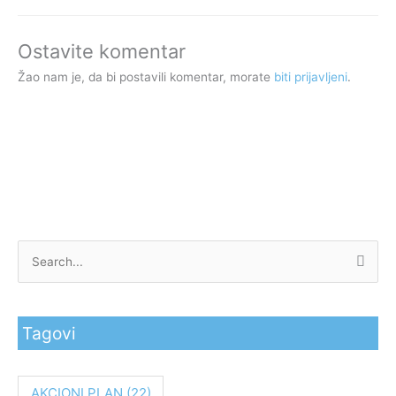
Ostavite komentar
Žao nam je, da bi postavili komentar, morate
biti prijavljeni
.
P
r
e
Tagovi
t
r
a
AKCIONI PLAN
(22)