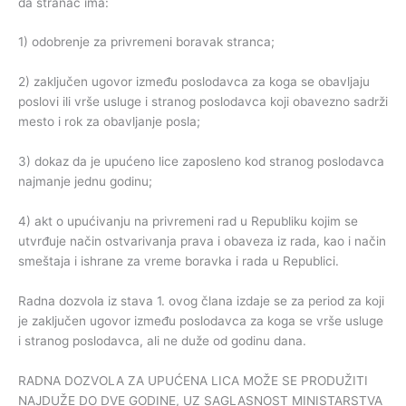
da stranac ima:
1) odobrenje za privremeni boravak stranca;
2) zaključen ugovor između poslodavca za koga se obavljaju
poslovi ili vrše usluge i stranog poslodavca koji obavezno sadrži
mesto i rok za obavljanje posla;
3) dokaz da je upućeno lice zaposleno kod stranog poslodavca
najmanje jednu godinu;
4) akt o upućivanju na privremeni rad u Republiku kojim se
utvrđuje način ostvarivanja prava i obaveza iz rada, kao i način
smeštaja i ishrane za vreme boravka i rada u Republici.
Radna dozvola iz stava 1. ovog člana izdaje se za period za koji
je zaključen ugovor između poslodavca za koga se vrše usluge
i stranog poslodavca, ali ne duže od godinu dana.
RADNA DOZVOLA ZA UPUĆENA LICA MOŽE SE PRODUŽITI
NAJDUŽE DO DVE GODINE, UZ SAGLASNOST MINISTARSTVA