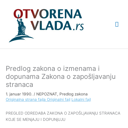
Pređi
Glav
na
sadržaj
izbo
Predlog zakona o izmenama i
dopunama Zakona o zapošljavanju
stranaca
1. januar 1990.
/
NEPOZNAT
,
Predlog zakona
Originalna strana fajla
Originalni fajl
Lokalni fajl
PREGLED ODREDABA ZAKONA O ZAPOŠLjAVANjU STRANACA
KOJE SE MENjAJU I DOPUNjUJU