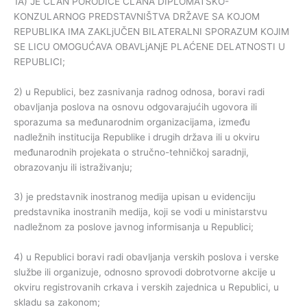
1A) JE ČLAN PORODICE ČLANA DIPLOMATSKO-
KONZULARNOG PREDSTAVNIŠTVA DRŽAVE SA KOJOM
REPUBLIKA IMA ZAKLjUČEN BILATERALNI SPORAZUM KOJIM
SE LICU OMOGUĆAVA OBAVLjANjE PLAĆENE DELATNOSTI U
REPUBLICI;
2) u Republici, bez zasnivanja radnog odnosa, boravi radi
obavljanja poslova na osnovu odgovarajućih ugovora ili
sporazuma sa međunarodnim organizacijama, između
nadležnih institucija Republike i drugih država ili u okviru
međunarodnih projekata o stručno-tehničkoj saradnji,
obrazovanju ili istraživanju;
3) je predstavnik inostranog medija upisan u evidenciju
predstavnika inostranih medija, koji se vodi u ministarstvu
nadležnom za poslove javnog informisanja u Republici;
4) u Republici boravi radi obavljanja verskih poslova i verske
službe ili organizuje, odnosno sprovodi dobrotvorne akcije u
okviru registrovanih crkava i verskih zajednica u Republici, u
skladu sa zakonom;