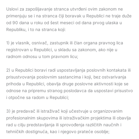
Uslovi za zapošljavanje stranca utvrđeni ovim zakonom ne
primenjuju se i na stranca čiji boravak u Republici ne traje duže
od 90 dana u roku od šest meseci od dana prvog ulaska u
Republiku, i to na stranca koji:
1) je vlasnik, osnivač, zastupnik ili član organa pravnog lica
registrovan u Republici, u skladu sa zakonom, ako nije u
radnom odnosu u tom pravnom licu;
2) u Republici boravi radi uspostavljanja poslovnih kontakata ili
prisustvovanja poslovnim sastancima i koji, bez ostvarivanja
prihoda u Republici, obavlja druge poslovne aktivnosti koje se
odnose na pripremu stranog poslodavca da uspostavi prisustvo
i otpočne sa radom u Republici;
3) je predavač ili istraživač koji učestvuje u organizovanim
profesionalnim skupovima ili istraživačkim projektima ili obavlja
rad u cilju predstavljanja ili sprovođenja različitih naučnih i
tehničkih dostignuća, kao i njegovo prateće osoblje;