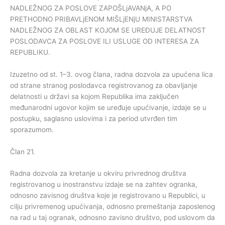
NADLEŽNOG ZA POSLOVE ZAPOŠLjAVANjA, A PO
PRETHODNO PRIBAVLjENOM MIŠLjENjU MINISTARSTVA
NADLEŽNOG ZA OBLAST KOJOM SE UREĐUJE DELATNOST
POSLODAVCA ZA POSLOVE ILI USLUGE OD INTERESA ZA
REPUBLIKU.
Izuzetno od st. 1–3. ovog člana, radna dozvola za upućena lica
od strane stranog poslodavca registrovanog za obavljanje
delatnosti u državi sa kojom Republika ima zaključen
međunarodni ugovor kojim se uređuje upućivanje, izdaje se u
postupku, saglasno uslovima i za period utvrđen tim
sporazumom.
Član 21.
Radna dozvola za kretanje u okviru privrednog društva
registrovanog u inostranstvu izdaje se na zahtev ogranka,
odnosno zavisnog društva koje je registrovano u Republici, u
cilju privremenog upućivanja, odnosno premeštanja zaposlenog
na rad u taj ogranak, odnosno zavisno društvo, pod uslovom da