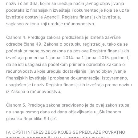
naziv i član 36a, kojim se uređuje način javnog objavljivanja
podataka iz finansijskih izveštaja i dokumentacije koja se uz te
izveštaje dostavlja Agenciji, Registru finansijskih izveštaja,
saglasno zakonu koji uređuje računovodstvo.
Članom 4. Predloga zakona predložena je izmena završne
odredbe člana 49. Zakona o postupku registracije, tako da se
početak primene ovog zakona na poslove Registra finansijskih
izveštaja pomeri sa 1. januar 2014. na 1. januar 2015. godine, tj.
da se isti usaglasi sa početkom primene odredaba Zakona o
računovodstvu koje uređuju dostavljanje i javno objavljivanje
finansijskih izveštaja i propisane dokumentacije. Istovremeno,
usaglašen je i naziv Registra finansijskih izveštaja prema nazivu
iz Zakona o računovodstvu.
Članom 5. Predloga zakona predviđeno je da ovaj zakon stupa
na snagu osmog dana od dana objavljivanja u „Službenom
glasniku Republike Srbije”.
IV. OPŠTI INTERES ZBOG KOJEG SE PREDLAŽE POVRATNO