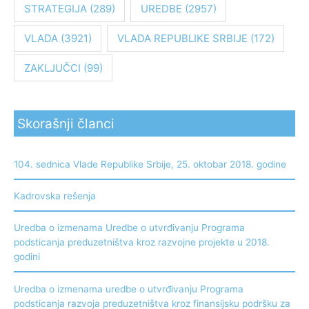
STRATEGIJA
(289)
UREDBE
(2957)
VLADA
(3921)
VLADA REPUBLIKE SRBIJE
(172)
ZAKLJUČCI
(99)
Skorašnji članci
104. sednica Vlade Republike Srbije, 25. oktobar 2018. godine
Kadrovska rešenja
Uredba o izmenama Uredbe o utvrđivanju Programa
podsticanja preduzetništva kroz razvojne projekte u 2018.
godini
Uredba o izmenama uredbe o utvrđivanju Programa
podsticanja razvoja preduzetništva kroz finansijsku podršku za