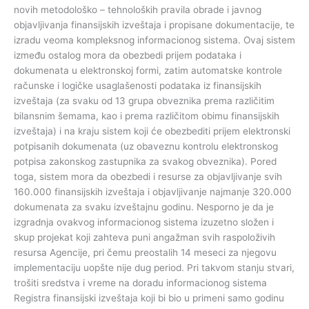
novih metodološko – tehnoloških pravila obrade i javnog
objavljivanja finansijskih izveštaja i propisane dokumentacije, te
izradu veoma kompleksnog informacionog sistema. Ovaj sistem
između ostalog mora da obezbedi prijem podataka i
dokumenata u elektronskoj formi, zatim automatske kontrole
računske i logičke usaglašenosti podataka iz finansijskih
izveštaja (za svaku od 13 grupa obveznika prema različitim
bilansnim šemama, kao i prema različitom obimu finansijskih
izveštaja) i na kraju sistem koji će obezbediti prijem elektronski
potpisanih dokumenata (uz obaveznu kontrolu elektronskog
potpisa zakonskog zastupnika za svakog obveznika). Pored
toga, sistem mora da obezbedi i resurse za objavljivanje svih
160.000 finansijskih izveštaja i objavljivanje najmanje 320.000
dokumenata za svaku izveštajnu godinu. Nesporno je da je
izgradnja ovakvog informacionog sistema izuzetno složen i
skup projekat koji zahteva puni angažman svih raspoloživih
resursa Agencije, pri čemu preostalih 14 meseci za njegovu
implementaciju uopšte nije dug period. Pri takvom stanju stvari,
trošiti sredstva i vreme na doradu informacionog sistema
Registra finansijski izveštaja koji bi bio u primeni samo godinu