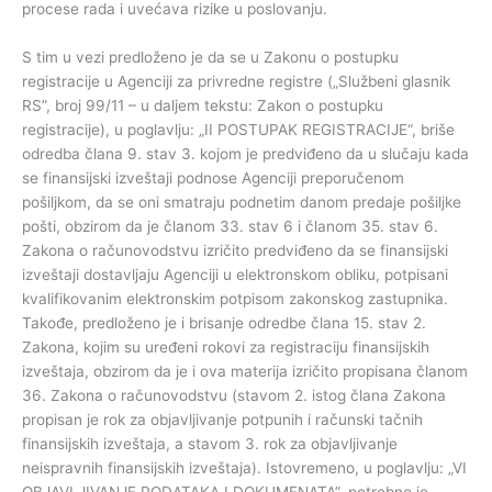
procese rada i uvećava rizike u poslovanju.
S tim u vezi predloženo je da se u Zakonu o postupku
registracije u Agenciji za privredne registre („Službeni glasnik
RS”, broj 99/11 – u daljem tekstu: Zakon o postupku
registracije), u poglavlju: „II POSTUPAK REGISTRACIJE“, briše
odredba člana 9. stav 3. kojom je predviđeno da u slučaju kada
se finansijski izveštaji podnose Agenciji preporučenom
pošiljkom, da se oni smatraju podnetim danom predaje pošiljke
pošti, obzirom da je članom 33. stav 6 i članom 35. stav 6.
Zakona o računovodstvu izričito predviđeno da se finansijski
izveštaji dostavljaju Agenciji u elektronskom obliku, potpisani
kvalifikovanim elektronskim potpisom zakonskog zastupnika.
Takođe, predloženo je i brisanje odredbe člana 15. stav 2.
Zakona, kojim su uređeni rokovi za registraciju finansijskih
izveštaja, obzirom da je i ova materija izričito propisana članom
36. Zakona o računovodstvu (stavom 2. istog člana Zakona
propisan je rok za objavljivanje potpunih i računski tačnih
finansijskih izveštaja, a stavom 3. rok za objavljivanje
neispravnih finansijskih izveštaja). Istovremeno, u poglavlju: „VI
OBJAVLJIVANJE PODATAKA I DOKUMENATA”, potrebno je