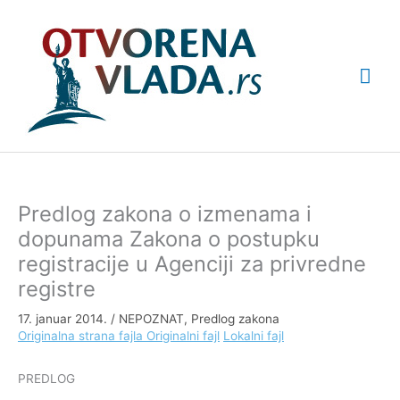
Pređi
Glav
na
sadržaj
izbo
Predlog zakona o izmenama i
dopunama Zakona o postupku
registracije u Agenciji za privredne
registre
17. januar 2014.
/
NEPOZNAT
,
Predlog zakona
Originalna strana fajla
Originalni fajl
Lokalni fajl
PREDLOG