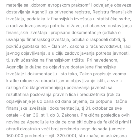
materije sa „dobrom evropskom praksom” i odvajanje obaveze
dostavljanja Agenciji za privredne registre, Registru finansijskih
izveštaja, podataka iz finansijskih izveštaja u statističke svrhe,
a radi zadovoljavanja potreba države, od obaveze dostavljanja
finansijskih izveštaja i propisane dokumentacije (odluka o
usvajanju finansijskog izveštaja, odluka o raspodeli dobiti, tj.
pokriću gubitaka itd. – član 34. Zakona o računovodstvu), radi
javnog objavljivanja, a u cilju zadovoljavanja potreba javnosti,
tj. svih učesnika na finansijskom tržištu. Pri navedenom,
Agencija je dužna da objavi sve dostavljene finansijske
izveštaje i dokumentaciju. Isto tako, Zakon propisuje veoma
kratke rokove za obradu i javno objavljivanje istih, a sve iz
razloga što blagovremenijeg upoznavanja javnosti sa
rezultatima poslovanja pravnih lica i preduzetnika (rok za
objavljivanje je 60 dana od dana prijema, za potpune i tačne
finansijske izveštaje i dokumentaciju, tj 31. oktobar za sve
ostale – član 36. st 1. do 3. Zakona). Praktična posledica ovih
novina za Agenciju je to da će ona biti dužna da faktički primi i
obradi dvostruko veći broj predmeta nego do sada (umesto
160.000 predmeta – njih 320.000), što značajno usložnjava