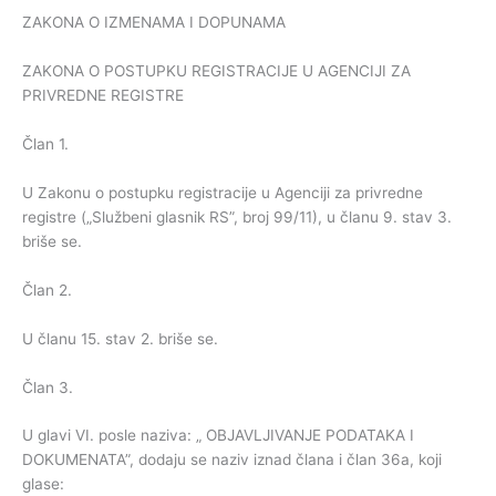
ZAKONA O IZMENAMA I DOPUNAMA
ZAKONA O POSTUPKU REGISTRACIJE U AGENCIJI ZA
PRIVREDNE REGISTRE
Član 1.
U Zakonu o postupku registracije u Agenciji za privredne
registre („Službeni glasnik RS”, broj 99/11), u članu 9. stav 3.
briše se.
Član 2.
U članu 15. stav 2. briše se.
Član 3.
U glavi VI. posle naziva: „ OBJAVLJIVANJE PODATAKA I
DOKUMENATA”, dodaju se naziv iznad člana i član 36a, koji
glase: