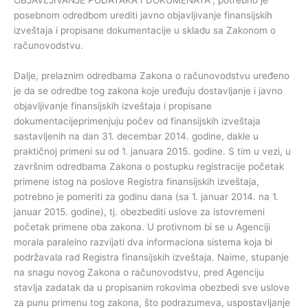
posebnom odredbom urediti javno objavljivanje finansijskih
izveštaja i propisane dokumentacije u skladu sa Zakonom o
računovodstvu.
Dalje, prelaznim odredbama Zakona o računovodstvu uređeno
je da se odredbe tog zakona koje uređuju dostavljanje i javno
objavljivanje finansijskih izveštaja i propisane
dokumentacijeprimenjuju počev od finansijskih izveštaja
sastavljenih na dan 31. decembar 2014. godine, dakle u
praktičnoj primeni su od 1. januara 2015. godine. S tim u vezi, u
završnim odredbama Zakona o postupku registracije početak
primene istog na poslove Registra finansijskih izveštaja,
potrebno je pomeriti za godinu dana (sa 1. januar 2014. na 1.
januar 2015. godine), tj. obezbediti uslove za istovremeni
početak primene oba zakona. U protivnom bi se u Agenciji
morala paralelno razvijati dva informaciona sistema koja bi
podržavala rad Registra finansijskih izveštaja. Naime, stupanje
na snagu novog Zakona o računovodstvu, pred Agenciju
stavlja zadatak da u propisanim rokovima obezbedi sve uslove
za punu primenu tog zakona, što podrazumeva, uspostavljanje