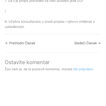
7. Da li je propis preveden na neki službeni jezik EU?
/
8. Učešće konsultanata u izradi propisa i njihovo mišljenje o
usklađenosti.
←
Prethodni Članak
Sledeći Članak
→
Ostavite komentar
Žao nam je, da bi postavili komentar, morate
biti prijavljeni
.