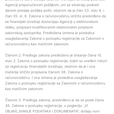
Agenciji preporučenom pošiljkom, oni se smatraju podneti
danom predaje pošiljke pošti, obzirom da je član 33. stav 6. i
član 35. st. 6. Zakona o računovodstvu izričito predviđeno da
se finansijski izveštaji dostavljaju Agenciji u elektronskom
obliku, potpisani kvalifikovanim elektronskim potpisom
zakonskog zastupnika. Predložena izmena je posledica
usaglašavanja Zakona o postupku registracije sa Zakonom o
računovodstvu kao matičnim zakonom.
Članom 2. Predloga zakona predloženo je brisanje člana 15.
stav 2. Zakona o postupku registracije, kojim su uređeni rokovi
za registraciju finansijskih izveštaja, obzirom da je i ova
materija izričito propisana članom 36. Zakona o
računovodstvu. I ova izmena je posledica usaglašavanja
Zakona o postupku registracije sa Zakonom o računovodstvu
kao matičnim zakonom.
Članom 3. Predloga zakona, predviđeno je da se posle člana
36. Zakona o postupku registracije, u poglavlju: „VI
OBJAVLJIVANJE PODATAKA I DOKUMENATA”, dodaju novi