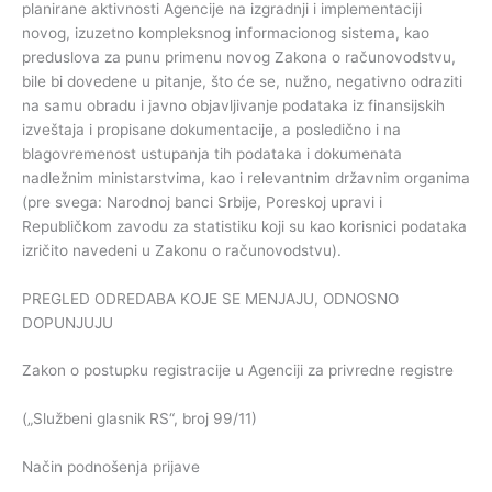
planirane aktivnosti Agencije na izgradnji i implementaciji
novog, izuzetno kompleksnog informacionog sistema, kao
preduslova za punu primenu novog Zakona o računovodstvu,
bile bi dovedene u pitanje, što će se, nužno, negativno odraziti
na samu obradu i javno objavljivanje podataka iz finansijskih
izveštaja i propisane dokumentacije, a posledično i na
blagovremenost ustupanja tih podataka i dokumenata
nadležnim ministarstvima, kao i relevantnim državnim organima
(pre svega: Narodnoj banci Srbije, Poreskoj upravi i
Republičkom zavodu za statistiku koji su kao korisnici podataka
izričito navedeni u Zakonu o računovodstvu).
PREGLED ODREDABA KOJE SE MENJAJU, ODNOSNO
DOPUNJUJU
Zakon o postupku registracije u Agenciji za privredne registre
(„Službeni glasnik RS“, broj 99/11)
Način podnošenja prijave