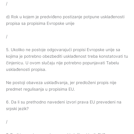
/
d) Rok u kojem je predviđeno postizanje potpune usklađenosti
propisa sa propisima Evropske unije
/
5. Ukoliko ne postoje odgovarajući propisi Evropske unije sa
kojima je potrebno obezbediti usklađenost treba konstatovati tu
činjenicu. U ovom slučaju nije potrebno popunjavati Tabelu
usklađenosti propisa.
Ne postoji obaveza usklađivanja, jer predloženi propis nije
predmet regulisanja u propisima EU.
6. Da li su prethodno navedeni izvori prava EU prevedeni na
srpski jezik?
/