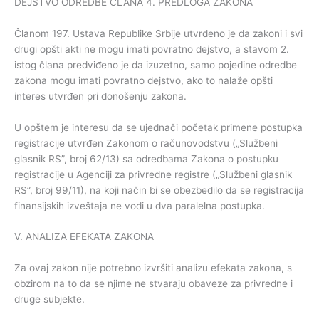
DEJSTVO ODREDBE ČLANA 4. PREDLOGA ZAKONA
Članom 197. Ustava Republike Srbije utvrđeno je da zakoni i svi
drugi opšti akti ne mogu imati povratno dejstvo, a stavom 2.
istog člana predviđeno je da izuzetno, samo pojedine odredbe
zakona mogu imati povratno dejstvo, ako to nalaže opšti
interes utvrđen pri donošenju zakona.
U opštem je interesu da se ujednači početak primene postupka
registracije utvrđen Zakonom o računovodstvu („Službeni
glasnik RS”, broj 62/13) sa odredbama Zakona o postupku
registracije u Agenciji za privredne registre („Službeni glasnik
RS”, broj 99/11), na koji način bi se obezbedilo da se registracija
finansijskih izveštaja ne vodi u dva paralelna postupka.
V. ANALIZA EFEKATA ZAKONA
Za ovaj zakon nije potrebno izvršiti analizu efekata zakona, s
obzirom na to da se njime ne stvaraju obaveze za privredne i
druge subjekte.