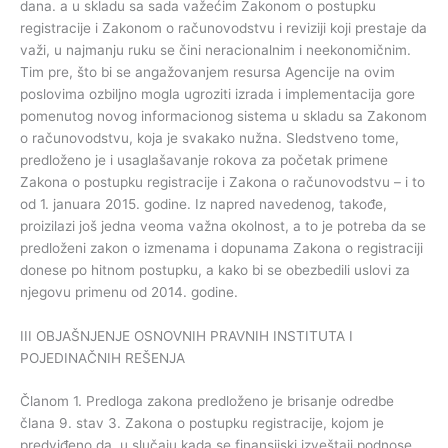
dana. a u skladu sa sada važećim Zakonom o postupku
registracije i Zakonom o računovodstvu i reviziji koji prestaje da
važi, u najmanju ruku se čini neracionalnim i neekonomičnim.
Tim pre, što bi se angažovanjem resursa Agencije na ovim
poslovima ozbiljno mogla ugroziti izrada i implementacija gore
pomenutog novog informacionog sistema u skladu sa Zakonom
o računovodstvu, koja je svakako nužna. Sledstveno tome,
predloženo je i usaglašavanje rokova za početak primene
Zakona o postupku registracije i Zakona o računovodstvu – i to
od 1. januara 2015. godine. Iz napred navedenog, takođe,
proizilazi još jedna veoma važna okolnost, a to je potreba da se
predloženi zakon o izmenama i dopunama Zakona o registraciji
donese po hitnom postupku, a kako bi se obezbedili uslovi za
njegovu primenu od 2014. godine.
III OBJAŠNJENJE OSNOVNIH PRAVNIH INSTITUTA I
POJEDINAČNIH REŠENJA
Članom 1. Predloga zakona predloženo je brisanje odredbe
člana 9. stav 3. Zakona o postupku registracije, kojom je
predviđeno da, u slučaju kada se finansijski izveštaji podnose