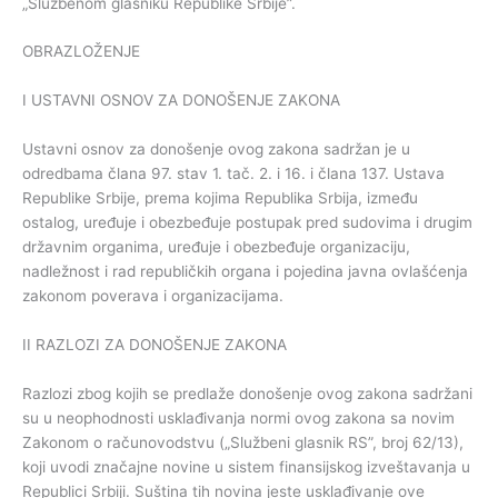
„Službenom glasniku Republike Srbije”.
OBRAZLOŽENJE
I USTAVNI OSNOV ZA DONOŠENJE ZAKONA
Ustavni osnov za donošenje ovog zakona sadržan je u
odredbama člana 97. stav 1. tač. 2. i 16. i člana 137. Ustava
Republike Srbije, prema kojima Republika Srbija, između
ostalog, uređuje i obezbeđuje postupak pred sudovima i drugim
državnim organima, uređuje i obezbeđuje organizaciju,
nadležnost i rad republičkih organa i pojedina javna ovlašćenja
zakonom poverava i organizacijama.
II RAZLOZI ZA DONOŠENJE ZAKONA
Razlozi zbog kojih se predlaže donošenje ovog zakona sadržani
su u neophodnosti usklađivanja normi ovog zakona sa novim
Zakonom o računovodstvu („Službeni glasnik RS”, broj 62/13),
koji uvodi značajne novine u sistem finansijskog izveštavanja u
Republici Srbiji. Suština tih novina jeste usklađivanje ove