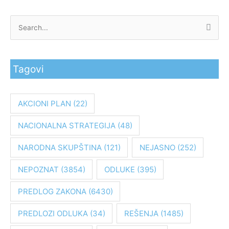
P
r
e
Tagovi
t
r
a
AKCIONI PLAN
(22)
g
NACIONALNA STRATEGIJA
(48)
a
z
NARODNA SKUPŠTINA
(121)
NEJASNO
(252)
a
:
NEPOZNAT
(3854)
ODLUKE
(395)
PREDLOG ZAKONA
(6430)
PREDLOZI ODLUKA
(34)
REŠENJA
(1485)