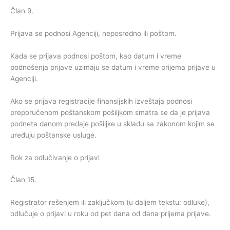
Član 9.
Prijava se podnosi Agenciji, neposredno ili poštom.
Kada se prijava podnosi poštom, kao datum i vreme
podnošenja prijave uzimaju se datum i vreme prijema prijave u
Agenciji.
Ako se prijava registracije finansijskih izveštaja podnosi
preporučenom poštanskom pošiljkom smatra se da je prijava
podneta danom predaje pošiljke u skladu sa zakonom kojim se
uređuju poštanske usluge.
Rok za odlučivanje o prijavi
Član 15.
Registrator rešenjem ili zaključkom (u daljem tekstu: odluke),
odlučuje o prijavi u roku od pet dana od dana prijema prijave.