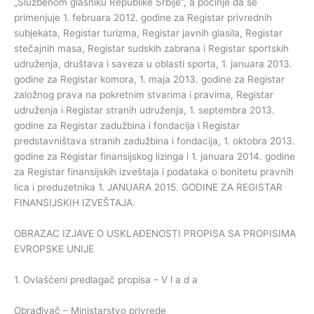
„Službenom glasniku Republike Srbije“, a počinje da se
primenjuje 1. februara 2012. godine za Registar privrednih
subjekata, Registar turizma, Registar javnih glasila, Registar
stečajnih masa, Registar sudskih zabrana i Registar sportskih
udruženja, društava i saveza u oblasti sporta, 1. januara 2013.
godine za Registar komora, 1. maja 2013. godine za Registar
založnog prava na pokretnim stvarima i pravima, Registar
udruženja i Registar stranih udruženja, 1. septembra 2013.
godine za Registar zadužbina i fondacija i Registar
predstavništava stranih zadužbina i fondacija, 1. oktobra 2013.
godine za Registar finansijskog lizinga i 1. januara 2014. godine
za Registar finansijskih izveštaja i podataka o bonitetu pravnih
lica i preduzetnika 1. JANUARA 2015. GODINE ZA REGISTAR
FINANSIJSKIH IZVEŠTAJA.
OBRAZAC IZJAVE O USKLAĐENOSTI PROPISA SA PROPISIMA
EVROPSKE UNIJE
1. Ovlašćeni predlagač propisa – V l a d a
Obrađivač – Ministarstvo privrede