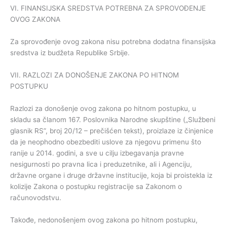
VI. FINANSIJSKA SREDSTVA POTREBNA ZA SPROVOĐENJE
OVOG ZAKONA
Za sprovođenje ovog zakona nisu potrebna dodatna finansijska
sredstva iz budžeta Republike Srbije.
VII. RAZLOZI ZA DONOŠENJE ZAKONA PO HITNOM
POSTUPKU
Razlozi za donošenje ovog zakona po hitnom postupku, u
skladu sa članom 167. Poslovnika Narodne skupštine („Službeni
glasnik RS”, broj 20/12 – prečišćen tekst), proizlaze iz činjenice
da je neophodno obezbediti uslove za njegovu primenu što
ranije u 2014. godini, a sve u cilju izbegavanja pravne
nesigurnosti po pravna lica i preduzetnike, ali i Agenciju,
državne organe i druge državne institucije, koja bi proistekla iz
kolizije Zakona o postupku registracije sa Zakonom o
računovodstvu.
Takođe, nedonošenjem ovog zakona po hitnom postupku,