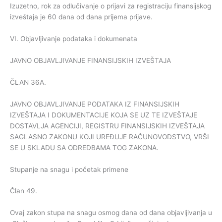
Izuzetno, rok za odlučivanje o prijavi za registraciju finansijskog
izveštaja je 60 dana od dana prijema prijave.
VI. Objavljivanje podataka i dokumenata
JAVNO OBJAVLJIVANJE FINANSIJSKIH IZVEŠTAJA
ČLAN 36A.
JAVNO OBJAVLJIVANJE PODATAKA IZ FINANSIJSKIH
IZVEŠTAJA I DOKUMENTACIJE KOJA SE UZ TE IZVEŠTAJE
DOSTAVLJA AGENCIJI, REGISTRU FINANSIJSKIH IZVEŠTAJA
SAGLASNO ZAKONU KOJI UREĐUJE RAČUNOVODSTVO, VRŠI
SE U SKLADU SA ODREDBAMA TOG ZAKONA.
Stupanje na snagu i početak primene
Član 49.
Ovaj zakon stupa na snagu osmog dana od dana objavljivanja u