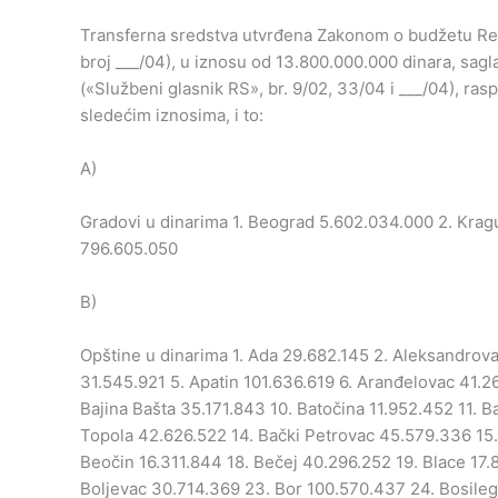
Transferna sredstva utvrđena Zakonom o budžetu Rep
broj ___/04), u iznosu od 13.800.000.000 dinara, sa
(«Službeni glasnik RS», br. 9/02, 33/04 i ___/04), ra
sledećim iznosima, i to:
A)
Gradovi u dinarima 1. Beograd 5.602.034.000 2. Krag
796.605.050
B)
Opštine u dinarima 1. Ada 29.682.145 2. Aleksandrova
31.545.921 5. Apatin 101.636.619 6. Aranđelovac 41.26
Bajina Bašta 35.171.843 10. Batočina 11.952.452 11. 
Topola 42.626.522 14. Bački Petrovac 45.579.336 15.
Beočin 16.311.844 18. Bečej 40.296.252 19. Blace 17.8
Boljevac 30.714.369 23. Bor 100.570.437 24. Bosile