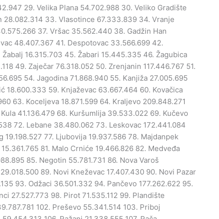
42.947 29. Velika Plana 54.702.988 30. Veliko Gradište
an 28.082.314 33. Vlasotince 67.333.839 34. Vranje
 30.575.266 37. Vršac 35.562.440 38. Gadžin Han
ovac 48.407.367 41. Despotovac 33.566.699 42.
 Žabalj 16.315.703 45. Žabari 15.445.335 46. Žagubica
.118 49. Zaječar 76.318.052 50. Zrenjanin 117.446.767 51.
.956.695 54. Jagodina 71.868.940 55. Kanjiža 27.005.695
nić 18.600.333 59. Knjaževac 63.667.464 60. Kovačica
960 63. Koceljeva 18.871.599 64. Kraljevo 209.848.271
 Kula 41.136.479 68. Kuršumlija 39.533.022 69. Kučevo
6.538 72. Lebane 38.480.062 73. Leskovac 172.441.084
ig 19.198.527 77. Ljubovija 19.937.586 78. Majdanpek
š 15.361.765 81. Malo Crniće 19.466.826 82. Medveđa
088.895 85. Negotin 55.781.731 86. Nova Varoš
 29.018.500 89. Novi Kneževac 17.407.430 90. Novi Pazar
.135 93. Odžaci 36.501.332 94. Pančevo 177.262.622 95.
ci 27.527.773 98. Pirot 71.535.112 99. Plandište
9.787.781 102. Preševo 55.341.514 103. Priboj
e 59.454.313 106. Ražanj 21.338.555 107. Rača