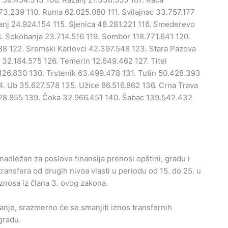
3.239 110. Ruma 62.025.080 111. Svilajnac 33.757.177
čanj 24.924.154 115. Sjenica 48.281.221 116. Smederevo
. Sokobanja 23.714.516 119. Sombor 118.771.641 120.
88 122. Sremski Karlovci 42.397.548 123. Stara Pazova
 32.184.575 126. Temerin 12.649.462 127. Titel
.126.830 130. Trstenik 63.499.478 131. Tutin 50.428.393
. Ub 35.627.578 135. Užice 86.516.862 136. Crna Trava
328.855 139. Čoka 32.966.451 140. Šabac 139.542.432
nadležan za poslove finansija prenosi opštini, gradu i
ansfera od drugih nivoa vlasti u periodu od 15. do 25. u
znosa iz člana 3. ovog zakona.
nje, srazmerno će se smanjiti iznos transfernih
gradu.