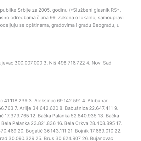
ublike Srbije za 2005. godinu («Službeni glasnik RS»,
glasno odredbama člana 99. Zakona o lokalnoj samoupravi
spodeljuju se opštinama, gradovima i gradu Beogradu, u
ujevac 300.007.000 3. Niš 498.716.722 4. Novi Sad
c 41.118.239 3. Aleksinac 69.142.591 4. Alubunar
6.763 7. Arilje 34.642.620 8. Babušnica 22.647.411 9.
Bač 17.379.765 12. Bačka Palanka 52.840.935 13. Bačka
 Bela Palanka 23.821.836 16. Bela Crkva 28.408.895 17.
70.469 20. Bogatić 36.143.111 21. Bojnik 17.669.010 22.
grad 30.090.329 25. Brus 30.624.907 26. Bujanovac