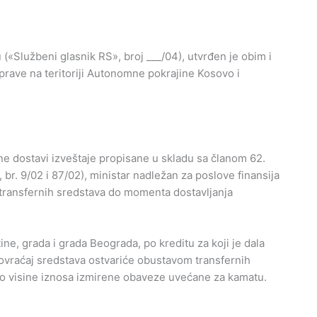
«Službeni glasnik RS», broj ___/04), utvrđen je obim i
rave na teritoriji Autonomne pokrajine Kosovo i
e dostavi izveštaje propisane u skladu sa članom 62.
r. 9/02 i 87/02), ministar nadležan za poslove finansija
transfernih sredstava do momenta dostavljanja
ne, grada i grada Beograda, po kreditu za koji je dala
ovraćaj sredstava ostvariće obustavom transfernih
do visine iznosa izmirene obaveze uvećane za kamatu.