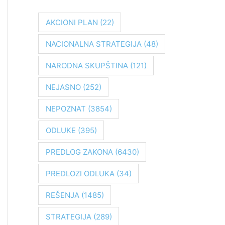
r
a
AKCIONI PLAN
(22)
g
NACIONALNA STRATEGIJA
(48)
a
z
NARODNA SKUPŠTINA
(121)
a
NEJASNO
(252)
:
NEPOZNAT
(3854)
ODLUKE
(395)
PREDLOG ZAKONA
(6430)
PREDLOZI ODLUKA
(34)
REŠENJA
(1485)
STRATEGIJA
(289)