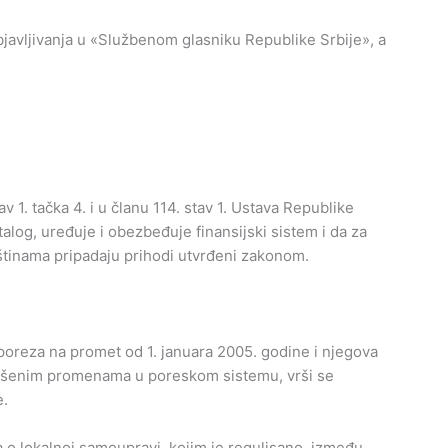
avljivanja u «Službenom glasniku Republike Srbije», a
1. tačka 4. i u članu 114. stav 1. Ustava Republike
alog, uređuje i obezbeđuje finansijski sistem i da za
tinama pripadaju prihodi utvrđeni zakonom.
oreza na promet od 1. januara 2005. godine i njegova
ršenim promenama u poreskom sistemu, vrši se
e.
o lokalnoj samoupravi, kojim je regulisano, između