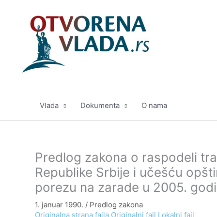
Pređi
na
sadržaj
Vlada
Dokumenta
O nama
Predlog zakona o raspodeli tra
Republike Srbije i učešću opšt
porezu na zarade u 2005. godi
1. januar 1990.
/
Predlog zakona
Originalna strana fajla
Originalni fajl
Lokalni fajl