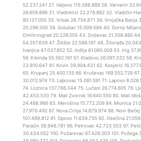
52.237.241 27. Valjevo 115.588.889 28. Varvarin 32.6
26.659.896 31. Vladimirci 22.278.882 32. Vladičin H
90.137.055 35. Vrbas 28.754.871 36. Vrnjačka Banja
20.296.300 39. Golubac 15.009.594 40. Gornji Milan
Dimitrovgrad 20.226.505 43. Doljevac 21.358.880 44.
54.257.639 47. Žitište 22.589.197 48. Žitorađa 20.043
Ivanjica 47.037.852 52. Inđija 61.065.009 53. Irig 37
56. Kikinda 55.562.191 57. Kladovo 26.097.332 58. K
23.810.647 61. Kovin 39.904.431 62. Kosjerić 16.377.
65. Krupanj 25.400.135 66. Kruševac 169.552.728 67.
30.012.974 70. Lajkovac 15.081.591 71. Lapovo 8.02
74. Loznica 137.766.344 75. Lučani 26.774.805 76. Lj
42.453.530 79. Mali Zvornik 16.640.550 80. Mali Iđo
24.488.966 83. Merošina 15.772.209 84. Mionica 21.
27.970.492 87. Nova Crnja 14.879.974 88. Novi Bečej
107.489.812 91. Opovo 11.639.755 92. Osečina 21.059
Paraćin 58.948.781 96. Petrovac 42.723.503 97. Pećin
30.434.052 100. Požarevac 67.428.003 101. Požega 3
39.980.772 104. Prijepolje 66.453.425 105. Prokuplj