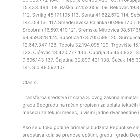
15.433.484 108. Raška 52.152.659 109. Rekovac 19.87
112. Svrljig 45.171.105 113. Senta 41.622.672 114. Se
144.154.131 117. Smederevska Palanka 60.999.170 118
Srbobran 16.697.410 121. Sremska Mitrovica 98.517.3
69.959.328 124. Subotica 173.705.598 125. Surdulica
12.647.347 128. Topola 32.194.095 129. Trgovište 15
132. Ćićevac 13.420.777 133. Ćuprija 35.453.832 134
9.606.143 137. Čajetina 32.899.421 138. Čačak 145.
141. Šid 48.592.107
Član 4.
Transferna sredstva iz člana 3. ovog zakona ministar 
gradu Beogradu na račun propisan za uplatu tekućih tr
mesecu za tekući mesec, u visini jedne dvanaestine i
Ako se u toku godine primanja budžeta Republike sma
sredstava koja se prenose opštini, gradu i gradu Beo