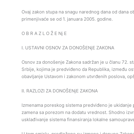
Ovaj zakon stupa na snagu narednog dana od dana obj
primenjivaće se od 1. januara 2005. godine.
O B R A Z L O Ž E Nj E
I. USTAVNI OSNOV ZA DONOŠENjE ZAKONA
Osnov za donošenje Zakona sadržan je u članu 72. stav 
Srbije, kojima je predviđeno da Republika, između ost
obavljanje Ustavom i zakonom utvrđenih poslova, opš
II. RAZLOZI ZA DONOŠENjE ZAKONA
Izmenama poreskog sistema predviđeno je ukidanje p
zamena sa porezom na dodatu vrednost. Shodno izv
usklađivanje sistema finansiranja lokalne samouprav
U tom smislu, predložene su izmene i dopune Zakona 