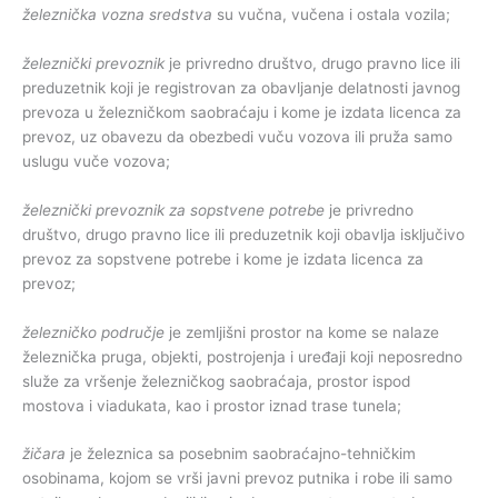
železnička vozna sredstva
su vučna, vučena i ostala vozila;
železnički prevoznik
je privredno društvo, drugo pravno lice ili
preduzetnik koji je registrovan za obavljanje delatnosti javnog
prevoza u železničkom saobraćaju i kome je izdata licenca za
prevoz, uz obavezu da obezbedi vuču vozova ili pruža samo
uslugu vuče vozova;
železnički prevoznik za sopstvene potrebe
je privredno
društvo, drugo pravno lice ili preduzetnik koji obavlja isključivo
prevoz za sopstvene potrebe i kome je izdata licenca za
prevoz;
železničko područje
je zemljišni prostor na kome se nalaze
železnička pruga, objekti, postrojenja i uređaji koji neposredno
služe za vršenje železničkog saobraćaja, prostor ispod
mostova i viadukata, kao i prostor iznad trase tunela;
žičara
je železnica sa posebnim saobraćajno-tehničkim
osobinama, kojom se vrši javni prevoz putnika i robe ili samo