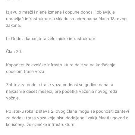
Izjavu o mreži i njene izmene i dopune donosi i objavljuje
upravljač infrastrukture u skladu sa odredbama člana 18. ovog
zakona.
b) Dodela kapaciteta železničke infrastrukture
Član 20.
Kapacitet železničke infrastrukture daje se na korišćenje
dodelom trase voza.
Zahtev za dodelu trase voza podnosi se godinu dana, a
najkasnije deset meseci, pre početka važenja novog reda
vožnje.
Po isteku roka iz stava 2. ovog člana mogu se podnositi zahtevi
za dodelu trasa voza koje nisu dodeljene i zaključivati ugovori o
korišćenju železničke infrastrukture.