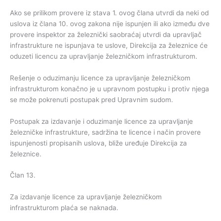
Ako se prilikom provere iz stava 1. ovog člana utvrdi da neki od
uslova iz člana 10. ovog zakona nije ispunjen ili ako između dve
provere inspektor za železnički saobraćaj utvrdi da upravljač
infrastrukture ne ispunjava te uslove, Direkcija za železnice će
oduzeti licencu za upravljanje železničkom infrastrukturom.
Rešenje o oduzimanju licence za upravljanje železničkom
infrastrukturom konačno je u upravnom postupku i protiv njega
se može pokrenuti postupak pred Upravnim sudom.
Postupak za izdavanje i oduzimanje licence za upravljanje
železničke infrastrukture, sadržina te licence i način provere
ispunjenosti propisanih uslova, bliže uređuje Direkcija za
železnice.
Član 13.
Za izdavanje licence za upravljanje železničkom
infrastrukturom plaća se naknada.