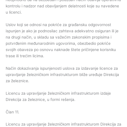
kontrolu i nadzor nad obavljanjem delatnosti koje su navedene
u licenci.
Uslov koji se odnosi na pokriće za građansku odgovornost
ispunjen je ako je podnosilac zahteva adekvatno osiguran ili je
na drugi način, u skladu sa važećim zakonskim propisima i
potvrđenim međunarodnim ugovorima, obezbedio pokriće
svojih obaveza po osnovu naknade štete pričinjene korisniku
trase ili trećim licima.
Način dokazivanja ispunjenosti uslova za izdavanje licence za
upravljanje železničkom infrastrukturom bliže uređuje Direkcija
za železnice.
Licencu za upravljanje železničkom infrastrukturom izdaje
Direkcija za železnice, u formi rešenja.
Član 11.
Licencu za upravljanje železničkom infrastrukturom Direkcija za