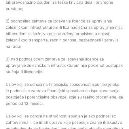
bili pravosnažno osuđeni za teška krivična dela i privredne
prestupe;
2) podnosilac zahteva za izdavanje licence za upravljanje
železničkom infrastrukturom ili lica nadležna za upravljanje nisu
bili osuđeni za kažnjiva dela utvrđena propisima u oblasti
železničkog transporta, radnih odnosa, bezbednosti i zdravlja
na radu;
3) nad podnosiocem zahteva za izdavanje licence za
upravljanje železničkom infrastrukturom nije pokrenut postupak
stečaja ili likvidacije.
Uslov koji se odnosi na finansijsku sposobnost ispunjen je ako
je podnosilac zahteva finansijski sposoban da ispunjava svoje
postojeće i potencijalne obaveze, koje su realno procenjene, za
period od 12 meseci.
Uslov koji se odnosi na stručnost ispunjen je ako podnosilac
zahteva ima ili će imati upravu koja poseduje znanje ili iskustvo
neophodno da na bezbedan i pouzdan način obavlja operativnu