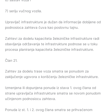
6) sastav voza i
7) seriju vučnog vozila.
Upravljač infrastrukture je dužan da informacije dobijene od
podnosioca zahteva čuva kao poslovnu tajnu.
Zahtevi za dodelu kapaciteta železničke infrastrukture radi
obavljanja održavanja te infrastrukture podnose se u toku
procesa planiranja kapaciteta železničke infrastrukture.
Član 21.
Zahtev za dodelu trase voza smatra se ponudom za
zaključenje ugovora o korišćenju železničke infrastrukture.
Izmenjena ili dopunjena ponuda iz stava 1. ovog člana od
strane upravljača infrastrukture smatra se novom ponudom
učinjenom podnosiocu zahteva.
Ponuda iz st. 1. i 2. ovog člana smatra se prihvaćenom