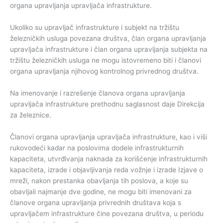
organa upravljanja upravljača infrastrukture.
Ukoliko su upravljač infrastrukture i subjekt na tržištu
železničkih usluga povezana društva, član organa upravljanja
upravljača infrastrukture i član organa upravljanja subjekta na
tržištu železničkih usluga ne mogu istovremeno biti i članovi
organa upravljanja njihovog kontrolnog privrednog društva.
Na imenovanje i razrešenje članova organa upravljanja
upravljača infrastrukture prethodnu saglasnost daje Direkcija
za železnice.
Članovi organa upravljanja upravljača infrastrukture, kao i viši
rukovodeći kadar na poslovima dodele infrastrukturnih
kapaciteta, utvrđivanja naknada za korišćenje infrastrukturnih
kapaciteta, izrade i objavljivanja reda vožnje i izrade Izjave o
mreži, nakon prestanka obavljanja tih poslova, a koje su
obavljali najmanje dve godine, ne mogu biti imenovani za
članove organa upravljanja privrednih društava koja s
upravljačem infrastrukture čine povezana društva, u periodu