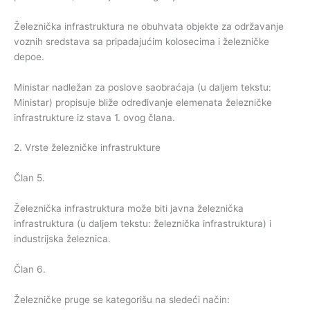
Železnička infrastruktura ne obuhvata objekte za održavanje
voznih sredstava sa pripadajućim kolosecima i železničke
depoe.
Ministar nadležan za poslove saobraćaja (u daljem tekstu:
Ministar) propisuje bliže određivanje elemenata železničke
infrastrukture iz stava 1. ovog člana.
2. Vrste železničke infrastrukture
Član 5.
Železnička infrastruktura može biti javna železnička
infrastruktura (u daljem tekstu: železnička infrastruktura) i
industrijska železnica.
Član 6.
Železničke pruge se kategorišu na sledeći način: