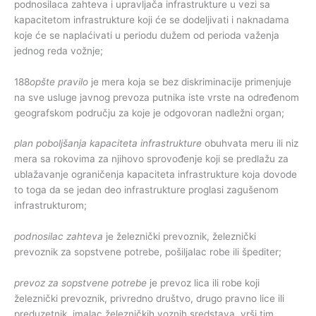
podnosilaca zahteva i upravljača infrastrukture u vezi sa
kapacitetom infrastrukture koji će se dodeljivati i naknadama
koje će se naplaćivati u periodu dužem od perioda važenja
jednog reda vožnje;
188
opšte pravilo
je mera koja se bez diskriminacije primenjuje
na sve usluge javnog prevoza putnika iste vrste na određenom
geografskom području za koje je odgovoran nadležni organ;
plan poboljšanja kapaciteta infrastrukture
obuhvata meru ili niz
mera sa rokovima za njihovo sprovođenje koji se predlažu za
ublažavanje ograničenja kapaciteta infrastrukture koja dovode
to toga da se jedan deo infrastrukture proglasi zagušenom
infrastrukturom;
podnosilac zahteva
je železnički prevoznik, železnički
prevoznik za sopstvene potrebe, pošiljalac robe ili špediter;
prevoz za sopstvene potrebe
je prevoz lica ili robe koji
železnički prevoznik, privredno društvo, drugo pravno lice ili
preduzetnik, imalac železničkih voznih sredstava, vrši tim