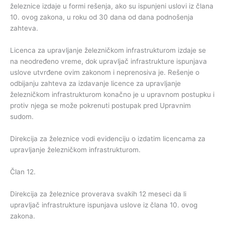
železnice izdaje u formi rešenja, ako su ispunjeni uslovi iz člana
10. ovog zakona, u roku od 30 dana od dana podnošenja
zahteva.
Licenca za upravljanje železničkom infrastrukturom izdaje se
na neodređeno vreme, dok upravljač infrastrukture ispunjava
uslove utvrđene ovim zakonom i neprenosiva je. Rešenje o
odbijanju zahteva za izdavanje licence za upravljanje
železničkom infrastrukturom konačno je u upravnom postupku i
protiv njega se može pokrenuti postupak pred Upravnim
sudom.
Direkcija za železnice vodi evidenciju o izdatim licencama za
upravljanje železničkom infrastrukturom.
Član 12.
Direkcija za železnice proverava svakih 12 meseci da li
upravljač infrastrukture ispunjava uslove iz člana 10. ovog
zakona.