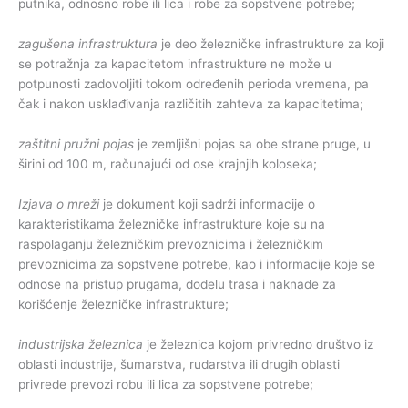
putnika, odnosno robe ili lica i robe za sopstvene potrebe;
zagušena infrastruktura
je deo železničke infrastrukture za koji
se potražnja za kapacitetom infrastrukture ne može u
potpunosti zadovoljiti tokom određenih perioda vremena, pa
čak i nakon usklađivanja različitih zahteva za kapacitetima;
zaštitni pružni pojas
je zemljišni pojas sa obe strane pruge, u
širini od 100 m, računajući od ose krajnjih koloseka;
Izjava o mreži
je dokument koji sadrži informacije o
karakteristikama železničke infrastrukture koje su na
raspolaganju železničkim prevoznicima i železničkim
prevoznicima za sopstvene potrebe, kao i informacije koje se
odnose na pristup prugama, dodelu trasa i naknade za
korišćenje železničke infrastrukture;
industrijska železnica
je železnica kojom privredno društvo iz
oblasti industrije, šumarstva, rudarstva ili drugih oblasti
privrede prevozi robu ili lica za sopstvene potrebe;