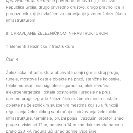
upravljač infrastrukture
je privredno društvo čiji je osnivač
Republika Srbija, drugo privredno društvo, drugo pravno lice ili
preduzetnik koji je ovlašćen za upravljanje javnom železničkom
infrastrukturom.
II. UPRAVLjANjE ŽELEZNIČKOM INFRASTRUKTUROM
1. Elementi železničke infrastrukture
Član 4.
Železnička infrastruktura obuhvata donji i gornji stroj pruge,
tunele, mostove i ostale objekte na pruzi, stanične koloseke,
telekomunikaciona, signalno-sigurnosna, elektrovučna,
elektroenergetska i ostala postrojenja i uređaje na pruzi,
opremu pruge, zgrade železničkih službenih mesta i ostale
objekte na železničkim službenim mestima koji su u funkciji
regulisanja železničkog saobraćaja i održavanja železničke
infrastrukture, terminale, pružni pojas i vazdušni prostor iznad
pruge u visini od 12 m, odnosno 14 m kod dalekovoda napona
preko 220 kV, računajući iznad gornje ivice šine.