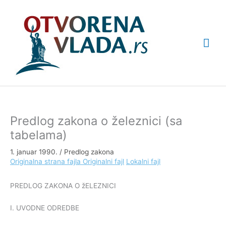
Pređi
Glav
na
sadržaj
izbo
Predlog zakona o železnici (sa
tabelama)
1. januar 1990.
/
Predlog zakona
Originalna strana fajla
Originalni fajl
Lokalni fajl
PREDLOG ZAKONA O žELEZNICI
I. UVODNE ODREDBE