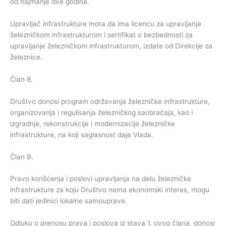
od najmanje dve godine.
Upravljač infrastrukture mora da ima licencu za upravljanje
železničkom infrastrukturom i sertifikat o bezbednosti za
upravljanje železničkom infrastrukturom, izdate od Direkcije za
železnice.
Član 8.
Društvo donosi program održavanja železničke infrastrukture,
organizovanja i regulisanja železničkog saobraćaja, kao i
izgradnje, rekonstrukcije i modernizacije železničke
infrastrukture, na koji saglasnost daje Vlada.
Član 9.
Pravo korišćenja i poslovi upravljanja na delu železničke
infrastrukture za koju Društvo nema ekonomski interes, mogu
biti dati jedinici lokalne samouprave.
Odluku o prenosu prava i poslova iz stava 1. ovog člana, donosi