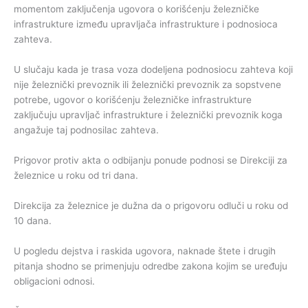
momentom zaključenja ugovora o korišćenju železničke
infrastrukture između upravljača infrastrukture i podnosioca
zahteva.
U slučaju kada je trasa voza dodeljena podnosiocu zahteva koji
nije železnički prevoznik ili železnički prevoznik za sopstvene
potrebe, ugovor o korišćenju železničke infrastrukture
zaključuju upravljač infrastrukture i železnički prevoznik koga
angažuje taj podnosilac zahteva.
Prigovor protiv akta o odbijanju ponude podnosi se Direkciji za
železnice u roku od tri dana.
Direkcija za železnice je dužna da o prigovoru odluči u roku od
10 dana.
U pogledu dejstva i raskida ugovora, naknade štete i drugih
pitanja shodno se primenjuju odredbe zakona kojim se uređuju
obligacioni odnosi.