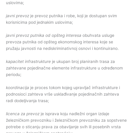
uslovima;
javni prevoz
je prevoz putnika i robe, koji je dostupan svim
korisnicima pod jednakim uslovima;
javni prevoz putnika od opšteg interesa
obuhvata usluge
prevoza putnika od opšteg ekonomskog interesa koje se
pružaju javnosti na nediskriminativnoj osnovi i kontinuirano.
kapacitet infrastrukture
je ukupan broj planiranih trasa za
zahtevane pojedinačne elemente infrastrukture u određenom
periodu;
koordinacija
je proces tokom kojeg upravljač infrastrukture i
podnosioci zahteva vrše usklađivanje pojedinačnih zahteva
radi dodeljivanja trasa;
licenca za prevoz
je isprava koju nadležni organ izdaje
železničkom prevozniku i železničkom
prevozniku za sopstvene
potrebe o sticanju prava za obavljanje svih ili posebnih vrsta