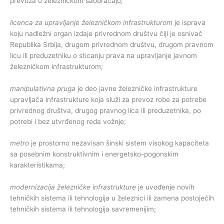
prevoza u železničkom saobraćaju;
licenca za upravljanje železničkom infrastrukturom
je isprava
koju nadležni organ izdaje privrednom društvu čiji je osnivač
Republika Srbija, drugom privrednom društvu, drugom pravnom
licu ili preduzetniku o sticanju prava na upravljanje javnom
železničkom infrastrukturom;
manipulativna pruga
je deo javne železničke infrastrukture
upravljača infrastrukture koja služi za prevoz robe za potrebe
privrednog društva, drugog pravnog lica ili preduzetnika, po
potrebi i bez utvrđenog reda vožnje;
metro
je prostorno nezavisan šinski sistem visokog kapaciteta
sa posebnim konstruktivnim i energetsko-pogonskim
karakteristikama;
modernizacija železničke infrastrukture
je uvođenje novih
tehničkih sistema ili tehnologija u železnici ili zamena postojećih
tehničkih sistema ili tehnologija savremenijim;