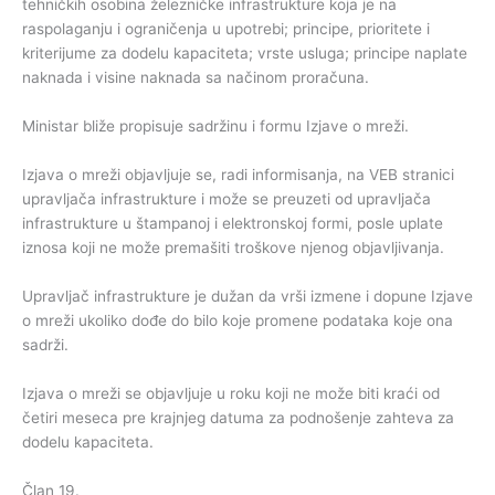
tehničkih osobina železničke infrastrukture koja je na
raspolaganju i ograničenja u upotrebi; principe, prioritete i
kriterijume za dodelu kapaciteta; vrste usluga; principe naplate
naknada i visine naknada sa načinom proračuna.
Ministar bliže propisuje sadržinu i formu Izjave o mreži.
Izjava o mreži objavljuje se, radi informisanja, na VEB stranici
upravljača infrastrukture i može se preuzeti od upravljača
infrastrukture u štampanoj i elektronskoj formi, posle uplate
iznosa koji ne može premašiti troškove njenog objavljivanja.
Upravljač infrastrukture je dužan da vrši izmene i dopune Izjave
o mreži ukoliko dođe do bilo koje promene podataka koje ona
sadrži.
Izjava o mreži se objavljuje u roku koji ne može biti kraći od
četiri meseca pre krajnjeg datuma za podnošenje zahteva za
dodelu kapaciteta.
Član 19.