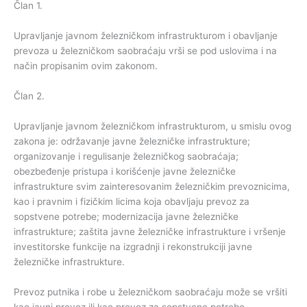
Član 1.
Upravljanje javnom železničkom infrastrukturom i obavljanje
prevoza u železničkom saobraćaju vrši se pod uslovima i na
način propisanim ovim zakonom.
Član 2.
Upravljanje javnom železničkom infrastrukturom, u smislu ovog
zakona je: održavanje javne železničke infrastrukture;
organizovanje i regulisanje železničkog saobraćaja;
obezbeđenje pristupa i korišćenje javne železničke
infrastrukture svim zainteresovanim železničkim prevoznicima,
kao i pravnim i fizičkim licima koja obavljaju prevoz za
sopstvene potrebe; modernizacija javne železničke
infrastrukture; zaštita javne železničke infrastrukture i vršenje
investitorske funkcije na izgradnji i rekonstrukciji javne
železničke infrastrukture.
Prevoz putnika i robe u železničkom saobraćaju može se vršiti
kao javni prevoz ili kao prevoz za sopstvene potrebe.