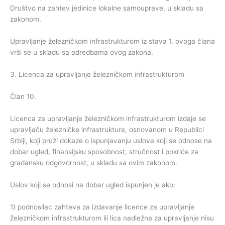
Društvo na zahtev jedinice lokalne samouprave, u skladu sa
zakonom.
Upravljanje železničkom infrastrukturom iz stava 1. ovoga člana
vrši se u skladu sa odredbama ovog zakona.
3. Licenca za upravljanje železničkom infrastrukturom
Član 10.
Licenca za upravljanje železničkom infrastrukturom izdaje se
upravljaču železničke infrastrukture, osnovanom u Republici
Srbiji, koji pruži dokaze o ispunjavanju uslova koji se odnose na
dobar ugled, finansijsku sposobnost, stručnost i pokriće za
građansku odgovornost, u skladu sa ovim zakonom.
Uslov koji se odnosi na dobar ugled ispunjen je ako:
1) podnosilac zahteva za izdavanje licence za upravljanje
železničkom infrastrukturom ili lica nadležna za upravljanje nisu