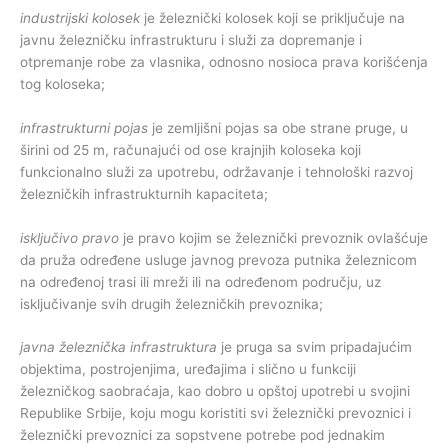
industrijski kolosek
je železnički kolosek koji se priključuje na
javnu železničku infrastrukturu i služi za dopremanje i
otpremanje robe za vlasnika, odnosno nosioca prava korišćenja
tog koloseka;
infrastrukturni pojas
je zemljišni pojas sa obe strane pruge, u
širini od 25 m, računajući od ose krajnjih koloseka koji
funkcionalno služi za upotrebu, održavanje i tehnološki razvoj
železničkih infrastrukturnih kapaciteta;
isključivo pravo
je pravo kojim se železnički prevoznik ovlašćuje
da pruža određene usluge javnog prevoza putnika železnicom
na određenoj trasi ili mreži ili na određenom području, uz
isključivanje svih drugih železničkih prevoznika;
javna železnička infrastruktura
je pruga sa svim pripadajućim
objektima, postrojenjima, uređajima i slično u funkciji
železničkog saobraćaja, kao dobro u opštoj upotrebi u svojini
Republike Srbije, koju mogu koristiti svi železnički prevoznici i
železnički prevoznici za sopstvene potrebe pod jednakim