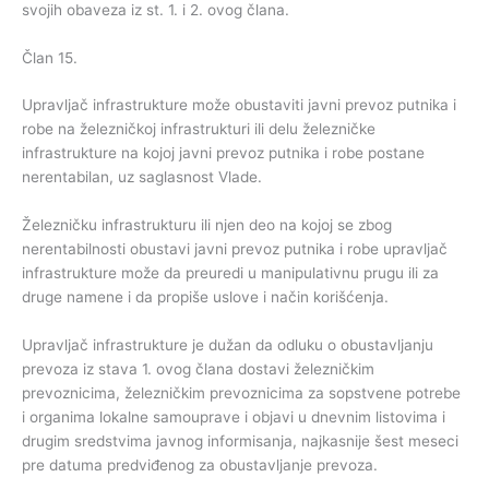
svojih obaveza iz st. 1. i 2. ovog člana.
Član 15.
Upravljač infrastrukture može obustaviti javni prevoz putnika i
robe na železničkoj infrastrukturi ili delu železničke
infrastrukture na kojoj javni prevoz putnika i robe postane
nerentabilan, uz saglasnost Vlade.
Železničku infrastrukturu ili njen deo na kojoj se zbog
nerentabilnosti obustavi javni prevoz putnika i robe upravljač
infrastrukture može da preuredi u manipulativnu prugu ili za
druge namene i da propiše uslove i način korišćenja.
Upravljač infrastrukture je dužan da odluku o obustavljanju
prevoza iz stava 1. ovog člana dostavi železničkim
prevoznicima, železničkim prevoznicima za sopstvene potrebe
i organima lokalne samouprave i objavi u dnevnim listovima i
drugim sredstvima javnog informisanja, najkasnije šest meseci
pre datuma predviđenog za obustavljanje prevoza.