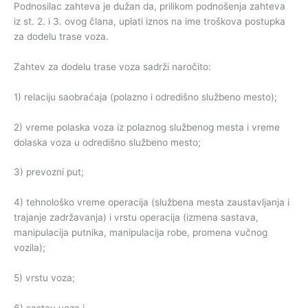
Podnosilac zahteva je dužan da, prilikom podnošenja zahteva
iz st. 2. i 3. ovog člana, uplati iznos na ime troškova postupka
za dodelu trase voza.
Zahtev za dodelu trase voza sadrži naročito:
1) relaciju saobraćaja (polazno i odredišno službeno mesto);
2) vreme polaska voza iz polaznog službenog mesta i vreme
dolaska voza u odredišno službeno mesto;
3) prevozni put;
4) tehnološko vreme operacija (službena mesta zaustavljanja i
trajanje zadržavanja) i vrstu operacija (izmena sastava,
manipulacija putnika, manipulacija robe, promena vučnog
vozila);
5) vrstu voza;