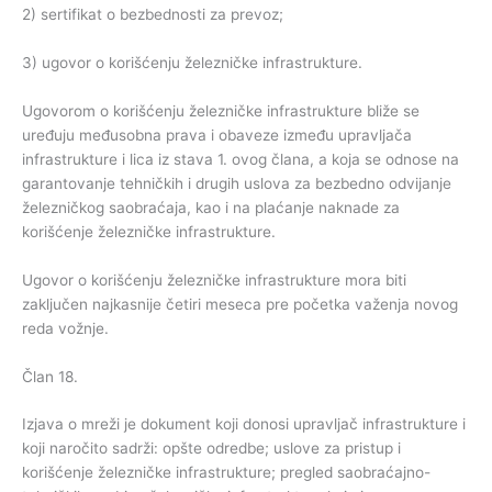
2) sertifikat o bezbednosti za prevoz;
3) ugovor o korišćenju železničke infrastrukture.
Ugovorom o korišćenju železničke infrastrukture bliže se
uređuju međusobna prava i obaveze između upravljača
infrastrukture i lica iz stava 1. ovog člana, a koja se odnose na
garantovanje tehničkih i drugih uslova za bezbedno odvijanje
železničkog saobraćaja, kao i na plaćanje naknade za
korišćenje železničke infrastrukture.
Ugovor o korišćenju železničke infrastrukture mora biti
zaključen najkasnije četiri meseca pre početka važenja novog
reda vožnje.
Član 18.
Izjava o mreži je dokument koji donosi upravljač infrastrukture i
koji naročito sadrži: opšte odredbe; uslove za pristup i
korišćenje železničke infrastrukture; pregled saobraćajno-