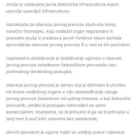
mreža
je celokupna javna železnička infrastruktura kojom
upravlja upravljač infrastrukture;
nadoknada za obavezu javnog prevoza
obuhvata korist,
naročito finansijsku, koju nadležni organ neposredno ili
posredno pruža iz sredstava javnih fondova tokom perioda
sprovođenja obaveze javnog prevoza ili u vezi sa tim periodom;
neposredno dodeljivanje
je dodeljivanje ugovora o obavezi
javnog prevoza određenom železničkom prevozniku bez
prethodnog tenderskog postupka;
obaveza javnog prevoza
je zahtev koji je definisan ili utvrđen
od strane nadležnog organa u cilju obezbeđivanja usluga
javnog prevoza železnicom od opšteg interesa, a koji železnički
prevoznik, ukoliko bi postupao rukovodeći se samo
komercijalnim, interesima, ne bi prihvatio ili ga ne bi prihvatio u
istoj meri ili pod istim uslovima bez nadoknade;
okvirni sporazum
je ugovor kojim se uređuju prava i obaveze