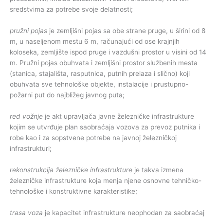
sredstvima za potrebe svoje delatnosti;
pružni pojas
je zemljišni pojas sa obe strane pruge, u širini od 8
m, u naseljenom mestu 6 m, računajući od ose krajnjih
koloseka, zemljište ispod pruge i vazdušni prostor u visini od 14
m. Pružni pojas obuhvata i zemljišni prostor službenih mesta
(stanica, stajališta, rasputnica, putnih prelaza i slično) koji
obuhvata sve tehnološke objekte, instalacije i prustupno-
požarni put do najbližeg javnog puta;
red vožnje
je akt upravljača javne železničke infrastrukture
kojim se utvrđuje plan saobraćaja vozova za prevoz putnika i
robe kao i za sopstvene potrebe na javnoj železničkoj
infrastrukturi;
rekonstrukcija železničke infrastrukture
je takva izmena
železničke infrastrukture koja menja njene osnovne tehničko-
tehnološke i konstruktivne karakteristike;
trasa voza
je kapacitet infrastrukture neophodan za saobraćaj