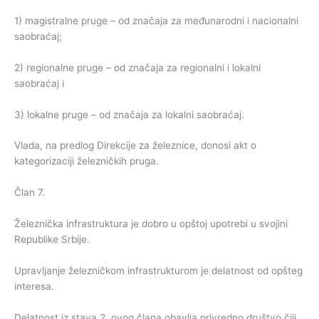
1) magistralne pruge – od značaja za međunarodni i nacionalni
saobraćaj;
2) regionalne pruge – od značaja za regionalni i lokalni
saobraćaj i
3) lokalne pruge – od značaja za lokalni saobraćaj.
Vlada, na predlog Direkcije za železnice, donosi akt o
kategorizaciji železničkih pruga.
Član 7.
Železnička infrastruktura je dobro u opštoj upotrebi u svojini
Republike Srbije.
Upravljanje železničkom infrastrukturom je delatnost od opšteg
interesa.
Delatnost iz stava 2. ovog člana obavlja privredno društvo čiji