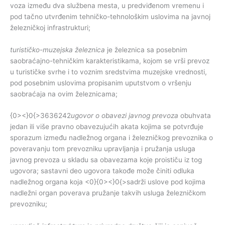
voza između dva službena mesta, u predviđenom vremenu i
pod tačno utvrđenim tehničko-tehnološkim uslovima na javnoj
železničkoj infrastrukturi;
turističko-muzejska železnica
je železnica sa posebnim
saobraćajno-tehničkim karakteristikama, kojom se vrši prevoz
u turističke svrhe i to voznim sredstvima muzejske vrednosti,
pod posebnim uslovima propisanim uputstvom o vršenju
saobraćaja na ovim železnicama;
{0><}0{>3636242
ugovor o obavezi javnog prevoza
obuhvata
jedan ili više pravno obavezujućih akata kojima se potvrđuje
sporazum između nadležnog organa i železničkog prevoznika o
poveravanju tom prevozniku upravljanja i pružanja usluga
javnog prevoza u skladu sa obavezama koje proističu iz tog
ugovora; sastavni deo ugovora takođe može činiti odluka
nadležnog organa koja <0}{0><}0{>sadrži uslove pod kojima
nadležni organ poverava pružanje takvih usluga železničkom
prevozniku;