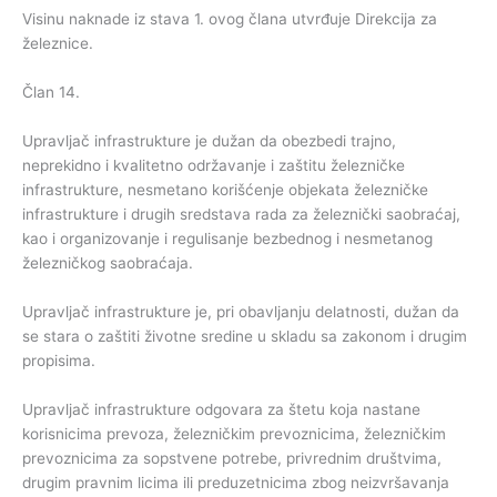
Visinu naknade iz stava 1. ovog člana utvrđuje Direkcija za
železnice.
Član 14.
Upravljač infrastrukture je dužan da obezbedi trajno,
neprekidno i kvalitetno održavanje i zaštitu železničke
infrastrukture, nesmetano korišćenje objekata železničke
infrastrukture i drugih sredstava rada za železnički saobraćaj,
kao i organizovanje i regulisanje bezbednog i nesmetanog
železničkog saobraćaja.
Upravljač infrastrukture je, pri obavljanju delatnosti, dužan da
se stara o zaštiti životne sredine u skladu sa zakonom i drugim
propisima.
Upravljač infrastrukture odgovara za štetu koja nastane
korisnicima prevoza, železničkim prevoznicima, železničkim
prevoznicima za sopstvene potrebe, privrednim društvima,
drugim pravnim licima ili preduzetnicima zbog neizvršavanja