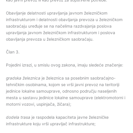
Obavljanje delatnosti upravljanja javnom železničkom
infrastrukturom i delatnosti obavljanja prevoza u železničkom
saobraćaju uređuje se na načelima razdvajanja poslova
upravljanja javnom železničkom infrastrukturom i poslova
obavljanja prevoza u železničkom saobraćaju.
Član 3.
Pojedini izrazi, u smislu ovog zakona, imaju sledeće značenje:
gradska železnica
je železnica sa posebnim saobraćajno-
tehničkim osobinama, kojom se vrši javni prevoz na teritoriji
jedinice lokalne samouprave, odnosno području naseljenih
mesta u sastavu jedinice lokalne samouprave (elektromotorni i
motorni vozovi, uspinjača, žičara);
dodela trasa
je raspodela kapaciteta javne železničke
infrastrukture koju vrši upravljač infrastrukture;