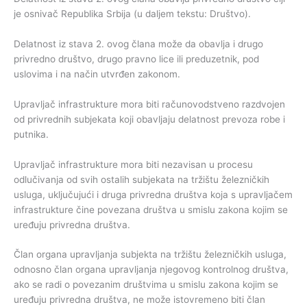
je osnivač Republika Srbija (u daljem tekstu: Društvo).
Delatnost iz stava 2. ovog člana može da obavlja i drugo
privredno društvo, drugo pravno lice ili preduzetnik, pod
uslovima i na način utvrđen zakonom.
Upravljač infrastrukture mora biti računovodstveno razdvojen
od privrednih subjekata koji obavljaju delatnost prevoza robe i
putnika.
Upravljač infrastrukture mora biti nezavisan u procesu
odlučivanja od svih ostalih subjekata na tržištu železničkih
usluga, uključujući i druga privredna društva koja s upravljačem
infrastrukture čine povezana društva u smislu zakona kojim se
uređuju privredna društva.
Član organa upravljanja subjekta na tržištu železničkih usluga,
odnosno član organa upravljanja njegovog kontrolnog društva,
ako se radi o povezanim društvima u smislu zakona kojim se
uređuju privredna društva, ne može istovremeno biti član