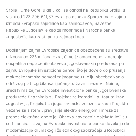
Srbije i Crne Gore, u delu koji se odnosi na Republiku Srbiju, u
visini od 223.796.611,37 evra, po osnovu Sporazuma o zajmu
između Evropske zajednice kao zajmodavca, Savezne
Republike Jugoslavije kao zajmoprimca i Narodne banke
Jugoslavije kao zastupnika zajmoprimca.
Dobijanjem zajma Evropske zajednice obezbeđena su sredstva
u iznosu od 225 miliona evra, čime je omogućeno izmerenje
dospelih a neplaćenih obaveza jugoslovenskih preduzeća po
zajmu Evropske investicione banke, što je dovelo do pružanja
makroekonomske pomoći zajmoprimcu u cilju obezbeđivanja
održivog platnog bilansa i jačanja državnih rezervi. Naime,
sredstvima zajma Evropske investicione banke jugoslovenska
preduzeća finansirala su Projekat za izgradnju autoputa kroz
Jugoslaviju, Projekat za jugoslovensku železnicu kao i Projekte
vezane za sistem upravljanja elektro energijom i mreže za
prenos električne energije. Obnova navedenih objekata koji su
se finansirali iz zajma Evropske investicione banke dovela je do
modernizacije drumskog i železničkog saobraćaja u Republici