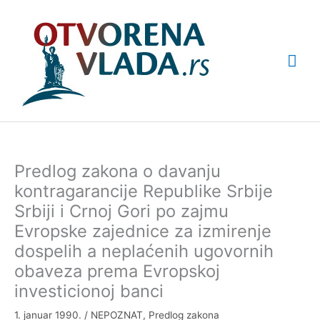
Pređi
Glav
na
sadržaj
izbo
Predlog zakona o davanju
kontragarancije Republike Srbije
Srbiji i Crnoj Gori po zajmu
Evropske zajednice za izmirenje
dospelih a neplaćenih ugovornih
obaveza prema Evropskoj
investicionoj banci
1. januar 1990.
/
NEPOZNAT
,
Predlog zakona