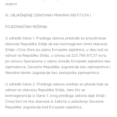
rezervi.
III. OBJAŠNjENjE OSNOVNIH PRAVNIH INSTITUTA I
POJEDINAČNIH REŠENjA
U odredbi člana 1. Predloga zakona predviđa se preuzimanje
obaveze Republike Srbije da kao kontragarant izmiri obaveze
Srbije i Crne Gore po zajmu Evropske zajednice, u delu koji se
odnosi na Republiku Srbiju, u iznosu od 223.796.611,37 evra,
po osnovu Sporazuma o zajmu između Evropske zajednice kao
zajmodavca, Savezne Republike Jugoslavije kao zajmoprimca i
Narodne banke Jugoslavije kao zastupnika zajmoprimca.
U odredbi člana 2. Predloga zakona uređuje se pitanje koje se
odnosi na obavezu Republike Srbije, tako što se
kontragarancija iz člana 1. ovog predloga zakona daje Srbiji i
Crnoj Gori na ime obaveze iz Zakona o zaduženju Savezne
Republike Jugoslavije kod Evropske zajednice.