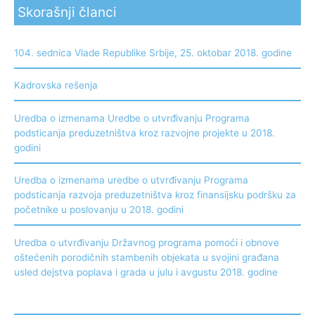
Skorašnji članci
104. sednica Vlade Republike Srbije, 25. oktobar 2018. godine
Kadrovska rešenja
Uredba o izmenama Uredbe o utvrđivanju Programa
podsticanja preduzetništva kroz razvojne projekte u 2018.
godini
Uredba o izmenama uredbe o utvrđivanju Programa
podsticanja razvoja preduzetništva kroz finansijsku podršku za
početnike u poslovanju u 2018. godini
Uredba o utvrđivanju Državnog programa pomoći i obnove
oštećenih porodičnih stambenih objekata u svojini građana
usled dejstva poplava i grada u julu i avgustu 2018. godine