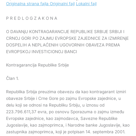
Originalna strana fajla
Originalni fajl
Lokalni fajl
P R E D L O G Z A K O N A
O DAVANjU KONTRAGARANCIJE REPUBLIKE SRBIJE SRBIJI I
CRNOJ GORI PO ZAJMU EVROPSKE ZAJEDNICE ZA IZMIRENjE
DOSPELIH A NEPLAĆENIH UGOVORNIH OBAVEZA PREMA
EVROPSKOJ INVESTICIONOJ BANCI
Kontragarancija Republike Srbije
Član 1.
Republika Srbija preuzima obavezu da kao kontragarant izmiri
obaveze Srbije i Crne Gore po zajmu Evropske zajednice, u
delu koji se odnosi na Republiku Srbiju, u iznosu od
223.796.611,37 evra, po osnovu Sporazuma o zajmu između
Evropske zajednice, kao zajmodavca, Savezne Republike
Jugoslavije, kao zajmoprimca, i Narodne banke Jugoslavije, kao
zastupnika zajmoprimca, koji je potpisan 14. septembra 2001.