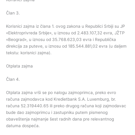
Član 3.
Korisnici zajma iz člana 1. ovog zakona u Republici Srbiji su JP
«Elektroprivreda Srbije», u iznosu od 2.483.107,32 evra, JŽTP
«Beograd», u iznosu od 35.768.623,03 evra i Republička
direkcija za puteve, u iznosu od 185.544.881,02 evra (u daljem
tekstu: korisnici zajma).
Otplata zajma
Član 4.
Otplata zajma vrši se po nalogu zajmoprimca, preko evro
računa zajmodavca kod Kredietbank S.A. Luxemburg, br.
računa 52.319440.65 ili preko drugog računa koji zajmodavac
bude dao zajmoprimcu i zastupniku putem pismenog
obaveštenja najmanje šest radnih dana pre relevantnog
datuma dospeća.