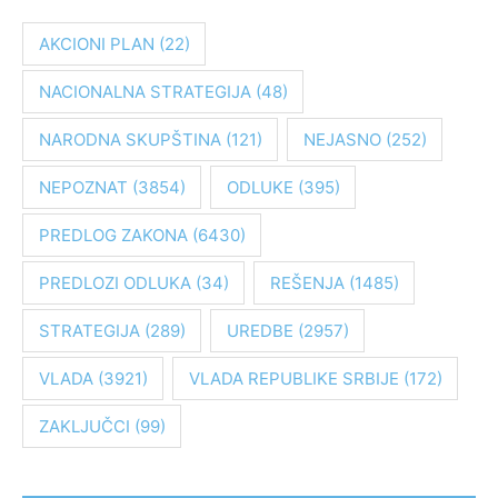
r
a
AKCIONI PLAN
(22)
g
NACIONALNA STRATEGIJA
(48)
a
z
NARODNA SKUPŠTINA
(121)
NEJASNO
(252)
a
:
NEPOZNAT
(3854)
ODLUKE
(395)
PREDLOG ZAKONA
(6430)
PREDLOZI ODLUKA
(34)
REŠENJA
(1485)
STRATEGIJA
(289)
UREDBE
(2957)
VLADA
(3921)
VLADA REPUBLIKE SRBIJE
(172)
ZAKLJUČCI
(99)