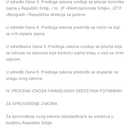
U odredbi člana 3. Predloga zakona uređuje se pitanje korisnika
zajma u Republici Srbiji., i to: JP «Elektroprivreda Srbije», JŽTP
«Beograd» i Republička direkcija za puteve.
U odredbi člana 4. Predloga zakona predviđa se način na koji
se vrši otplata zajma.
U odredbama člana 5. Predloga zakona uređuju se pitanja koja
se odnose na obaveze koje korisnici zajma imaju u vezi sa ovim
zajmom.
U odredbi člana 6. Predloga zakona predviđa se stupanje na
snagu ovog zakona.
IV. PROCENA IZNOSA FINANSIJSKIH SREDSTAVA POTREBNIH
ZA SPROVOĐENjE ZAKONA
Za sprovođenje ovog zakona obezbeđivaće se sredstva u
budžetu Republike Srbije.