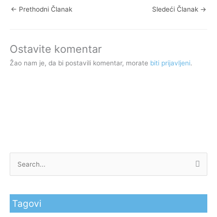
←
Prethodni Članak
Sledeći Članak
→
Ostavite komentar
Žao nam je, da bi postavili komentar, morate
biti prijavljeni
.
P
r
e
Tagovi
t