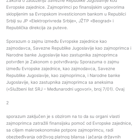
Zakona o zaduženju Savezne Republike Jugoslavije kod
Evropske zajednice. Zajmoprimci po finansijskim ugovorima
sklopljenim sa Evropskom investicionom bankom u Republici
Srbiji su JP «Elektroprivreda Srbije», JŽTP «Beograd» i
Republička direkcija za puteve.
Sporazum o zajmu između Evropske zajednice kao
zajmodavca, Savezne Republike Jugoslavije kao zajmoprimca i
Narodne banke Jugoslavije kao zastupnika zajmoprimca
potvrđen je Zakonom o potvrđivanju Sporazuma o zajmu
između Evropske zajednice, kao zajmodavca, Savezne
Republike Jugoslavije, kao zajmoprimca, i Narodne banke
Jugoslavije, kao zastupnika zajmoprimca sa aneksima
(«Službeni list SRJ – Međunarodni ugovori», broj 7/01). Ovaj
2
sporazum zaključen je s obzirom na to da su organi vlasti
zajmoprimca zatražili finansijsku pomoć od Evropske zajednice,
sa ciljem makroekonomske potpore zajmoprimcu, radi
obezbeđivanja održivog platnog bilansa i jačanja državnih