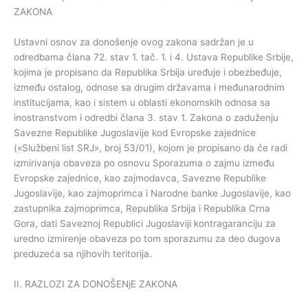
ZAKONA
Ustavni osnov za donošenje ovog zakona sadržan je u
odredbama člana 72. stav 1. tač. 1. i 4. Ustava Republike Srbije,
kojima je propisano da Republika Srbija uređuje i obezbeđuje,
između ostalog, odnose sa drugim državama i međunarodnim
institucijama, kao i sistem u oblasti ekonomskih odnosa sa
inostranstvom i odredbi člana 3. stav 1. Zakona o zaduženju
Savezne Republike Jugoslavije kod Evropske zajednice
(«Službeni list SRJ», broj 53/01), kojom je propisano da će radi
izmirivanja obaveza po osnovu Sporazuma o zajmu između
Evropske zajednice, kao zajmodavca, Savezne Republike
Jugoslavije, kao zajmoprimca i Narodne banke Jugoslavije, kao
zastupnika zajmoprimca, Republika Srbija i Republika Crna
Gora, dati Saveznoj Republici Jugoslaviji kontragaranciju za
uredno izmirenje obaveza po tom sporazumu za deo dugova
preduzeća sa njihovih teritorija.
II. RAZLOZI ZA DONOŠENjE ZAKONA