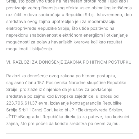
Srbiji, što pozitivno utiče na nesmetan protok roba i ljudi kao i
postizanje većeg finansijskog efekta usled obimnijeg korišćenja
različitih vidova saobraćaja u Republici Srbiji. Istovremeno, deo
sredstava ovog zajma upotrebljen je i za modernizaciju
elektroprivrede Republike Srbije, što utiče pozitivno na
neprekidnu snabdevenost električnom energijom i otklanjanje
mogućnosti za pojavu havarijskih kvarova koji kao rezultat
mogu imati i isključenja.
VI. RAZLOZI ZA DONOŠENjE ZAKONA PO HITNOM POSTUPKU
Razlozi za donošenje ovog zakona po hitnom postupku,
saglasno članu 157. Poslovnika Narodne skupštine Republike
Srbije, proizlaze iz činjenice da je uslov za povlačenje
sredstava po zajmu kod Evropske zajednice, u iznosu od
223.796.611,37 evra, izdavanje kontragarancije Republike
Srbije Srbiji i Crnoj Gori, kako bi JP «Elektroprivreda Srbije»,
JŽTP «Beograd» i Repubička direkcija za puteve, kao korisnici
zajma, što pre počeli da koriste sredstva po ovom zajmu.