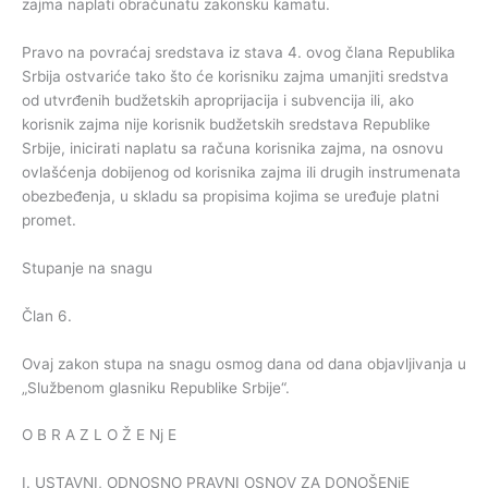
zajma naplati obračunatu zakonsku kamatu.
Pravo na povraćaj sredstava iz stava 4. ovog člana Republika
Srbija ostvariće tako što će korisniku zajma umanjiti sredstva
od utvrđenih budžetskih aproprijacija i subvencija ili, ako
korisnik zajma nije korisnik budžetskih sredstava Republike
Srbije, inicirati naplatu sa računa korisnika zajma, na osnovu
ovlašćenja dobijenog od korisnika zajma ili drugih instrumenata
obezbeđenja, u skladu sa propisima kojima se uređuje platni
promet.
Stupanje na snagu
Član 6.
Ovaj zakon stupa na snagu osmog dana od dana objavljivanja u
„Službenom glasniku Republike Srbije“.
O B R A Z L O Ž E Nj E
I. USTAVNI, ODNOSNO PRAVNI OSNOV ZA DONOŠENjE