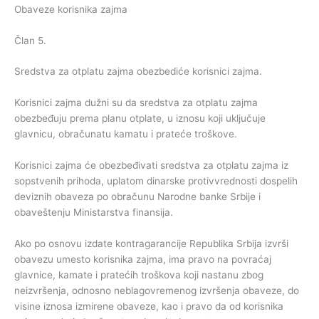
Obaveze korisnika zajma
Član 5.
Sredstva za otplatu zajma obezbediće korisnici zajma.
Korisnici zajma dužni su da sredstva za otplatu zajma
obezbeđuju prema planu otplate, u iznosu koji uključuje
glavnicu, obračunatu kamatu i prateće troškove.
Korisnici zajma će obezbeđivati sredstva za otplatu zajma iz
sopstvenih prihoda, uplatom dinarske protivvrednosti dospelih
deviznih obaveza po obračunu Narodne banke Srbije i
obaveštenju Ministarstva finansija.
Ako po osnovu izdate kontragarancije Republika Srbija izvrši
obavezu umesto korisnika zajma, ima pravo na povraćaj
glavnice, kamate i pratećih troškova koji nastanu zbog
neizvršenja, odnosno neblagovremenog izvršenja obaveze, do
visine iznosa izmirene obaveze, kao i pravo da od korisnika