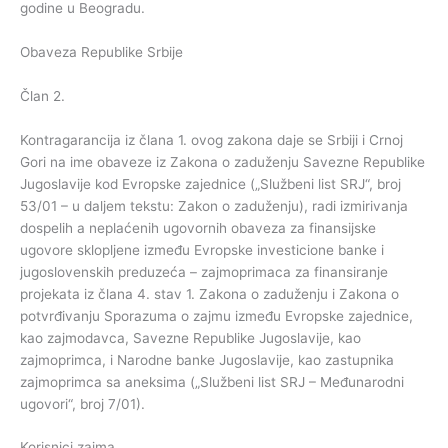
godine u Beogradu.
Obaveza Republike Srbije
Član 2.
Kontragarancija iz člana 1. ovog zakona daje se Srbiji i Crnoj
Gori na ime obaveze iz Zakona o zaduženju Savezne Republike
Jugoslavije kod Evropske zajednice („Službeni list SRJ“, broj
53/01 – u daljem tekstu: Zakon o zaduženju), radi izmirivanja
dospelih a neplaćenih ugovornih obaveza za finansijske
ugovore sklopljene između Evropske investicione banke i
jugoslovenskih preduzeća – zajmoprimaca za finansiranje
projekata iz člana 4. stav 1. Zakona o zaduženju i Zakona o
potvrđivanju Sporazuma o zajmu između Evropske zajednice,
kao zajmodavca, Savezne Republike Jugoslavije, kao
zajmoprimca, i Narodne banke Jugoslavije, kao zastupnika
zajmoprimca sa aneksima („Službeni list SRJ – Međunarodni
ugovori“, broj 7/01).
Korisnici zajma