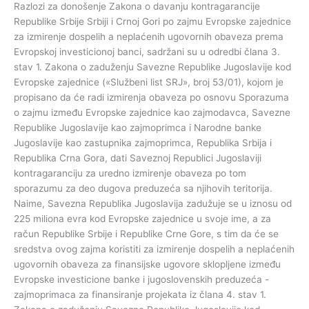
Razlozi za donošenje Zakona o davanju kontragarancije
Republike Srbije Srbiji i Crnoj Gori po zajmu Evropske zajednice
za izmirenje dospelih a neplaćenih ugovornih obaveza prema
Evropskoj investicionoj banci, sadržani su u odredbi člana 3.
stav 1. Zakona o zaduženju Savezne Republike Jugoslavije kod
Evropske zajednice («Službeni list SRJ», broj 53/01), kojom je
propisano da će radi izmirenja obaveza po osnovu Sporazuma
o zajmu između Evropske zajednice kao zajmodavca, Savezne
Republike Jugoslavije kao zajmoprimca i Narodne banke
Jugoslavije kao zastupnika zajmoprimca, Republika Srbija i
Republika Crna Gora, dati Saveznoj Republici Jugoslaviji
kontragaranciju za uredno izmirenje obaveza po tom
sporazumu za deo dugova preduzeća sa njihovih teritorija.
Naime, Savezna Republika Jugoslavija zadužuje se u iznosu od
225 miliona evra kod Evropske zajednice u svoje ime, a za
račun Republike Srbije i Republike Crne Gore, s tim da će se
sredstva ovog zajma koristiti za izmirenje dospelih a neplaćenih
ugovornih obaveza za finansijske ugovore sklopljene između
Evropske investicione banke i jugoslovenskih preduzeća -
zajmoprimaca za finansiranje projekata iz člana 4. stav 1.