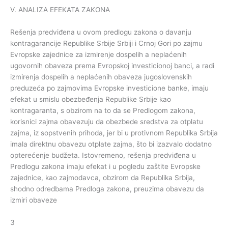
V. ANALIZA EFEKATA ZAKONA
Rešenja predviđena u ovom predlogu zakona o davanju
kontragarancije Republike Srbije Srbiji i Crnoj Gori po zajmu
Evropske zajednice za izmirenje dospelih a neplaćenih
ugovornih obaveza prema Evropskoj investicionoj banci, a radi
izmirenja dospelih a neplaćenih obaveza jugoslovenskih
preduzeća po zajmovima Evropske investicione banke, imaju
efekat u smislu obezbeđenja Republike Srbije kao
kontragaranta, s obzirom na to da se Predlogom zakona,
korisnici zajma obavezuju da obezbede sredstva za otplatu
zajma, iz sopstvenih prihoda, jer bi u protivnom Republika Srbija
imala direktnu obavezu otplate zajma, što bi izazvalo dodatno
opterećenje budžeta. Istovremeno, rešenja predviđena u
Predlogu zakona imaju efekat i u pogledu zaštite Evropske
zajednice, kao zajmodavca, obzirom da Republika Srbija,
shodno odredbama Predloga zakona, preuzima obavezu da
izmiri obaveze
3