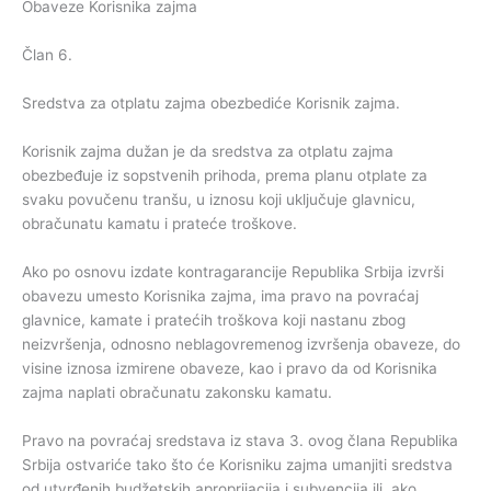
Obaveze Korisnika zajma
Član 6.
Sredstva za otplatu zajma obezbediće Korisnik zajma.
Korisnik zajma dužan je da sredstva za otplatu zajma
obezbeđuje iz sopstvenih prihoda, prema planu otplate za
svaku povučenu tranšu, u iznosu koji uključuje glavnicu,
obračunatu kamatu i prateće troškove.
Ako po osnovu izdate kontragarancije Republika Srbija izvrši
obavezu umesto Korisnika zajma, ima pravo na povraćaj
glavnice, kamate i pratećih troškova koji nastanu zbog
neizvršenja, odnosno neblagovremenog izvršenja obaveze, do
visine iznosa izmirene obaveze, kao i pravo da od Korisnika
zajma naplati obračunatu zakonsku kamatu.
Pravo na povraćaj sredstava iz stava 3. ovog člana Republika
Srbija ostvariće tako što će Korisniku zajma umanjiti sredstva
od utvrđenih budžetskih aproprijacija i subvencija ili, ako