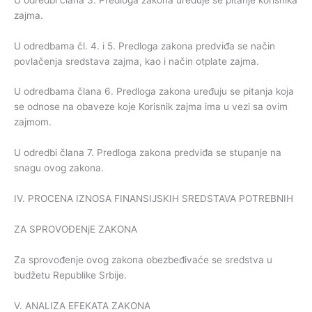
zajma.
U odredbama čl. 4. i 5. Predloga zakona predviđa se način
povlačenja sredstava zajma, kao i način otplate zajma.
U odredbama člana 6. Predloga zakona uređuju se pitanja koja
se odnose na obaveze koje Korisnik zajma ima u vezi sa ovim
zajmom.
U odredbi člana 7. Predloga zakona predviđa se stupanje na
snagu ovog zakona.
IV. PROCENA IZNOSA FINANSIJSKIH SREDSTAVA POTREBNIH
ZA SPROVOĐENjE ZAKONA
Za sprovođenje ovog zakona obezbeđivaće se sredstva u
budžetu Republike Srbije.
V. ANALIZA EFEKATA ZAKONA