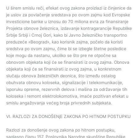
U širem smislu reči, efekat ovog zakona proizlazi iz činjenice da
je uslov za povlačenje sredstava po ovom zajmu kod Evropske
investicione banke u iznosu do 70 miliona evra za finansiranje
Projekta obnove železnica, izdavanje kontragarancije Republike
Srbije Srbiji i Crnoj Gori, kako bi Javno železničko transportno
preduzeće «Beograd», kao korisnik zajma, počelo da koristi
sredstva po ovom zajmu, čime bi se izbegle štetne posledice
koje mogu da nastanu, ukoliko se što pre ne otpočne sa
obnovom objekata koji će se finansirati iz ovog zajma. Obnova
objekata koji će se finansirati iz ovog zajma, u konkretnom
slučaju obnova železničkih deonica, što između ostalog
obuhvata obnovu koloseka, signalizacije i telekomunikacije,
isporuku opreme, rezervnih delova i mašina za održavanje tih
koloseka i remont elektrolokomotiva, imaće pozitivan efekat u
smislu angažovanja većeg broja privrednih subjekata.
VI. RAZLOZI ZA DONOŠENjE ZAKONA PO HITNOM POSTUPKU
Razlozi za donošenje ovog zakona po hitnom postupku,
saglasno članu 157. Poslovnika Narodne skupštine Republike