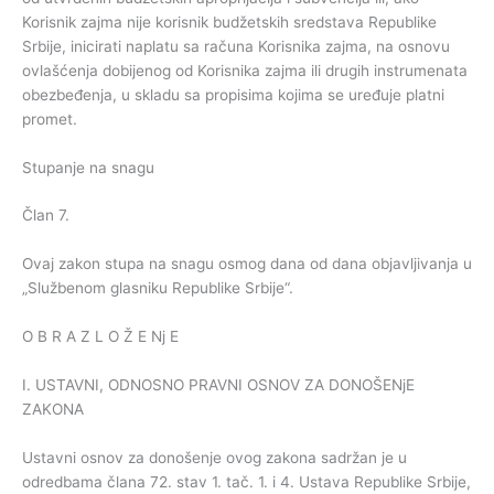
Korisnik zajma nije korisnik budžetskih sredstava Republike
Srbije, inicirati naplatu sa računa Korisnika zajma, na osnovu
ovlašćenja dobijenog od Korisnika zajma ili drugih instrumenata
obezbeđenja, u skladu sa propisima kojima se uređuje platni
promet.
Stupanje na snagu
Član 7.
Ovaj zakon stupa na snagu osmog dana od dana objavljivanja u
„Službenom glasniku Republike Srbije“.
O B R A Z L O Ž E Nj E
I. USTAVNI, ODNOSNO PRAVNI OSNOV ZA DONOŠENjE
ZAKONA
Ustavni osnov za donošenje ovog zakona sadržan je u
odredbama člana 72. stav 1. tač. 1. i 4. Ustava Republike Srbije,