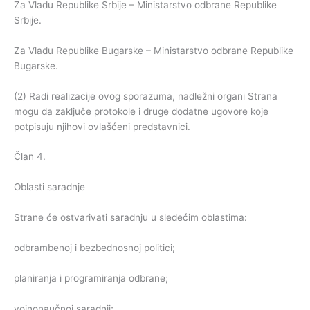
Za Vladu Republike Srbije – Ministarstvo odbrane Republike
Srbije.
Za Vladu Republike Bugarske – Ministarstvo odbrane Republike
Bugarske.
(2) Radi realizacije ovog sporazuma, nadležni organi Strana
mogu da zaključe protokole i druge dodatne ugovore koje
potpisuju njihovi ovlašćeni predstavnici.
Član 4.
Oblasti saradnje
Strane će ostvarivati saradnju u sledećim oblastima:
odbrambenoj i bezbednosnoj politici;
planiranja i programiranja odbrane;
vojnonaučnoj saradnji;