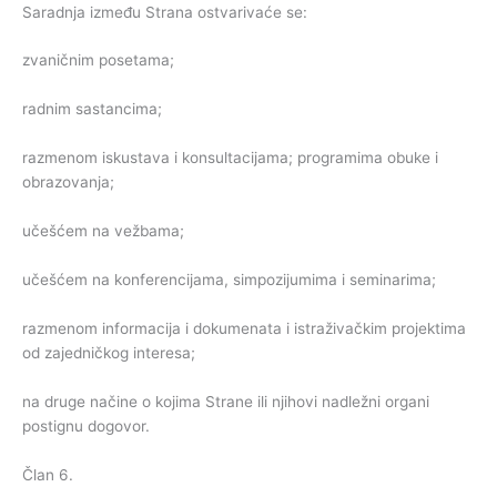
Saradnja između Strana ostvarivaće se:
zvaničnim posetama;
radnim sastancima;
razmenom iskustava i konsultacijama; programima obuke i
obrazovanja;
učešćem na vežbama;
učešćem na konferencijama, simpozijumima i seminarima;
razmenom informacija i dokumenata i istraživačkim projektima
od zajedničkog interesa;
na druge načine o kojima Strane ili njihovi nadležni organi
postignu dogovor.
Član 6.