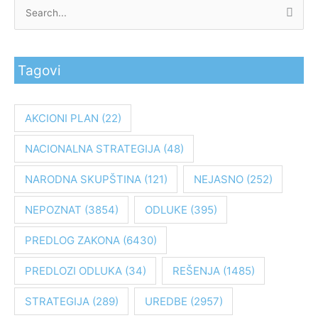
P
r
e
Tagovi
t
r
a
AKCIONI PLAN
(22)
g
NACIONALNA STRATEGIJA
(48)
a
z
NARODNA SKUPŠTINA
(121)
NEJASNO
(252)
a
:
NEPOZNAT
(3854)
ODLUKE
(395)
PREDLOG ZAKONA
(6430)
PREDLOZI ODLUKA
(34)
REŠENJA
(1485)
STRATEGIJA
(289)
UREDBE
(2957)