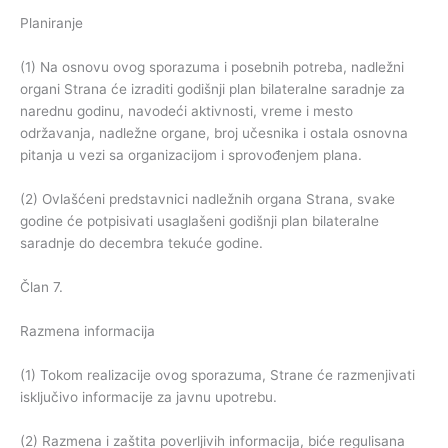
Planiranje
(1) Na osnovu ovog sporazuma i posebnih potreba, nadležni
organi Strana će izraditi godišnji plan bilateralne saradnje za
narednu godinu, navodeći aktivnosti, vreme i mesto
održavanja, nadležne organe, broj učesnika i ostala osnovna
pitanja u vezi sa organizacijom i sprovođenjem plana.
(2) Ovlašćeni predstavnici nadležnih organa Strana, svake
godine će potpisivati usaglašeni godišnji plan bilateralne
saradnje do decembra tekuće godine.
Član 7.
Razmena informacija
(1) Tokom realizacije ovog sporazuma, Strane će razmenjivati
isključivo informacije za javnu upotrebu.
(2) Razmena i zaštita poverljivih informacija, biće regulisana