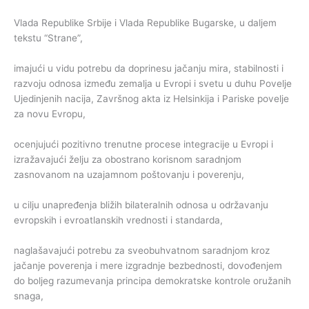
Vlada Republike Srbije i Vlada Republike Bugarske, u daljem
tekstu “Strane”,
imajući u vidu potrebu da doprinesu jačanju mira, stabilnosti i
razvoju odnosa između zemalja u Evropi i svetu u duhu Povelje
Ujedinjenih nacija, Završnog akta iz Helsinkija i Pariske povelje
za novu Evropu,
ocenjujući pozitivno trenutne procese integracije u Evropi i
izražavajući želju za obostrano korisnom saradnjom
zasnovanom na uzajamnom poštovanju i poverenju,
u cilju unapređenja bližih bilateralnih odnosa u održavanju
evropskih i evroatlanskih vrednosti i standarda,
naglašavajući potrebu za sveobuhvatnom saradnjom kroz
jačanje poverenja i mere izgradnje bezbednosti, dovođenjem
do boljeg razumevanja principa demokratske kontrole oružanih
snaga,