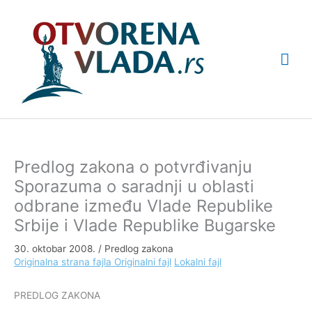
Pređi
Glav
na
sadržaj
izbo
Predlog zakona o potvrđivanju
Sporazuma o saradnji u oblasti
odbrane između Vlade Republike
Srbije i Vlade Republike Bugarske
30. oktobar 2008.
/
Predlog zakona
Originalna strana fajla
Originalni fajl
Lokalni fajl
PREDLOG ZAKONA