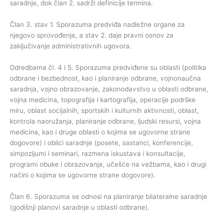
saradnje, dok član 2. sadrži definicije termina.
Član 3. stav 1. Sporazuma predviđa nadležne organe za
njegovo sprovođenje, a stav 2. daje pravni osnov za
zaključivanje administrativnih ugovora.
Odredbama čl. 4 i 5. Sporazuma predviđene su oblasti (politika
odbrane i bezbednost, kao i planiranje odbrane, vojnonaučna
saradnja, vojno obrazovanje, zakonodavstvo u oblasti odbrane,
vojna medicina, topografija i kartografija, operacije podrške
miru, oblast socijalnih, sportskih i kulturnih aktivnosti, oblast,
kontrola naoružanja, planiranje odbrane, ljudski resursi, vojna
medicina, kao i druge oblasti o kojima se ugovorne strane
dogovore) i oblici saradnje (posete, sastanci, konferencije,
simpozijumi i seminari, razmena iskustava i konsultacije,
programi obuke i obrazovanja, učešće na vežbama, kao i drugi
načini o kojima se ugovorne strane dogovore).
Član 6. Sporazuma se odnosi na planiranje bilateralne saradnje
(godišnji planovi saradnje u oblasti odbrane).