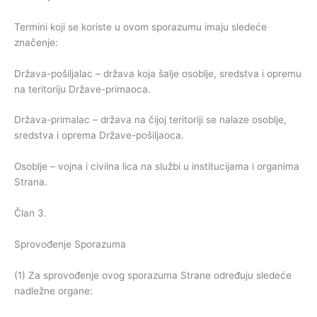
Termini koji se koriste u ovom sporazumu imaju sledeće
značenje:
Država-pošiljalac – država koja šalje osoblje, sredstva i opremu
na teritoriju Države-primaoca.
Država-primalac – država na čijoj teritoriji se nalaze osoblje,
sredstva i oprema Države-pošiljaoca.
Osoblje – vojna i civilna lica na službi u institucijama i organima
Strana.
Član 3.
Sprovođenje Sporazuma
(1) Za sprovođenje ovog sporazuma Strane određuju sledeće
nadležne organe: