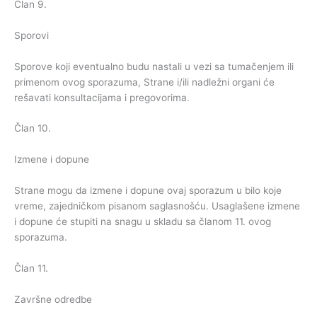
Član 9.
Sporovi
Sporove koji eventualno budu nastali u vezi sa tumačenjem ili
primenom ovog sporazuma, Strane i/ili nadležni organi će
rešavati konsultacijama i pregovorima.
Član 10.
Izmene i dopune
Strane mogu da izmene i dopune ovaj sporazum u bilo koje
vreme, zajedničkom pisanom saglasnošću. Usaglašene izmene
i dopune će stupiti na snagu u skladu sa članom 11. ovog
sporazuma.
Član 11.
Završne odredbe