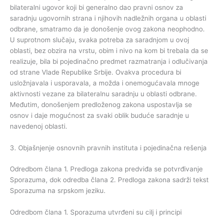
bilateralni ugovor koji bi generalno dao pravni osnov za
saradnju ugovornih strana i njihovih nadležnih organa u oblasti
odbrane, smatramo da je donošenje ovog zakona neophodno.
U suprotnom slučaju, svaka potreba za saradnjom u ovoj
oblasti, bez obzira na vrstu, obim i nivo na kom bi trebala da se
realizuje, bila bi pojedinačno predmet razmatranja i odlučivanja
od strane Vlade Republike Srbije. Ovakva procedura bi
usložnjavala i usporavala, a možda i onemogućavala mnoge
aktivnosti vezane za bilateralnu saradnju u oblasti odbrane.
Međutim, donošenjem predloženog zakona uspostavlja se
osnov i daje mogućnost za svaki oblik buduće saradnje u
navedenoj oblasti.
3. Objašnjenje osnovnih pravnih instituta i pojedinačna rešenja
Odredbom člana 1. Predloga zakona predviđa se potvrđivanje
Sporazuma, dok odredba člana 2. Predloga zakona sadrži tekst
Sporazuma na srpskom jeziku.
Odredbom člana 1. Sporazuma utvrđeni su cilj i principi