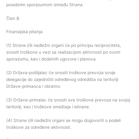
posebnim sporazumom između Strana.
Član 8.
Finansijska pitanja
(1) Strane i/ili nadležni organi će po principu reciprociteta,
snositi troškove u vezi sa realizacijom aktivnosti po ovom
sporazumu, kao i dodatnih ugovora i planova
.
(2) Država-pošiljalac će snositi troškove prevoza svoje
delegacije do zajednički određenog odredišta na teritoriji
Države-primaoca i obratno.
(3) Država-primalac će snositi sve troškove prevoza na svojoj
teritoriji, kao i troškove smeštaja i ishrane.
(4) Strane i/ili nadležni organi se mogu dogovoriti o podeli
troškove za određene aktivnosti.