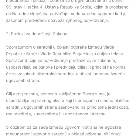
međunarodni položaj i odnose sa drugim državama i u članu
99. stav 1. tačka 4. Ustava Republike Srbije, kojim je propisano
da Narodna skupština potvrđuje međunarodne ugovore kad je
zakonom predviđena obaveza njihovog potvrđivanja.
2. Razlozi za donošenje Zakona
Sporazumom o saradnji u oblasti odbrane između Vlade
Republike Srbije i Vlade Republike Bugarske (u daljem tekstu:
Sporazum), čije se potvrđivanje predlaže ovim zakonom,
uspostavljaju se osnove i predviđaju ciljevi i principi na kojima
će se zasnivati bilateralna saradnja u oblasti odbrane između
ugovornih strana.
Cilj ovog zakona, odnosno zaključenog Sporazuma, je
uspostavljanje pravnog okvira koji bi omogućio i ujedno olakšao
saradnju ugovornih strana zasnovanu na principima jednakosti,
reciprociteta, suvereniteta i u obostranom interesu.
S obzirom da za sada između ugovornih strana ne egzistira
međunarodni ugovor o saradnji u oblasti odbrane, niti drugi