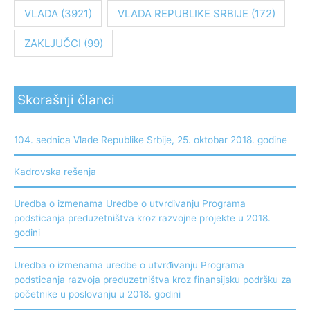
VLADA
(3921)
VLADA REPUBLIKE SRBIJE
(172)
ZAKLJUČCI
(99)
Skorašnji članci
104. sednica Vlade Republike Srbije, 25. oktobar 2018. godine
Kadrovska rešenja
Uredba o izmenama Uredbe o utvrđivanju Programa
podsticanja preduzetništva kroz razvojne projekte u 2018.
godini
Uredba o izmenama uredbe o utvrđivanju Programa
podsticanja razvoja preduzetništva kroz finansijsku podršku za
početnike u poslovanju u 2018. godini