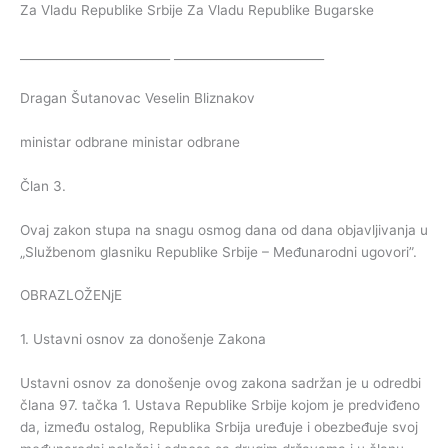
Za Vladu Republike Srbije Za Vladu Republike Bugarske
_________________________ _________________________
Dragan Šutanovac Veselin Bliznakov
ministar odbrane ministar odbrane
Član 3.
Ovaj zakon stupa na snagu osmog dana od dana objavljivanja u
„Službenom glasniku Republike Srbije – Međunarodni ugovori”.
OBRAZLOŽENjE
1. Ustavni osnov za donošenje Zakona
Ustavni osnov za donošenje ovog zakona sadržan je u odredbi
člana 97. tačka 1. Ustava Republike Srbije kojom je predviđeno
da, između ostalog, Republika Srbija uređuje i obezbeđuje svoj