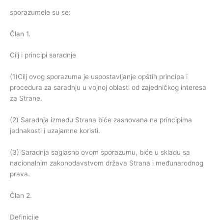
sporazumele su se:
Član 1.
Cilj i principi saradnje
(1)Cilj ovog sporazuma je uspostavljanje opštih principa i
procedura za saradnju u vojnoj oblasti od zajedničkog interesa
za Strane.
(2) Saradnja između Strana biće zasnovana na principima
jednakosti i uzajamne koristi.
(3) Saradnja saglasno ovom sporazumu, biće u skladu sa
nacionalnim zakonodavstvom država Strana i međunarodnog
prava.
Član 2.
Definicije