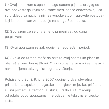
(1) Ovaj sporazum stupa na snagu danom prijema drugog od
dva obaveštenja kojim se Strane međusobno obaveštavaju da
su u skladu sa nacionalnim zakonodavstvom sprovele postupak
koji je neophodan za stupanje na snagu Sporazuma.
(2) Sporazum će se privremeno primenjivati od dana
potpisivanja.
(3) Ovaj sporazum se zaključuje na neodređeni period.
(4) Svaka od Strana može da otkaže ovaj sporazum pisanim
obaveštenjem drugoj Strani. Otkaz stupa na snagu šest meseci
nakon prijema takvog pisanog obaveštenja.
Potpisano u Sofiji, 9. juna 2007. godine, u dva istovetna
primerka na srpskom, bugarskom i engleskom jeziku, pri čemu
su svi primerci autentični. U slučaju razlika u tumačenju
odredaba ovog sporazuma, merodavan je tekst na engleskom
jeziku.