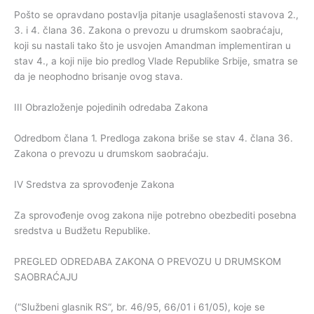
Pošto se opravdano postavlja pitanje usaglašenosti stavova 2.,
3. i 4. člana 36. Zakona o prevozu u drumskom saobraćaju,
koji su nastali tako što je usvojen Amandman implementiran u
stav 4., a koji nije bio predlog Vlade Republike Srbije, smatra se
da je neophodno brisanje ovog stava.
III Obrazloženje pojedinih odredaba Zakona
Odredbom člana 1. Predloga zakona briše se stav 4. člana 36.
Zakona o prevozu u drumskom saobraćaju.
IV Sredstva za sprovođenje Zakona
Za sprovođenje ovog zakona nije potrebno obezbediti posebna
sredstva u Budžetu Republike.
PREGLED ODREDABA ZAKONA O PREVOZU U DRUMSKOM
SAOBRAĆAJU
(“Službeni glasnik RS“, br. 46/95, 66/01 i 61/05), koje se