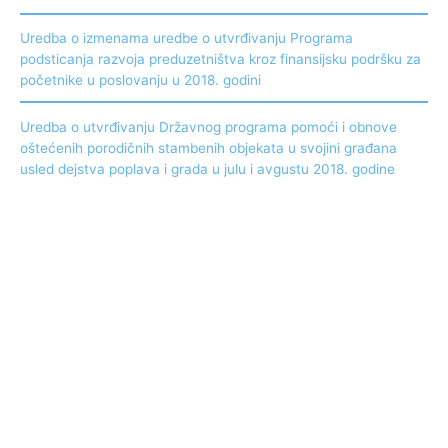
Uredba o izmenama uredbe o utvrđivanju Programa
podsticanja razvoja preduzetništva kroz finansijsku podršku za
početnike u poslovanju u 2018. godini
Uredba o utvrđivanju Državnog programa pomoći i obnove
oštećenih porodičnih stambenih objekata u svojini građana
usled dejstva poplava i grada u julu i avgustu 2018. godine
Arhiva
2018 godina
2017 godina
2016 godina
2015 godina
2014 godina
2013 godina