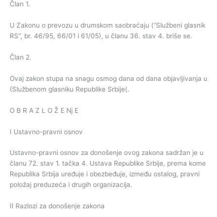
Član 1.
U Zakonu o prevozu u drumskom saobraćaju (“Službeni glasnik
RS“, br. 46/95, 66/01 i 61/05), u članu 36. stav 4. briše se.
Član 2.
Ovaj zakon stupa na snagu osmog dana od dana objavljivanja u
(Službenom glasniku Republike Srbije(.
O B R A Z L O Ž E Nj E
I Ustavno-pravni osnov
Ustavno-pravni osnov za donošenje ovog zakona sadržan je u
članu 72. stav 1. tačka 4. Ustava Republike Srbije, prema kome
Republika Srbija uređuje i obezbeđuje, između ostalog, pravni
položaj preduzeća i drugih organizacija.
II Razlozi za donošenje zakona