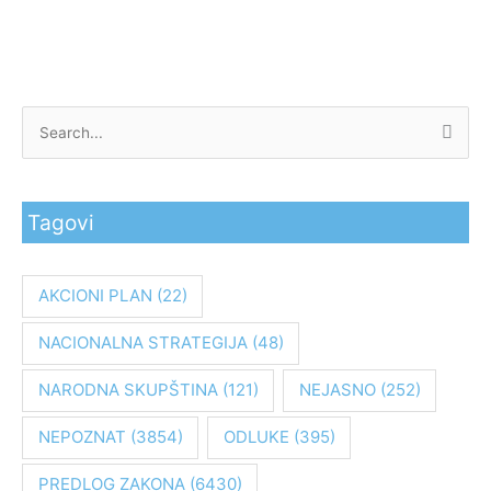
P
r
e
Tagovi
t
r
a
AKCIONI PLAN
(22)
g
NACIONALNA STRATEGIJA
(48)
a
z
NARODNA SKUPŠTINA
(121)
NEJASNO
(252)
a
:
NEPOZNAT
(3854)
ODLUKE
(395)
PREDLOG ZAKONA
(6430)