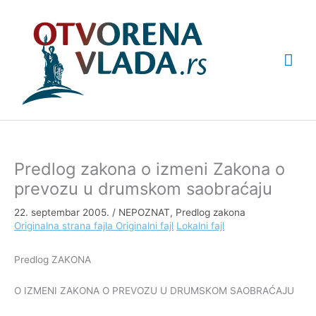
Pređi
Glav
na
sadržaj
izbo
Predlog zakona o izmeni Zakona o
prevozu u drumskom saobraćaju
22. septembar 2005.
/
NEPOZNAT
,
Predlog zakona
Originalna strana fajla
Originalni fajl
Lokalni fajl
Predlog ZAKONA
O IZMENI ZAKONA O PREVOZU U DRUMSKOM SAOBRAĆAJU