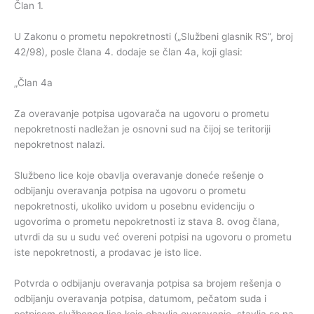
Član 1.
U Zakonu o prometu nepokretnosti („Službeni glasnik RS”, broj
42/98), posle člana 4. dodaje se član 4a, koji glasi:
„Član 4a
Za overavanje potpisa ugovarača na ugovoru o prometu
nepokretnosti nadležan je osnovni sud na čijoj se teritoriji
nepokretnost nalazi.
Službeno lice koje obavlja overavanje doneće rešenje o
odbijanju overavanja potpisa na ugovoru o prometu
nepokretnosti, ukoliko uvidom u posebnu evidenciju o
ugovorima o prometu nepokretnosti iz stava 8. ovog člana,
utvrdi da su u sudu već overeni potpisi na ugovoru o prometu
iste nepokretnosti, a prodavac je isto lice.
Potvrda o odbijanju overavanja potpisa sa brojem rešenja o
odbijanju overavanja potpisa, datumom, pečatom suda i
potpisom službenog lica koje obavlja overavanje, stavlja se na