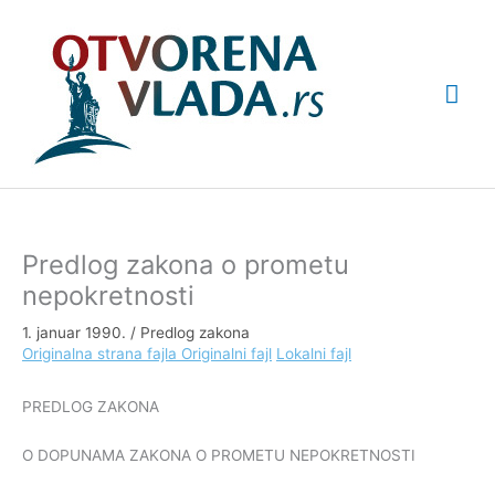
Pređi
Glav
na
sadržaj
izbo
Predlog zakona o prometu
nepokretnosti
1. januar 1990.
/
Predlog zakona
Originalna strana fajla
Originalni fajl
Lokalni fajl
PREDLOG ZAKONA
O DOPUNAMA ZAKONA O PROMETU NEPOKRETNOSTI