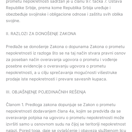
prometu nepokretnosti sadržan je u članu 97. tačka 7. Ustava
Republike Srbije, prema kome Republika Srbija uređuje i
obezbeđuje svojinske i obligacione odnose i zaštitu svih oblika
svojine.
II. RAZLOZI ZA DONOŠENjE ZAKONA
Predlaže se donošenje Zakona o dopunama Zakona o prometu
nepokretnosti iz razloga što se na taj način stvara pravni osnov
za poseban način overavanja ugovora o prometu i vođenje
posebne evidencije o overavanju ugovora o prometu
nepokretnosti, a u cilju sprečavanja mogućnosti višestruke
prodaje iste nepokretnosti i prevare savesnih kupaca.
III. OBJAŠNjENjE POJEDINAČNIH REŠENjA
Članom 1. Predloga zakona dopunjuje se Zakon o prometu
nepokretnosti dodavanjem člana 4a, kojim se predviđa da se
overavanje potpisa na ugovoru o prometu nepokretnosti može
izvršiti samo u osnovnom sudu na čijoj se teritoriji nepokretnost
nalazi. Pored toga, daje se ovlašćenje i obaveza službenom licu