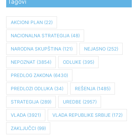
Tagovi
t
r
a
AKCIONI PLAN
(22)
g
NACIONALNA STRATEGIJA
(48)
a
z
NARODNA SKUPŠTINA
(121)
NEJASNO
(252)
a
:
NEPOZNAT
(3854)
ODLUKE
(395)
PREDLOG ZAKONA
(6430)
PREDLOZI ODLUKA
(34)
REŠENJA
(1485)
STRATEGIJA
(289)
UREDBE
(2957)
VLADA
(3921)
VLADA REPUBLIKE SRBIJE
(172)
ZAKLJUČCI
(99)