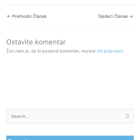
←
Prethodni Članak
Sledeći Članak
→
Ostavite komentar
Žao nam je, da bi postavili komentar, morate
biti prijavljeni
.
P
r
e