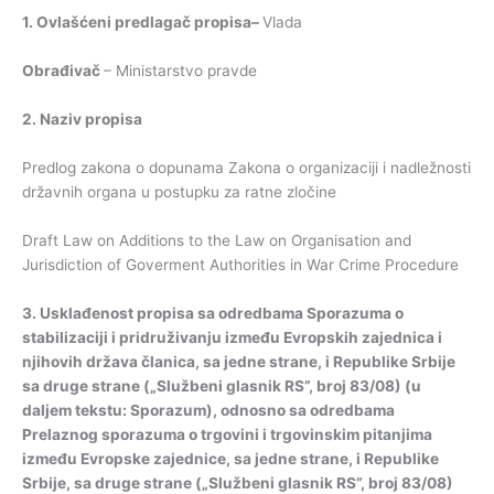
1.
Ovlašćeni
predlagač
propisa
–
Vlada
Obrađivač
– Ministarstvo pravde
2.
Naziv
propisa
Predlog zakona o dopunama Zakona o organizaciji i nadležnosti
državnih organa u postupku za ratne zločine
Draft Law on Additions to the Law on Organisation and
Jurisdiction of Goverment Authorities in War Crime Procedure
3.
Usklađenost
propisa
sa
odredbama
Sporazuma
o
stabilizaciji
i
pridruživanju
između
Evropskih
zajednica
i
njihovih
država
članica
,
sa
jedne
strane
,
i
Republike
Srbije
sa
druge
strane
(„
Službeni
glasnik
RS
”,
broj
83/08) (
u
daljem
tekstu
:
Sporazum
),
odnosno
sa
odredbama
Prelaznog
sporazuma
o
trgovini
i
trgovinskim
pitanjima
između
Evropske
zajednice
,
sa
jedne
strane
,
i
Republike
Srbije
,
sa
druge
strane
(„
Službeni
glasnik
RS
”,
broj
83/08)