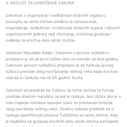
II. RAZLOZI ZA DONOŠENJE ZAKONA
Zakonom o organizaciji i nadležnosti državnih organa u
postupku za ratne zločine uređeno je obrazovanje,
organizacija, nadležnost i ovlašćenja državnih organa i njihovih
organizacionih jedinica radi otkrivanja, krivičnog gonjenja i
suđenja za krivična dela ratnih zločina.
Ustavom Republike Srbije i Zakonom o javnom tužilaštvu
propisano je da se javni tužilac bira na mandat od šest godina.
Zakonom javnom tužilaštvu propisano je da funkcija javnog
tužioca prestaje zbog navršavanja radnog veka kada lice koje
obavlja tu funkciju navrši 65 godina života.
Zakonom se predlaže da Tužiocu za ratne zločine ta funcija
prestaje istekom mandata na koji je izabran, bez obzira ako je u
toku trajanja mandata ispunjen uslov za prestanak funkcije
zbog navršenja radnog veka. Ovakvo rešenje predlaže se iz
razloga specifičnosti poslova Tužilaštva za ratne zločine, koje
je nadležno za gonjenje krivičnih dela ratnih zločina počinjenih