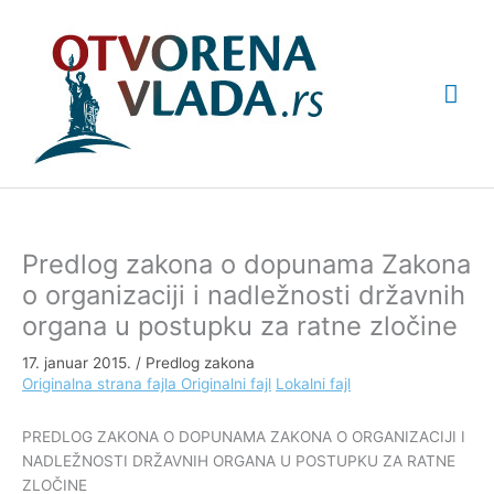
Pređi
Glav
na
sadržaj
izbo
Predlog zakona o dopunama Zakona
o organizaciji i nadležnosti državnih
organa u postupku za ratne zločine
17. januar 2015.
/
Predlog zakona
Originalna strana fajla
Originalni fajl
Lokalni fajl
PREDLOG ZAKONA O DOPUNAMA ZAKONA O ORGANIZACIJI I
NADLEŽNOSTI DRŽAVNIH ORGANA U POSTUPKU ZA RATNE
ZLOČINE