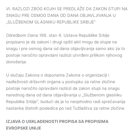
VI. RAZLOZI ZBOG KOJIH SE PREDLAŽE DA ZAKON STUPI NA
SNAGU PRE OSMOG DANA OD DANA OBJAVLJIVANJA U
„SLUŽBENOM GLASNIKU REPUBLIKE SRBIJE”
Odredbom člana 196. stav 4. Ustava Republike Srbije
propisano je da zakoni i drugi opšti akti mogu da stupe na
snagu i pre osmog dana od dana objavljivanja samo ako za to
postoje naročito opravdani razlozi utvrđeni prilikom njihovog
donošenja.
U slučaju Zakona o dopunama Zakona o organizaciji i
nadležnosti državnih organa u postupku za ratne zločine
postoje naročito opravdani razlozi da zakon stupi na snagu
narednog dana od dana objavljivanja u „Službenom glasniku
Republike Srbije”, budući da je to neophodno radi sprečavanja
nastanka štetnih posledica po rad Tužilaštva za ratne zločine.
IZJAVA
O
USKLAĐENOSTI
PROPISA
SA
PROPISIMA
EVROPSKE
UNIJE