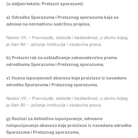
(
u
daljem
tekstu
:
Prelazni
sporazum
):
a
)
Odredba
Sporazuma
i
Prelaznog
sporazuma
koja
se
odnose
na
normativnu
sadržinu
propisa
,
Naslov VII. – Pravosuđe, slobode i bezbednost, u okviru kojeg
je član 80 – Jačanje institucija i vladavina prava.
b
)
Prelazni
rok
za
usklađivanje
zakonodavstva
prema
odredbama
Sporazuma
i
Prelaznog
sporazuma
,
v
)
Ocena
ispunjenosti
obaveze
koje
proizlaze
iz
navedene
odredbe
Sporazuma
i
Prelaznog
sporazuma
,
Naslov VII. – Pravosuđe, slobode i bezbednost, u okviru kojeg
je član 80 – Jačanje institucija i vladavina prava.
g
)
Razlozi
za
delimično
ispunjavanje
,
odnosno
neispunjavanje
obaveza
koje
proizlaze
iz
navedene
odredbe
Sporazuma
i
Prelaznog
sporazuma
,