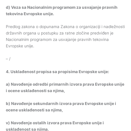
d
)
Veza
sa
Nacionalnim
programom
za
usvajanje
pravnih
tekovina
Evropske
unije
.
Predlog zakona o dopunama Zakona o organizaciji i nadležnosti
državnih organa u postupku za ratne zločine predviđen je
Nacionalnim programom za usvajanje pravnih tekovina
Evropske unije.
– /
4.
Usklađenost
propisa
sa
propisima
Evropske
unije
:
a
)
Navođenje
odredbi
primarnih
izvora
prava
Evropske
unije
i
ocene
usklađenosti
sa
njima
,
b
)
Navođenje
sekundarnih
izvora
prava
Evropske
unije
i
ocene
usklađenosti
sa
njima
,
v
)
Navođenje
ostalih
izvora
prava
Evropske
unije
i
usklađenost
sa
njima
,