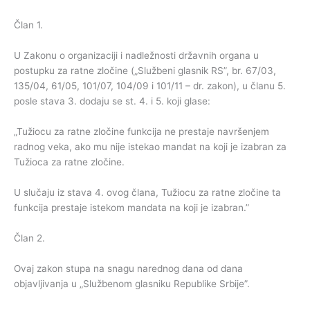
Član 1.
U Zakonu o organizaciji i nadležnosti državnih organa u
postupku za ratne zločine („Službeni glasnik RS”, br. 67/03,
135/04, 61/05, 101/07, 104/09 i 101/11 – dr. zakon), u članu 5.
posle stava 3. dodaju se st. 4. i 5. koji glase:
„Tužiocu za ratne zločine funkcija ne prestaje navršenjem
radnog veka, ako mu nije istekao mandat na koji je izabran za
Tužioca za ratne zločine.
U slučaju iz stava 4. ovog člana, Tužiocu za ratne zločine ta
funkcija prestaje istekom mandata na koji je izabran.”
Član 2.
Ovaj zakon stupa na snagu narednog dana od dana
objavljivanja u „Službenom glasniku Republike Srbije”.