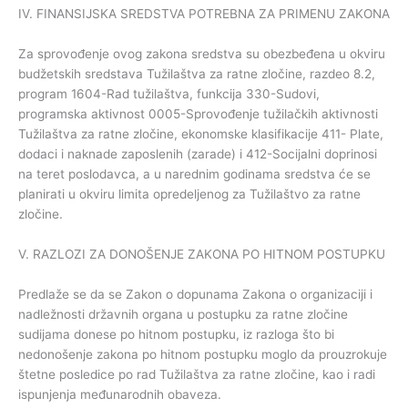
IV. FINANSIJSKA SREDSTVA POTREBNA ZA PRIMENU ZAKONA
Za sprovođenje ovog zakona sredstva su obezbeđena u okviru
budžetskih sredstava Tužilaštva za ratne zločine, razdeo 8.2,
program 1604-Rad tužilaštva, funkcija 330-Sudovi,
programska aktivnost 0005-Sprovođenje tužilačkih aktivnosti
Tužilaštva za ratne zločine, ekonomske klasifikacije 411- Plate,
dodaci i naknade zaposlenih (zarade) i 412-Socijalni doprinosi
na teret poslodavca, a u narednim godinama sredstva će se
planirati u okviru limita opredeljenog za Tužilaštvo za ratne
zločine.
V. RAZLOZI ZA DONOŠENJE ZAKONA PO HITNOM POSTUPKU
Predlaže se da se Zakon o dopunama Zakona o organizaciji i
nadležnosti državnih organa u postupku za ratne zločine
sudijama donese po hitnom postupku, iz razloga što bi
nedonošenje zakona po hitnom postupku moglo da prouzrokuje
štetne posledice po rad Tužilaštva za ratne zločine, kao i radi
ispunjenja međunarodnih obaveza.