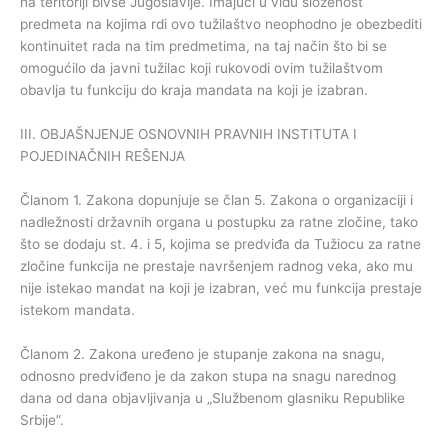
na teritoriji bivše Jugoslavije. Imajući u vidu složenost
predmeta na kojima rdi ovo tužilaštvo neophodno je obezbediti
kontinuitet rada na tim predmetima, na taj način što bi se
omogućilo da javni tužilac koji rukovodi ovim tužilaštvom
obavlja tu funkciju do kraja mandata na koji je izabran.
III. OBJAŠNJENJE OSNOVNIH PRAVNIH INSTITUTA I
POJEDINAČNIH REŠENJA
Članom 1. Zakona dopunjuje se član 5. Zakona o organizaciji i
nadležnosti državnih organa u postupku za ratne zločine, tako
što se dodaju st. 4. i 5, kojima se predviđa da Tužiocu za ratne
zločine funkcija ne prestaje navršenjem radnog veka, ako mu
nije istekao mandat na koji je izabran, već mu funkcija prestaje
istekom mandata.
Članom 2. Zakona uređeno je stupanje zakona na snagu,
odnosno predviđeno je da zakon stupa na snagu narednog
dana od dana objavljivanja u „Službenom glasniku Republike
Srbije”.