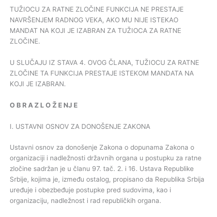
TUŽIOCU ZA RATNE ZLOČINE FUNKCIJA NE PRESTAJE
NAVRŠENJEM RADNOG VEKA, AKO MU NIJE ISTEKAO
MANDAT NA KOJI JE IZABRAN ZA TUŽIOCA ZA RATNE
ZLOČINE.
U SLUČAJU IZ STAVA 4. OVOG ČLANA, TUŽIOCU ZA RATNE
ZLOČINE TA FUNKCIJA PRESTAJE ISTEKOM MANDATA NA
KOJI JE IZABRAN.
O
B
R
A
Z
L
O
Ž
E
NJ
E
I. USTAVNI OSNOV ZA DONOŠENJE ZAKONA
Ustavni osnov za donošenje Zakona o dopunama Zakona o
organizaciji i nadležnosti državnih organa u postupku za ratne
zločine sadržan je u članu 97. tač. 2. i 16. Ustava Republike
Srbije, kojima je, između ostalog, propisano da Republika Srbija
uređuje i obezbeđuje postupke pred sudovima, kao i
organizaciju, nadležnost i rad republičkih organa.