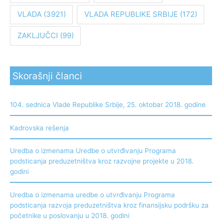
VLADA
(3921)
VLADA REPUBLIKE SRBIJE
(172)
ZAKLJUČCI
(99)
Skorašnji članci
104. sednica Vlade Republike Srbije, 25. oktobar 2018. godine
Kadrovska rešenja
Uredba o izmenama Uredbe o utvrđivanju Programa
podsticanja preduzetništva kroz razvojne projekte u 2018.
godini
Uredba o izmenama uredbe o utvrđivanju Programa
podsticanja razvoja preduzetništva kroz finansijsku podršku za
početnike u poslovanju u 2018. godini