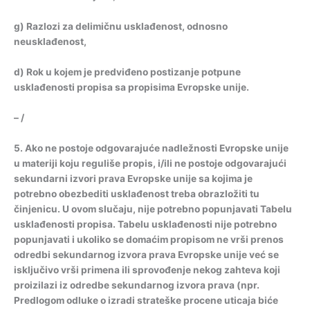
g
)
Razlozi
za
delimičnu
usklađenost
,
odnosno
neusklađenost
,
d
)
Rok
u
kojem
je
predviđeno
postizanje
potpune
usklađenosti
propisa
sa
propisima
Evropske
unije
.
– /
5.
Ako
ne
postoje
odgovarajuće
nadležnosti
Evropske
unije
u
materiji
koju
reguliše
propis
,
i
/
ili
ne
postoje
odgovarajući
sekundarni
izvori
prava
Evropske
unije
sa
kojima
je
potrebno
obezbediti
usklađenost
treba
obrazložiti
tu
činjenicu
.
U
ovom
slučaju
,
nije
potrebno
popunjavati
Tabelu
usklađenosti
propisa
.
Tabelu
usklađenosti
nije
potrebno
popunjavati
i
ukoliko
se
domaćim
propisom
ne
vrši
prenos
odredbi
sekundarnog
izvora
prava
Evropske
unije
već
se
isključivo
vrši
primena
ili
sprovođenje
nekog
zahteva
koji
proizilazi
iz
odredbe
sekundarnog
izvora
prava
(
npr
.
Predlogom
odluke
o
izradi
strateške
procene
uticaja
biće