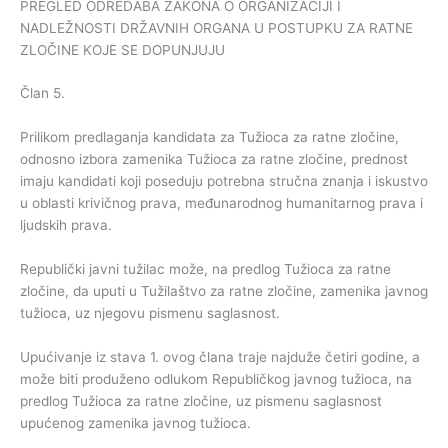
PREGLED ODREDABA ZAKONA O ORGANIZACIJI I
NADLEŽNOSTI DRŽAVNIH ORGANA U POSTUPKU ZA RATNE
ZLOČINE KOJE SE DOPUNJUJU
Član 5.
Prilikom predlaganja kandidata za Tužioca za ratne zločine,
odnosno izbora zamenika Tužioca za ratne zločine, prednost
imaju kandidati koji poseduju potrebna stručna znanja i iskustvo
u oblasti krivičnog prava, međunarodnog humanitarnog prava i
ljudskih prava.
Republički javni tužilac može, na predlog Tužioca za ratne
zločine, da uputi u Tužilaštvo za ratne zločine, zamenika javnog
tužioca, uz njegovu pismenu saglasnost.
Upućivanje iz stava 1. ovog člana traje najduže četiri godine, a
može biti produženo odlukom Republičkog javnog tužioca, na
predlog Tužioca za ratne zločine, uz pismenu saglasnost
upućenog zamenika javnog tužioca.