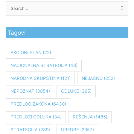
P
r
e
Tagovi
t
r
a
AKCIONI PLAN
(22)
g
NACIONALNA STRATEGIJA
(48)
a
z
NARODNA SKUPŠTINA
(121)
NEJASNO
(252)
a
:
NEPOZNAT
(3854)
ODLUKE
(395)
PREDLOG ZAKONA
(6430)
PREDLOZI ODLUKA
(34)
REŠENJA
(1485)
STRATEGIJA
(289)
UREDBE
(2957)