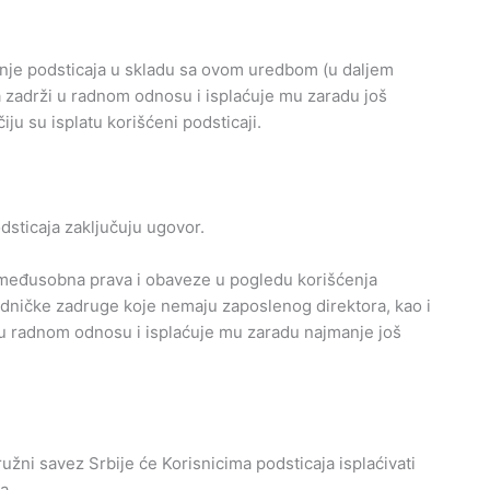
enje podsticaja u skladu sa ovom uredbom (u daljem
a zadrži u radnom odnosu i isplaćuje mu zaradu još
ju su isplatu korišćeni podsticaji.
dsticaja zaključuju ugovor.
 međusobna prava i obaveze u pogledu korišćenja
radničke zadruge koje nemaju zaposlenog direktora, kao i
u radnom odnosu i isplaćuje mu zaradu najmanje još
užni savez Srbije će Korisnicima podsticaja isplaćivati
a.