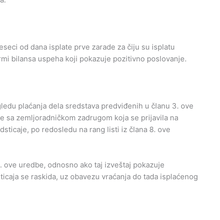
eseci od dana isplate prve zarade za čiju su isplatu
ormi bilansa uspeha koji pokazuje pozitivno poslovanje.
gledu plaćanja dela sredstava predviđenih u članu 3. ove
se sa zemljoradničkom zadrugom koja se prijavila na
dsticaje, po redosledu na rang listi iz člana 8. ove
12. ove uredbe, odnosno ako taj izveštaj pokazuje
icaja se raskida, uz obavezu vraćanja do tada isplaćenog