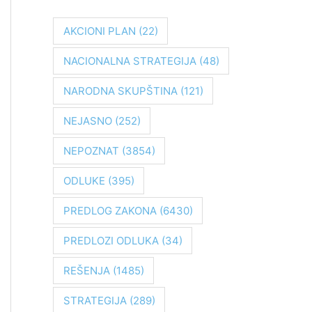
r
a
AKCIONI PLAN
(22)
g
NACIONALNA STRATEGIJA
(48)
a
z
NARODNA SKUPŠTINA
(121)
a
NEJASNO
(252)
:
NEPOZNAT
(3854)
ODLUKE
(395)
PREDLOG ZAKONA
(6430)
PREDLOZI ODLUKA
(34)
REŠENJA
(1485)
STRATEGIJA
(289)