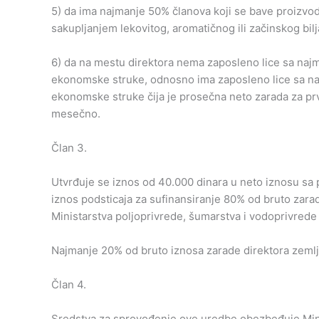
5) da ima najmanje 50% članova koji se bave proizvod
sakupljanjem lekovitog, aromatičnog ili začinskog bi
6) da na mestu direktora nema zaposleno lice sa na
ekonomske struke, odnosno ima zaposleno lice sa n
ekonomske struke čija je prosečna neto zarada za prv
mesečno.
Član 3.
Utvrđuje se iznos od 40.000 dinara u neto iznosu sa
iznos podsticaja za sufinansiranje 80% od bruto zara
Ministarstva poljoprivrede, šumarstva i vodoprivrede 
Najmanje 20% od bruto iznosa zarade direktora zeml
Član 4.
Sredstva za sprovođenje ove uredbe obezbeđuje Minist