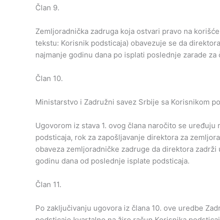
Član 9.
Zemljoradnička zadruga koja ostvari pravo na korišć
tekstu: Korisnik podsticaja) obavezuje se da direktor
najmanje godinu dana po isplati poslednje zarade za či
Član 10.
Ministarstvo i Zadružni savez Srbije sa Korisnikom po
Ugovorom iz stava 1. ovog člana naročito se uređuju
podsticaja, rok za zapošljavanje direktora za zemljo
obaveza zemljoradničke zadruge da direktora zadrži 
godinu dana od poslednje isplate podsticaja.
Član 11.
Po zaključivanju ugovora iz člana 10. ove uredbe Zadr
podsticaje kvartalno na žiro račun Korisnika podsticaj