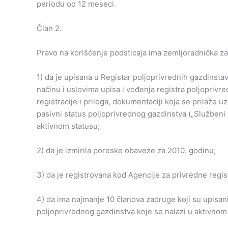
periodu od 12 meseci.
Član 2.
Pravo na korišćenje podsticaja ima zemljoradnička z
1) da je upisana u Registar poljoprivrednih gazdinstav
načinu i uslovima upisa i vođenja registra poljoprivr
registracije i priloga, dokumentaciji koja se prilaže 
pasivni status poljoprivrednog gazdinstva („Službeni gl
aktivnom statusu;
2) da je izmirila poreske obaveze za 2010. godinu;
3) da je registrovana kod Agencije za privredne regis
4) da ima najmanje 10 članova zadruge koji su upisani
poljoprivrednog gazdinstva koje se nalazi u aktivnom