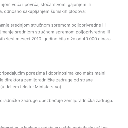
njom voća i povrća, stočarstvom, gajenjem ili
lja, odnosno sakupljanjem šumskih plodova;
jmanje srednjom stručnom spremom poljoprivredne ili
ajmanje srednjom stručnom spremom poljoprivredne ili
ih šest meseci 2010. godine bila niža od 40.000 dinara
 pripadajućim porezima i doprinosima kao maksimalni
de direktora zemljoradničke zadruge od strane
(u daljem tekstu: Ministarstvo).
joradničke zadruge obezbeđuje zemljoradnička zadruga.
arstvo, a isplata sredstava u vidu podsticaja vrši se