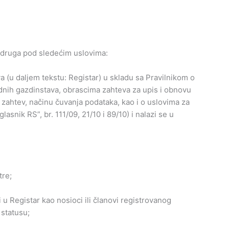
adruga pod sledećim uslovima:
a (u daljem tekstu: Registar) u skladu sa Pravilnikom o
ednih gazdinstava, obrascima zahteva za upis i obnovu
uz zahtev, načinu čuvanja podataka, kao i o uslovima za
asnik RS”, br. 111/09, 21/10 i 89/10) i nalazi se u
tre;
 u Registar kao nosioci ili članovi registrovanog
 statusu;