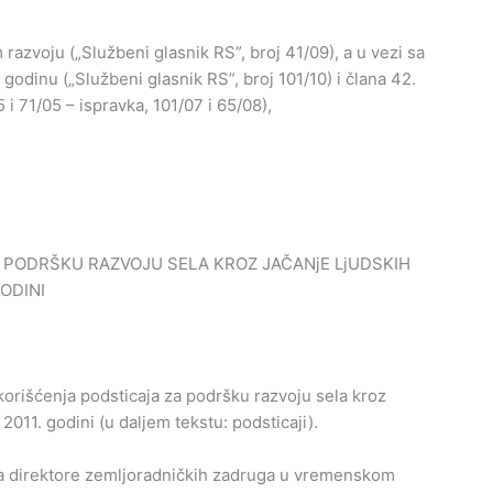
razvoju („Službeni glasnik RS”, broj 41/09), a u vezi sa
godinu („Službeni glasnik RS”, broj 101/10) i člana 42.
 i 71/05 – ispravka, 101/07 i 65/08),
A PODRŠKU RAZVOJU SELA KROZ JAČANjE LjUDSKIH
ODINI
orišćenja podsticaja za podršku razvoju sela kroz
2011. godini (u daljem tekstu: podsticaji).
 za direktore zemljoradničkih zadruga u vremenskom