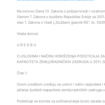
Na osnovu člana 13. Zakona o poljoprivredi i ruralnom 
članom 7. Zakona o budžetu Republike Srbije za 2011. 
stav 1. Zakona o Vladi („Službeni glasnik RS”, br. 55/05
Vlada donosi
U R E D B U
O USLOVIMA I NAČINU KORIŠĆENjA PODSTICAJA Z
KAPACITETA ZEMLjORADNIČKIH ZADRUGA U 2011. G
Član 1.
Ovom uredbom uređuju se uslovi i način raspodele i k
jačanje ljudskih kapaciteta zemljoradničkih zadruga u 
Podsticaji se koriste za sufinansiranje bruto zarada