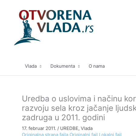
Pređi
na
sadržaj
Vlada
Dokumenta
O nama
Uredba o uslovima i načinu ko
razvoju sela kroz jačanje ljuds
zadruga u 2011. godini
17. februar 2011.
/
UREDBE
,
Vlada
Originalna strana fajla
Originalni fajl
Lokalni fajl