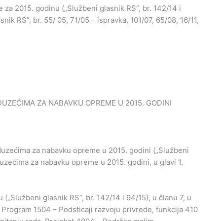
za 2015. godinu („Službeni glasnik RS”, br. 142/14 i
snik RS”, br. 55/ 05, 71/05 – ispravka, 101/07, 65/08, 16/11,
ZEĆIMA ZA NABAVKU OPREME U 2015. GODINI
uzećima za nabavku opreme u 2015. godini („Službeni
uzećima za nabavku opreme u 2015. godini, u glavi 1.
„Službeni glasnik RS”, br. 142/14 i 94/15), u članu 7, u
, Program 1504 – Podsticaji razvoju privrede, funkcija 410