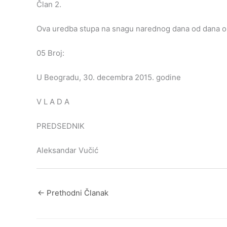
Član 2.
Ova uredba stupa na snagu narednog dana od dana obj
05 Broj:
U Beogradu, 30. decembra 2015. godine
V L A D A
PREDSEDNIK
Aleksandar Vučić
←
Prethodni Članak