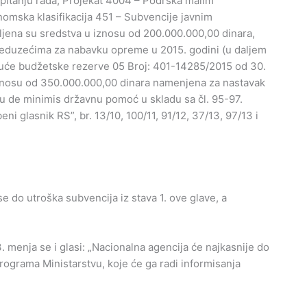
o pitanju rada, Projekat 4004 – Podrška malim
omska klasifikacija 451 – Subvencije javnim
ljena su sredstva u iznosu od 200.000.000,00 dinara,
eduzećima za nabavku opreme u 2015. godini (u daljem
kuće budžetske rezerve 05 Broj: 401-14285/2015 od 30.
znosu od 350.000.000,00 dinara namenjena za nastavak
u de minimis državnu pomoć u skladu sa čl. 95-97.
i glasnik RS”, br. 13/10, 100/11, 91/12, 37/13, 97/13 i
do utroška subvencija iz stava 1. ove glave, a
enja se i glasi: „Nacionalna agencija će najkasnije do
 Programa Ministarstvu, koje će ga radi informisanja