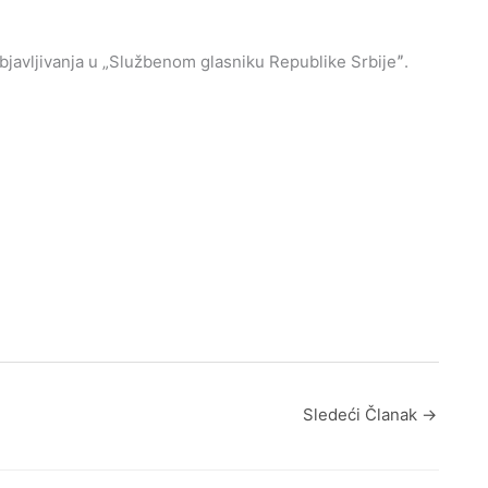
avljivanja u „Službenom glasniku Republike Srbijeˮ.
Sledeći Članak
→