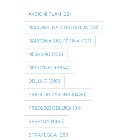
r
a
AKCIONI PLAN
(22)
g
NACIONALNA STRATEGIJA
(48)
a
z
NARODNA SKUPŠTINA
(121)
a
NEJASNO
(252)
:
NEPOZNAT
(3854)
ODLUKE
(395)
PREDLOG ZAKONA
(6430)
PREDLOZI ODLUKA
(34)
REŠENJA
(1485)
STRATEGIJA
(289)