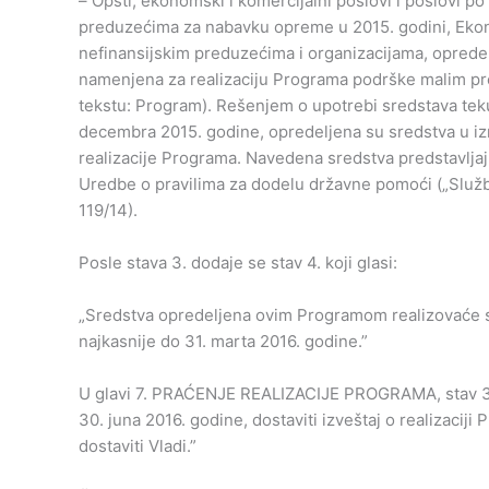
– Opšti, ekonomski i komercijalni poslovi i poslovi p
preduzećima za nabavku opreme u 2015. godini, Ekon
nefinansijskim preduzećima i organizacijama, oprede
namenjena za realizaciju Programa podrške malim pr
tekstu: Program). Rešenjem o upotrebi sredstava te
decembra 2015. godine, opredeljena su sredstva u i
realizacije Programa. Navedena sredstva predstavljaj
Uredbe o pravilima za dodelu državne pomoći („Služben
119/14).
Posle stava 3. dodaje se stav 4. koji glasi:
„Sredstva opredeljena ovim Programom realizovaće se 
najkasnije do 31. marta 2016. godine.”
U glavi 7. PRAĆENJE REALIZACIJE PROGRAMA, stav 3. m
30. juna 2016. godine, dostaviti izveštaj o realizaciji
dostaviti Vladi.”