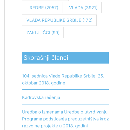
UREDBE
(2957)
VLADA
(3921)
VLADA REPUBLIKE SRBIJE
(172)
ZAKLJUČCI
(99)
Skorašnji članci
104. sednica Vlade Republike Srbije, 25.
oktobar 2018. godine
Kadrovska rešenja
Uredba o izmenama Uredbe o utvrđivanju
Programa podsticanja preduzetništva kroz
razvojne projekte u 2018. godini