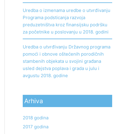
Uredba o izmenama uredbe o utvrđivanju
Programa podsticanja razvoja
preduzetništva kroz finansijsku podršku
za početnike u poslovanju u 2018. godini
Uredba o utvrđivanju Državnog programa
pomoći i obnove oštećenih porodičnih
stambenih objekata u svojini građana
usled dejstva poplava i grada u julu i
avgustu 2018. godine
Arhiva
2018 godina
2017 godina