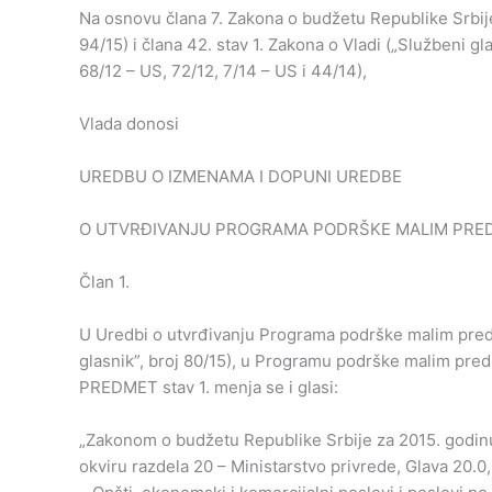
Na osnovu člana 7. Zakona o budžetu Republike Srbije 
94/15) i člana 42. stav 1. Zakona o Vladi („Službeni gla
68/12 – US, 72/12, 7/14 – US i 44/14),
Vlada donosi
UREDBU O IZMENAMA I DOPUNI UREDBE
O UTVRĐIVANJU PROGRAMA PODRŠKE MALIM PREDU
Član 1.
U Uredbi o utvrđivanju Programa podrške malim pred
glasnik”, broj 80/15), u Programu podrške malim pred
PREDMET stav 1. menja se i glasi:
„Zakonom o budžetu Republike Srbije za 2015. godinu (
okviru razdela 20 – Ministarstvo privrede, Glava 20.0