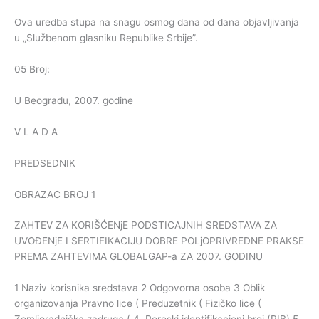
Ova uredba stupa na snagu osmog dana od dana objavljivanja
u „Službenom glasniku Republike Srbije”.
05 Broj:
U Beogradu, 2007. godine
V L A D A
PREDSEDNIK
OBRAZAC BROJ 1
ZAHTEV ZA KORIŠĆENjE PODSTICAJNIH SREDSTAVA ZA
UVOĐENjE I SERTIFIKACIJU DOBRE POLjOPRIVREDNE PRAKSE
PREMA ZAHTEVIMA GLOBALGAP-a ZA 2007. GODINU
1 Naziv korisnika sredstava 2 Odgovorna osoba 3 Oblik
organizovanja Pravno lice ( Preduzetnik ( Fizičko lice (