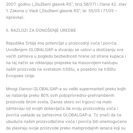
2007. godinu („Službeni glasnik RS”, broj 58/07) i člana 42. stav
1. Zakona o Vladi („Službeni glasnik RS”, br. 55/05 i 71/05 –
ispravka).
II. RAZLOZI ZA DONOŠENjE UREDBE
Republika Srbija ima potencijal u proizvodnji voća i povrća.
Uvođenjem GLOBALGAP-a stvaraju se uslovi u dostizanju sve
većih zahteva u pogledu bezbednosti hrane od strane kupaca i
na taj način se otklanjaju prepreke ka masovnijem nastupu
naših proizvoda na svetskom tržištu, a posebno na tržištu
Evropske Unije.
Mnogi članovi GLOBALGAP-a su veliki supermarketi preko kojih
se nabavlja preko 80% svih poljoprivredno-prehrambenih
proizvoda širom sveta. Danas skoro svi trgovci na malo
zahtevaju od svojih dobavljača da svoju proizvodnju voća i
povrća usklade sa zahtevima GLOBALGAP-a. To znači da će
ubuduće našim proizvođačima voća i povrća biti onemogućeno
da plasiraju svoje proizvode preko maloprodajnih lanaca koji su