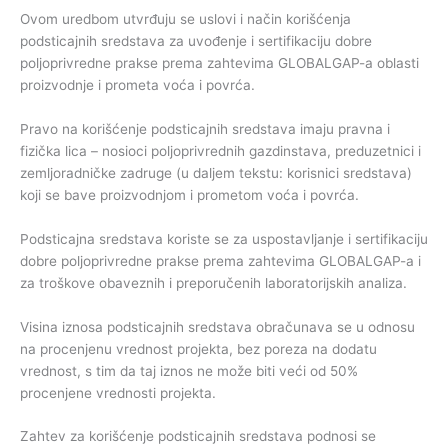
Ovom uredbom utvrđuju se uslovi i način korišćenja
podsticajnih sredstava za uvođenje i sertifikaciju dobre
poljoprivredne prakse prema zahtevima GLOBALGAP-a oblasti
proizvodnje i prometa voća i povrća.
Pravo na korišćenje podsticajnih sredstava imaju pravna i
fizička lica – nosioci poljoprivrednih gazdinstava, preduzetnici i
zemljoradničke zadruge (u daljem tekstu: korisnici sredstava)
koji se bave proizvodnjom i prometom voća i povrća.
Podsticajna sredstava koriste se za uspostavljanje i sertifikaciju
dobre poljoprivredne prakse prema zahtevima GLOBALGAP-a i
za troškove obaveznih i preporučenih laboratorijskih analiza.
Visina iznosa podsticajnih sredstava obračunava se u odnosu
na procenjenu vrednost projekta, bez poreza na dodatu
vrednost, s tim da taj iznos ne može biti veći od 50%
procenjene vrednosti projekta.
Zahtev za korišćenje podsticajnih sredstava podnosi se