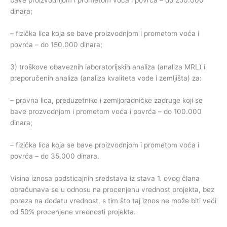
bave proizvodnjom i prometom voća i povrća – do 250.000
dinara;
– fizička lica koja se bave proizvodnjom i prometom voća i
povrća – do 150.000 dinara;
3) troškove obaveznih laboratorijskih analiza (analiza MRL) i
preporučenih analiza (analiza kvaliteta vode i zemljišta) za:
– pravna lica, preduzetnike i zemljoradničke zadruge koji se
bave prozvodnjom i prometom voća i povrća – do 100.000
dinara;
– fizička lica koja se bave proizvodnjom i prometom voća i
povrća – do 35.000 dinara.
Visina iznosa podsticajnih sredstava iz stava 1. ovog člana
obračunava se u odnosu na procenjenu vrednost projekta, bez
poreza na dodatu vrednost, s tim što taj iznos ne može biti veći
od 50% procenjene vrednosti projekta.