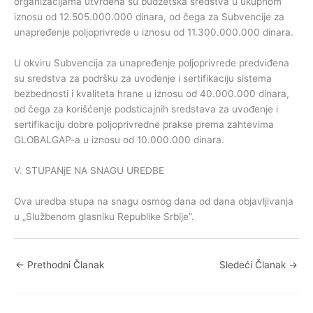
organizacijama utvrđena su budžetska sredstva u ukupnom
iznosu od 12.505.000.000 dinara, od čega za Subvencije za
unapređenje poljoprivrede u iznosu od 11.300.000.000 dinara.
U okviru Subvencija za unapređenje poljoprivrede predviđena
su sredstva za podršku za uvođenje i sertifikaciju sistema
bezbednosti i kvaliteta hrane u iznosu od 40.000.000 dinara,
od čega za korišćenje podsticajnih sredstava za uvođenje i
sertifikaciju dobre poljoprivredne prakse prema zahtevima
GLOBALGAP-a u iznosu od 10.000.000 dinara.
V. STUPANjE NA SNAGU UREDBE
Ova uredba stupa na snagu osmog dana od dana objavljivanja
u „Službenom glasniku Republike Srbije”.
←
Prethodni Članak
Sledeći Članak
→