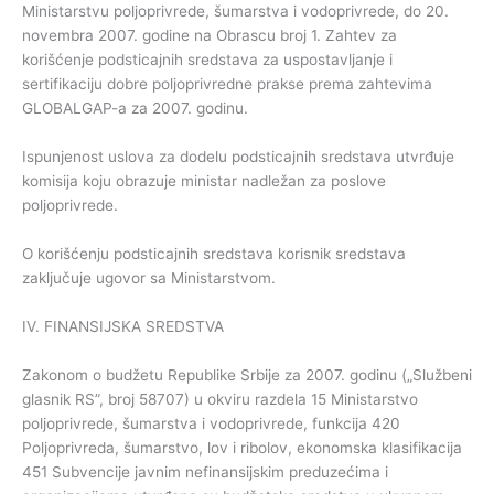
Ministarstvu poljoprivrede, šumarstva i vodoprivrede, do 20.
novembra 2007. godine na Obrascu broj 1. Zahtev za
korišćenje podsticajnih sredstava za uspostavljanje i
sertifikaciju dobre poljoprivredne prakse prema zahtevima
GLOBALGAP-a za 2007. godinu.
Ispunjenost uslova za dodelu podsticajnih sredstava utvrđuje
komisija koju obrazuje ministar nadležan za poslove
poljoprivrede.
O korišćenju podsticajnih sredstava korisnik sredstava
zaključuje ugovor sa Ministarstvom.
IV. FINANSIJSKA SREDSTVA
Zakonom o budžetu Republike Srbije za 2007. godinu („Službeni
glasnik RS”, broj 58707) u okviru razdela 15 Ministarstvo
poljoprivrede, šumarstva i vodoprivrede, funkcija 420
Poljoprivreda, šumarstvo, lov i ribolov, ekonomska klasifikacija
451 Subvencije javnim nefinansijskim preduzećima i