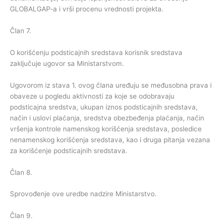
GLOBALGAP-a i vrši procenu vrednosti projekta.
Član 7.
O korišćenju podsticajnih sredstava korisnik sredstava
zaključuje ugovor sa Ministarstvom.
Ugovorom iz stava 1. ovog člana uređuju se međusobna prava i
obaveze u pogledu aktivnosti za koje se odobravaju
podsticajna sredstva, ukupan iznos podsticajnih sredstava,
način i uslovi plaćanja, sredstva obezbeđenja plaćanja, način
vršenja kontrole namenskog korišćenja sredstava, posledice
nenamenskog korišćenja sredstava, kao i druga pitanja vezana
za korišćenje podsticajnih sredstava.
Član 8.
Sprovođenje ove uredbe nadzire Ministarstvo.
Član 9.