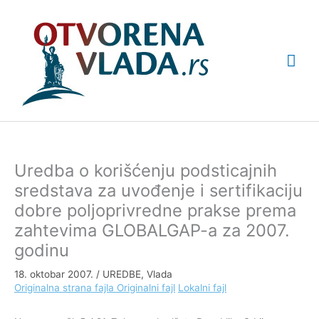
Pređi
Glav
na
sadržaj
izbo
Uredba o korišćenju podsticajnih
sredstava za uvođenje i sertifikaciju
dobre poljoprivredne prakse prema
zahtevima GLOBALGAP-a za 2007.
godinu
18. oktobar 2007.
/
UREDBE
,
Vlada
Originalna strana fajla
Originalni fajl
Lokalni fajl