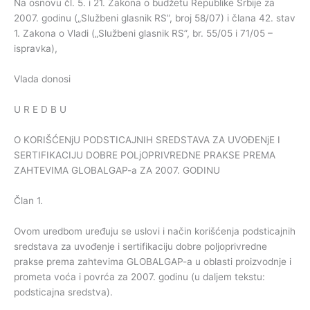
Na osnovu čl. 5. i 21. Zakona o budžetu Republike Srbije za
2007. godinu („Službeni glasnik RS”, broj 58/07) i člana 42. stav
1. Zakona o Vladi („Službeni glasnik RS”, br. 55/05 i 71/05 –
ispravka),
Vlada donosi
U R E D B U
O KORIŠĆENjU PODSTICAJNIH SREDSTAVA ZA UVOĐENjE I
SERTIFIKACIJU DOBRE POLjOPRIVREDNE PRAKSE PREMA
ZAHTEVIMA GLOBALGAP-a ZA 2007. GODINU
Član 1.
Ovom uredbom uređuju se uslovi i način korišćenja podsticajnih
sredstava za uvođenje i sertifikaciju dobre poljoprivredne
prakse prema zahtevima GLOBALGAP-a u oblasti proizvodnje i
prometa voća i povrća za 2007. godinu (u daljem tekstu:
podsticajna sredstva).