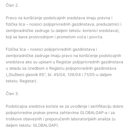
Član 2.
Pravo na korišćenje podsticajnih sredstava imaju pravna i
fizička lica – nosioci poljoprivrednih gazdinstava, preduzetnici i
zemljoradničke zadruge (u daljem tekstu: korisnici sredstava),
koji se bave proizvodnjom i prometom voća i povrća.
Fizička lica – nosioci poljoprivrednih gazdinstava i
zemljoradničke zadruge imaju pravo na korišćenje podsticajnih
sredstava ako su upisani u Registar poljoprivrednih gazdinstava
u skladu sa Uredbom o Registru poljoprivrednih gazdinstava
(„Službeni glasnik RS”, br. 45/04, 139/04 i 71/05-u daljem
tekstu: Registar).
Član 3.
Podsticajna sredstva koriste se za uvođenje i sertifikaciju dobre
poljoprivredne prakse prema zahtevima GLOBALGAP-a i za
troškove obaveznih i preporučenih laboratorijskih analiza (u
daljem tekstu: GLOBALGAP).