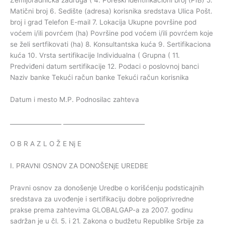
Zemljoradnička zadruga ( 4. Poreski identifikacioni broj (PIB) 5.
Matični broj 6. Sedište (adresa) korisnika sredstava Ulica Pošt.
broj i grad Telefon E-mail 7. Lokacija Ukupne površine pod
voćem i/ili povrćem (ha) Površine pod voćem i/ili povrćem koje
se želi sertfikovati (ha) 8. Konsultantska kuća 9. Sertifikaciona
kuća 10. Vrsta sertifikacije Individualna ( Grupna ( 11.
Predviđeni datum sertifikacije 12. Podaci o poslovnoj banci
Naziv banke Tekući račun banke Tekući račun korisnika
Datum i mesto M.P. Podnosilac zahteva
_________________ ___________________________
O B R A Z L O Ž E Nj E
I. PRAVNI OSNOV ZA DONOŠENjE UREDBE
Pravni osnov za donošenje Uredbe o korišćenju podsticajnih
sredstava za uvođenje i sertifikaciju dobre poljoprivredne
prakse prema zahtevima GLOBALGAP-a za 2007. godinu
sadržan je u čl. 5. i 21. Zakona o budžetu Republike Srbije za