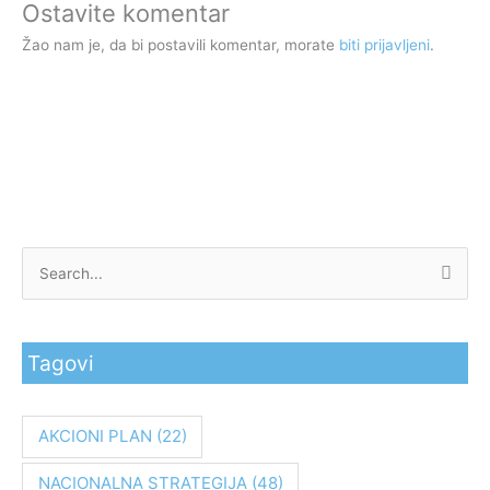
Ostavite komentar
Žao nam je, da bi postavili komentar, morate
biti prijavljeni
.
P
r
e
Tagovi
t
r
a
AKCIONI PLAN
(22)
g
NACIONALNA STRATEGIJA
(48)
a