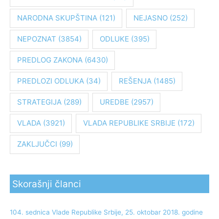
z
NARODNA SKUPŠTINA
(121)
NEJASNO
(252)
a
:
NEPOZNAT
(3854)
ODLUKE
(395)
PREDLOG ZAKONA
(6430)
PREDLOZI ODLUKA
(34)
REŠENJA
(1485)
STRATEGIJA
(289)
UREDBE
(2957)
VLADA
(3921)
VLADA REPUBLIKE SRBIJE
(172)
ZAKLJUČCI
(99)
Skorašnji članci
104. sednica Vlade Republike Srbije, 25. oktobar 2018. godine