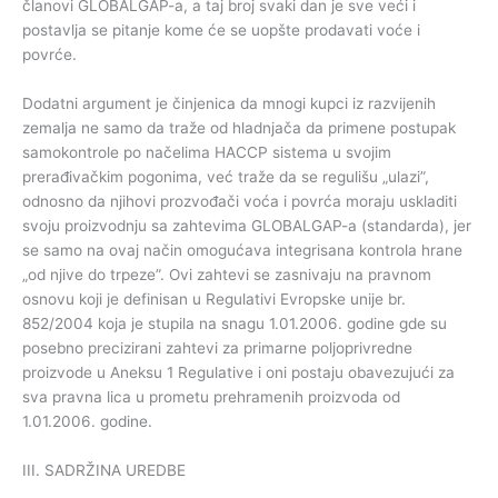
članovi GLOBALGAP-a, a taj broj svaki dan je sve veći i
postavlja se pitanje kome će se uopšte prodavati voće i
povrće.
Dodatni argument je činjenica da mnogi kupci iz razvijenih
zemalja ne samo da traže od hladnjača da primene postupak
samokontrole po načelima HACCP sistema u svojim
prerađivačkim pogonima, već traže da se regulišu „ulazi”,
odnosno da njihovi prozvođači voća i povrća moraju uskladiti
svoju proizvodnju sa zahtevima GLOBALGAP-a (standarda), jer
se samo na ovaj način omogućava integrisana kontrola hrane
„od njive do trpeze”. Ovi zahtevi se zasnivaju na pravnom
osnovu koji je definisan u Regulativi Evropske unije br.
852/2004 koja je stupila na snagu 1.01.2006. godine gde su
posebno precizirani zahtevi za primarne poljoprivredne
proizvode u Aneksu 1 Regulative i oni postaju obavezujući za
sva pravna lica u prometu prehramenih proizvoda od
1.01.2006. godine.
III. SADRŽINA UREDBE