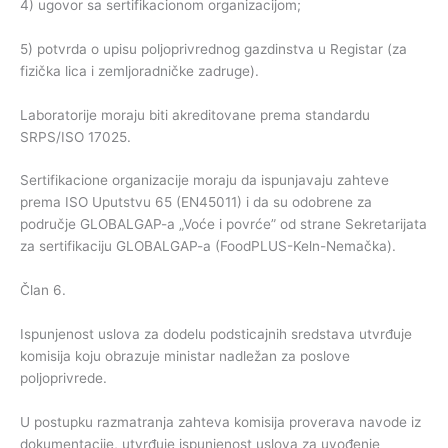
4) ugovor sa sertifikacionom organizacijom;
5) potvrda o upisu poljoprivrednog gazdinstva u Registar (za
fizička lica i zemljoradničke zadruge).
Laboratorije moraju biti akreditovane prema standardu
SRPS/ISO 17025.
Sertifikacione organizacije moraju da ispunjavaju zahteve
prema ISO Uputstvu 65 (EN45011) i da su odobrene za
područje GLOBALGAP-a „Voće i povrće” od strane Sekretarijata
za sertifikaciju GLOBALGAP-a (FoodPLUS-Keln-Nemačka).
Član 6.
Ispunjenost uslova za dodelu podsticajnih sredstava utvrđuje
komisija koju obrazuje ministar nadležan za poslove
poljoprivrede.
U postupku razmatranja zahteva komisija proverava navode iz
dokumentacije, utvrđuje ispunjenost uslova za uvođenje