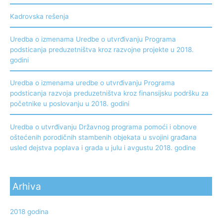
Kadrovska rešenja
Uredba o izmenama Uredbe o utvrđivanju Programa
podsticanja preduzetništva kroz razvojne projekte u 2018.
godini
Uredba o izmenama uredbe o utvrđivanju Programa
podsticanja razvoja preduzetništva kroz finansijsku podršku za
početnike u poslovanju u 2018. godini
Uredba o utvrđivanju Državnog programa pomoći i obnove
oštećenih porodičnih stambenih objekata u svojini građana
usled dejstva poplava i grada u julu i avgustu 2018. godine
Arhiva
2018 godina