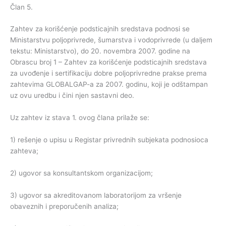
Član 5.
Zahtev za korišćenje podsticajnih sredstava podnosi se
Ministarstvu poljoprivrede, šumarstva i vodoprivrede (u daljem
tekstu: Ministarstvo), do 20. novembra 2007. godine na
Obrascu broj 1 – Zahtev za korišćenje podsticajnih sredstava
za uvođenje i sertifikaciju dobre poljoprivredne prakse prema
zahtevima GLOBALGAP-a za 2007. godinu, koji je odštampan
uz ovu uredbu i čini njen sastavni deo.
Uz zahtev iz stava 1. ovog člana prilaže se:
1) rešenje o upisu u Registar privrednih subjekata podnosioca
zahteva;
2) ugovor sa konsultantskom organizacijom;
3) ugovor sa akreditovanom laboratorijom za vršenje
obaveznih i preporučenih analiza;