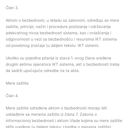
Član 3.
Aktom o bezbednosti, u skladu sa zakonom, određuju se mere
zaštite, principi, način i procedure postizanja i održavanja
adekvatnog nivoa bezbednosti sistema, kao i ovlašćenja i
odgovornosti u vezi sa bezbednošću i resursima IKT sistema
od posebnog značaja (u daljem tekstu: IKT sistem).
Ukoliko su pojedina pitanja iz stava 1. ovog člana uređena
drugim aktima operatora IKT sistema, akt o bezbednosti treba
da sadrži upućujuće odredbe na ta akta.
Mere zaštite
Član 4.
Mere zaštite određene aktom o bezbednosti moraju biti
usklađene sa merama zaštite iz člana 7. Zakona o
informacionoj bezbednosti i aktom Vlade kojima su mere zaštite
bliže uređene (u daljem tekstu: Uredba o merama zaštite).