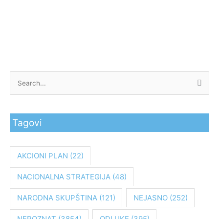
P
r
e
Tagovi
t
r
a
AKCIONI PLAN
(22)
g
NACIONALNA STRATEGIJA
(48)
a
z
NARODNA SKUPŠTINA
(121)
NEJASNO
(252)
a
:
NEPOZNAT
(3854)
ODLUKE
(395)