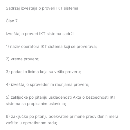
Sadržaj izveštaja o proveri IKT sistema
Član 7.
Izveštaj o proveri IKT sistema sadrži:
1) naziv operatora IKT sistema koji se proverava;
2) vreme provere;
3) podaci o licima koja su vršila proveru;
4) izveštaj o sprovedenim radnjama provere;
5) zaključke po pitanju usklađenosti Akta o bezbednosti IKT
sistema sa propisanim uslovima;
6) zaključke po pitanju adekvatne primene predviđenih mera
zaštite u operativnom radu;