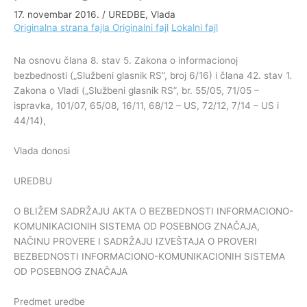
17. novembar 2016.
/
UREDBE
,
Vlada
Originalna strana fajla
Originalni fajl
Lokalni fajl
Na osnovu člana 8. stav 5. Zakona o informacionoj
bezbednosti („Službeni glasnik RS”, broj 6/16) i člana 42. stav 1.
Zakona o Vladi („Službeni glasnik RS”, br. 55/05, 71/05 –
ispravka, 101/07, 65/08, 16/11, 68/12 – US, 72/12, 7/14 – US i
44/14),
Vlada donosi
UREDBU
O BLIŽEM SADRŽAJU AKTA O BEZBEDNOSTI INFORMACIONO-
KOMUNIKACIONIH SISTEMA OD POSEBNOG ZNAČAJA,
NAČINU PROVERE I SADRŽAJU IZVEŠTAJA O PROVERI
BEZBEDNOSTI INFORMACIONO-KOMUNIKACIONIH SISTEMA
OD POSEBNOG ZNAČAJA
Predmet uredbe