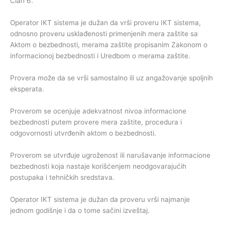
Član 6.
Operator IKT sistema je dužan da vrši proveru IKT sistema,
odnosno proveru usklađenosti primenjenih mera zaštite sa
Aktom o bezbednosti, merama zaštite propisanim Zakonom o
informacionoj bezbednosti i Uredbom o merama zaštite.
Provera može da se vrši samostalno ili uz angažovanje spoljnih
eksperata.
Proverom se ocenjuje adekvatnost nivoa informacione
bezbednosti putem provere mera zaštite, procedura i
odgovornosti utvrđenih aktom o bezbednosti.
Proverom se utvrđuje ugroženost ili narušavanje informacione
bezbednosti koja nastaje korišćenjem neodgovarajućih
postupaka i tehničkih sredstava.
Operator IKT sistema je dužan da proveru vrši najmanje
jednom godišnje i da o tome sačini izveštaj.