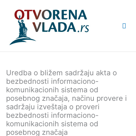
Pređi
Glav
na
sadržaj
izbo
Uredba o bližem sadržaju akta o
bezbednosti informaciono-
komunikacionih sistema od
posebnog značaja, načinu provere i
sadržaju izveštaja o proveri
bezbednosti informaciono-
komunikacionih sistema od
posebnog značaja