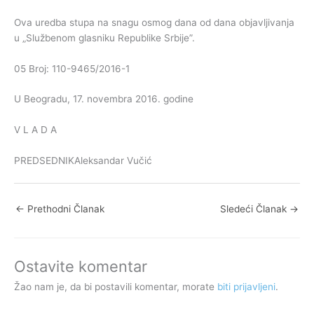
Ova uredba stupa na snagu osmog dana od dana objavljivanja
u „Službenom glasniku Republike Srbije”.
05 Broj: 110-9465/2016-1
U Beogradu, 17. novembra 2016. godine
V L A D A
PREDSEDNIKAleksandar Vučić
←
Prethodni Članak
Sledeći Članak
→
Ostavite komentar
Žao nam je, da bi postavili komentar, morate
biti prijavljeni
.