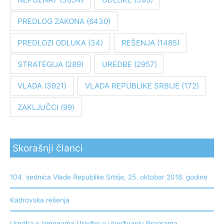
PREDLOG ZAKONA
(6430)
PREDLOZI ODLUKA
(34)
REŠENJA
(1485)
STRATEGIJA
(289)
UREDBE
(2957)
VLADA
(3921)
VLADA REPUBLIKE SRBIJE
(172)
ZAKLJUČCI
(99)
Skorašnji članci
104. sednica Vlade Republike Srbije, 25. oktobar 2018. godine
Kadrovska rešenja
Uredba o izmenama Uredbe o utvrđivanju Programa