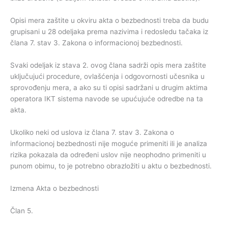
Opisi mera zaštite u okviru akta o bezbednosti treba da budu
grupisani u 28 odeljaka prema nazivima i redosledu tačaka iz
člana 7. stav 3. Zakona o informacionoj bezbednosti.
Svaki odeljak iz stava 2. ovog člana sadrži opis mera zaštite
uključujući procedure, ovlašćenja i odgovornosti učesnika u
sprovođenju mera, a ako su ti opisi sadržani u drugim aktima
operatora IKT sistema navode se upućujuće odredbe na ta
akta.
Ukoliko neki od uslova iz člana 7. stav 3. Zakona o
informacionoj bezbednosti nije moguće primeniti ili je analiza
rizika pokazala da određeni uslov nije neophodno primeniti u
punom obimu, to je potrebno obrazložiti u aktu o bezbednosti.
Izmena Akta o bezbednosti
Član 5.