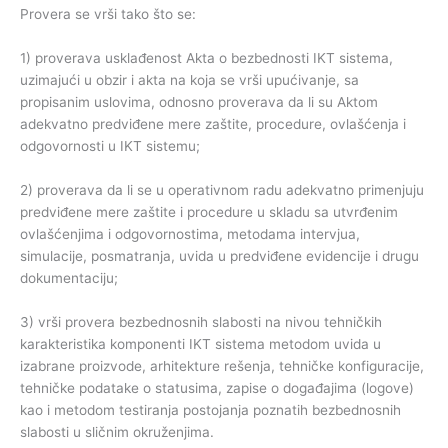
Provera se vrši tako što se:
1) proverava usklađenost Akta o bezbednosti IKT sistema,
uzimajući u obzir i akta na koja se vrši upućivanje, sa
propisanim uslovima, odnosno proverava da li su Aktom
adekvatno predviđene mere zaštite, procedure, ovlašćenja i
odgovornosti u IKT sistemu;
2) proverava da li se u operativnom radu adekvatno primenjuju
predviđene mere zaštite i procedure u skladu sa utvrđenim
ovlašćenjima i odgovornostima, metodama intervjua,
simulacije, posmatranja, uvida u predviđene evidencije i drugu
dokumentaciju;
3) vrši provera bezbednosnih slabosti na nivou tehničkih
karakteristika komponenti IKT sistema metodom uvida u
izabrane proizvode, arhitekture rešenja, tehničke konfiguracije,
tehničke podatake o statusima, zapise o događajima (logove)
kao i metodom testiranja postojanja poznatih bezbednosnih
slabosti u sličnim okruženjima.