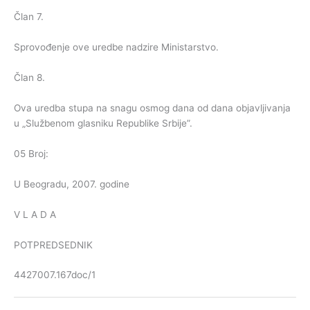
Član 7.
Sprovođenje ove uredbe nadzire Ministarstvo.
Član 8.
Ova uredba stupa na snagu osmog dana od dana objavljivanja
u „Službenom glasniku Republike Srbije”.
05 Broj:
U Beogradu, 2007. godine
V L A D A
POTPREDSEDNIK
4427007.167doc/1