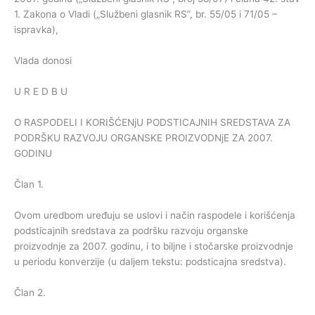
1. Zakona o Vladi („Službeni glasnik RS”, br. 55/05 i 71/05 –
ispravka),
Vlada donosi
U R E D B U
O RASPODELI I KORIŠĆENjU PODSTICAJNIH SREDSTAVA ZA
PODRŠKU RAZVOJU ORGANSKE PROIZVODNjE ZA 2007.
GODINU
Član 1.
Ovom uredbom uređuju se uslovi i način raspodele i korišćenja
podsticajnih sredstava za podršku razvoju organske
proizvodnje za 2007. godinu, i to biljne i stočarske proizvodnje
u periodu konverzije (u daljem tekstu: podsticajna sredstva).
Član 2.