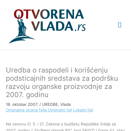
Pređi
Glav
na
sadržaj
izbo
Uredba o raspodeli i korišćenju
podsticajnih sredstava za podršku
razvoju organske proizvodnje za
2007. godinu
18. oktobar 2007.
/
UREDBE
,
Vlada
Originalna strana fajla
Originalni fajl
Lokalni fajl
Na osnovu čl. 5. i 21. Zakona o budžetu Republike Srbije za
2007. godinu („Službeni glasnik RS”, broj 58/07) i člana 42. stav