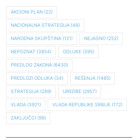
r
a
AKCIONI PLAN
(22)
g
NACIONALNA STRATEGIJA
(48)
a
z
NARODNA SKUPŠTINA
(121)
NEJASNO
(252)
a
:
NEPOZNAT
(3854)
ODLUKE
(395)
PREDLOG ZAKONA
(6430)
PREDLOZI ODLUKA
(34)
REŠENJA
(1485)
STRATEGIJA
(289)
UREDBE
(2957)
VLADA
(3921)
VLADA REPUBLIKE SRBIJE
(172)
ZAKLJUČCI
(99)