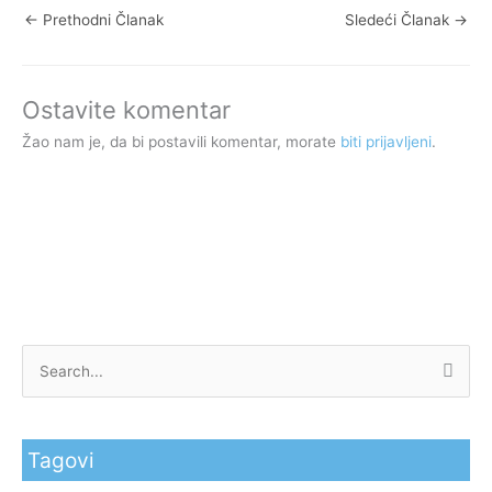
←
Prethodni Članak
Sledeći Članak
→
Ostavite komentar
Žao nam je, da bi postavili komentar, morate
biti prijavljeni
.
P
r
e
Tagovi
t