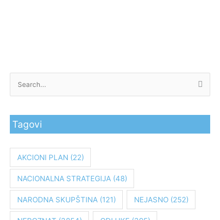
P
r
e
Tagovi
t
r
a
AKCIONI PLAN
(22)
g
NACIONALNA STRATEGIJA
(48)
a
z
NARODNA SKUPŠTINA
(121)
NEJASNO
(252)
a
: