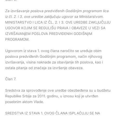
Za izvršavanje poslova predviđenih Godišnjim programom lica
iz čl. 2. i 3. ove uredbe zaključuju ugovor sa Ministarstvom.
MINISTARSTVO I LICA IZ ČL. 2. I 3. OVE UREDBE ZAKLjUČUJU
UGOVOR KOJIM SE REGULIŠU PRAVA I OBAVEZE U VEZI SA
IZVRŠAVANjEM POSLOVA PREDVIĐENIH GODIŠNjIM
PROGRAMOM.
Ugovorom iz stava 1. ovog člana naročito se uređuje obim
poslova predviđenih Godišnjim programom, način njihovog
izvršavanja, visina naknade za obavljanje tih poslova, kao i
ostala pitanja od značaja za izvršenje obaveza.
Član 7.
Sredstva za sprovođenje ove uredbe obezbeđena su u budžetu
Republike Srbije za 2011. godinu, u iznosu koji je utvrđen
posebnim aktom Vlade.
SREDSTVA IZ STAVA 1. OVOG ČLANA ISPLAĆUJU SE NA