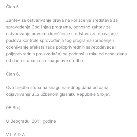
Član 5.
Zahtev za ostvarivanje prava na korišćenje sredstava za
sprovođenje Godišnjeg programa, odnosno zahtev za
ostvarivanje prava na korišćenje sredstava za obavljanje
poslova kontrole sprovođenja tog programa (praćenje i
ocenjivanje efekata rada poljoprivrednih savetodavaca i
poljoprivrednih proizvođača) se podnosi u roku od deset dana
od dana stupanja na snagu ove uredbe.
Član 6.
Ova uredba stupa na snagu narednog dana od dana
objavljivanja u „Službenom glasniku Republike Srbije”.
05 Broj
U Beogradu, 2011. godine
V L A D A