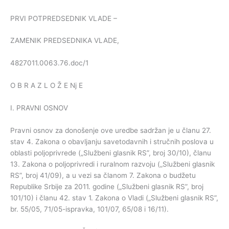
PRVI POTPREDSEDNIK VLADE –
ZAMENIK PREDSEDNIKA VLADE,
4827011.0063.76.doc/1
O B R A Z L O Ž E Nj E
I. PRAVNI OSNOV
Pravni osnov za donošenje ove uredbe sadržan je u članu 27.
stav 4. Zakona o obavljanju savetodavnih i stručnih poslova u
oblasti poljoprivrede („Službeni glasnik RS”, broj 30/10), članu
13. Zakona o poljoprivredi i ruralnom razvoju („Službeni glasnik
RS”, broj 41/09), a u vezi sa članom 7. Zakona o budžetu
Republike Srbije za 2011. godine („Službeni glasnik RS”, broj
101/10) i članu 42. stav 1. Zakona o Vladi („Službeni glasnik RS”,
br. 55/05, 71/05-ispravka, 101/07, 65/08 i 16/11).