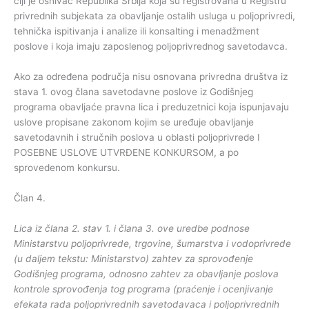
čiji je osnivač Republika Srbija koja su registrovana u Registru
privrednih subjekata za obavljanje ostalih usluga u poljoprivredi,
tehnička ispitivanja i analize ili konsalting i menadžment
poslove i koja imaju zaposlenog poljoprivrednog savetodavca.
Ako za određena područja nisu osnovana privredna društva iz
stava 1. ovog člana savetodavne poslove iz Godišnjeg
programa obavljaće pravna lica i preduzetnici koja ispunjavaju
uslove propisane zakonom kojim se uređuje obavljanje
savetodavnih i stručnih poslova u oblasti poljoprivrede I
POSEBNE USLOVE UTVRĐENE KONKURSOM, a po
sprovedenom konkursu.
Član 4.
Lica iz člana 2. stav 1. i člana 3. ove uredbe podnose
Ministarstvu poljoprivrede, trgovine, šumarstva i vodoprivrede
(u daljem tekstu: Ministarstvo) zahtev za sprovođenje
Godišnjeg programa, odnosno zahtev za obavljanje poslova
kontrole sprovođenja tog programa (praćenje i ocenjivanje
efekata rada poljoprivrednih savetodavaca i poljoprivrednih