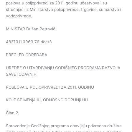
poslova u poljoprivredi za 2011. godinu učestvovali su
stručnjaci iz Ministarstva poljoprivrede, trgovine, šumarstva i
vodoprivrede.
MINISTAR Dušan Petrović
4827011.0063.76.doc/3
PREGLED ODREDABA
UREDBE O UTVRĐIVANjU GODIŠNjEG PROGRAMA RAZVOJA
SAVETODAVNIH
POSLOVA U POLjOPRIVREDI ZA 2011. GODINU
KOJE SE MENjAJU, ODNOSNO DOPUNjUJU
Član 2.
Sprovođenje Godišnjeg programa obavljaju privredna društva