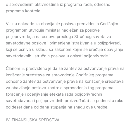
o sprovedenim aktivnostima iz programa rada, odnosno
programa kontrole.
Visinu naknade za obavljanje poslova predviđenih Godišnjim
programom utvrđuje ministar nadležan za poslove
poljoprivrede, a na osnovu predloga Stručnog saveta za
savetodavne poslove i primenjena istraživanja u poljoprivredi,
koji se osniva u skladu sa zakonom kojim se uređuje obavljanje
savetodavnih i stručnih poslova u oblasti poljoprivrede.”
Članom 5. predviđeno je da se zahtev za ostvarivanje prava na
korišćenje sredstava za sprovođenje Godišnjeg programa,
odnosno zahtev za ostvarivanje prava na korišćenje sredstava
za obavljanje poslova kontrole sprovođenja tog programa
(praćenje i ocenjivanje efekata rada poljoprivrednih
savetodavaca i poljoprivrednih proizvođača) se podnosi u roku
od deset dana od dana stupanja na snagu ove uredbe.
IV. FINANSIJSKA SREDSTVA