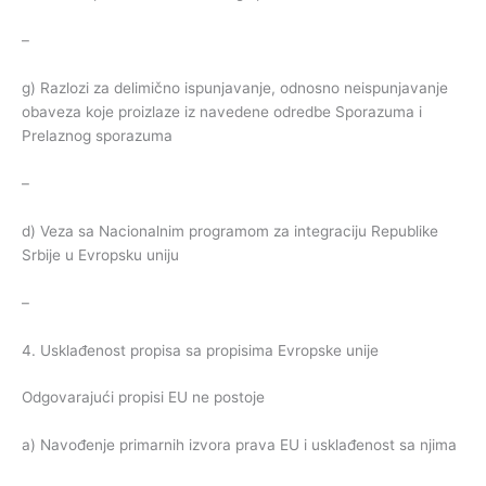
–
g) Razlozi za delimično ispunjavanje, odnosno neispunjavanje
obaveza koje proizlaze iz navedene odredbe Sporazuma i
Prelaznog sporazuma
–
d) Veza sa Nacionalnim programom za integraciju Republike
Srbije u Evropsku uniju
–
4. Usklađenost propisa sa propisima Evropske unije
Odgovarajući propisi EU ne postoje
a) Navođenje primarnih izvora prava EU i usklađenost sa njima