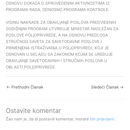
OSNOVU DOKAZA O SPROVEDENIM AKTIVNOSTIMA IZ
PROGRAMA RADA, ODNOSNO PROGRAMA KONTROLE.
VISINU NAKNADE ZA OBAVLjANjE POSLOVA PREDVIĐENIH
GODIŠNjIM PROGRAM UTVRĐUJE MINISTAR NADLEŽAN ZA
POSLOVE POLjOPRIVREDE, A NA OSNOVU PREDLOGA
STRUČNOG SAVETA ZA SAVETODAVNE POSLOVE I
PRIMENjENA ISTRAŽIVANjA U POLjOPRIVREDI, KOJI JE
OSNOVAN U SKLADU SA ZAKONOM KOJIM SE UREĐUJE
OBAVLjANjE SAVETODAVNIH I STRUČNIH POSLOVA U
OBLASTI POLjOPRIVREDE.
←
Prethodni Članak
Sledeći Članak
→
Ostavite komentar
Žao nam je, da bi postavili komentar, morate
biti prijavljeni
.