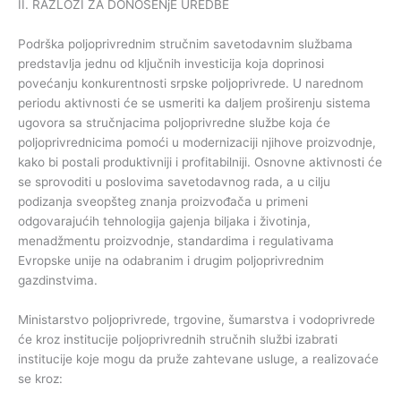
II. RAZLOZI ZA DONOŠENjE UREDBE
Podrška poljoprivrednim stručnim savetodavnim službama
predstavlja jednu od ključnih investicija koja doprinosi
povećanju konkurentnosti srpske poljoprivrede. U narednom
periodu aktivnosti će se usmeriti ka daljem proširenju sistema
ugovora sa stručnjacima poljoprivredne službe koja će
poljoprivrednicima pomoći u modernizaciji njihove proizvodnje,
kako bi postali produktivniji i profitabilniji. Osnovne aktivnosti će
se sprovoditi u poslovima savetodavnog rada, a u cilju
podizanja sveopšteg znanja proizvođača u primeni
odgovarajućih tehnologija gajenja biljaka i životinja,
menadžmentu proizvodnje, standardima i regulativama
Evropske unije na odabranim i drugim poljoprivrednim
gazdinstvima.
Ministarstvo poljoprivrede, trgovine, šumarstva i vodoprivrede
će kroz institucije poljoprivrednih stručnih službi izabrati
institucije koje mogu da pruže zahtevane usluge, a realizovaće
se kroz: