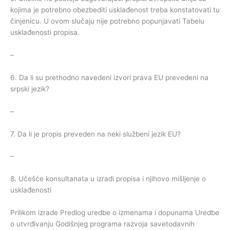
kojima je potrebno obezbediti usklađenost treba konstatovati tu
činjenicu. U ovom slučaju nije potrebno popunjavati Tabelu
usklađenosti propisa.
–
6. Da li su prethodno navedeni izvori prava EU prevedeni na
srpski jezik?
–
7. Da li je propis preveden na neki službeni jezik EU?
–
8. Učešće konsultanata u izradi propisa i njihovo mišljenje o
usklađenosti
Prilikom izrade Predlog uredbe o izmenama i dopunama Uredbe
o utvrđivanju Godišnjeg programa razvoja savetodavnih