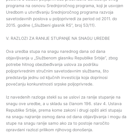
programa na osnovu Srednjoročnog programa, koji je usvojen
Uredbom u utvrđivanju Srednjoročnog programa razvoja
savetodavnih poslova u poljoprivredi za period od 2011. do
2015. godine („Službeni glasnik RS”, broj 53/11).
V. RAZLOZI ZA RANIJE STUPANjE NA SNAGU UREDBE
Ova uredba stupa na snagu narednog dana od dana
objavljivanja u „Službenom glasniku Republike Srbije”, zbog
potrebe hitnog obezbeđivanja uslova za podršku
poljoprivrednim stručnim savetodavnim službama, što
predstavlja jednu od ključnih investicija koja doprinosi
povećanju konkuretnosti srpske poljoprivrede.
Iz navedenih razloga stekli su se uslovi za ranije stupanje na
snagu ove uredbe, a u skladu sa članom 196. stav 4. Ustava
Republike Srbije, prema kome zakoni i drugi opšti akti stupaju
na snagu najranije osmog dana od dana objavljivanja i mogu da
stupe na snagu ranije samo ako za to postoje naročito
opravdani razlozi prilikom njihovog donošenja.