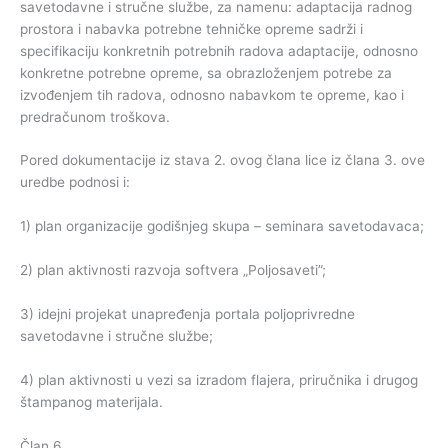
savetodavne i stručne službe, za namenu: adaptacija radnog
prostora i nabavka potrebne tehničke opreme sadrži i
specifikaciju konkretnih potrebnih radova adaptacije, odnosno
konkretne potrebne opreme, sa obrazloženjem potrebe za
izvođenjem tih radova, odnosno nabavkom te opreme, kao i
predračunom troškova.
Pored dokumentacije iz stava 2. ovog člana lice iz člana 3. ove
uredbe podnosi i:
1) plan organizacije godišnjeg skupa – seminara savetodavaca;
2) plan aktivnosti razvoja softvera „Poljosaveti”;
3) idejni projekat unapređenja portala poljoprivredne
savetodavne i stručne službe;
4) plan aktivnosti u vezi sa izradom flajera, priručnika i drugog
štampanog materijala.
Član 6.