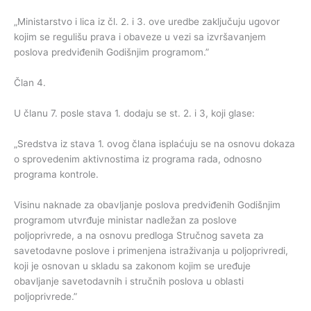
„Ministarstvo i lica iz čl. 2. i 3. ove uredbe zaključuju ugovor
kojim se regulišu prava i obaveze u vezi sa izvršavanjem
poslova predviđenih Godišnjim programom.”
Član 4.
U članu 7. posle stava 1. dodaju se st. 2. i 3, koji glase:
„Sredstva iz stava 1. ovog člana isplaćuju se na osnovu dokaza
o sprovedenim aktivnostima iz programa rada, odnosno
programa kontrole.
Visinu naknade za obavljanje poslova predviđenih Godišnjim
programom utvrđuje ministar nadležan za poslove
poljoprivrede, a na osnovu predloga Stručnog saveta za
savetodavne poslove i primenjena istraživanja u poljoprivredi,
koji je osnovan u skladu sa zakonom kojim se uređuje
obavljanje savetodavnih i stručnih poslova u oblasti
poljoprivrede.”