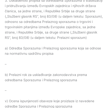
3. Usklađenost propisa sa odredbama Sporazuma o stabilizaciji
i pridruživanju između Evropskih zajednica i njihovih država
članica, sa jedne strane, i Republike Srbije sa druge strane
(„Službeni glasnik RS”, broj 83/08) (u daljem tekstu: Sporazum),
odnosno sa odredbama Prelaznog sporazuma o trgovini i
trgovinskim pitanjima između Evropske zajednice, sa jedne
strane, i Republike Srbije, sa druge strane („Službeni glasnik
RS”, broj 83/08) (u daljem tekstu: Prelazni sporazum)
a) Odredba Sporazuma i Prelaznog sporazuma koja se odnose
na normativnu sadržinu propisa
–
b) Prelazni rok za usklađivanje zakonodavstva prema
odredbama Sporazuma i Prelaznog sporazuma
–
v) Ocena ispunjenosti obaveze koje proizlaze iz navedene
odredbe Sporazuma i Prelaznog sporazuma