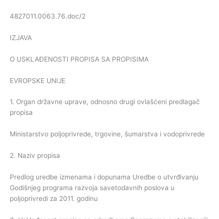
4827011.0063.76.doc/2
IZJAVA
O USKLAĐENOSTI PROPISA SA PROPISIMA
EVROPSKE UNIJE
1. Organ državne uprave, odnosno drugi ovlašćeni predlagač
propisa
Ministarstvo poljoprivrede, trgovine, šumarstva i vodoprivrede
2. Naziv propisa
Predlog uredbe izmenama i dopunama Uredbe o utvrđivanju
Godišnjeg programa razvoja savetodavnih poslova u
poljoprivredi za 2011. godinu