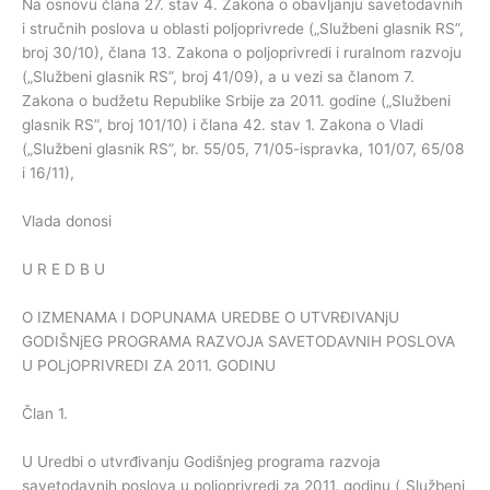
Na osnovu člana 27. stav 4. Zakona o obavljanju savetodavnih
i stručnih poslova u oblasti poljoprivrede („Službeni glasnik RS”,
broj 30/10), člana 13. Zakona o poljoprivredi i ruralnom razvoju
(„Službeni glasnik RS”, broj 41/09), a u vezi sa članom 7.
Zakona o budžetu Republike Srbije za 2011. godine („Službeni
glasnik RS”, broj 101/10) i člana 42. stav 1. Zakona o Vladi
(„Službeni glasnik RS”, br. 55/05, 71/05-ispravka, 101/07, 65/08
i 16/11),
Vlada donosi
U R E D B U
O IZMENAMA I DOPUNAMA UREDBE O UTVRĐIVANjU
GODIŠNjEG PROGRAMA RAZVOJA SAVETODAVNIH POSLOVA
U POLjOPRIVREDI ZA 2011. GODINU
Član 1.
U Uredbi o utvrđivanju Godišnjeg programa razvoja
savetodavnih poslova u poljoprivredi za 2011. godinu („Službeni