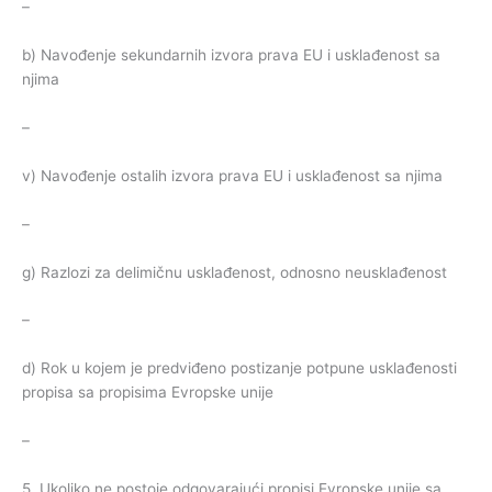
–
b) Navođenje sekundarnih izvora prava EU i usklađenost sa
njima
–
v) Navođenje ostalih izvora prava EU i usklađenost sa njima
–
g) Razlozi za delimičnu usklađenost, odnosno neusklađenost
–
d) Rok u kojem je predviđeno postizanje potpune usklađenosti
propisa sa propisima Evropske unije
–
5. Ukoliko ne postoje odgovarajući propisi Evropske unije sa