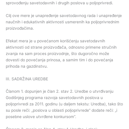
sprovođenju savetodavnih i drugih poslova u poljoprivredi.
Cilj ove mere je unapređenje savetodavnog rada i unapređenje
naučnih i edukativnih aktivnosti usmerenih ka poljoprivrednim
proizvođačima.
Efekat mera je u povećanom korišćenju savetodavnih
aktivnosti od strane proizvođača, odnosno primene stručnih
zvanja na sam proces proizvodnje, što dugoročno može
dovesti do povećanja prinosa, a samim tim i do povećanja
prihoda na gazdinstvu.
III. SADRŽINA UREDBE
Članom 1. dopunjen je član 2. stav 2. Uredbe o utvrđivanju
Godišnjeg programa razvoja savetodavnih poslova u
poljoprivredi za 2011. godinu (u daljem tekstu: Uredba), tako što
su posle reči: „poslova u oblasti poljoprivrede” dodate reči: „i
posebne uslove utvrđene konkursom”.