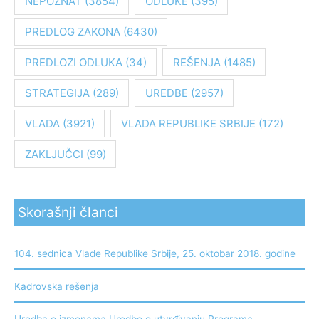
NEPOZNAT
(3854)
ODLUKE
(395)
PREDLOG ZAKONA
(6430)
PREDLOZI ODLUKA
(34)
REŠENJA
(1485)
STRATEGIJA
(289)
UREDBE
(2957)
VLADA
(3921)
VLADA REPUBLIKE SRBIJE
(172)
ZAKLJUČCI
(99)
Skorašnji članci
104. sednica Vlade Republike Srbije, 25. oktobar 2018. godine
Kadrovska rešenja