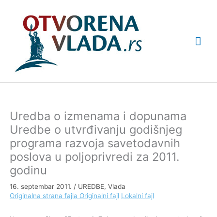
Pređi
Glav
na
sadržaj
izbo
Uredba o izmenama i dopunama
Uredbe o utvrđivanju godišnjeg
programa razvoja savetodavnih
poslova u poljoprivredi za 2011.
godinu
16. septembar 2011.
/
UREDBE
,
Vlada
Originalna strana fajla
Originalni fajl
Lokalni fajl