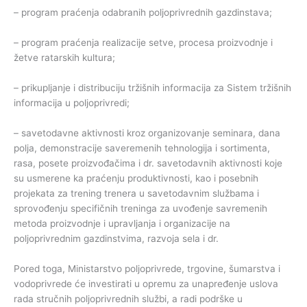
– program praćenja odabranih poljoprivrednih gazdinstava;
– program praćenja realizacije setve, procesa proizvodnje i
žetve ratarskih kultura;
– prikupljanje i distribuciju tržišnih informacija za Sistem tržišnih
informacija u poljoprivredi;
– savetodavne aktivnosti kroz organizovanje seminara, dana
polja, demonstracije saveremenih tehnologija i sortimenta,
rasa, posete proizvođačima i dr. savetodavnih aktivnosti koje
su usmerene ka praćenju produktivnosti, kao i posebnih
projekata za trening trenera u savetodavnim službama i
sprovođenju specifičnih treninga za uvođenje savremenih
metoda proizvodnje i upravljanja i organizacije na
poljoprivrednim gazdinstvima, razvoja sela i dr.
Pored toga, Ministarstvo poljoprivrede, trgovine, šumarstva i
vodoprivrede će investirati u opremu za unapređenje uslova
rada stručnih poljoprivrednih službi, a radi podrške u