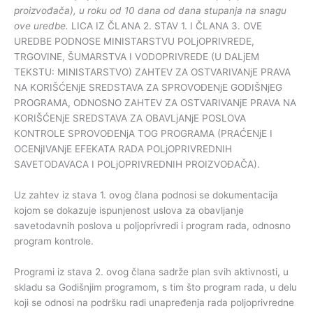
proizvođača), u roku od 10 dana od dana stupanja na snagu
ove uredbe.
LICA IZ ČLANA 2. STAV 1. I ČLANA 3. OVE
UREDBE PODNOSE MINISTARSTVU POLjOPRIVREDE,
TRGOVINE, ŠUMARSTVA I VODOPRIVREDE (U DALjEM
TEKSTU: MINISTARSTVO) ZAHTEV ZA OSTVARIVANjE PRAVA
NA KORIŠĆENjE SREDSTAVA ZA SPROVOĐENjE GODIŠNjEG
PROGRAMA, ODNOSNO ZAHTEV ZA OSTVARIVANjE PRAVA NA
KORIŠĆENjE SREDSTAVA ZA OBAVLjANjE POSLOVA
KONTROLE SPROVOĐENjA TOG PROGRAMA (PRAĆENjE I
OCENjIVANjE EFEKATA RADA POLjOPRIVREDNIH
SAVETODAVACA I POLjOPRIVREDNIH PROIZVOĐAČA).
Uz zahtev iz stava 1. ovog člana podnosi se dokumentacija
kojom se dokazuje ispunjenost uslova za obavljanje
savetodavnih poslova u poljoprivredi i program rada, odnosno
program kontrole.
Programi iz stava 2. ovog člana sadrže plan svih aktivnosti, u
skladu sa Godišnjim programom, s tim što program rada, u delu
koji se odnosi na podršku radi unapređenja rada poljoprivredne