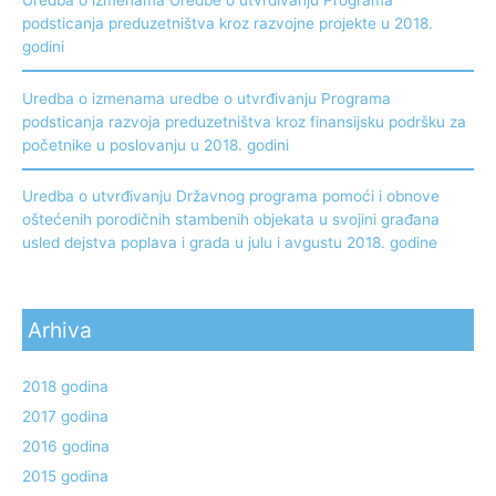
Uredba o izmenama Uredbe o utvrđivanju Programa
podsticanja preduzetništva kroz razvojne projekte u 2018.
godini
Uredba o izmenama uredbe o utvrđivanju Programa
podsticanja razvoja preduzetništva kroz finansijsku podršku za
početnike u poslovanju u 2018. godini
Uredba o utvrđivanju Državnog programa pomoći i obnove
oštećenih porodičnih stambenih objekata u svojini građana
usled dejstva poplava i grada u julu i avgustu 2018. godine
Arhiva
2018 godina
2017 godina
2016 godina
2015 godina