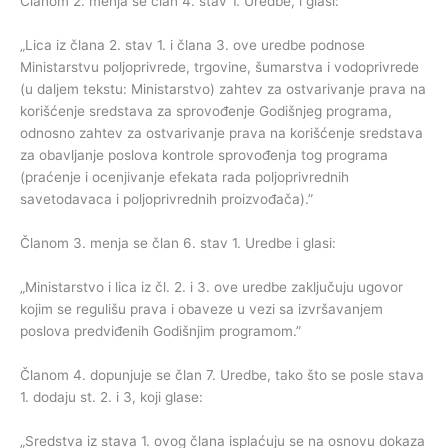
Članom 2. menja se član 4. stav 1. Uredbe, i glasi:
„Lica iz člana 2. stav 1. i člana 3. ove uredbe podnose
Ministarstvu poljoprivrede, trgovine, šumarstva i vodoprivrede
(u daljem tekstu: Ministarstvo) zahtev za ostvarivanje prava na
korišćenje sredstava za sprovođenje Godišnjeg programa,
odnosno zahtev za ostvarivanje prava na korišćenje sredstava
za obavljanje poslova kontrole sprovođenja tog programa
(praćenje i ocenjivanje efekata rada poljoprivrednih
savetodavaca i poljoprivrednih proizvođača).”
Članom 3. menja se član 6. stav 1. Uredbe i glasi:
„Ministarstvo i lica iz čl. 2. i 3. ove uredbe zaključuju ugovor
kojim se regulišu prava i obaveze u vezi sa izvršavanjem
poslova predviđenih Godišnjim programom.”
Članom 4. dopunjuje se član 7. Uredbe, tako što se posle stava
1. dodaju st. 2. i 3, koji glase:
„Sredstva iz stava 1. ovog člana isplaćuju se na osnovu dokaza