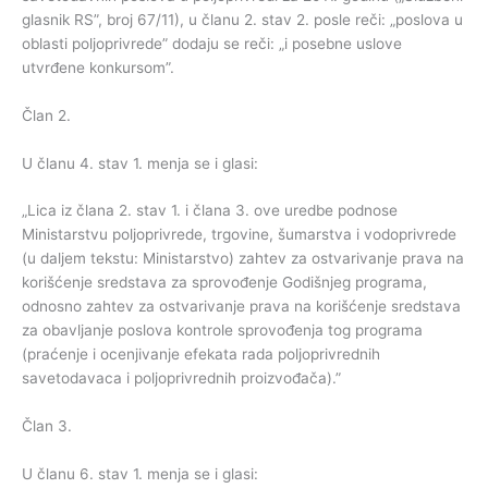
glasnik RS”, broj 67/11), u članu 2. stav 2. posle reči: „poslova u
oblasti poljoprivrede” dodaju se reči: „i posebne uslove
utvrđene konkursom”.
Član 2.
U članu 4. stav 1. menja se i glasi:
„Lica iz člana 2. stav 1. i člana 3. ove uredbe podnose
Ministarstvu poljoprivrede, trgovine, šumarstva i vodoprivrede
(u daljem tekstu: Ministarstvo) zahtev za ostvarivanje prava na
korišćenje sredstava za sprovođenje Godišnjeg programa,
odnosno zahtev za ostvarivanje prava na korišćenje sredstava
za obavljanje poslova kontrole sprovođenja tog programa
(praćenje i ocenjivanje efekata rada poljoprivrednih
savetodavaca i poljoprivrednih proizvođača).”
Član 3.
U članu 6. stav 1. menja se i glasi: