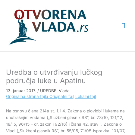
Pređi
Glav
na
sadržaj
izbo
Uredba o utvrđivanju lučkog
područja luke u Apatinu
13. januar 2017.
/
UREDBE
,
Vlada
Originalna strana fajla
Originalni fajl
Lokalni fajl
Na osnovu člana 214a st. 1. i 4. Zakona o plovidbi i lukama na
unutrašnjim vodama („Službeni glasnik RS”, br. 73/10, 121/12,
18/15, 96/15 – dr. zakon i 92/16) i člana 42. stav 1. Zakona o
Vladi („Službeni glasnik RS”, br. 55/05, 71/05-ispravka, 101/07,