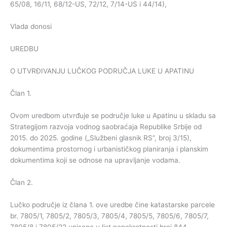
65/08, 16/11, 68/12-US, 72/12, 7/14-US i 44/14),
Vlada donosi
UREDBU
O UTVRĐIVANJU LUČKOG PODRUČJA LUKE U APATINU
Član 1.
Ovom uredbom utvrđuje se područje luke u Apatinu u skladu sa
Strategijom razvoja vodnog saobraćaja Republike Srbije od
2015. do 2025. godine („Službeni glasnik RS”, broj 3/15),
dokumentima prostornog i urbanističkog planiranja i planskim
dokumentima koji se odnose na upravljanje vodama.
Član 2.
Lučko područje iz člana 1. ove uredbe čine katastarske parcele
br. 7805/1, 7805/2, 7805/3, 7805/4, 7805/5, 7805/6, 7805/7,
7805/8 i 7805/22 upisane u list nepokretnosti broj 844