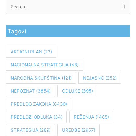
P
r
e
Tagovi
t
r
a
AKCIONI PLAN
(22)
g
NACIONALNA STRATEGIJA
(48)
a
z
NARODNA SKUPŠTINA
(121)
NEJASNO
(252)
a
:
NEPOZNAT
(3854)
ODLUKE
(395)
PREDLOG ZAKONA
(6430)
PREDLOZI ODLUKA
(34)
REŠENJA
(1485)
STRATEGIJA
(289)
UREDBE
(2957)