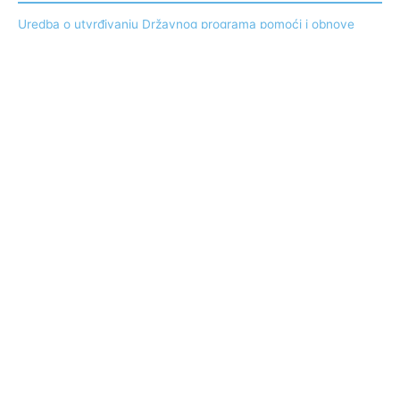
Uredba o utvrđivanju Državnog programa pomoći i obnove
oštećenih porodičnih stambenih objekata u svojini građana
usled dejstva poplava i grada u julu i avgustu 2018. godine
Arhiva
2018 godina
2017 godina
2016 godina
2015 godina
2014 godina
2013 godina
2012 godina
2011 godina
2010 godina
2009 godina