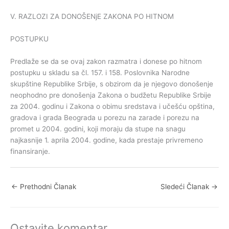
V. RAZLOZI ZA DONOŠENjE ZAKONA PO HITNOM
POSTUPKU
Predlaže se da se ovaj zakon razmatra i donese po hitnom
postupku u skladu sa čl. 157. i 158. Poslovnika Narodne
skupštine Republike Srbije, s obzirom da je njegovo donošenje
neophodno pre donošenja Zakona o budžetu Republike Srbije
za 2004. godinu i Zakona o obimu sredstava i učešću opština,
gradova i grada Beograda u porezu na zarade i porezu na
promet u 2004. godini, koji moraju da stupe na snagu
najkasnije 1. aprila 2004. godine, kada prestaje privremeno
finansiranje.
←
Prethodni Članak
Sledeći Članak
→
Ostavite komentar