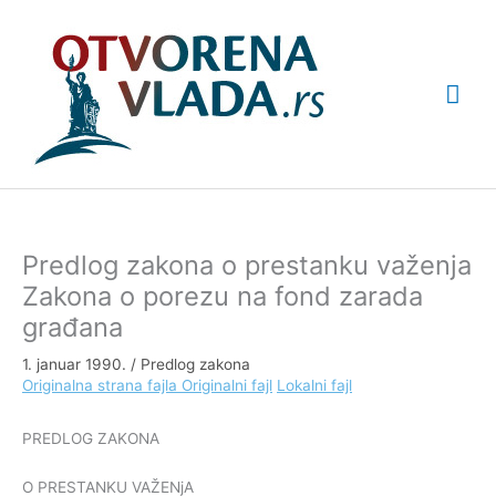
Pređi
Glav
na
sadržaj
izbo
Predlog zakona o prestanku važenja
Zakona o porezu na fond zarada
građana
1. januar 1990.
/
Predlog zakona
Originalna strana fajla
Originalni fajl
Lokalni fajl
PREDLOG ZAKONA
O PRESTANKU VAŽENjA