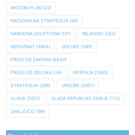
a
AKCIONI PLAN
(22)
g
NACIONALNA STRATEGIJA
(48)
a
z
NARODNA SKUPŠTINA
(121)
NEJASNO
(252)
a
:
NEPOZNAT
(3854)
ODLUKE
(395)
PREDLOG ZAKONA
(6430)
PREDLOZI ODLUKA
(34)
REŠENJA
(1485)
STRATEGIJA
(289)
UREDBE
(2957)
VLADA
(3921)
VLADA REPUBLIKE SRBIJE
(172)
ZAKLJUČCI
(99)