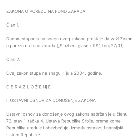
ZAKONA O POREZU NA FOND ZARADA
Član 1.
Danom stupanja na snagu ovog zakona prestaje da važi Zakon
o porezu na fond zarada („Službeni glasnik RS“, broj 27/01).
Član 2.
Ovaj zakon stupa na snagu 1. jula 2004. godine.
O B R A Z L O Ž E Nj E
I. USTAVNI OSNOV ZA DONOŠENjE ZAKONA
Ustavni osnov za donošenje ovog zakona sadržan je u članu
72. stav 1. tačka 4. Ustava Republike Srbije, prema kome
Republika uređuje i obezbeđuje, između ostalog, finansijski
sistem Republike.