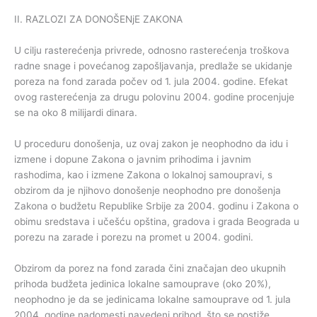
II. RAZLOZI ZA DONOŠENjE ZAKONA
U cilju rasterećenja privrede, odnosno rasterećenja troškova
radne snage i povećanog zapošljavanja, predlaže se ukidanje
poreza na fond zarada počev od 1. jula 2004. godine. Efekat
ovog rasterećenja za drugu polovinu 2004. godine procenjuje
se na oko 8 milijardi dinara.
U proceduru donošenja, uz ovaj zakon je neophodno da idu i
izmene i dopune Zakona o javnim prihodima i javnim
rashodima, kao i izmene Zakona o lokalnoj samoupravi, s
obzirom da je njihovo donošenje neophodno pre donošenja
Zakona o budžetu Republike Srbije za 2004. godinu i Zakona o
obimu sredstava i učešću opština, gradova i grada Beograda u
porezu na zarade i porezu na promet u 2004. godini.
Obzirom da porez na fond zarada čini značajan deo ukupnih
prihoda budžeta jedinica lokalne samouprave (oko 20%),
neophodno je da se jedinicama lokalne samouprave od 1. jula
2004. godine nadomesti navedeni prihod, što se postiže