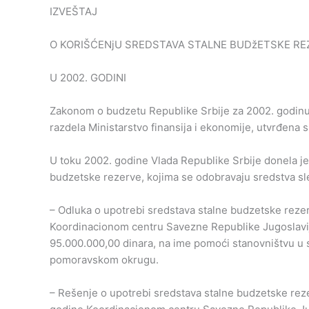
IZVEŠTAJ
O KORIŠĆENjU SREDSTAVA STALNE BUDžETSKE RE
U 2002. GODINI
Zakonom o budzetu Republike Srbije za 2002. godinu („
razdela Ministarstvo finansija i ekonomije, utvrđena
U toku 2002. godine Vlada Republike Srbije donela j
budzetske rezerve, kojima se odobravaju sredstva sle
– Odluka o upotrebi sredstava stalne budzetske reze
Koordinacionom centru Savezne Republike Jugoslavije
95.000.000,00 dinara, na ime pomoći stanovništvu u 
pomoravskom okrugu.
– Rešenje o upotrebi sredstava stalne budzetske re