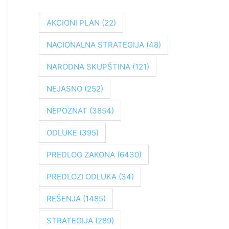
r
a
AKCIONI PLAN
(22)
g
NACIONALNA STRATEGIJA
(48)
a
z
NARODNA SKUPŠTINA
(121)
a
NEJASNO
(252)
:
NEPOZNAT
(3854)
ODLUKE
(395)
PREDLOG ZAKONA
(6430)
PREDLOZI ODLUKA
(34)
REŠENJA
(1485)
STRATEGIJA
(289)