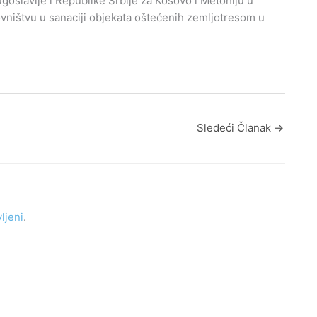
slavije i Republike Srbije za Kosovo i Metohiju u
vništvu u sanaciji objekata oštećenih zemljotresom u
Sledeći Članak
→
vljeni
.