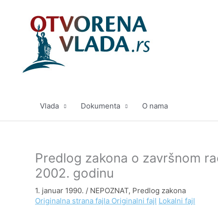
Pređi
na
sadržaj
Vlada
Dokumenta
O nama
Predlog zakona o završnom ra
2002. godinu
1. januar 1990.
/
NEPOZNAT
,
Predlog zakona
Originalna strana fajla
Originalni fajl
Lokalni fajl