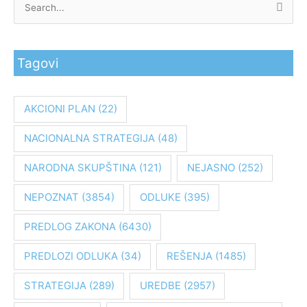
P
r
e
Tagovi
t
r
a
AKCIONI PLAN
(22)
g
NACIONALNA STRATEGIJA
(48)
a
z
NARODNA SKUPŠTINA
(121)
NEJASNO
(252)
a
:
NEPOZNAT
(3854)
ODLUKE
(395)
PREDLOG ZAKONA
(6430)
PREDLOZI ODLUKA
(34)
REŠENJA
(1485)
STRATEGIJA
(289)
UREDBE
(2957)