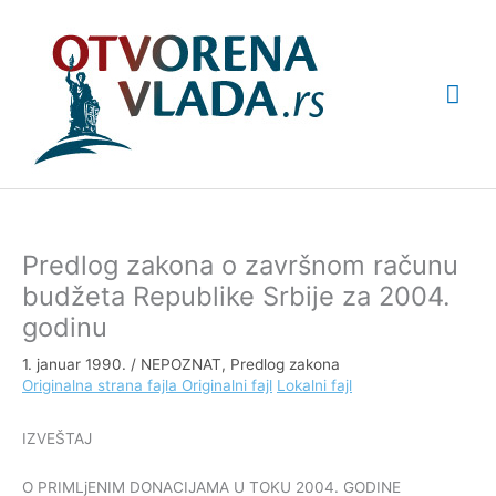
Pređi
Glav
na
sadržaj
izbo
Predlog zakona o završnom računu
budžeta Republike Srbije za 2004.
godinu
1. januar 1990.
/
NEPOZNAT
,
Predlog zakona
Originalna strana fajla
Originalni fajl
Lokalni fajl
IZVEŠTAJ
O PRIMLjENIM DONACIJAMA U TOKU 2004. GODINE