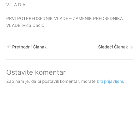
V L A D A
PRVI POTPREDSEDNIK VLADE – ZAMENIK PREDSEDNIKA
VLADE Ivica Dačić
←
Prethodni Članak
Sledeći Članak
→
Ostavite komentar
Žao nam je, da bi postavili komentar, morate
biti prijavljeni
.