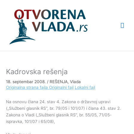
Pređi
Glav
na
sadržaj
izbo
Kadrovska rešenja
18. septembar 2008.
/
REŠENJA
,
Vlada
Originalna strana fajla
Originalni fajl
Lokalni fajl
Na osnovu člana 24. stav 4. Zakona o državnoj upravi
(„Službeni glasnik RS”, br. 79/05 i 101/07) i člana 43. stav 2.
Zakona o Vladi („Službeni glasnik RS”, br. 55/05, 71/05-
ispravka, 101/07 i 65/08),