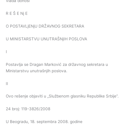
Vlada donosi
R E Š E Nj E
O POSTAVLjENjU DRŽAVNOG SEKRETARA
U MINISTARSTVU UNUTRAŠNjIH POSLOVA
I
Postavlja se Dragan Marković za državnog sekretara u
Ministarstvu unutrašnjih poslova.
II
Ovo rešenje objaviti u „Službenom glasniku Republike Srbije”.
24 broj: 119-3826/2008
U Beogradu, 18. septembra 2008. godine