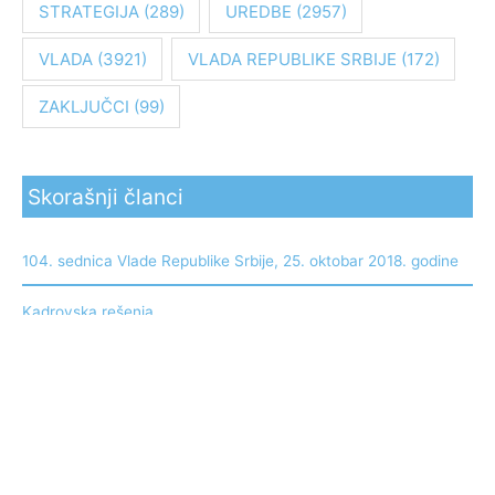
STRATEGIJA
(289)
UREDBE
(2957)
VLADA
(3921)
VLADA REPUBLIKE SRBIJE
(172)
ZAKLJUČCI
(99)
Skorašnji članci
104. sednica Vlade Republike Srbije, 25. oktobar 2018. godine
Kadrovska rešenja
Uredba o izmenama Uredbe o utvrđivanju Programa
podsticanja preduzetništva kroz razvojne projekte u 2018.
godini
Uredba o izmenama uredbe o utvrđivanju Programa
podsticanja razvoja preduzetništva kroz finansijsku podršku za