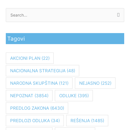
P
r
e
Tagovi
t
r
a
AKCIONI PLAN
(22)
g
NACIONALNA STRATEGIJA
(48)
a
z
NARODNA SKUPŠTINA
(121)
NEJASNO
(252)
a
:
NEPOZNAT
(3854)
ODLUKE
(395)
PREDLOG ZAKONA
(6430)
PREDLOZI ODLUKA
(34)
REŠENJA
(1485)