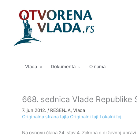
Pređi
na
sadržaj
Vlada
Dokumenta
O nama
668. sednica Vlade Republike Sr
7. jun 2012.
/
REŠENJA
,
Vlada
Originalna strana fajla
Originalni fajl
Lokalni fajl
Na osnovu člana 24. stav 4. Zakona o državnoj upravi (