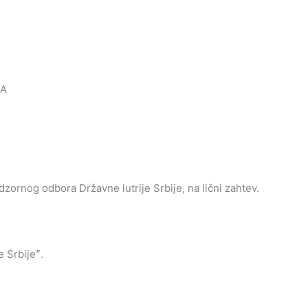
RA
ornog odbora Državne lutrije Srbije, na lični zahtev.
 Srbijeˮ.