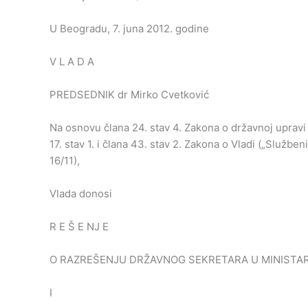
U Beogradu, 7. juna 2012. godine
V L A D A
PREDSEDNIK dr Mirko Cvetković
Na osnovu člana 24. stav 4. Zakona o državnoj upravi (
17. stav 1. i člana 43. stav 2. Zakona o Vladi („Služben
16/11),
Vlada donosi
R E Š E NJ E
O RAZREŠENJU DRŽAVNOG SEKRETARA U MINISTA
I