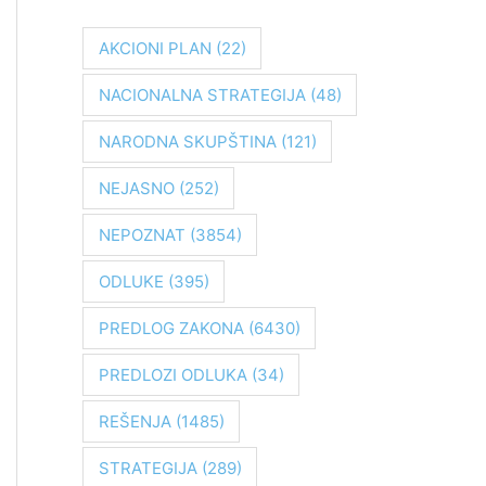
r
a
AKCIONI PLAN
(22)
g
NACIONALNA STRATEGIJA
(48)
a
z
NARODNA SKUPŠTINA
(121)
a
NEJASNO
(252)
:
NEPOZNAT
(3854)
ODLUKE
(395)
PREDLOG ZAKONA
(6430)
PREDLOZI ODLUKA
(34)
REŠENJA
(1485)
STRATEGIJA
(289)