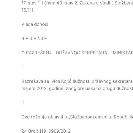
17. stav 1. i člana 43. stav 2. Zakona o Vladi („Služben
16/11),
Vlada donosi
R E Š E NJ E
O RAZREŠENJU DRŽAVNOG SEKRETARA U MINISTA
I
Razrešava se Ivica Kojić dužnosti državnog sekretara
majem 2012. godine, zbog prelaska na drugu dužnost
II
Ovo rešenje objaviti u „Službenom glasniku Republike
24 Broj: 119-3969/2012