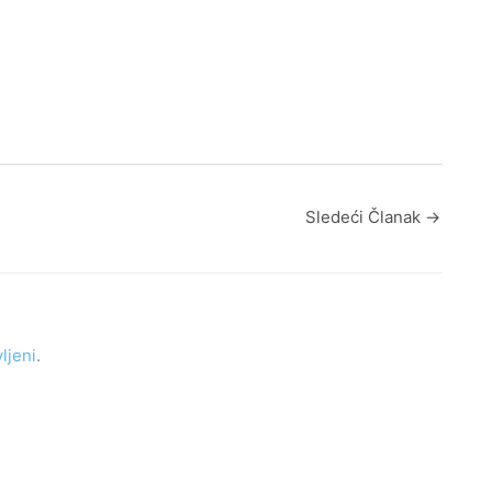
Sledeći Članak
→
vljeni
.