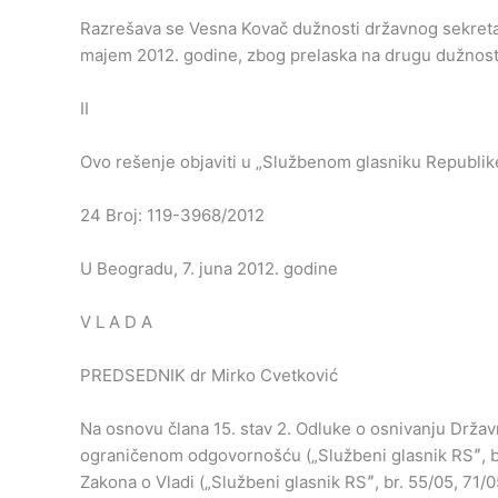
Razrešava se Vesna Kovač dužnosti državnog sekretar
majem 2012. godine, zbog prelaska na drugu dužnost
II
Ovo rešenje objaviti u „Službenom glasniku Republike
24 Broj: 119-3968/2012
U Beogradu, 7. juna 2012. godine
V L A D A
PREDSEDNIK dr Mirko Cvetković
Na osnovu člana 15. stav 2. Odluke o osnivanju Državn
ograničenom odgovornošću („Službeni glasnik RSˮ, br. 9
Zakona o Vladi („Službeni glasnik RSˮ, br. 55/05, 71/05