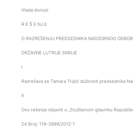
Vlada donosi
R E Š E NJ E
O RAZREŠENJU PREDSEDNIKA NADZORNOG ODBO
DRŽAVNE LUTRIJE SRBIJE
I
Razrešava se Tamara Tripić dužnosti predsednika Nadz
II
Ovo rešenje objaviti u „Službenom glasniku Republike
24 Broj: 119-3999/2012-1